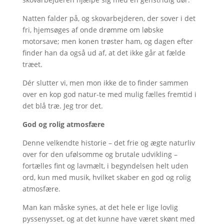
Natten falder på, og skovarbejderen, der sover i det
fri, hjemsøges af onde drømme om løbske
motorsave; men konen trøster ham, og dagen efter
finder han da også ud af, at det ikke går at fælde
træet.
Dér slutter vi, men mon ikke de to finder sammen
over en kop god natur-te med mulig fælles fremtid i
det blå træ. Jeg tror det.
God og rolig atmosfære
Denne velkendte historie – det frie og ægte naturliv
over for den ufølsomme og brutale udvikling –
fortælles fint og lavmælt, i begyndelsen helt uden
ord, kun med musik, hvilket skaber en god og rolig
atmosfære.
Man kan måske synes, at det hele er lige lovlig
pyssenysset, og at det kunne have været skønt med