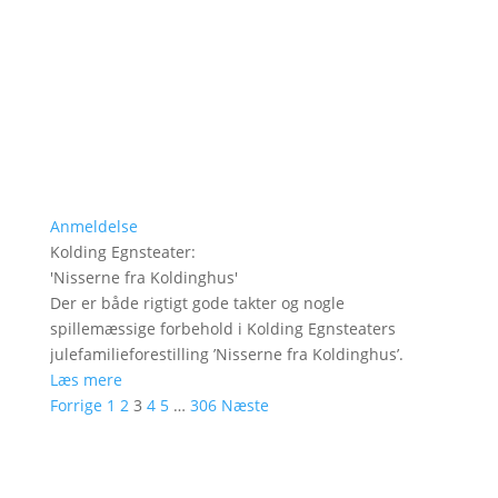
Anmeldelse
Kolding Egnsteater
:
'
Nisserne fra Koldinghus
'
Der er både rigtigt gode takter og nogle
spillemæssige forbehold i Kolding Egnsteaters
julefamilieforestilling ’Nisserne fra Koldinghus’.
Læs mere
Forrige
1
2
3
4
5
…
306
Næste