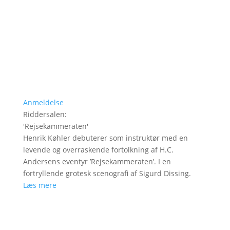
Anmeldelse
Riddersalen
:
'
Rejsekammeraten
'
Henrik Køhler debuterer som instruktør med en
levende og overraskende fortolkning af H.C.
Andersens eventyr ’Rejsekammeraten’. I en
fortryllende grotesk scenografi af Sigurd Dissing.
Læs mere