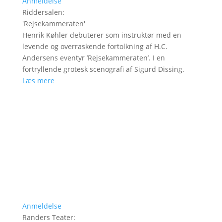
Anmeldelse
Riddersalen
:
'
Rejsekammeraten
'
Henrik Køhler debuterer som instruktør med en
levende og overraskende fortolkning af H.C.
Andersens eventyr ’Rejsekammeraten’. I en
fortryllende grotesk scenografi af Sigurd Dissing.
Læs mere
Anmeldelse
Randers Teater
: