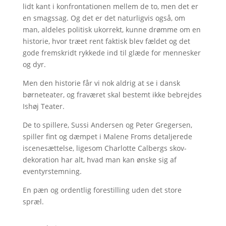
lidt kant i konfrontationen mellem de to, men det er
en smagssag. Og det er det naturligvis også, om
man, aldeles politisk ukorrekt, kunne drømme om en
historie, hvor træet rent faktisk blev fældet og det
gode fremskridt rykkede ind til glæde for mennesker
og dyr.
Men den historie får vi nok aldrig at se i dansk
børneteater, og fraværet skal bestemt ikke bebrejdes
Ishøj Teater.
De to spillere, Sussi Andersen og Peter Gregersen,
spiller fint og dæmpet i Malene Froms detaljerede
iscenesættelse, ligesom Charlotte Calbergs skov-
dekoration har alt, hvad man kan ønske sig af
eventyrstemning.
En pæn og ordentlig forestilling uden det store
spræl.