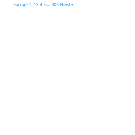
Forrige
1
2
3
4
5
…
306
Næste