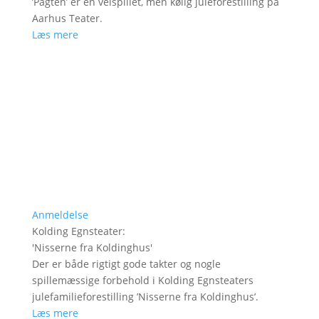
’Pagten’ er en velspillet, men kølig juleforestilling på
Aarhus Teater.
Læs mere
Anmeldelse
Kolding Egnsteater
:
'
Nisserne fra Koldinghus
'
Der er både rigtigt gode takter og nogle
spillemæssige forbehold i Kolding Egnsteaters
julefamilieforestilling ’Nisserne fra Koldinghus’.
Læs mere