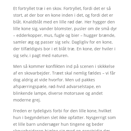
Et fortryllet træ i en skov. Fortryllet, fordi det er så
stort, at der bor en kone inden i det, og fordi det er
blåt. Knaldblåt med en lille rød dør. Her hygger den
lille kone sig, vander blomster, pusler om de små dyr
– edderkopper, mus, fugle og bier – hugger brænde,
samler æg og passer sig selv. Dagligliv for en kone,
der tilfældigvis bor i et blåt træ. En kone, der hviler i
sig selv, i pagt med naturen.
Men så kommer konflikten ind på scenen i skikkelse
af en skovarbejder. Træet skal nemlig fældes – vi får
dog aldrig at vide hvorfor. Men ud pakkes
afspærringspæle, rød-hvid advarselstape, en
blinkende lampe, diverse motorsave og andet
moderne grej.
Freden er tydeligvis forbi for den lille kone, hvilket
hun i begyndelsen slet ikke opfatter. Nysgerrigt som
et lille barn undersøger hun tingene og beder
skovarbejderen hjælpe sig med en genstridig dør.