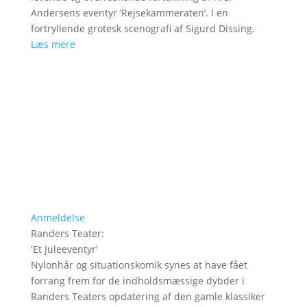
Andersens eventyr ’Rejsekammeraten’. I en
fortryllende grotesk scenografi af Sigurd Dissing.
Læs mere
Anmeldelse
Randers Teater
:
'
Et Juleeventyr
'
Nylonhår og situationskomik synes at have fået
forrang frem for de indholdsmæssige dybder i
Randers Teaters opdatering af den gamle klassiker