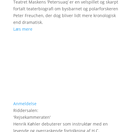
Teatret Maskens ’Petersuaq’ er en velspillet og skarpt
fortalt teaterbiografi om bysbarnet og polarforskeren
Peter Freuchen, der dog bliver lidt mere kronologisk
end dramatisk.
Læs mere
Anmeldelse
Riddersalen
:
'
Rejsekammeraten
'
Henrik Køhler debuterer som instruktør med en
levende og overraskende fortolkning af H.C.