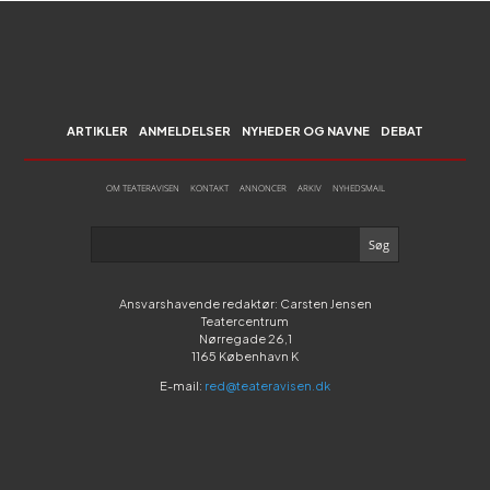
ARTIKLER
ANMELDELSER
NYHEDER OG NAVNE
DEBAT
OM TEATERAVISEN
KONTAKT
ANNONCER
ARKIV
NYHEDSMAIL
Ansvarshavende redaktør: Carsten Jensen
Teatercentrum
Nørregade 26,1
1165 København K
E-mail:
red@teateravisen.dk