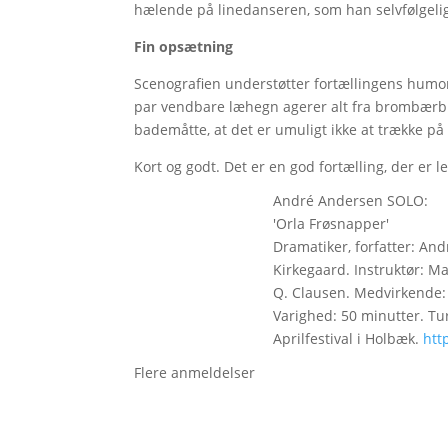
hælende på linedanseren, som han selvfølgelig
Fin opsætning
Scenografien understøtter fortællingens humor
par vendbare læhegn agerer alt fra brombærbusk
bademåtte, at det er umuligt ikke at trække p
Kort og godt. Det er en god fortælling, der er 
André Andersen SOLO:
'Orla Frøsnapper'
Dramatiker, forfatter: An
Kirkegaard. Instruktør: M
Q. Clausen. Medvirkende: 
Varighed: 50 minutter. Tur
Aprilfestival i Holbæk.
htt
Flere anmeldelser