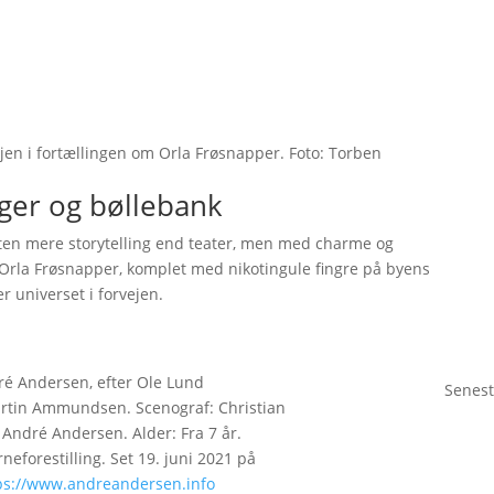
en i fortællingen om Orla Frøsnapper. Foto: Torben
ger og bøllebank
ten mere storytelling end teater, men med charme og
rla Frøsnapper, komplet med nikotingule fingre på byens
r universet i forvejen.
dré Andersen, efter Ole Lund
Senest
artin Ammundsen. Scenograf: Christian
André Andersen. Alder: Fra 7 år.
neforestilling. Set 19. juni 2021 på
ps://www.andreandersen.info