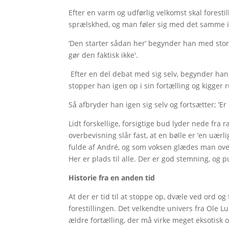
Efter en varm og udførlig velkomst skal forest
sprælskhed, og man føler sig med det samme i
’Den starter sådan her’ begynder han med store
gør den faktisk ikke'.
Efter en del debat med sig selv, begynder han p
stopper han igen op i sin fortælling og kigger 
Så afbryder han igen sig selv og fortsætter; ’Er
Lidt forskellige, forsigtige bud lyder nede fra
overbevisning slår fast, at en bølle er ’en uær
fulde af André, og som voksen glædes man ove
Her er plads til alle. Der er god stemning, og pu
Historie fra en anden tid
At der er tid til at stoppe op, dvæle ved ord og 
forestillingen. Det velkendte univers fra Ole 
ældre fortælling, der må virke meget eksotisk