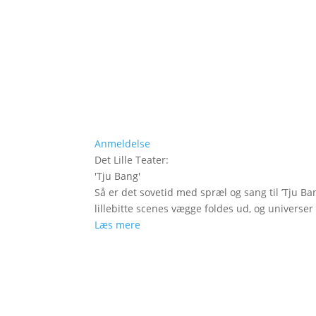
Anmeldelse
Det Lille Teater
:
'
Tju Bang
'
Så er det sovetid med spræl og sang til ’Tju Ban
lillebitte scenes vægge foldes ud, og universer t
Læs mere