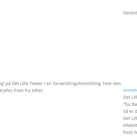
Senest
g’ på Det Lille Teater i en forvandlingsforestilling, hvor den
Anmel
rylles frem fra loftet.
Det Lil
'
Tju B
Så er 
Det Lil
lilleb
frem fr