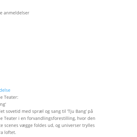
e anmeldelser
delse
le Teater
:
ang
'
det sovetid med spræl og sang til ’Tju Bang’ på
le Teater i en forvandlingsforestilling, hvor den
itte scenes vægge foldes ud, og universer trylles
a loftet.