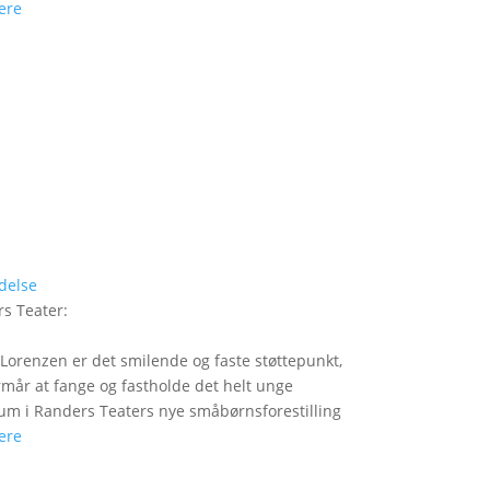
ere
delse
s Teater
:
Lorenzen er det smilende og faste støttepunkt,
rmår at fange og fastholde det helt unge
um i Randers Teaters nye småbørnsforestilling
ere