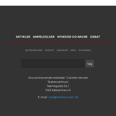
ARTIKLER
ANMELDELSER
NYHEDER OG NAVNE
DEBAT
OM TEATERAVISEN
KONTAKT
ANNONCER
ARKIV
NYHEDSMAIL
Ansvarshavende redaktør: Carsten Jensen
Teatercentrum
Nørregade 26,1
1165 København K
E-mail:
red@teateravisen.dk