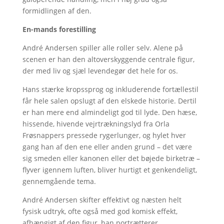
formidlingen af den.
En-mands forestilling
André Andersen spiller alle roller selv. Alene på
scenen er han den altoverskyggende centrale figur,
der med liv og sjæl levendegør det hele for os.
Hans stærke kropssprog og inkluderende fortællestil
får hele salen opslugt af den elskede historie. Dertil
er han mere end almindeligt god til lyde. Den hæse,
hissende, hivende vejrtrækningslyd fra Orla
Frøsnappers pressede rygerlunger, og hylet hver
gang han af den ene eller anden grund – det være
sig smeden eller kanonen eller det bøjede birketræ –
flyver igennem luften, bliver hurtigt et genkendeligt,
gennemgående tema.
André Andersen skifter effektivt og næsten helt
fysisk udtryk, ofte også med god komisk effekt,
afhængigt af den figur, han portrætterer.