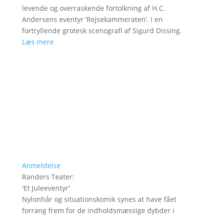
levende og overraskende fortolkning af H.C.
Andersens eventyr ’Rejsekammeraten’. I en
fortryllende grotesk scenografi af Sigurd Dissing.
Læs mere
Anmeldelse
Randers Teater
:
'
Et Juleeventyr
'
Nylonhår og situationskomik synes at have fået
forrang frem for de indholdsmæssige dybder i