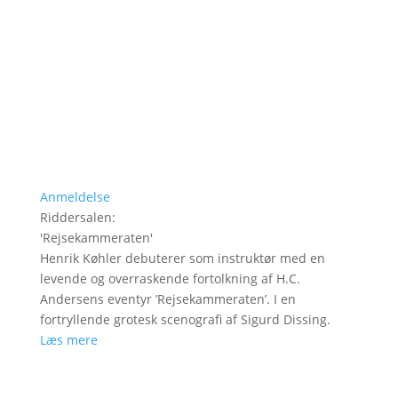
Anmeldelse
Riddersalen
:
'
Rejsekammeraten
'
Henrik Køhler debuterer som instruktør med en
levende og overraskende fortolkning af H.C.
Andersens eventyr ’Rejsekammeraten’. I en
fortryllende grotesk scenografi af Sigurd Dissing.
Læs mere