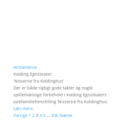
Anmeldelse
Kolding Egnsteater
:
'
Nisserne fra Koldinghus
'
Der er både rigtigt gode takter og nogle
spillemæssige forbehold i Kolding Egnsteaters
julefamilieforestilling ’Nisserne fra Koldinghus’.
Læs mere
Forrige
1
2
3
4
5
…
306
Næste