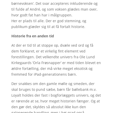
børnevoksen’. Det svar accepteres inkluderende og
til fulde af André, og som voksen glædes man over,
hvor godt fat han har i målgruppen.
Her er plads til alle. Der er god stemning, og
publikum glæder sig til at få fortalt historie.
Historie fra en anden tid
At der er tid til at stoppe op, dvæle ved ord og få
dem forklaret, er et virkelig fint element ved
forestillingen. Det velkendte univers fra Ole Lund
Kirkegaards ’Orla Frøsnapper’ er med tiden blevet en
ældre fortælling, der må virke meget eksotisk og
fremmed for iPad-generationens børn.
Der snakkes om den gamle mølle og smeden, der
skal bruges to pund sæbe, børn får bøllebank m.v.
Loyalt holdes der fast i bogforlæggets univers, og det
er rørende at se, hvor meget historien fænger. Og at
den gør det, skyldes så absolut ikke kun den
galoperende handling, men i høj grad også