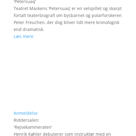
'
Petersuaq
'
Teatret Maskens ’Petersuaq’ er en velspillet og skarpt
fortalt teaterbiografi om bysbarnet og polarforskeren
Peter Freuchen, der dog bliver lidt mere kronologisk
end dramatisk.
Læs mere
Anmeldelse
Riddersalen
:
'
Rejsekammeraten
'
Henrik Køhler debuterer som instruktør med en