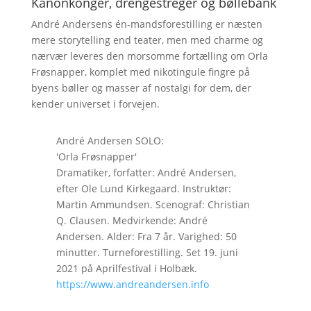
Kanonkonger, drengestreger og bøllebank
André Andersens én-mandsforestilling er næsten
mere storytelling end teater, men med charme og
nærvær leveres den morsomme fortælling om Orla
Frøsnapper, komplet med nikotingule fingre på
byens bøller og masser af nostalgi for dem, der
kender universet i forvejen.
André Andersen SOLO:
'Orla Frøsnapper'
Dramatiker, forfatter: André Andersen,
efter Ole Lund Kirkegaard. Instruktør:
Martin Ammundsen. Scenograf: Christian
Q. Clausen. Medvirkende: André
Andersen. Alder: Fra 7 år. Varighed: 50
minutter. Turneforestilling. Set 19. juni
2021 på Aprilfestival i Holbæk.
https://www.andreandersen.info