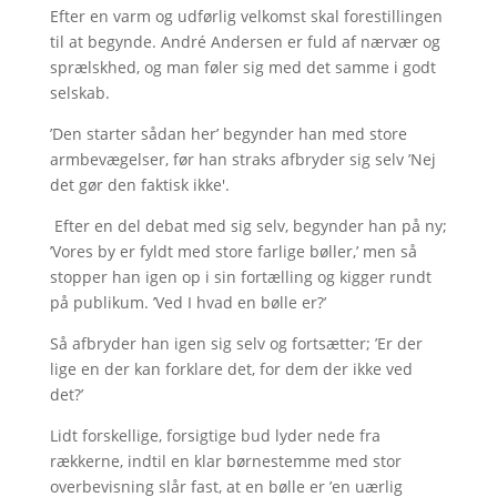
Efter en varm og udførlig velkomst skal forestillingen
til at begynde. André Andersen er fuld af nærvær og
sprælskhed, og man føler sig med det samme i godt
selskab.
’Den starter sådan her’ begynder han med store
armbevægelser, før han straks afbryder sig selv ’Nej
det gør den faktisk ikke'.
Efter en del debat med sig selv, begynder han på ny;
’Vores by er fyldt med store farlige bøller,’ men så
stopper han igen op i sin fortælling og kigger rundt
på publikum. ’Ved I hvad en bølle er?’
Så afbryder han igen sig selv og fortsætter; ’Er der
lige en der kan forklare det, for dem der ikke ved
det?’
Lidt forskellige, forsigtige bud lyder nede fra
rækkerne, indtil en klar børnestemme med stor
overbevisning slår fast, at en bølle er ’en uærlig