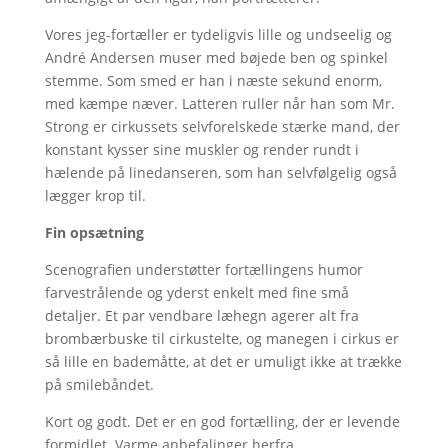
Vores jeg-fortæller er tydeligvis lille og undseelig og
André Andersen muser med bøjede ben og spinkel
stemme. Som smed er han i næste sekund enorm,
med kæmpe næver. Latteren ruller når han som Mr.
Strong er cirkussets selvforelskede stærke mand, der
konstant kysser sine muskler og render rundt i
hælende på linedanseren, som han selvfølgelig også
lægger krop til.
Fin opsætning
Scenografien understøtter fortællingens humor
farvestrålende og yderst enkelt med fine små
detaljer. Et par vendbare læhegn agerer alt fra
brombærbuske til cirkustelte, og manegen i cirkus er
så lille en bademåtte, at det er umuligt ikke at trække
på smilebåndet.
Kort og godt. Det er en god fortælling, der er levende
formidlet. Varme anbefalinger herfra.