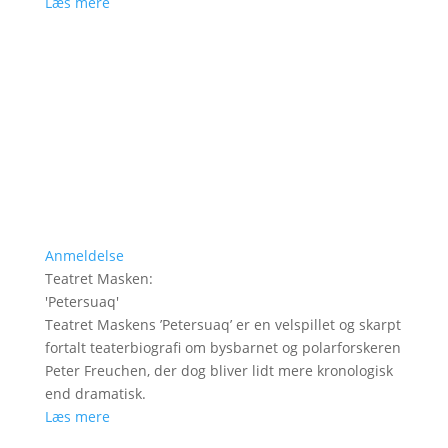
Læs mere
Anmeldelse
Teatret Masken
:
'
Petersuaq
'
Teatret Maskens ’Petersuaq’ er en velspillet og skarpt
fortalt teaterbiografi om bysbarnet og polarforskeren
Peter Freuchen, der dog bliver lidt mere kronologisk
end dramatisk.
Læs mere