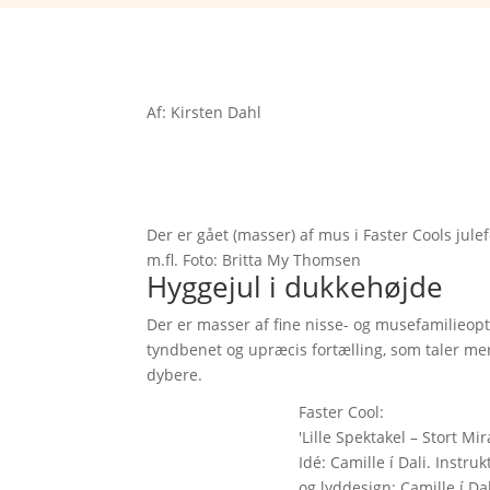
Af: Kirsten Dahl
Der er gået (masser) af mus i Faster Cools jul
m.fl. Foto: Britta My Thomsen
Hyggejul i dukkehøjde
Der er masser af fine nisse- og musefamilieoptr
tyndbenet og upræcis fortælling, som taler mere 
dybere.
Faster Cool:
'Lille Spektakel – Stort Mir
Idé: Camille í Dali. Instr
og lyddesign: Camille í Da