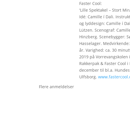
Faster Cool:
'Lille Spektakel – Stort Mir
Idé: Camille í Dali. Instr
og lyddesign: Camille í Da
Lützen. Scenograf: Camille
Hinzberg. Scenebygger: Sø
Hasselager. Medvirkende: 
år. Varighed: ca. 30 minut
2019 på Vorrevangskolen i
Rakkerpak & Faster Cool i
december til bl.a. Hunde
Ulfsborg.
www.fastercool.
Flere anmeldelser