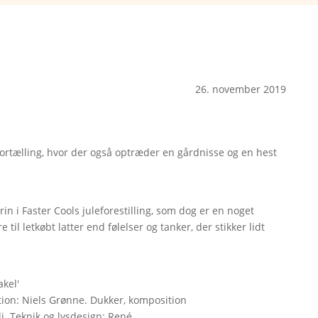
26. november 2019
efortælling, hvor der også optræder en gårdnisse og en hest
in i Faster Cools juleforestilling, som dog er en noget
til letkøbt latter end følelser og tanker, der stikker lidt
akel'
uktion: Niels Grønne. Dukker, komposition
li. Teknik og lysdesign: René