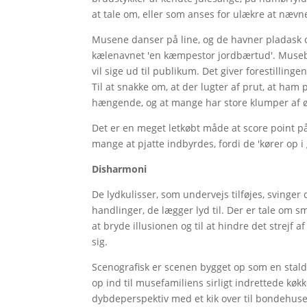
at tale om, eller som anses for ulækre at nævn
Musene danser på line, og de havner pladask o
kælenavnet 'en kæmpestor jordbærtud'. Musebø
vil sige ud til publikum. Det giver forestillin
Til at snakke om, at der lugter af prut, at 
hængende, og at mange har store klumper af 
Det er en meget letkøbt måde at score point p
mange at pjatte indbyrdes, fordi de 'kører op i
Disharmoni
De lydkulisser, som undervejs tilføjes, svinge
handlinger, de lægger lyd til. Der er tale om s
at bryde illusionen og til at hindre det strejf
sig.
Scenografisk er scenen bygget op som en stald
op ind til musefamiliens sirligt indrettede køk
dybdeperspektiv med et kik over til bondehu