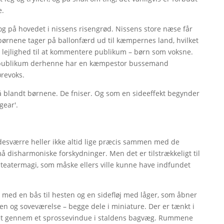
e.
g på hovedet i nissens risengrød. Nissens store næse får
rnene tager på ballonfærd ud til kæmpernes land, hvilket
gen lejlighed til at kommentere publikum – børn som voksne.
ham publikum derhenne har en kæmpestor bussemand
ørevoks.
å blandt børnene. De fniser. Og som en sideeffekt begynder
 gear'.
r desværre heller ikke altid lige præcis sammen med de
må disharmoniske forskydninger. Men det er tilstrækkeligt til
 af teatermagi, som måske ellers ville kunne have indfundet
 med en bås til hesten og en sidefløj med låger, som åbner
ken og soveværelse – begge dele i miniature. Der er tænkt i
set gennem et sprossevindue i staldens bagvæg. Rummene