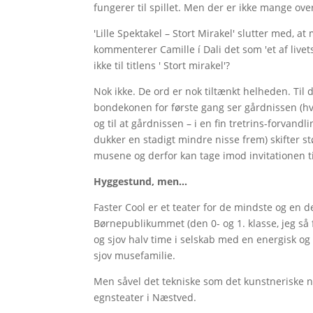
fungerer til spillet. Men der er ikke mange ove
'Lille Spektakel – Stort Mirakel' slutter med, 
kommenterer Camille í Dali det som 'et af livet
ikke til titlens ' Stort mirakel'?
Nok ikke. De ord er nok tiltænkt helheden. Til 
bondekonen for første gang ser gårdnissen (hvi
og til at gårdnissen – i en fin tretrins-forvan
dukker en stadigt mindre nisse frem) skifter
musene og derfor kan tage imod invitationen til
Hyggestund, men…
Faster Cool er et teater for de mindste og en 
Børnepublikummet (den 0- og 1. klasse, jeg så
og sjov halv time i selskab med en energisk o
sjov musefamilie.
Men såvel det tekniske som det kunstneriske n
egnsteater i Næstved.