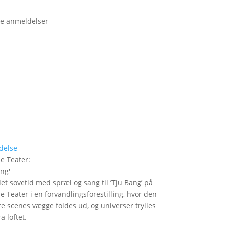
e anmeldelser
delse
le Teater
:
ang
'
det sovetid med spræl og sang til ’Tju Bang’ på
le Teater i en forvandlingsforestilling, hvor den
itte scenes vægge foldes ud, og universer trylles
a loftet.