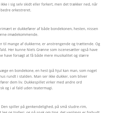
 ikke i sig selv skidt eller forkert, men det trækker ned, når
 bedre orkestreret.
g primært er dukkefører af både bondekonen, hesten, nissen
t børne-imødekommende.
 til mange af dukkerne, er anstrengende og trættende. Og
 fald. Her kunne Niels Grønne som iscenesætter også have
 have forsøgt at få både mere musikalitet og større
æge en bondekone, en hest (på hjul kan man, som noget
mus rundt i stalden. Man ser ikke dukker, som bliver
ilfører dem liv. Dukkespillet virker med andre ord
sk og i al fald uden teatermagi.
. Den spiller på genkendelighed, på små sludre-rim,
leg og trylleri, og på snak om ting, det vanligvis er forbudt