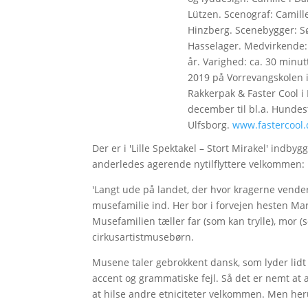
Lützen. Scenograf: Camille
Hinzberg. Scenebygger: Sø
Hasselager. Medvirkende: 
år. Varighed: ca. 30 minut
2019 på Vorrevangskolen i
Rakkerpak & Faster Cool i
december til bl.a. Hunde
Ulfsborg.
www.fastercool.
Der er i 'Lille Spektakel – Stort Mirakel' indb
anderledes agerende nytilflyttere velkommen:
'Langt ude på landet, der hvor kragerne vender'
musefamilie ind. Her bor i forvejen hesten Ma
Musefamilien tæller far (som kan trylle), mor (s
cirkusartistmusebørn.
Musene taler gebrokkent dansk, som lyder lid
accent og grammatiske fejl. Så det er nemt at
at hilse andre etniciteter velkommen. Men he