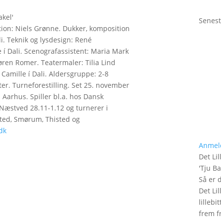
akel'
Senest
uktion: Niels Grønne. Dukker, komposition
li. Teknik og lysdesign: René
 í Dali. Scenografassistent: Maria Mark
ren Romer. Teatermaler: Tilia Lind
Camille í Dali. Aldersgruppe: 2-8
ter. Turneforestilling. Set 25. november
 Aarhus. Spiller bl.a. hos Dansk
 Næstved 28.11-1.12 og turnerer i
sted, Smørum, Thisted og
dk
Anmel
Det Lil
'
Tju B
Så er 
Det Lil
lilleb
frem fr