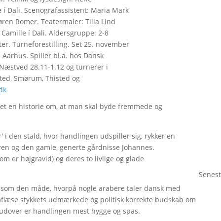
 í Dali. Scenografassistent: Maria Mark
ren Romer. Teatermaler: Tilia Lind
Camille í Dali. Aldersgruppe: 2-8
ter. Turneforestilling. Set 25. november
 Aarhus. Spiller bl.a. hos Dansk
 Næstved 28.11-1.12 og turnerer i
sted, Smørum, Thisted og
dk
ygget en historie om, at man skal byde fremmede og
 i den stald, hvor handlingen udspiller sig, rykker en
ren og den gamle, generte gårdnisse Johannes.
om er højgravid) og deres to livlige og glade
Senest
t som den måde, hvorpå nogle arabere taler dansk med
 aflæse stykkets udmærkede og politisk korrekte budskab om
rudover er handlingen mest hygge og spas.