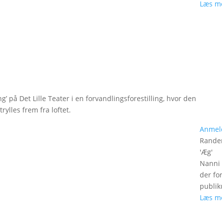
Læs m
g’ på Det Lille Teater i en forvandlingsforestilling, hvor den
rylles frem fra loftet.
Anmel
Rander
'
Æg
'
Nanni 
der fo
publik
Læs m