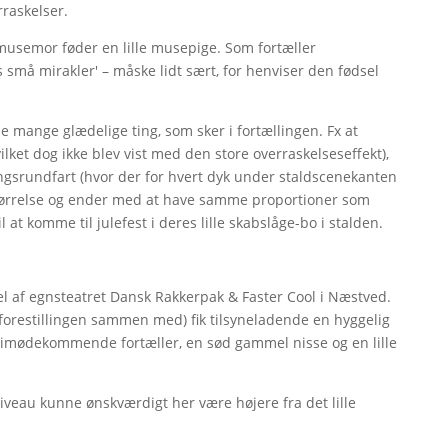
rraskelser.
at musemor føder en lille musepige. Som fortæller
s små mirakler' – måske lidt sært, for henviser den fødsel
de mange glædelige ting, som sker i fortællingen. Fx at
lket dog ikke blev vist med den store overraskelseseffekt),
dlingsrundfart (hvor der for hvert dyk under staldscenekanten
 størrelse og ender med at have samme proportioner som
 at komme til julefest i deres lille skabslåge-bo i stalden.
del af egnsteatret Dansk Rakkerpak & Faster Cool i Næstved.
 forestillingen sammen med) fik tilsyneladende en hyggelig
g imødekommende fortæller, en sød gammel nisse og en lille
iveau kunne ønskværdigt her være højere fra det lille