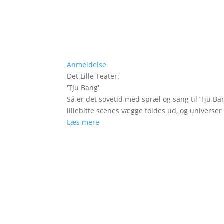
Anmeldelse
Det Lille Teater
:
'
Tju Bang
'
Så er det sovetid med spræl og sang til ’Tju Ban
lillebitte scenes vægge foldes ud, og universer t
Læs mere