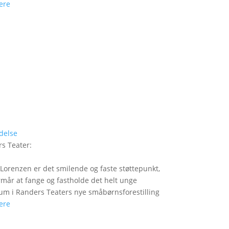
ere
delse
s Teater
:
Lorenzen er det smilende og faste støttepunkt,
rmår at fange og fastholde det helt unge
um i Randers Teaters nye småbørnsforestilling
ere