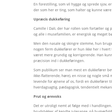
En forestilling, som vil hygge og sprede sjov, er
der som her er ting, som halter og kunne være
Upræcis dukkeføring
Camille í Dali, der har rollen som fortæller o
og alle i musefamilien, er energisk og mege
Men den nasale og skingre stemme, hun bruger
nogen ferm dukkefører er hun ikke her i hvert
været mere grundig og korrigerende. Han kunne
præcision ind i dukkeføringen.
Som publikum ser man mest en dukkefører bev
ikke-flatterende, høre), en nisse og nogle små 
levende for øjnene af os, fordi en dukkefører t
hverdagsagtig, pædagogisk, tendentielt mekani
Prut og ørevoks
Det er utroligt nemt at følge med i handlingen
brudstykker af kendte julesange, på humørfyldt 