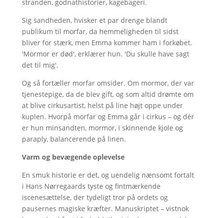
stranden, godnathistorier, kagebageri.
Sig sandheden, hvisker et par drenge blandt
publikum til morfar, da hemmeligheden til sidst
bliver for stærk, men Emma kommer ham i forkøbet.
'Mormor er død', erklærer hun. 'Du skulle have sagt
det til mig'.
Og så fortæller morfar omsider. Om mormor, der var
tjenestepige, da de blev gift, og som altid drømte om
at blive cirkusartist, helst på line højt oppe under
kuplen. Hvorpå morfar og Emma går i cirkus – og dér
er hun minsandten, mormor, i skinnende kjole og
paraply, balancerende på linen.
Varm og bevægende oplevelse
En smuk historie er det, og uendelig nænsomt fortalt
i Hans Nørregaards tyste og fintmærkende
iscenesættelse, der tydeligt tror på ordets og
pausernes magiske kræfter. Manuskriptet – vistnok