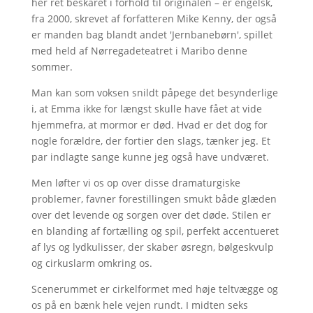
her ret beskåret i forhold til originalen – er engelsk,
fra 2000, skrevet af forfatteren Mike Kenny, der også
er manden bag blandt andet 'Jernbanebørn', spillet
med held af Nørregadeteatret i Maribo denne
sommer.
Man kan som voksen snildt påpege det besynderlige
i, at Emma ikke for længst skulle have fået at vide
hjemmefra, at mormor er død. Hvad er det dog for
nogle forældre, der fortier den slags, tænker jeg. Et
par indlagte sange kunne jeg også have undværet.
Men løfter vi os op over disse dramaturgiske
problemer, favner forestillingen smukt både glæden
over det levende og sorgen over det døde. Stilen er
en blanding af fortælling og spil, perfekt accentueret
af lys og lydkulisser, der skaber øsregn, bølgeskvulp
og cirkuslarm omkring os.
Scenerummet er cirkelformet med høje teltvægge og
os på en bænk hele vejen rundt. I midten seks