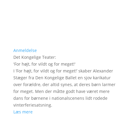
Anmeldelse
Det Kongelige Teater
:
'
For højt, for vildt og for meget!
'
I ’For højt, for vildt og for meget!’ skaber Alexander
Stæger fra Den Kongelige Ballet en sjov karikatur
over forældre, der altid synes, at deres børn larmer
for meget. Men der måtte godt have været mere
dans for børnene i nationalscenens lidt rodede
vinterferiesatsning.
Læs mere