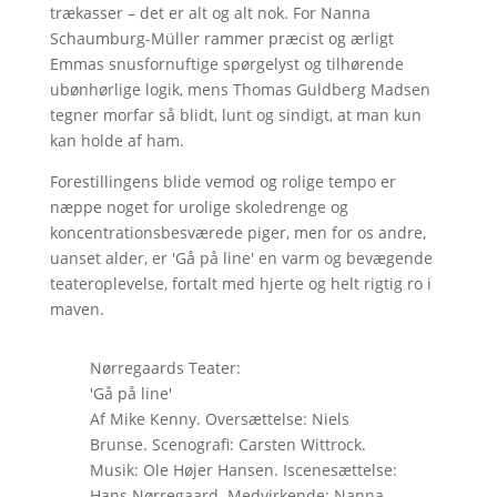
trækasser – det er alt og alt nok. For Nanna
Schaumburg-Müller rammer præcist og ærligt
Emmas snusfornuftige spørgelyst og tilhørende
ubønhørlige logik, mens Thomas Guldberg Madsen
tegner morfar så blidt, lunt og sindigt, at man kun
kan holde af ham.
Forestillingens blide vemod og rolige tempo er
næppe noget for urolige skoledrenge og
koncentrationsbesværede piger, men for os andre,
uanset alder, er 'Gå på line' en varm og bevægende
teateroplevelse, fortalt med hjerte og helt rigtig ro i
maven.
Nørregaards Teater:
'Gå på line'
Af Mike Kenny. Oversættelse: Niels
Brunse. Scenografi: Carsten Wittrock.
Musik: Ole Højer Hansen. Iscenesættelse:
Hans Nørregaard. Medvirkende: Nanna