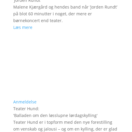
'
Jorden Rundt
'
Malene Kjærgård og hendes band når ’Jorden Rundt’
på blot 60 minutter i noget, der mere er
børnekoncert end teater.
Læs mere
Anmeldelse
Teater Hund
:
'
Balladen om den løsslupne lørdagskylling
'
Teater Hund er i topform med den nye forestilling
om venskab og jalousi – og om en kylling, der er glad