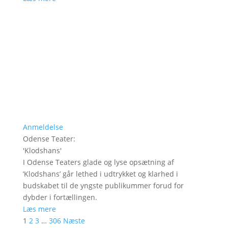
Anmeldelse
Odense Teater
:
'
Klodshans
'
I Odense Teaters glade og lyse opsætning af
’Klodshans’ går lethed i udtrykket og klarhed i
budskabet til de yngste publikummer forud for
dybder i fortællingen.
Læs mere
1
2
3
…
306
Næste