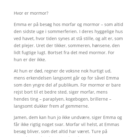
Hvor er mormor?
Emma er på besøg hos morfar og mormor – som altid
den sidste uge i sommerferien. I deres hyggelige hus
ved havet, hvor tiden synes at stå stille, og alt er, som
det plejer. Uret der tikker, sommeren, hønsene, den
lidt fugtige lugt. Bortset fra det med mormor. For
hun er der ikke.
At hun er død, regner de voksne nok hurtigt ud,
mens erkendelsen langsomt går op for såvel Emma
som den yngre del af publikum. For mormor er bare
rejst bort til et bedre sted, siger morfar, mens
hendes ting – paraplyen, kogebogen, brillerne –
langsomt dukker frem af gemmerne.
Jamen, dem kan hun jo ikke undvære, siger Emma og
får ikke rigtig noget svar. Morfar vil helst, at Emmas
besøg bliver, som det altid har været. Ture på