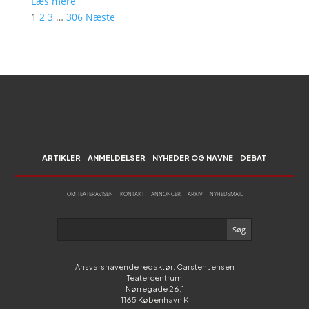
Læs mere
1
2
3
…
306
Næste
ARTIKLER
ANMELDELSER
NYHEDER OG NAVNE
DEBAT
OM TEATERAVISEN
KONTAKT
ANNONCER
ARKIV
NYHEDSMAIL
Ansvarshavende redaktør: Carsten Jensen
Teatercentrum
Nørregade 26,1
1165 København K