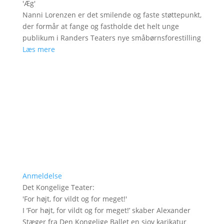
'
Æg
'
Nanni Lorenzen er det smilende og faste støttepunkt,
der formår at fange og fastholde det helt unge
publikum i Randers Teaters nye småbørnsforestilling
Læs mere
Anmeldelse
Det Kongelige Teater
:
'
For højt, for vildt og for meget!
'
I ’For højt, for vildt og for meget!’ skaber Alexander
Stæger fra Den Kongelige Ballet en sjov karikatur