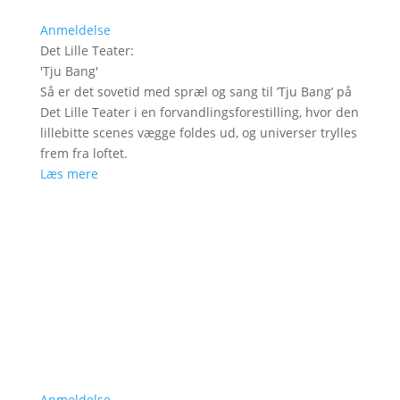
Anmeldelse
Det Lille Teater
:
'
Tju Bang
'
Så er det sovetid med spræl og sang til ’Tju Bang’ på
Det Lille Teater i en forvandlingsforestilling, hvor den
lillebitte scenes vægge foldes ud, og universer trylles
frem fra loftet.
Læs mere
Anmeldelse