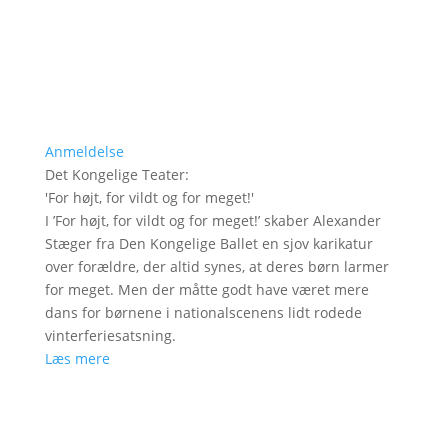
Anmeldelse
Det Kongelige Teater
:
'
For højt, for vildt og for meget!
'
I ’For højt, for vildt og for meget!’ skaber Alexander
Stæger fra Den Kongelige Ballet en sjov karikatur
over forældre, der altid synes, at deres børn larmer
for meget. Men der måtte godt have været mere
dans for børnene i nationalscenens lidt rodede
vinterferiesatsning.
Læs mere