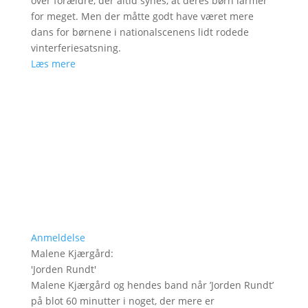
over forældre, der altid synes, at deres børn larmer
for meget. Men der måtte godt have været mere
dans for børnene i nationalscenens lidt rodede
vinterferiesatsning.
Læs mere
Anmeldelse
Malene Kjærgård
:
'
Jorden Rundt
'
Malene Kjærgård og hendes band når ’Jorden Rundt’
på blot 60 minutter i noget, der mere er