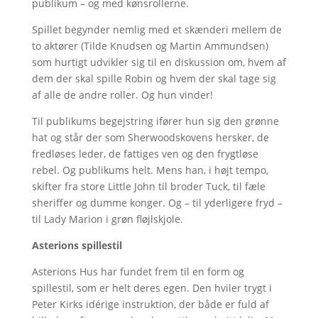
publikum – og med kønsrollerne.
Spillet begynder nemlig med et skænderi mellem de
to aktører (Tilde Knudsen og Martin Ammundsen)
som hurtigt udvikler sig til en diskussion om, hvem af
dem der skal spille Robin og hvem der skal tage sig
af alle de andre roller. Og hun vinder!
Til publikums begejstring ifører hun sig den grønne
hat og står der som Sherwoodskovens hersker, de
fredløses leder, de fattiges ven og den frygtløse
rebel. Og publikums helt. Mens han, i højt tempo,
skifter fra store Little John til broder Tuck, til fæle
sheriffer og dumme konger. Og – til yderligere fryd –
til Lady Marion i grøn fløjlskjole.
Asterions spillestil
Asterions Hus har fundet frem til en form og
spillestil, som er helt deres egen. Den hviler trygt i
Peter Kirks idérige instruktion, der både er fuld af