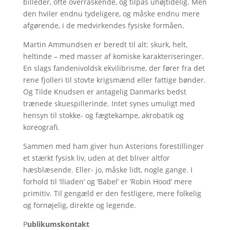
billeder, ofte overraskende, og tilpas uhøjtidelig. Men
den hviler endnu tydeligere, og måske endnu mere
afgørende, i de medvirkendes fysiske formåen.
Martin Ammundsen er beredt til alt: skurk, helt,
heltinde – med masser af komiske karakteriseringer.
En slags fandenivoldsk ekvilibrisme, der fører fra det
rene fjolleri til stovte krigsmænd eller fattige bønder.
Og Tilde Knudsen er antagelig Danmarks bedst
trænede skuespillerinde. Intet synes umuligt med
hensyn til stokke- og fægtekampe, akrobatik og
koreografi.
Sammen med ham giver hun Asterions forestillinger
et stærkt fysisk liv, uden at det bliver altfor
hæsblæsende. Eller- jo, måske lidt, nogle gange. I
forhold til ‘Iliaden’ og ‘Babel’ er ‘Robin Hood’ mere
primitiv. Til gengæld er den festligere, mere folkelig
og fornøjelig, direkte og legende.
P
ublikumskontakt