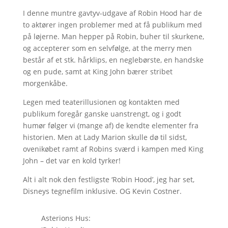
I denne muntre gavtyv-udgave af Robin Hood har de
to aktører ingen problemer med at få publikum med
på løjerne. Man hepper på Robin, buher til skurkene,
og accepterer som en selvfølge, at the merry men
består af et stk. hårklips, en neglebørste, en handske
og en pude, samt at King John bærer stribet
morgenkåbe.
Legen med teaterillusionen og kontakten med
publikum foregår ganske uanstrengt, og i godt
humør følger vi (mange af) de kendte elementer fra
historien. Men at Lady Marion skulle dø til sidst,
ovenikøbet ramt af Robins sværd i kampen med King
John – det var en kold tyrker!
Alt i alt nok den festligste ‘Robin Hood’, jeg har set,
Disneys tegnefilm inklusive. OG Kevin Costner.
Asterions Hus: