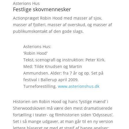
Asterions Hus
Festlige skovmennesker
Actionpræget Robin Hood med masser af sjov,
masser af fjolleri, masser af overskud, og masser af
publikumskontakt af den gode slags.
Asterions Hus:
'Robin Hood'
Tekst, scenografi og instruktion: Peter Kirk.
Med: Tilde Knudsen og Martin
Ammundsen. Alder: fra 7 år og op. Set på
festival i Ballerup april 2009.
Turneforestilling.
www.asterionshus.dk
Historien om Robin Hood og hans ‘lystige mænd’ i
Sherwoodskoven må være den mest dramatiserede
fortælling i teater- og filmhistorien siden ‘Odysseus’.
Set i så mange udgaver, at man går til en ny version
lettere blaseret og med et strejf af bange anelser: