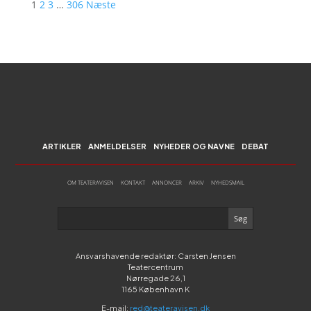
1
2
3
…
306
Næste
ARTIKLER
ANMELDELSER
NYHEDER OG NAVNE
DEBAT
OM TEATERAVISEN
KONTAKT
ANNONCER
ARKIV
NYHEDSMAIL
Ansvarshavende redaktør: Carsten Jensen
Teatercentrum
Nørregade 26,1
1165 København K
E-mail:
red@teateravisen.dk