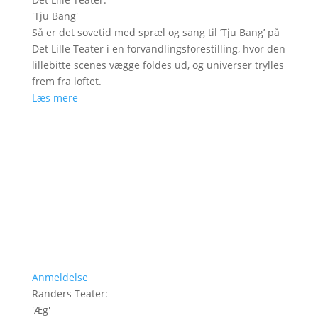
'
Tju Bang
'
Så er det sovetid med spræl og sang til ’Tju Bang’ på
Det Lille Teater i en forvandlingsforestilling, hvor den
lillebitte scenes vægge foldes ud, og universer trylles
frem fra loftet.
Læs mere
Anmeldelse
Randers Teater
:
'
Æg
'