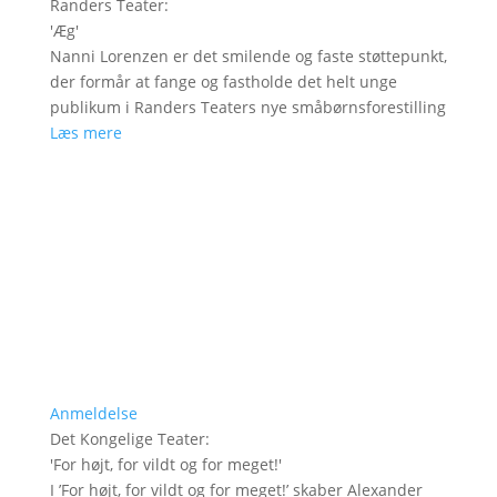
Randers Teater
:
'
Æg
'
Nanni Lorenzen er det smilende og faste støttepunkt,
der formår at fange og fastholde det helt unge
publikum i Randers Teaters nye småbørnsforestilling
Læs mere
Anmeldelse
Det Kongelige Teater
:
'
For højt, for vildt og for meget!
'
I ’For højt, for vildt og for meget!’ skaber Alexander