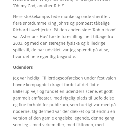
‘Oh my God, another R.H.!’
Flere stokkekampe, fede munke og onde sheriffer,
flere snotdumme King John’s og pompøst tåbelige
Richard Løvehjerter. På den anden side: ‘Robin Hood’
var Asterions Hus’ første forestilling, helt tilbage fra
2003, og med den særegne fysiske og billedrige
spillestil, de har udviklet, var jeg spændt på at se,
hvor det hele egentlig begyndte.
Udendørs
Jeg var heldig. Til lørdagsopførelsen under festivalen
havde kompagniet draget fordel af det flotte
Ballerup-vejr og fundet en udendørs scene, et godt
gammelt amfiteater, med rigelig plads til udfoldelse
og fine forhold for publikum, som hurtigt var med på
noderne. Og dermed var der dækket op til endnu en
version af den gamle engelske legende, denne gang
som leg – med virkemidler, med fiktionen, med