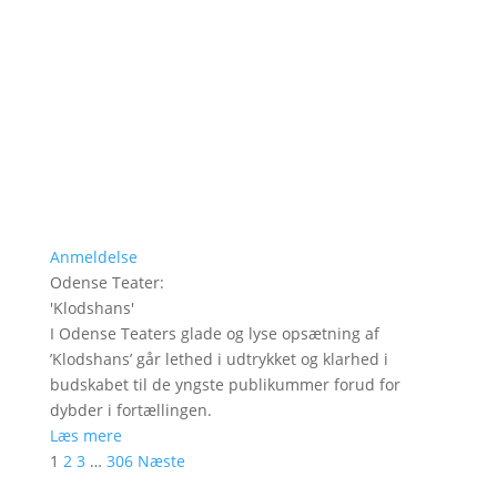
Anmeldelse
Odense Teater
:
'
Klodshans
'
I Odense Teaters glade og lyse opsætning af
’Klodshans’ går lethed i udtrykket og klarhed i
budskabet til de yngste publikummer forud for
dybder i fortællingen.
Læs mere
1
2
3
…
306
Næste