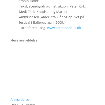
'Robin Hood'
Tekst, scenografi og instruktion: Peter Kirk.
Med: Tilde Knudsen og Martin
Ammundsen. Alder: fra 7 år og op. Set på
festival i Ballerup april 2009.
Turneforestilling.
www.asterionshus.dk
Flere anmeldelser
Anmeldelse
Det Lille Teater
: