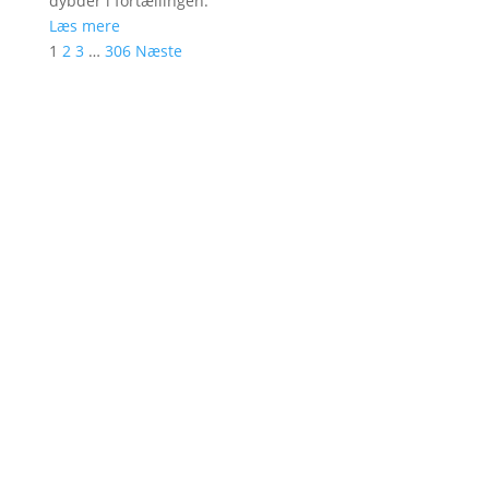
dybder i fortællingen.
Læs mere
1
2
3
…
306
Næste