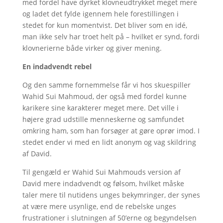
med fordel have dyrket klovneudtrykket meget mere
og ladet det fylde igennem hele forestillingen i
stedet for kun momentvist. Det bliver som en idé,
man ikke selv har troet helt på – hvilket er synd, fordi
klovnerierne både virker og giver mening.
En indadvendt rebel
Og den samme fornemmelse får vi hos skuespiller
Wahid Sui Mahmoud, der også med fordel kunne
karikere sine karakterer meget mere. Det ville i
højere grad udstille menneskerne og samfundet
omkring ham, som han forsøger at gøre oprør imod. I
stedet ender vi med en lidt anonym og vag skildring
af David.
Til gengæld er Wahid Sui Mahmouds version af
David mere indadvendt og følsom, hvilket måske
taler mere til nutidens unges bekymringer, der synes
at være mere usynlige, end de rebelske unges
frustrationer i slutningen af 50’erne og begyndelsen