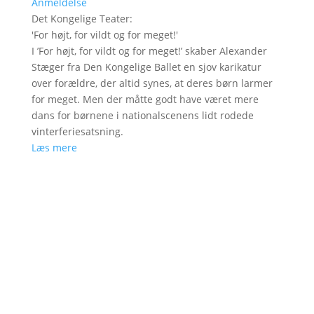
Anmeldelse
Det Kongelige Teater
:
'
For højt, for vildt og for meget!
'
I ’For højt, for vildt og for meget!’ skaber Alexander
Stæger fra Den Kongelige Ballet en sjov karikatur
over forældre, der altid synes, at deres børn larmer
for meget. Men der måtte godt have været mere
dans for børnene i nationalscenens lidt rodede
vinterferiesatsning.
Læs mere