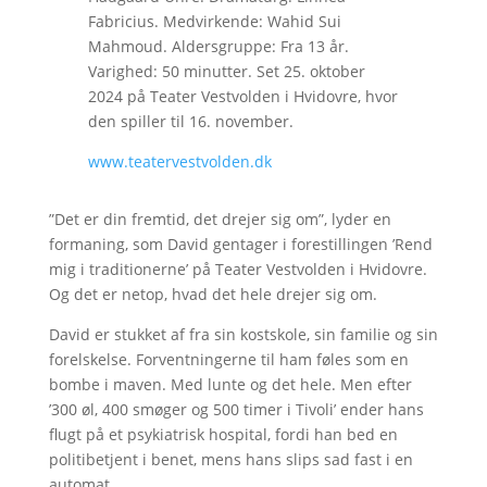
Fabricius. Medvirkende: Wahid Sui
Mahmoud. Aldersgruppe: Fra 13 år.
Varighed: 50 minutter. Set 25. oktober
2024 på Teater Vestvolden i Hvidovre, hvor
den spiller til 16. november.
www.teatervestvolden.dk
”Det er din fremtid, det drejer sig om”, lyder en
formaning, som David gentager i forestillingen ’Rend
mig i traditionerne’ på Teater Vestvolden i Hvidovre.
Og det er netop, hvad det hele drejer sig om.
David er stukket af fra sin kostskole, sin familie og sin
forelskelse. Forventningerne til ham føles som en
bombe i maven. Med lunte og det hele. Men efter
’300 øl, 400 smøger og 500 timer i Tivoli’ ender hans
flugt på et psykiatrisk hospital, fordi han bed en
politibetjent i benet, mens hans slips sad fast i en
automat.