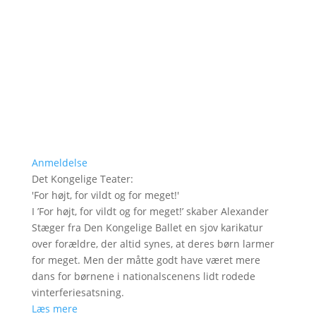
Anmeldelse
Det Kongelige Teater
:
'
For højt, for vildt og for meget!
'
I ’For højt, for vildt og for meget!’ skaber Alexander
Stæger fra Den Kongelige Ballet en sjov karikatur
over forældre, der altid synes, at deres børn larmer
for meget. Men der måtte godt have været mere
dans for børnene i nationalscenens lidt rodede
vinterferiesatsning.
Læs mere