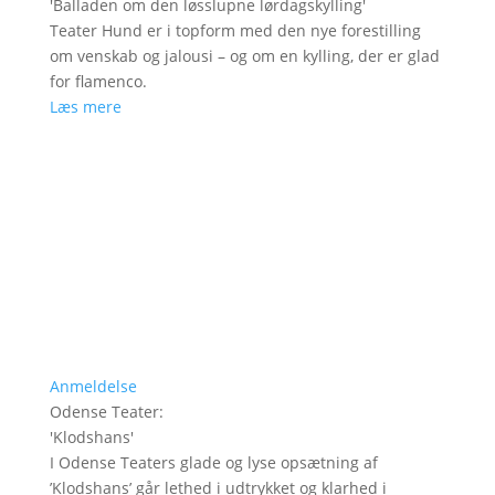
'
Balladen om den løsslupne lørdagskylling
'
Teater Hund er i topform med den nye forestilling
om venskab og jalousi – og om en kylling, der er glad
for flamenco.
Læs mere
Anmeldelse
Odense Teater
:
'
Klodshans
'
I Odense Teaters glade og lyse opsætning af
’Klodshans’ går lethed i udtrykket og klarhed i