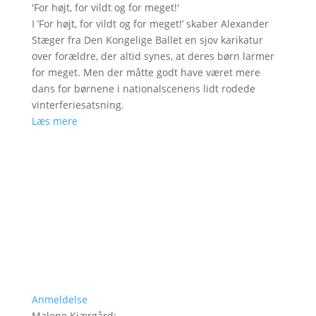
'
For højt, for vildt og for meget!
'
I ’For højt, for vildt og for meget!’ skaber Alexander
Stæger fra Den Kongelige Ballet en sjov karikatur
over forældre, der altid synes, at deres børn larmer
for meget. Men der måtte godt have været mere
dans for børnene i nationalscenens lidt rodede
vinterferiesatsning.
Læs mere
Anmeldelse
Malene Kjærgård
: