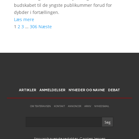
budskabet til de yngste publikummer forud for
dybder i fortællingen.
Læs mere
1
2
3
…
306
Næste
ARTIKLER
ANMELDELSER
NYHEDER OG NAVNE
DEBAT
OM TEATERAVISEN
KONTAKT
ANNONCER
ARKIV
NYHEDSMAIL
Ansvarshavende redaktør: Carsten Jensen