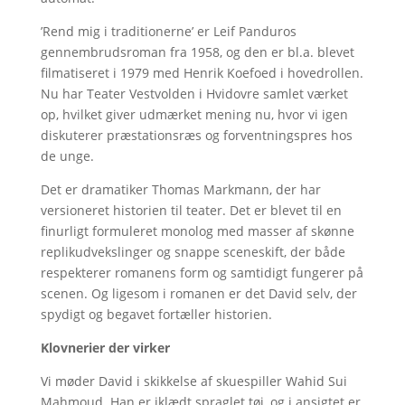
’Rend mig i traditionerne’ er Leif Panduros
gennembrudsroman fra 1958, og den er bl.a. blevet
filmatiseret i 1979 med Henrik Koefoed i hovedrollen.
Nu har Teater Vestvolden i Hvidovre samlet værket
op, hvilket giver udmærket mening nu, hvor vi igen
diskuterer præstationsræs og forventningspres hos
de unge.
Det er dramatiker Thomas Markmann, der har
versioneret historien til teater. Det er blevet til en
finurligt formuleret monolog med masser af skønne
replikudvekslinger og snappe sceneskift, der både
respekterer romanens form og samtidigt fungerer på
scenen. Og ligesom i romanen er det David selv, der
spydigt og begavet fortæller historien.
Klovnerier der virker
Vi møder David i skikkelse af skuespiller Wahid Sui
Mahmoud. Han er iklædt spraglet tøj, og i ansigtet er