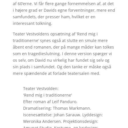
af 60’erne. Vi får flere gange fornemmelsen af, at det
i højere grad er Davids egne forventninger, mere end
samfundets, der presser ham, hvilket er en
interessant tolkning.
Teater Vestvoldens opsætning af ’Rend mig i
traditionerne’ synes også at slutte en smule mere
åbent end romanen, der på mange måder kan tolkes
som en tragedieslutning. I denne version spørger vi
os selv, om David nu virkelig har fundet sig selv og
sin plads i samfundet. Og den tanke er måske også
mere spændende at forlade teatersalen med.
Teater Vestvolden:
'Rend mig i traditionerne'
Efter roman af Leif Panduro.
Dramatisering: Thomas Markmann.
Iscenesættelse: Johan Sarauw. Lyddesign:
Weronika Andersen. Projektionsdesign:
Amunet Studio. Kostume- og lysdesign: