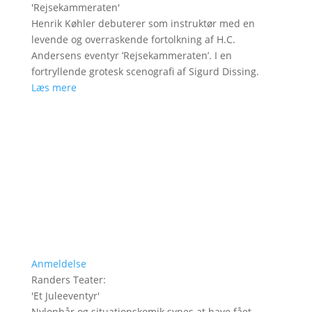
'
Rejsekammeraten
'
Henrik Køhler debuterer som instruktør med en
levende og overraskende fortolkning af H.C.
Andersens eventyr ’Rejsekammeraten’. I en
fortryllende grotesk scenografi af Sigurd Dissing.
Læs mere
Anmeldelse
Randers Teater
:
'
Et Juleeventyr
'
Nylonhår og situationskomik synes at have fået