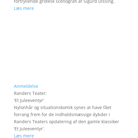
fortryllende grotesk scenografi af Sigurd Dissing.
Læs mere
Anmeldelse
Randers Teater
:
'
Et Juleeventyr
'
Nylonhår og situationskomik synes at have fået
forrang frem for de indholdsmæssige dybder i
Randers Teaters opdatering af den gamle klassiker
’Et Juleeventyr’.
Læs mere