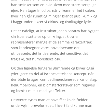
han sminket som en hvid klovn med store, sørgelige
øjne. Han tager imod os, når vi kommer ind i salen,
hvor han går rundt og mingler blandt publikum – og
i baggrunden hører vi cirkus- og tivoliagtige lyde.
Det er tydeligt, at instruktør Johan Sarauw har bygget
sin iscenesættelse op omkring, at klovnen
repræsenterer mange af de samme karaktertræk,
som kendetegner vores hovedperson; det
utilpassede, det kritiserende, det sensitive, det
tragiske, det humoristiske osv.
Og den lignelse fungerer glimrende og bliver også
yderligere en del af iscenesættelsens koncept, når
der både bruges kæmpedimensionerede kanonslag,
heliumballoner, en blomsterforstøver som regnvejr
og komisk mimik med lydeffekter.
Desværre synes man at have fået kolde fødder
undervejs i prøveforløbet. I hvert fald kunne man