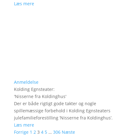
Læs mere
Anmeldelse
Kolding Egnsteater
:
'
Nisserne fra Koldinghus
'
Der er både rigtigt gode takter og nogle
spillemæssige forbehold i Kolding Egnsteaters
julefamilieforestilling ’Nisserne fra Koldinghus’.
Læs mere
Forrige
1
2
3
4
5
…
306
Næste