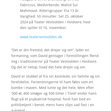
Fabricius. Medvirkende: Wahid Sui
Mahmoud. Aldersgruppe: Fra 13 år.
Varighed: 50 minutter. Set 25. oktober
2024 på Teater Vestvolden i Hvidovre, hvor
den spiller til 16. november.
www.teatervestvolden.dk
”Det er din fremtid, det drejer sig om”, lyder en
formaning, som David gentager i forestillingen ’Rend
mig i traditionerne’ på Teater Vestvolden i Hvidovre.
Og det er netop, hvad det hele drejer sig om.
David er stukket af fra sin kostskole, sin familie og sin
forelskelse. Forventningerne til ham føles som en
bombe i maven. Med lunte og det hele. Men efter
’300 øl, 400 smøger og 500 timer i Tivoli’ ender hans
flugt på et psykiatrisk hospital, fordi han bed en
politibetjent i benet, mens hans slips sad fast i en
automat.