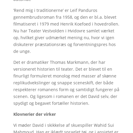
’Rend mig i traditionerne’ er Leif Panduros
gennembrudsroman fra 1958, og den er bl.a. blevet
filmatiseret i 1979 med Henrik Koefoed i hovedrollen.
Nu har Teater Vestvolden i Hvidovre samlet værket
op, hvilket giver udmærket mening nu, hvor vi igen
diskuterer præstationsræs og forventningspres hos
de unge.
Det er dramatiker Thomas Markmann, der har
versioneret historien til teater. Det er blevet til en
finurligt formuleret monolog med masser af skønne
replikudvekslinger og snappe sceneskift, der både
respekterer romanens form og samtidigt fungerer på
scenen. Og ligesom i romanen er det David selv, der
spydigt og begavet fortæller historien.
Klovnerier der virker
Vi møder David i skikkelse af skuespiller Wahid Sui
Mahmoud. Han er iklædt spraglet tøj, og i ansigtet er