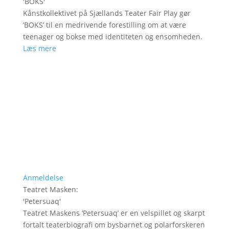
'
BOKS
'
Kånstkollektivet på Sjællands Teater Fair Play gør
’BOKS’ til en medrivende forestilling om at være
teenager og bokse med identiteten og ensomheden.
Læs mere
Anmeldelse
Teatret Masken
:
'
Petersuaq
'
Teatret Maskens ’Petersuaq’ er en velspillet og skarpt
fortalt teaterbiografi om bysbarnet og polarforskeren