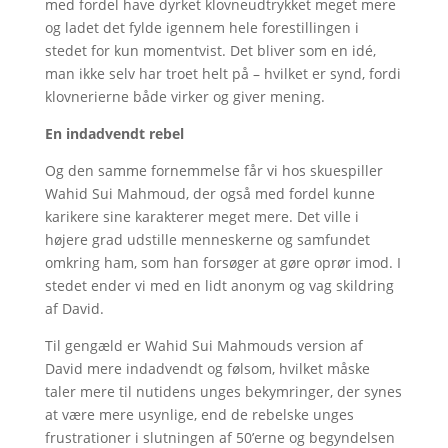
med fordel have dyrket klovneudtrykket meget mere
og ladet det fylde igennem hele forestillingen i
stedet for kun momentvist. Det bliver som en idé,
man ikke selv har troet helt på – hvilket er synd, fordi
klovnerierne både virker og giver mening.
En indadvendt rebel
Og den samme fornemmelse får vi hos skuespiller
Wahid Sui Mahmoud, der også med fordel kunne
karikere sine karakterer meget mere. Det ville i
højere grad udstille menneskerne og samfundet
omkring ham, som han forsøger at gøre oprør imod. I
stedet ender vi med en lidt anonym og vag skildring
af David.
Til gengæld er Wahid Sui Mahmouds version af
David mere indadvendt og følsom, hvilket måske
taler mere til nutidens unges bekymringer, der synes
at være mere usynlige, end de rebelske unges
frustrationer i slutningen af 50’erne og begyndelsen