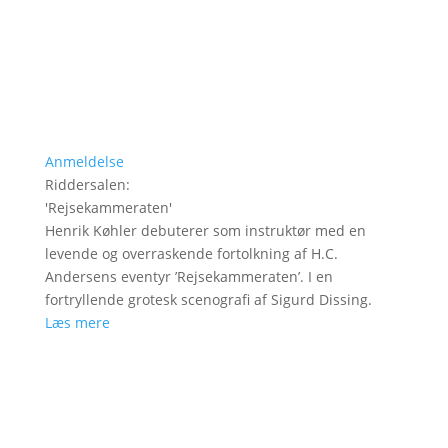
Anmeldelse
Riddersalen
:
'
Rejsekammeraten
'
Henrik Køhler debuterer som instruktør med en
levende og overraskende fortolkning af H.C.
Andersens eventyr ’Rejsekammeraten’. I en
fortryllende grotesk scenografi af Sigurd Dissing.
Læs mere