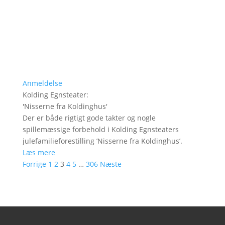
Anmeldelse
Kolding Egnsteater
:
'
Nisserne fra Koldinghus
'
Der er både rigtigt gode takter og nogle
spillemæssige forbehold i Kolding Egnsteaters
julefamilieforestilling ’Nisserne fra Koldinghus’.
Læs mere
Forrige
1
2
3
4
5
…
306
Næste