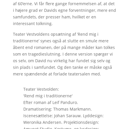
af 60’erne. Vi får flere gange fornemmelsen af, at det
i højere grad er Davids egne forventninger, mere end
samfundets, der presser ham, hvilket er en
interessant tolkning.
Teater Vestvoldens opsætning af ’Rend mig i
traditionerne’ synes også at slutte en smule mere
åbent end romanen, der på mange måder kan tolkes
som en tragedieslutning. I denne version spørger vi
os selv, om David nu virkelig har fundet sig selv og
sin plads i samfundet. Og den tanke er måske også
mere spændende at forlade teatersalen med.
Teater Vestvolden:
'Rend mig i traditionerne'
Efter roman af Leif Panduro.
Dramatisering: Thomas Markmann.
Iscenesættelse: Johan Sarauw. Lyddesign:
Weronika Andersen. Projektionsdesign:
Amunet Studio. Kostume- og lysdesign: