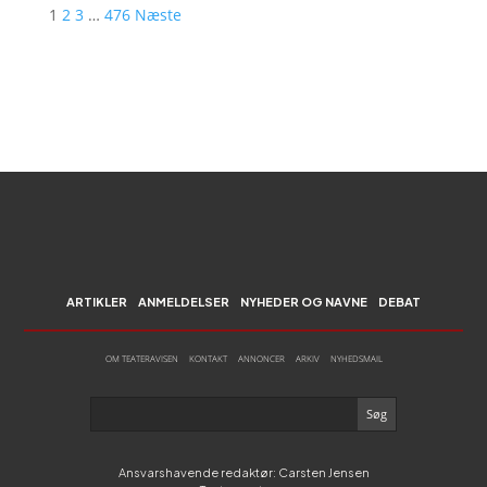
1
2
3
…
476
Næste
ARTIKLER
ANMELDELSER
NYHEDER OG NAVNE
DEBAT
OM TEATERAVISEN
KONTAKT
ANNONCER
ARKIV
NYHEDSMAIL
Ansvarshavende redaktør: Carsten Jensen