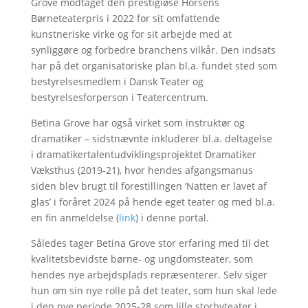
Grove modtaget den prestigiøse Horsens
Børneteaterpris i 2022 for sit omfattende
kunstneriske virke og for sit arbejde med at
synliggøre og forbedre branchens vilkår. Den indsats
har på det organisatoriske plan bl.a. fundet sted som
bestyrelsesmedlem i Dansk Teater og
bestyrelsesforperson i Teatercentrum.
Betina Grove har også virket som instruktør og
dramatiker – sidstnævnte inkluderer bl.a. deltagelse
i dramatikertalentudviklingsprojektet Dramatiker
Væksthus (2019-21), hvor hendes afgangsmanus
siden blev brugt til forestillingen ’Natten er lavet af
glas’ i foråret 2024 på hende eget teater og med bl.a.
en fin anmeldelse (
link
) i denne portal.
Således tager Betina Grove stor erfaring med til det
kvalitetsbevidste børne- og ungdomsteater, som
hendes nye arbejdsplads repræsenterer. Selv siger
hun om sin nye rolle på det teater, som hun skal lede
i den nye periode 2025-28 som lille storbyteater i