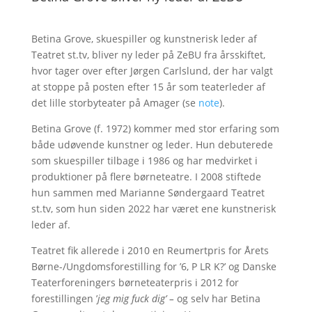
Betina Grove, skuespiller og kunstnerisk leder af
Teatret st.tv, bliver ny leder på ZeBU fra årsskiftet,
hvor tager over efter Jørgen Carlslund, der har valgt
at stoppe på posten efter 15 år som teaterleder af
det lille storbyteater på Amager (se
note
).
Betina Grove (f. 1972) kommer med stor erfaring som
både udøvende kunstner og leder. Hun debuterede
som skuespiller tilbage i 1986 og har medvirket i
produktioner på flere børneteatre. I 2008 stiftede
hun sammen med Marianne Søndergaard Teatret
st.tv, som hun siden 2022 har været ene kunstnerisk
leder af.
Teatret fik allerede i 2010 en Reumertpris for Årets
Børne-/Ungdomsforestilling for ’6, P LR K?’ og Danske
Teaterforeningers børneteaterpris i 2012 for
forestillingen ’
jeg mig fuck dig’ –
og selv har Betina