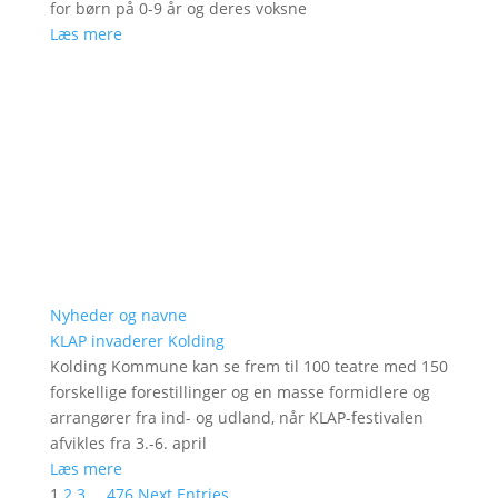
for børn på 0-9 år og deres voksne
Læs mere
Nyheder og navne
KLAP invaderer Kolding
Kolding Kommune kan se frem til 100 teatre med 150
forskellige forestillinger og en masse formidlere og
arrangører fra ind- og udland, når KLAP-festivalen
afvikles fra 3.-6. april
Læs mere
1
2
3
…
476
Next Entries