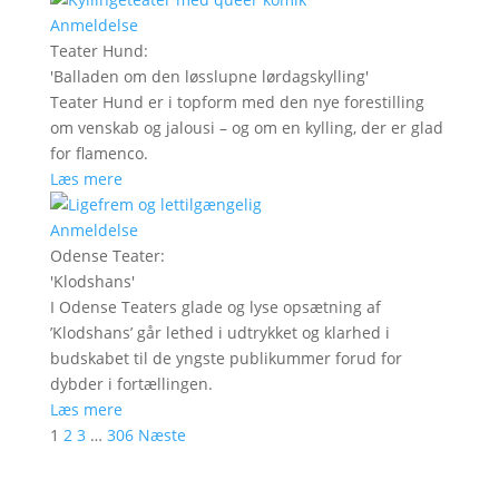
Anmeldelse
Teater Hund
:
'
Balladen om den løsslupne lørdagskylling
'
Teater Hund er i topform med den nye forestilling
om venskab og jalousi – og om en kylling, der er glad
for flamenco.
Læs mere
Anmeldelse
Odense Teater
:
'
Klodshans
'
I Odense Teaters glade og lyse opsætning af
’Klodshans’ går lethed i udtrykket og klarhed i
budskabet til de yngste publikummer forud for
dybder i fortællingen.
Læs mere
1
2
3
…
306
Næste