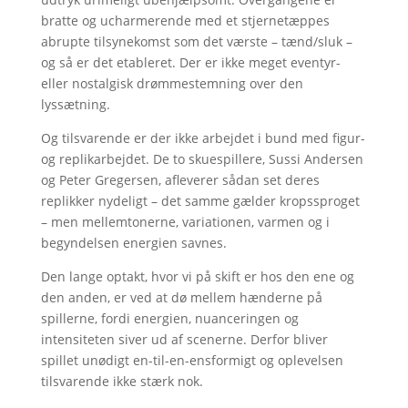
bratte og ucharmerende med et stjernetæppes
abrupte tilsynekomst som det værste – tænd/sluk –
og så er det etableret. Der er ikke meget eventyr-
eller nostalgisk drømmestemning over den
lyssætning.
Og tilsvarende er der ikke arbejdet i bund med figur-
og replikarbejdet. De to skuespillere, Sussi Andersen
og Peter Gregersen, afleverer sådan set deres
replikker nydeligt – det samme gælder kropssproget
– men mellemtonerne, variationen, varmen og i
begyndelsen energien savnes.
Den lange optakt, hvor vi på skift er hos den ene og
den anden, er ved at dø mellem hænderne på
spillerne, fordi energien, nuanceringen og
intensiteten siver ud af scenerne. Derfor bliver
spillet unødigt en-til-en-ensformigt og oplevelsen
tilsvarende ikke stærk nok.