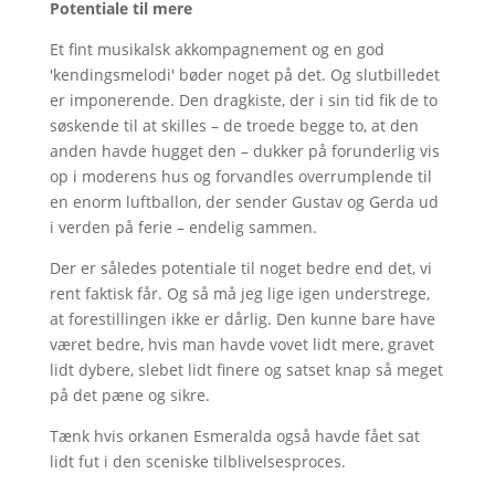
Potentiale til mere
Et fint musikalsk akkompagnement og en god
'kendingsmelodi' bøder noget på det. Og slutbilledet
er imponerende. Den dragkiste, der i sin tid fik de to
søskende til at skilles – de troede begge to, at den
anden havde hugget den – dukker på forunderlig vis
op i moderens hus og forvandles overrumplende til
en enorm luftballon, der sender Gustav og Gerda ud
i verden på ferie – endelig sammen.
Der er således potentiale til noget bedre end det, vi
rent faktisk får. Og så må jeg lige igen understrege,
at forestillingen ikke er dårlig. Den kunne bare have
været bedre, hvis man havde vovet lidt mere, gravet
lidt dybere, slebet lidt finere og satset knap så meget
på det pæne og sikre.
Tænk hvis orkanen Esmeralda også havde fået sat
lidt fut i den sceniske tilblivelsesproces.