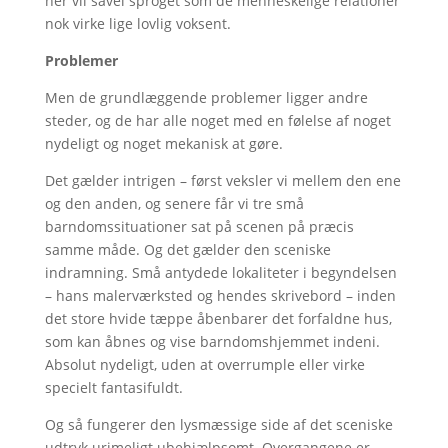
her vil såvel sproget som de menneskelige relationer
nok virke lige lovlig voksent.
Problemer
Men de grundlæggende problemer ligger andre
steder, og de har alle noget med en følelse af noget
nydeligt og noget mekanisk at gøre.
Det gælder intrigen – først veksler vi mellem den ene
og den anden, og senere får vi tre små
barndomssituationer sat på scenen på præcis
samme måde. Og det gælder den sceniske
indramning. Små antydede lokaliteter i begyndelsen
– hans malerværksted og hendes skrivebord – inden
det store hvide tæppe åbenbarer det forfaldne hus,
som kan åbnes og vise barndomshjemmet indeni.
Absolut nydeligt, uden at overrumple eller virke
specielt fantasifuldt.
Og så fungerer den lysmæssige side af det sceniske
udtryk urimeligt ubehjælpsomt. Overgangene er