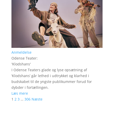
Anmeldelse
Odense Teater
:
'
Klodshans
'
I Odense Teaters glade og lyse opsætning af
’Klodshans’ går lethed i udtrykket og klarhed i
budskabet til de yngste publikummer forud for
dybder i fortællingen.
Læs mere
1
2
3
…
306
Næste