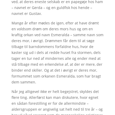
ved, at deres eneste selskab er en papegøje hos ham
– navnet er Gerda – og en guldfisk hos hende –
navnet er Gustav.
Mange år efter mødes de igen, efter at have drømt
en voldsom drøm om deres mors hus og om en
kraftig orkan ved navn Esmeralda – samme navn som
deres mor, i øvrigt. Drømmen får dem til at søge
tilbage til barndommens forfaldne hus, hvor de
kaster sig ud i dels at redde huset fra stormen, dels
tager en tur ned af mindernes alle og ender med at
stå tilbage med en erkendelse af, at der er mere, der
binder end skiller. Og at det i øvrigt er deres mor,
formummet som orkanen Esmeralda, som har bragt
dem sammen.
Når jeg alligevel ikke er helt begejstret, skyldes det
flere ting. Allerførst kan man diskutere, hvor egnet
en sådan forestilling er for de allermindste –
aldersgruppen er angivelig sat helt ned til tre år – og