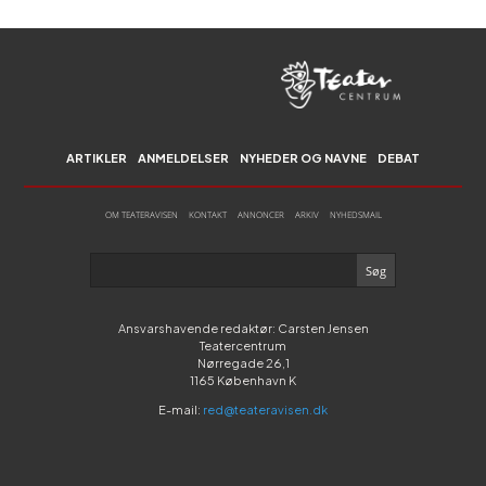
ARTIKLER
ANMELDELSER
NYHEDER OG NAVNE
DEBAT
OM TEATERAVISEN
KONTAKT
ANNONCER
ARKIV
NYHEDSMAIL
Ansvarshavende redaktør: Carsten Jensen
Teatercentrum
Nørregade 26,1
1165 København K
E-mail:
red@teateravisen.dk