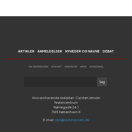
ARTIKLER
ANMELDELSER
NYHEDER OG NAVNE
DEBAT
OM TEATERAVISEN
KONTAKT
ANNONCER
ARKIV
NYHEDSMAIL
Ansvarshavende redaktør: Carsten Jensen
Teatercentrum
Nørregade 26,1
1165 København K
E-mail:
red@teateravisen.dk