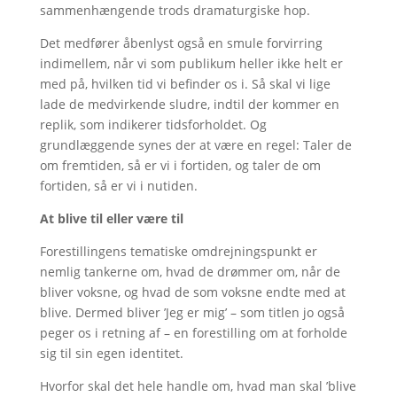
sammenhængende trods dramaturgiske hop.
Det medfører åbenlyst også en smule forvirring
indimellem, når vi som publikum heller ikke helt er
med på, hvilken tid vi befinder os i. Så skal vi lige
lade de medvirkende sludre, indtil der kommer en
replik, som indikerer tidsforholdet. Og
grundlæggende synes der at være en regel: Taler de
om fremtiden, så er vi i fortiden, og taler de om
fortiden, så er vi i nutiden.
At blive til eller være til
Forestillingens tematiske omdrejningspunkt er
nemlig tankerne om, hvad de drømmer om, når de
bliver voksne, og hvad de som voksne endte med at
blive. Dermed bliver ’Jeg er mig’ – som titlen jo også
peger os i retning af – en forestilling om at forholde
sig til sin egen identitet.
Hvorfor skal det hele handle om, hvad man skal ’blive