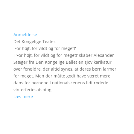
Anmeldelse
Det Kongelige Teater
:
'
For højt, for vildt og for meget!
'
I ’For højt, for vildt og for meget!’ skaber Alexander
Stæger fra Den Kongelige Ballet en sjov karikatur
over forældre, der altid synes, at deres børn larmer
for meget. Men der måtte godt have været mere
dans for børnene i nationalscenens lidt rodede
vinterferiesatsning.
Læs mere