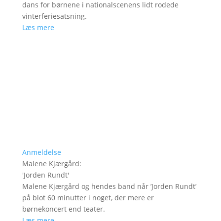
dans for børnene i nationalscenens lidt rodede
vinterferiesatsning.
Læs mere
Anmeldelse
Malene Kjærgård
:
'
Jorden Rundt
'
Malene Kjærgård og hendes band når ’Jorden Rundt’
på blot 60 minutter i noget, der mere er
børnekoncert end teater.
Læs mere