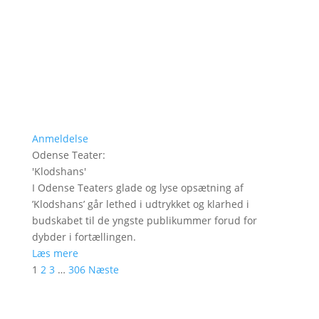
Anmeldelse
Odense Teater
:
'
Klodshans
'
I Odense Teaters glade og lyse opsætning af
’Klodshans’ går lethed i udtrykket og klarhed i
budskabet til de yngste publikummer forud for
dybder i fortællingen.
Læs mere
1
2
3
…
306
Næste