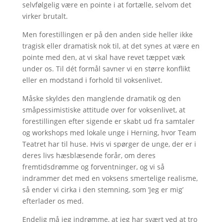
selvfølgelig være en pointe i at fortælle, selvom det
virker brutalt.
Men forestillingen er på den anden side heller ikke
tragisk eller dramatisk nok til, at det synes at være en
pointe med den, at vi skal have revet tæppet væk
under os. Til dét formål savner vi en større konflikt
eller en modstand i forhold til voksenlivet.
Måske skyldes den manglende dramatik og den
småpessimistiske attitude over for voksenlivet, at
forestillingen efter sigende er skabt ud fra samtaler
og workshops med lokale unge i Herning, hvor Team
Teatret har til huse. Hvis vi spørger de unge, der er i
deres livs hæsblæsende forår, om deres
fremtidsdrømme og forventninger, og vi så
indrammer det med en voksens smertelige realisme,
så ender vi cirka i den stemning, som ’Jeg er mig’
efterlader os med.
Endelig må jeg indrømme, at jeg har svært ved at tro