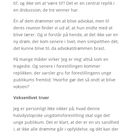
til’, og ikke om at ’være til’? Det er en central replik i
en diskussion, de tre venner har.
Én af dem drømmer om at blive advokat, men til
deres
reunion
finder vi ud af, at hun endte med at
blive lærer. Og vi forstår på hende, at det ikke var en
ny drøm, der kom senere i livet, men simpelthen dét,
det kunne blive til, da advokatdrømmen brast.
På mange måder virker ’Jeg er mig’ altså som en
tragedie. Og senere i forestillingen kommer
replikken, der varsler gru for forestillingens unge
publikums fremtid: ’Hvorfor gør det så ondt at blive
voksen?’
Voksenlivet truer
Jeg er personligt ikke sikker på, hvad denne
halvdystopiske ungdomsforestilling skal sige det
unge publikum. Det er klart, at der er en vis sandhed
i, at ikke alle drømme går i opfyldelse, og dét kan der