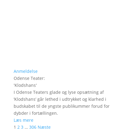
Anmeldelse
Odense Teater
:
'
Klodshans
'
I Odense Teaters glade og lyse opsætning af
’Klodshans’ går lethed i udtrykket og klarhed i
budskabet til de yngste publikummer forud for
dybder i fortællingen.
Læs mere
1
2
3
…
306
Næste