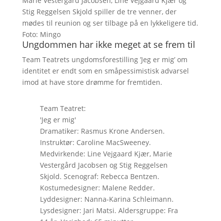
Marie Vestergård Jacobsen, Line Vejgaard Kjær og
Stig Reggelsen Skjold spiller de tre venner, der
mødes til reunion og ser tilbage på en lykkeligere tid.
Foto: Mingo
Ungdommen har ikke meget at se frem til
Team Teatrets ungdomsforestilling ’Jeg er mig’ om
identitet er endt som en småpessimistisk advarsel
imod at have store drømme for fremtiden.
Team Teatret:
'Jeg er mig'
Dramatiker: Rasmus Krone Andersen.
Instruktør: Caroline MacSweeney.
Medvirkende: Line Vejgaard Kjær, Marie
Vestergård Jacobsen og Stig Reggelsen
Skjold. Scenograf: Rebecca Bentzen.
Kostumedesigner: Malene Redder.
Lyddesigner: Nanna-Karina Schleimann.
Lysdesigner: Jari Matsi. Aldersgruppe: Fra