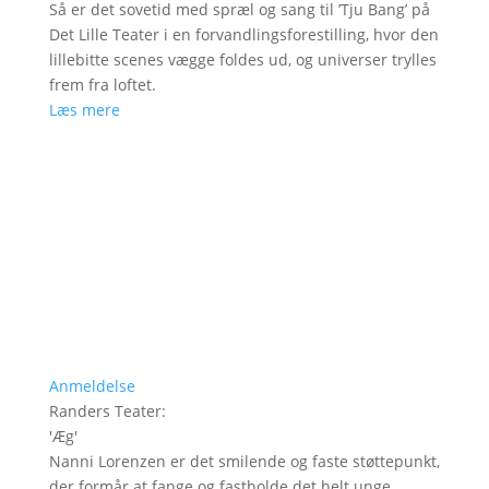
Så er det sovetid med spræl og sang til ’Tju Bang’ på
Det Lille Teater i en forvandlingsforestilling, hvor den
lillebitte scenes vægge foldes ud, og universer trylles
frem fra loftet.
Læs mere
Anmeldelse
Randers Teater
:
'
Æg
'
Nanni Lorenzen er det smilende og faste støttepunkt,
der formår at fange og fastholde det helt unge