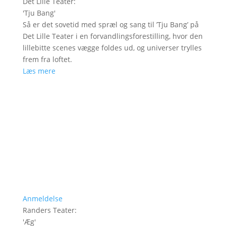
Det Lille Teater
:
'
Tju Bang
'
Så er det sovetid med spræl og sang til ’Tju Bang’ på
Det Lille Teater i en forvandlingsforestilling, hvor den
lillebitte scenes vægge foldes ud, og universer trylles
frem fra loftet.
Læs mere
Anmeldelse
Randers Teater
:
'
Æg
'