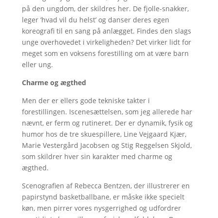
på den ungdom, der skildres her. De fjolle-snakker,
leger ’hvad vil du helst’ og danser deres egen
koreografi til en sang på anlægget. Findes den slags
unge overhovedet i virkeligheden? Det virker lidt for
meget som en voksens forestilling om at være barn
eller ung.
Charme og ægthed
Men der er ellers gode tekniske takter i
forestillingen. Iscenesættelsen, som jeg allerede har
nævnt, er ferm og rutineret. Der er dynamik, fysik og
humor hos de tre skuespillere, Line Vejgaard Kjær,
Marie Vestergård Jacobsen og Stig Reggelsen Skjold,
som skildrer hver sin karakter med charme og
ægthed.
Scenografien af Rebecca Bentzen, der illustrerer en
papirstynd basketballbane, er måske ikke specielt
køn, men pirrer vores nysgerrighed og udfordrer