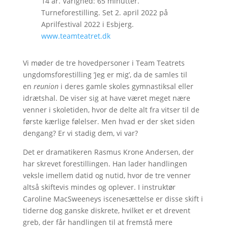
14 år. Varighed: 65 minutter.
Turneforestilling. Set 2. april 2022 på
Aprilfestival 2022 i Esbjerg.
www.teamteatret.dk
Vi møder de tre hovedpersoner i Team Teatrets
ungdomsforestilling ’Jeg er mig’, da de samles til
en
reunion
i deres gamle skoles gymnastiksal eller
idrætshal. De viser sig at have været meget nære
venner i skoletiden, hvor de delte alt fra vitser til de
første kærlige følelser. Men hvad er der sket siden
dengang? Er vi stadig dem, vi var?
Det er dramatikeren Rasmus Krone Andersen, der
har skrevet forestillingen. Han lader handlingen
veksle imellem datid og nutid, hvor de tre venner
altså skiftevis mindes og oplever. I instruktør
Caroline MacSweeneys iscenesættelse er disse skift i
tiderne dog ganske diskrete, hvilket er et drevent
greb, der får handlingen til at fremstå mere