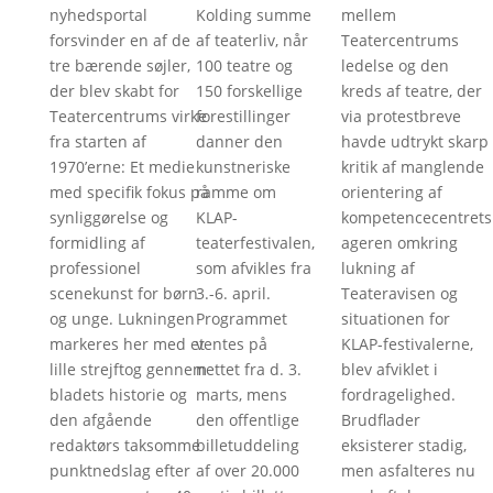
nyhedsportal
Kolding summe
mellem
forsvinder en af de
af teaterliv, når
Teatercentrums
tre bærende søjler,
100 teatre og
ledelse og den
der blev skabt for
150 forskellige
kreds af teatre, der
Teatercentrums virke
forestillinger
via protestbreve
fra starten af
danner den
havde udtrykt skarp
1970’erne: Et medie
kunstneriske
kritik af manglende
med specifik fokus på
ramme om
orientering af
synliggørelse og
KLAP-
kompetencecentrets
formidling af
teaterfestivalen,
ageren omkring
professionel
som afvikles fra
lukning af
scenekunst for børn
3.-6. april.
Teateravisen og
og unge. Lukningen
Programmet
situationen for
markeres her med et
ventes på
KLAP-festivalerne,
lille strejftog gennem
nettet fra d. 3.
blev afviklet i
bladets historie og
marts, mens
fordragelighed.
den afgående
den offentlige
Brudflader
redaktørs taksomme
billetuddeling
eksisterer stadig,
punktnedslag efter
af over 20.000
men asfalteres nu