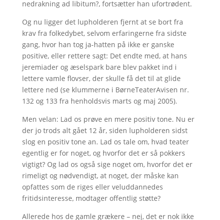
nedrakning ad libitum?, fortsætter han ufortrødent.
Og nu ligger det lupholderen fjernt at se bort fra
krav fra folkedybet, selvom erfaringerne fra sidste
gang, hvor han tog ja-hatten på ikke er ganske
positive, eller rettere sagt: Det endte med, at hans
jeremiader og æselspark bare blev pakket ind i
lettere vamle flovser, der skulle få det til at glide
lettere ned (se klummerne i BørneTeaterAvisen nr.
132 og 133 fra henholdsvis marts og maj 2005).
Men velan: Lad os prøve en mere positiv tone. Nu er
der jo trods alt gået 12 år, siden lupholderen sidst
slog en positiv tone an. Lad os tale om, hvad teater
egentlig er for noget, og hvorfor det er så pokkers
vigtigt? Og lad os også sige noget om, hvorfor det er
rimeligt og nødvendigt, at noget, der måske kan
opfattes som de riges eller veluddannedes
fritidsinteresse, modtager offentlig støtte?
Allerede hos de gamle grækere – nej, det er nok ikke