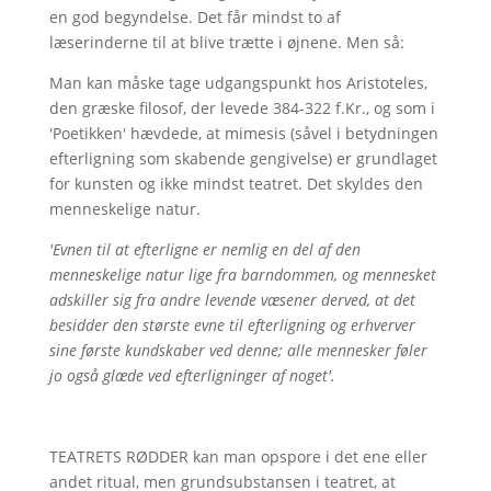
en god begyndelse. Det får mindst to af
læserinderne til at blive trætte i øjnene. Men så:
Man kan måske tage udgangspunkt hos Aristoteles,
den græske filosof, der levede 384-322 f.Kr., og som i
'Poetikken' hævdede, at mimesis (såvel i betydningen
efterligning som skabende gengivelse) er grundlaget
for kunsten og ikke mindst teatret. Det skyldes den
menneskelige natur.
'Evnen til at efterligne er nemlig en del af den
menneskelige natur lige fra barndommen, og mennesket
adskiller sig fra andre levende væsener derved, at det
besidder den største evne til efterligning og erhverver
sine første kundskaber ved denne; alle mennesker føler
jo også glæde ved efterligninger af noget'.
TEATRETS RØDDER kan man opspore i det ene eller
andet ritual, men grundsubstansen i teatret, at