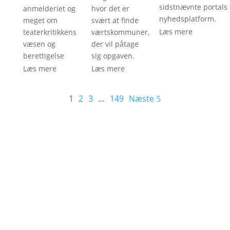
sidstnævnte portals
anmelderiet og
hvor det er
nyhedsplatform.
meget om
svært at finde
Læs mere
teaterkritikkens
værtskommuner,
væsen og
der vil påtage
berettigelse
sig opgaven.
Læs mere
Læs mere
1
2
3
…
149
Næste