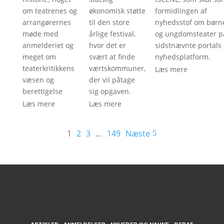
om teatrenes og
økonomisk støtte
formidlingen af
arrangørernes
til den store
nyhedsstof om børn
møde med
årlige festival,
og ungdomsteater p
anmelderiet og
hvor det er
sidstnævnte portals
meget om
svært at finde
nyhedsplatform.
teaterkritikkens
værtskommuner,
Læs mere
væsen og
der vil påtage
berettigelse
sig opgaven.
Læs mere
Læs mere
1
2
3
…
149
Næste