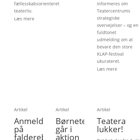
fællesskabsorienteret
informeres om
teaterliv.
Teatercentrums
strategiske
Læs mere
overvejelser – og en
fuldtonet
udmelding om at
bevare den store
KLAP-festival
ukurateret.
Læs mere
Artikel
Artikel
Artikel
Anmelderi
Børneteatre
Teateravis
på
går i
lukker!
falderebet
aktion