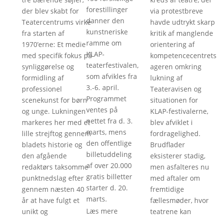
forestillinger
der blev skabt for
via protestbreve
danner den
Teatercentrums virke
havde udtrykt skarp
kunstneriske
fra starten af
kritik af manglende
ramme om
1970’erne: Et medie
orientering af
KLAP-
med specifik fokus på
kompetencecentrets
teaterfestivalen,
synliggørelse og
ageren omkring
som afvikles fra
formidling af
lukning af
3.-6. april.
professionel
Teateravisen og
Programmet
scenekunst for børn
situationen for
ventes på
og unge. Lukningen
KLAP-festivalerne,
nettet fra d. 3.
markeres her med et
blev afviklet i
marts, mens
lille strejftog gennem
fordragelighed.
den offentlige
bladets historie og
Brudflader
billetuddeling
den afgående
eksisterer stadig,
af over 20.000
redaktørs taksomme
men asfalteres nu
gratis billetter
punktnedslag efter
med aftaler om
starter d. 20.
gennem næsten 40
fremtidige
marts.
år at have fulgt et
fællesmøder, hvor
Læs mere
unikt og
teatrene kan