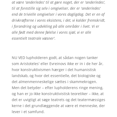
at være 'anderledes' til at gøre noget, der er 'anderledes',
til at forestille sig selv i omgivelser, der er 'anderledes'
end de trivielle omgivelser i vores dagligdag. Det er en af
drivkræfterne i vores eksistens, i det, vi kalder fremskridt,
i forandring og udvikling på alle områder i livet. Vi er
alle født med denne følelse i vores sjæl, vi er alle
essentielt teatrale væsner'.
NU VED lupholderen godt, at sådan nogen tanker
som Aristoteles' eller Evreinovs ikke er in i de her år,
hvor konstruktivismen hærger i det humanistisk
landskab, og hvor det essentielle, det biologiske og
det almenmenneskelige sættes i skammekrogen.
Men det betyder – efter lupholderens ringe mening,
og han er jo ikke konstruktivistisk teoretiker – ikke, at
det er uvigtigt at søge teatrets og det teatermæssiges
kerne i det grundlæggende at være et menneske, der
lever i et samfund.