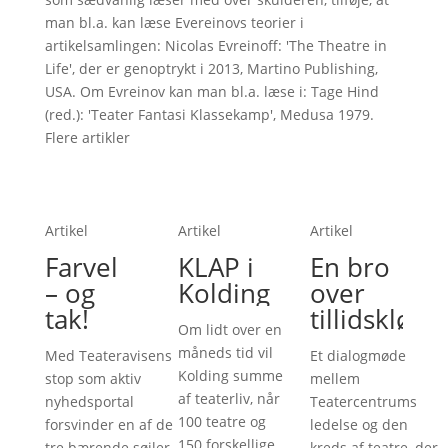
man bl.a. kan læse Evereinovs teorier i
artikelsamlingen: Nicolas Evreinoff: 'The Theatre in
Life', der er genoptrykt i 2013, Martino Publishing,
USA. Om Evreinov kan man bl.a. læse i: Tage Hind
(red.): 'Teater Fantasi Klassekamp', Medusa 1979.
Flere artikler
Artikel
Artikel
Artikel
Farvel
KLAP i
En bro
– og
Kolding
over
tak!
tillidskløft
Om lidt over en
måneds tid vil
Med Teateravisens
Et dialogmøde
Kolding summe
stop som aktiv
mellem
af teaterliv, når
nyhedsportal
Teatercentrums
100 teatre og
forsvinder en af de
ledelse og den
150 forskellige
tre bærende søjler,
kreds af teatre, der