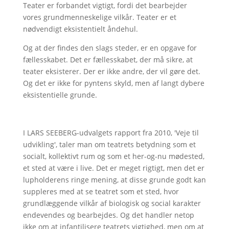
Teater er forbandet vigtigt, fordi det bearbejder
vores grundmenneskelige vilkår. Teater er et
nødvendigt eksistentielt åndehul.
Og at der findes den slags steder, er en opgave for
fællesskabet. Det er fællesskabet, der må sikre, at
teater eksisterer. Der er ikke andre, der vil gøre det.
Og det er ikke for pyntens skyld, men af langt dybere
eksistentielle grunde.
I LARS SEEBERG-udvalgets rapport fra 2010, 'Veje til
udvikling', taler man om teatrets betydning som et
socialt, kollektivt rum og som et her-og-nu mødested,
et sted at være i live. Det er meget rigtigt, men det er
lupholderens ringe mening, at disse grunde godt kan
suppleres med at se teatret som et sted, hvor
grundlæggende vilkår af biologisk og social karakter
endevendes og bearbejdes. Og det handler netop
ikke om at infantilisere teatrets vigtighed, men om at