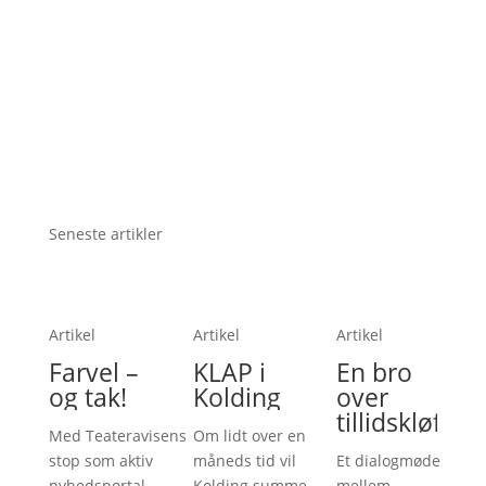
Seneste artikler
Artikel
Artikel
Artikel
Farvel –
KLAP i
En bro
og tak!
Kolding
over
tillidskløften
Med Teateravisens
Om lidt over en
stop som aktiv
måneds tid vil
Et dialogmøde
nyhedsportal
Kolding summe
mellem