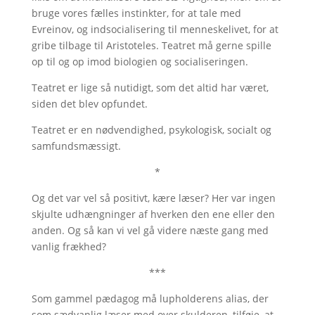
bruge vores fælles instinkter, for at tale med
Evreinov, og indsocialisering til menneskelivet, for at
gribe tilbage til Aristoteles. Teatret må gerne spille
op til og op imod biologien og socialiseringen.
Teatret er lige så nutidigt, som det altid har været,
siden det blev opfundet.
Teatret er en nødvendighed, psykologisk, socialt og
samfundsmæssigt.
*
Og det var vel så positivt, kære læser? Her var ingen
skjulte udhængninger af hverken den ene eller den
anden. Og så kan vi vel gå videre næste gang med
vanlig frækhed?
***
Som gammel pædagog må lupholderens alias, der
som sædvanlig læser med over skulderen, tilføje, at