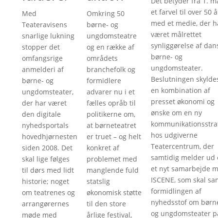
Det betyder fra 1. m
et farvel til over 50 å
Med
Omkring 50
med et medie, der h
Teateravisens
børne- og
været målrettet
snarlige lukning
ungdomsteatre
synliggørelse af dan
stopper det
og en række af
børne- og
omfangsrige
områdets
ungdomsteater.
anmelderi af
branchefolk og
Beslutningen skylde
børne- og
formidlere
en kombination af
ungdomsteater,
advarer nu i et
presset økonomi og
der har været
fælles opråb til
ønske om en ny
den digitale
politikerne om,
kommunikationsstra
nyhedsportals
at børneteatret
hos udgiverne
hovedhjørnesten
er truet – og helt
Teatercentrum, der
siden 2008. Det
konkret af
samtidig melder ud
skal lige følges
problemet med
et nyt samarbejde 
til dørs med lidt
manglende fuld
ISCENE, som skal sa
historie; noget
statslig
formidlingen af
om teatrenes og
økonomisk støtte
nyhedsstof om børn
arrangørernes
til den store
og ungdomsteater p
møde med
årlige festival,