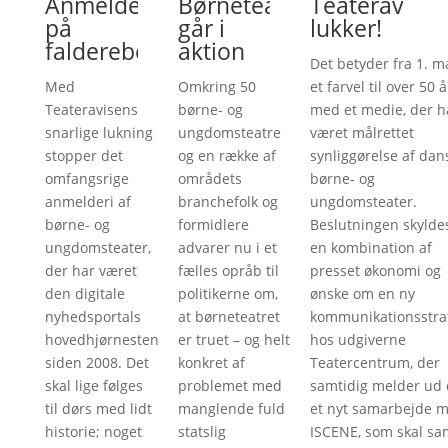
Anmelderi
Børneteatre
Teateravise
på
går i
lukker!
falderebet
aktion
Det betyder fra 1. m
Med
Omkring 50
et farvel til over 50 å
Teateravisens
børne- og
med et medie, der h
snarlige lukning
ungdomsteatre
været målrettet
stopper det
og en række af
synliggørelse af dan
omfangsrige
områdets
børne- og
anmelderi af
branchefolk og
ungdomsteater.
børne- og
formidlere
Beslutningen skylde
ungdomsteater,
advarer nu i et
en kombination af
der har været
fælles opråb til
presset økonomi og
den digitale
politikerne om,
ønske om en ny
nyhedsportals
at børneteatret
kommunikationsstra
hovedhjørnesten
er truet – og helt
hos udgiverne
siden 2008. Det
konkret af
Teatercentrum, der
skal lige følges
problemet med
samtidig melder ud
til dørs med lidt
manglende fuld
et nyt samarbejde 
historie; noget
statslig
ISCENE, som skal sa