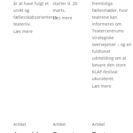
år at have fulgt et
starter d. 20.
fremtidige
unikt og
marts.
fællesmøder, hvor
fællesskabsorienteret
teatrene kan
Læs mere
teaterliv.
informeres om
Teatercentrums
Læs mere
strategiske
overvejelser – og en
fuldtonet
udmelding om at
bevare den store
KLAP-festival
ukurateret.
Læs mere
Artikel
Artikel
Artikel