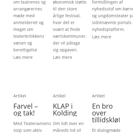
om teatrenes og
økonomisk støtte
formidlingen af
arrangørernes
til den store
nyhedsstof om børn
møde med
årlige festival,
og ungdomsteater p
anmelderiet og
hvor det er
sidstnævnte portals
meget om
svært at finde
nyhedsplatform.
teaterkritikkens
værtskommuner,
Læs mere
væsen og
der vil påtage
berettigelse
sig opgaven.
Læs mere
Læs mere
Artikel
Artikel
Artikel
Farvel –
KLAP i
En bro
og tak!
Kolding
over
tillidskløften
Med Teateravisens
Om lidt over en
stop som aktiv
måneds tid vil
Et dialogmøde