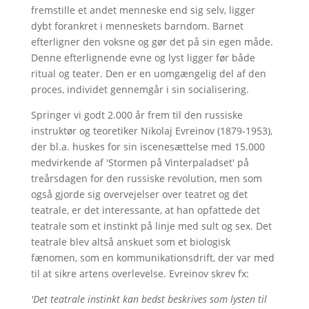
fremstille et andet menneske end sig selv, ligger
dybt forankret i menneskets barndom. Barnet
efterligner den voksne og gør det på sin egen måde.
Denne efterlignende evne og lyst ligger før både
ritual og teater. Den er en uomgængelig del af den
proces, individet gennemgår i sin socialisering.
Springer vi godt 2.000 år frem til den russiske
instruktør og teoretiker Nikolaj Evreinov (1879-1953),
der bl.a. huskes for sin iscenesættelse med 15.000
medvirkende af 'Stormen på Vinterpaladset' på
treårsdagen for den russiske revolution, men som
også gjorde sig overvejelser over teatret og det
teatrale, er det interessante, at han opfattede det
teatrale som et instinkt på linje med sult og sex. Det
teatrale blev altså anskuet som et biologisk
fænomen, som en kommunikationsdrift, der var med
til at sikre artens overlevelse. Evreinov skrev fx:
'Det teatrale instinkt kan bedst beskrives som lysten til