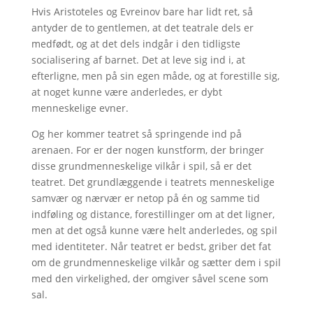
Hvis Aristoteles og Evreinov bare har lidt ret, så
antyder de to gentlemen, at det teatrale dels er
medfødt, og at det dels indgår i den tidligste
socialisering af barnet. Det at leve sig ind i, at
efterligne, men på sin egen måde, og at forestille sig,
at noget kunne være anderledes, er dybt
menneskelige evner.
Og her kommer teatret så springende ind på
arenaen. For er der nogen kunstform, der bringer
disse grundmenneskelige vilkår i spil, så er det
teatret. Det grundlæggende i teatrets menneskelige
samvær og nærvær er netop på én og samme tid
indføling og distance, forestillinger om at det ligner,
men at det også kunne være helt anderledes, og spil
med identiteter. Når teatret er bedst, griber det fat
om de grundmenneskelige vilkår og sætter dem i spil
med den virkelighed, der omgiver såvel scene som
sal.