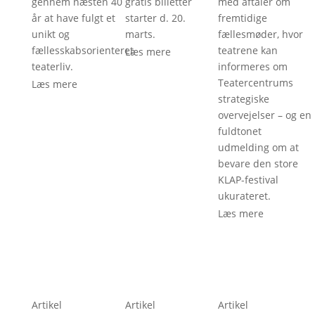
gennem næsten 40
gratis billetter
med aftaler om
år at have fulgt et
starter d. 20.
fremtidige
unikt og
marts.
fællesmøder, hvor
fællesskabsorienteret
teatrene kan
Læs mere
teaterliv.
informeres om
Teatercentrums
Læs mere
strategiske
overvejelser – og en
fuldtonet
udmelding om at
bevare den store
KLAP-festival
ukurateret.
Læs mere
Artikel
Artikel
Artikel