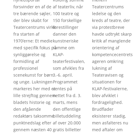
forsvinder en af de
af teaterliv, når
Teatercentrums
tre bærende søjler,
100 teatre og
ledelse og den
der blev skabt for
150 forskellige
kreds af teatre, der
Teatercentrums virke
forestillinger
via protestbreve
fra starten af
danner den
havde udtrykt skarp
1970’erne: Et medie
kunstneriske
kritik af manglende
med specifik fokus på
ramme om
orientering af
synliggørelse og
KLAP-
kompetencecentrets
formidling af
teaterfestivalen,
ageren omkring
professionel
som afvikles fra
lukning af
scenekunst for børn
3.-6. april.
Teateravisen og
og unge. Lukningen
Programmet
situationen for
markeres her med et
ventes på
KLAP-festivalerne,
lille strejftog gennem
nettet fra d. 3.
blev afviklet i
bladets historie og
marts, mens
fordragelighed.
den afgående
den offentlige
Brudflader
redaktørs taksomme
billetuddeling
eksisterer stadig,
punktnedslag efter
af over 20.000
men asfalteres nu
gennem næsten 40
gratis billetter
med aftaler om