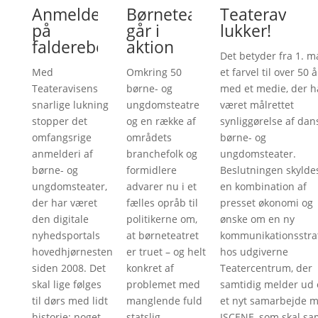
Anmelderi
Børneteatre
Teateravise
på
går i
lukker!
falderebet
aktion
Det betyder fra 1. m
Med
Omkring 50
et farvel til over 50 å
Teateravisens
børne- og
med et medie, der h
snarlige lukning
ungdomsteatre
været målrettet
stopper det
og en række af
synliggørelse af dan
omfangsrige
områdets
børne- og
anmelderi af
branchefolk og
ungdomsteater.
børne- og
formidlere
Beslutningen skylde
ungdomsteater,
advarer nu i et
en kombination af
der har været
fælles opråb til
presset økonomi og
den digitale
politikerne om,
ønske om en ny
nyhedsportals
at børneteatret
kommunikationsstra
hovedhjørnesten
er truet – og helt
hos udgiverne
siden 2008. Det
konkret af
Teatercentrum, der
skal lige følges
problemet med
samtidig melder ud
til dørs med lidt
manglende fuld
et nyt samarbejde 
historie; noget
statslig
ISCENE, som skal sa