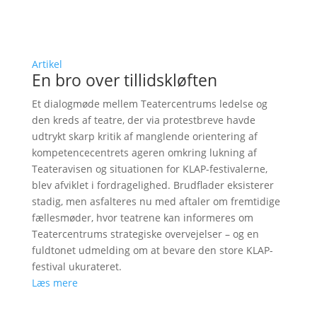
Artikel
En bro over tillidskløften
Et dialogmøde mellem Teatercentrums ledelse og
den kreds af teatre, der via protestbreve havde
udtrykt skarp kritik af manglende orientering af
kompetencecentrets ageren omkring lukning af
Teateravisen og situationen for KLAP-festivalerne,
blev afviklet i fordragelighed. Brudflader eksisterer
stadig, men asfalteres nu med aftaler om fremtidige
fællesmøder, hvor teatrene kan informeres om
Teatercentrums strategiske overvejelser – og en
fuldtonet udmelding om at bevare den store KLAP-
festival ukurateret.
Læs mere