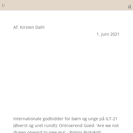
Af: Kirsten Dahl
1. juni 2021
Internationale godbidder for børn og unge på ILT-21
(Øverst og uret rundt): Ontroerend Goed: 'Are we not
drawn onward to new era' - Rimini Protokoll: