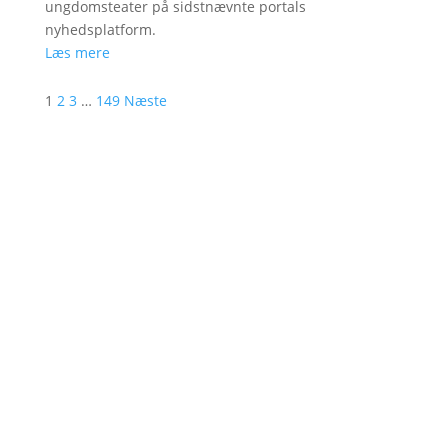
ungdomsteater på sidstnævnte portals
nyhedsplatform.
Læs mere
1
2
3
…
149
Næste