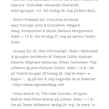
new era'. Instruktør: Alexander Devriendt.
Aldersgruppe: +12. Set fredag 28. maj på Bora Bora.
- Rimini Protokoll (D): 'Chinchilla Arsehole,
eyey' Koncept, tekst & instruktion: Helgard
Haug. Komposition & Musik: Barbara Morgenstern.
Alder: + 12 år. Set torsdag 27. maj på Aarhus Teater,
Scala.
- Groupe Zur (F): 'Rue D'Orchampt'. Skabt i fællesskab
af gruppen bestående af: Évelyne Caillet, Raphaël
Dalaine, Stéphane Delaunay, Olivier Guillemain, Flop
Lefebvre og Jean-François Orillon. Alder: + 6 år. Set
på Teatret Gruppe 38 fredag 28. maj.Se mere i e-
bogen ”... og på den 8. dag begyndte de at drømme”
- https://www.ogpaden8dag.com
- Olivia Molnár (I): 'The Little Suicides. Af Gyula
Molnár med Olivia Molnár på scenen. Alder: + 7 år.
Set på Teater Refleksion lørdag 29. maj. Se mere i e-