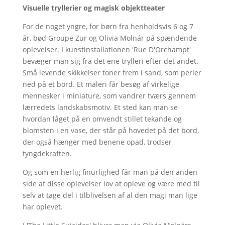
Visuelle tryllerier og magisk objektteater
For de noget yngre, for børn fra henholdsvis 6 og 7
år, bød Groupe Zur og Olivia Molnár på spændende
oplevelser. I kunstinstallationen 'Rue D'Orchampt'
bevæger man sig fra det ene trylleri efter det andet.
Små levende skikkelser toner frem i sand, som perler
ned på et bord. Et maleri får besøg af virkelige
mennesker i miniature, som vandrer tværs gennem
lærredets landskabsmotiv. Et sted kan man se
hvordan låget på en omvendt stillet tekande og
blomsten i en vase, der står på hovedet på det bord,
der også hænger med benene opad, trodser
tyngdekraften.
Og som en herlig finurlighed får man på den anden
side af disse oplevelser lov at opleve og være med til
selv at tage del i tilblivelsen af al den magi man lige
har oplevet.