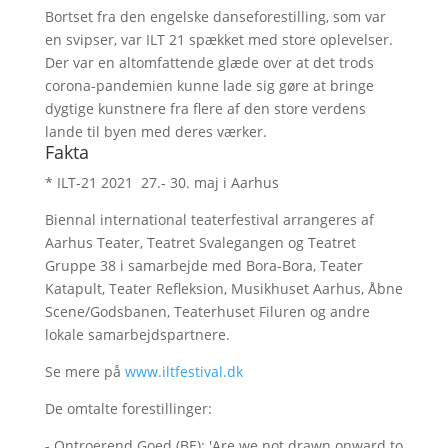
Bortset fra den engelske danseforestilling, som var
en svipser, var ILT 21 spækket med store oplevelser.
Der var en altomfattende glæde over at det trods
corona-pandemien kunne lade sig gøre at bringe
dygtige kunstnere fra flere af den store verdens
lande til byen med deres værker.
Fakta
* ILT-21 2021 27.- 30. maj i Aarhus
Biennal international teaterfestival arrangeres af
Aarhus Teater, Teatret Svalegangen og Teatret
Gruppe 38 i samarbejde med Bora-Bora, Teater
Katapult, Teater Refleksion, Musikhuset Aarhus, Åbne
Scene/Godsbanen, Teaterhuset Filuren og andre
lokale samarbejdspartnere.
Se mere på
www.iltfestival.dk
De omtalte forestillinger:
- Ontroerend Goed (BE): 'Are we not drawn onward to