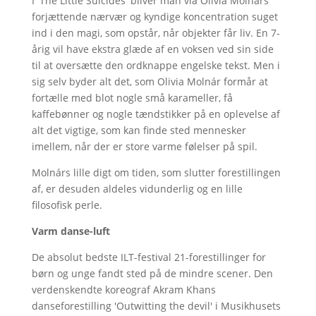
I 'The Little Suicides' bliver man via Olivia Molnárs
forjættende nærvær og kyndige koncentration suget
ind i den magi, som opstår, når objekter får liv. En 7-
årig vil have ekstra glæde af en voksen ved sin side
til at oversætte den ordknappe engelske tekst. Men i
sig selv byder alt det, som Olivia Molnár formår at
fortælle med blot nogle små karameller, få
kaffebønner og nogle tændstikker på en oplevelse af
alt det vigtige, som kan finde sted mennesker
imellem, når der er store varme følelser på spil.
Molnárs lille digt om tiden, som slutter forestillingen
af, er desuden aldeles vidunderlig og en lille
filosofisk perle.
Varm danse-luft
De absolut bedste ILT-festival 21-forestillinger for
børn og unge fandt sted på de mindre scener. Den
verdenskendte koreograf Akram Khans
danseforestilling 'Outwitting the devil' i Musikhusets