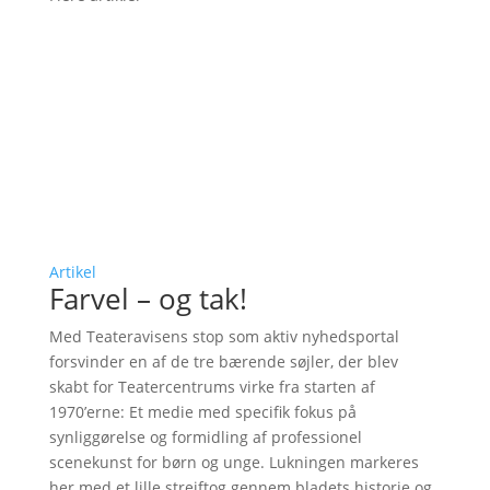
Artikel
Farvel – og tak!
Med Teateravisens stop som aktiv nyhedsportal
forsvinder en af de tre bærende søjler, der blev
skabt for Teatercentrums virke fra starten af
1970’erne: Et medie med specifik fokus på
synliggørelse og formidling af professionel
scenekunst for børn og unge. Lukningen markeres
her med et lille strejftog gennem bladets historie og