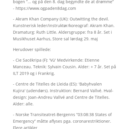
bogen ”... og på den 8. dag begyndte de at drømme”
- https://www.ogpaden8dag.com
- Akram Khan Company (UK): Outwitting the devil.
Kunstnerisk leder/instruktør/koreograf: Akram Khan.
Dramaturg: Ruth Little. Aldersgruppe: fra 8 år. Set i
Musikhuset Aarhus, Store sal lørdag 29. maj
Herudover spillede:
- Cie Sacékripa (F): 'Vú' Medvirkende: Etienne
Manceau. Teknik: Sylvain Cousin. Alder: + 7 år. Set på
ILT 2019 og i Frankrig.
- Centre de Titelles de Lleida (ES): 'Babyhvalen
Kujira' (udendørs). Instruktion: Bernard Vallvé. Hval-
design: Joan-Andreu Vallvé and Centre de Titelles.
Alder: alle.
- Norske Transiteatret-Bergenns ”03:08:38 States of
Emergency” måtte aflyses pga. coronarestriktioner.
Flere artikler