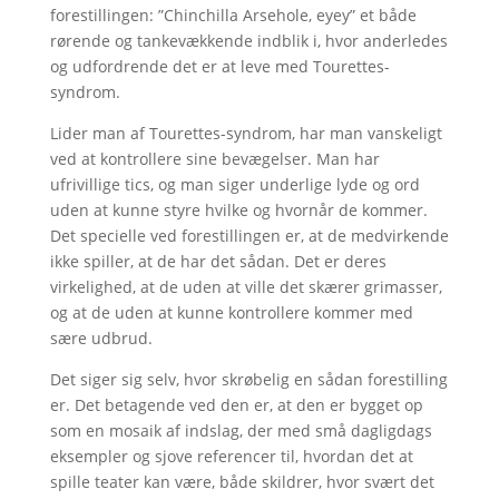
forestillingen: ”Chinchilla Arsehole, eyey” et både
rørende og tankevækkende indblik i, hvor anderledes
og udfordrende det er at leve med Tourettes-
syndrom.
Lider man af Tourettes-syndrom, har man vanskeligt
ved at kontrollere sine bevægelser. Man har
ufrivillige tics, og man siger underlige lyde og ord
uden at kunne styre hvilke og hvornår de kommer.
Det specielle ved forestillingen er, at de medvirkende
ikke spiller, at de har det sådan. Det er deres
virkelighed, at de uden at ville det skærer grimasser,
og at de uden at kunne kontrollere kommer med
sære udbrud.
Det siger sig selv, hvor skrøbelig en sådan forestilling
er. Det betagende ved den er, at den er bygget op
som en mosaik af indslag, der med små dagligdags
eksempler og sjove referencer til, hvordan det at
spille teater kan være, både skildrer, hvor svært det