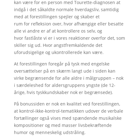
kan være for en person med Tourette-diagnosen at
indgå i det såkaldte normale hverdagsliv, samtidig
med at forestillingen spejler og skaber et
rum for refleksion over, hvor afhængige eller besatte
alle vi andre er af at kontrollere os selv, og
hvor fastlåste vi er i vores reaktioner overfor det, som
skiller sig ud. Hvor angstfremkaldende det
uforudsigelige og ukontrollerede kan være.
At forestillingen foregår på tysk med engelske
oversættelser på en skærm langt ude i siden kan
virke begrænsende for alle aldre i målgruppen – nok
i særdeleshed for aldersgruppens yngste (de 12-
årige, hvis tyskkundskaber nok er begrænsede).
På bonussiden er nok en kvalitet ved forestillingen,
at kontrol-ikke-kontrol-tematikken udover de verbale
fortællinger også vises med spændende musikalske
kompositioner og med masser livsbekræftende
humor og menneskelig udstråling.