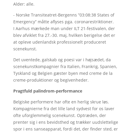
Alder: alle.
- Norske Transiteatret-Bergenns ”03:08:38 States of
Emergency” måtte aflyses pga. coronarestriktioner.
I Aarhus mærkede man under ILT 21-festivalen, der
blev afviklet fra 27.-30. maj, hvilken berigelse det er
at opleve udenlandsk professionelt produceret
scenekunst.
Det uventede, galskab og poesi var i højsædet, da
scenekunstkompagnier fra Italien, Frankrig, Spanien,
Tyskland og Belgien gæster byen med creme de la
creme-produktioner og begivenheder.
Pragtfuld palindrom-performance
Belgiske performere har ofte en herlig skrue løs.
Kompagnierne fra det lille land sydvest for os laver
ofte uforglemmelig scenekunst. Optræden, der
prenter sig i ens bevidsthed og trækker uudslettelige
spor i ens sanseapparat, fordi det, der finder sted, er