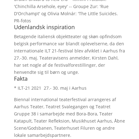
'Chinchilla Arsehole, eyey' -- Groupe Zur: 'Rue
D'Orchampt' og Olivia Molnár: 'The Little Suicides.
PR-fotos
Udenlandsk inspiration
Betagende italiensk objektteater og skøn opfindsom
belgisk performance var blandt oplevelserne, da den
internationale ILT 21-festival blev afviklet i Aarhus fra
27.-30. maj. Teateravisens anmelder, Kirsten Dahl,
har set nogle af de festivalforestillinger, der
henvendte sig til børn og unge.
Fakta
* ILT-21 2021 27.- 30. maj i Aarhus
Biennal international teaterfestival arrangeres af
Aarhus Teater, Teatret Svalegangen og Teatret
Gruppe 38 i samarbejde med Bora-Bora, Teater
Katapult, Teater Refleksion, Musikhuset Aarhus, Åbne
Scene/Godsbanen, Teaterhuset Filuren og andre
lokale samarbejdspartnere.