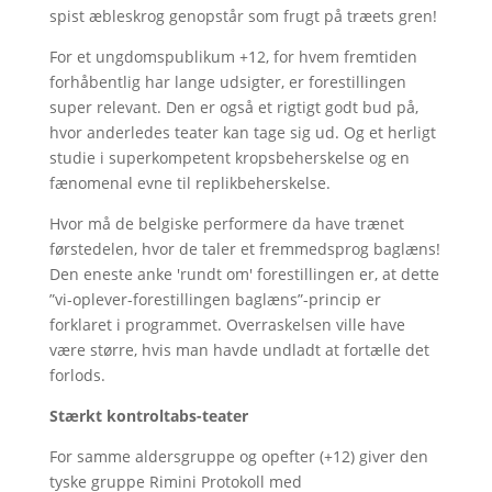
spist æbleskrog genopstår som frugt på træets gren!
For et ungdomspublikum +12, for hvem fremtiden
forhåbentlig har lange udsigter, er forestillingen
super relevant. Den er også et rigtigt godt bud på,
hvor anderledes teater kan tage sig ud. Og et herligt
studie i superkompetent kropsbeherskelse og en
fænomenal evne til replikbeherskelse.
Hvor må de belgiske performere da have trænet
førstedelen, hvor de taler et fremmedsprog baglæns!
Den eneste anke 'rundt om' forestillingen er, at dette
”vi-oplever-forestillingen baglæns”-princip er
forklaret i programmet. Overraskelsen ville have
være større, hvis man havde undladt at fortælle det
forlods.
Stærkt kontroltabs-teater
For samme aldersgruppe og opefter (+12) giver den
tyske gruppe Rimini Protokoll med