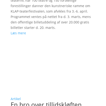
teaterliv, når 100 teatre og 150 forskellige
forestillinger danner den kunstneriske ramme om
KLAP-teaterfestivalen, som afvikles fra 3.-6. april.
Programmet ventes på nettet fra d. 3. marts, mens
den offentlige billetuddeling af over 20.000 gratis
billetter starter d. 20. marts.
Læs mere
Artikel
En bro over tillidskløften