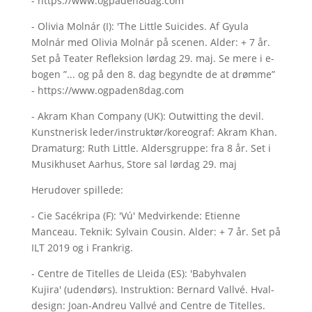
- https://www.ogpaden8dag.com
- Olivia Molnár (I): 'The Little Suicides. Af Gyula
Molnár med Olivia Molnár på scenen. Alder: + 7 år.
Set på Teater Refleksion lørdag 29. maj. Se mere i e-
bogen ”... og på den 8. dag begyndte de at drømme”
- https://www.ogpaden8dag.com
- Akram Khan Company (UK): Outwitting the devil.
Kunstnerisk leder/instruktør/koreograf: Akram Khan.
Dramaturg: Ruth Little. Aldersgruppe: fra 8 år. Set i
Musikhuset Aarhus, Store sal lørdag 29. maj
Herudover spillede:
- Cie Sacékripa (F): 'Vú' Medvirkende: Etienne
Manceau. Teknik: Sylvain Cousin. Alder: + 7 år. Set på
ILT 2019 og i Frankrig.
- Centre de Titelles de Lleida (ES): 'Babyhvalen
Kujira' (udendørs). Instruktion: Bernard Vallvé. Hval-
design: Joan-Andreu Vallvé and Centre de Titelles.