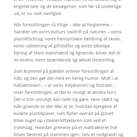
engelsk tale, og de bevægelser, som før så underlige
ud, er nu som vanligvis.
Når forestillingen så tillige – ikke at forglemme –
handler om vores kulturs rovdrift på naturen – vores
plastikforbrug, vores hensynsløse fældning af skove,
vores udledning af giftstoffer og vores tåbelige
fejring af store statsmænd og lignende, bliver det til
en endnu mere spændende og aktuel forestilling.
Som krymmel på glæden emmer forestillingen af
håb, og den gør det med en herlig humor. Midt i al
håbløsheden – i al vores miljøsvineri og fortræd –
viser forestillingen, at det er muligt at ændre kurs.
Det vi tror umuligt, kan lade sig gøre. Hvor skønt og
håb-givende er det ikke at se, hvordan bjergene af
kulørte plastikposer, som flyder overalt på gulvet,
blive suget op i (teaterloft)æteren som ved et
trylleslag. Hvordan grenene på et maltrakteret træ
bliver fæstnet på stammen igen. Selv et nedgravet og