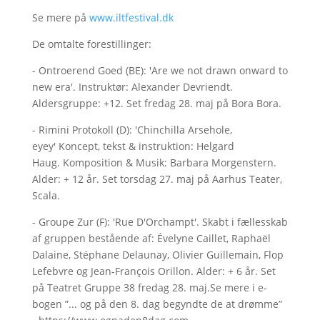
Se mere på
www.iltfestival.dk
De omtalte forestillinger:
- Ontroerend Goed (BE): 'Are we not drawn onward to
new era'. Instruktør: Alexander Devriendt.
Aldersgruppe: +12. Set fredag 28. maj på Bora Bora.
- Rimini Protokoll (D): 'Chinchilla Arsehole,
eyey' Koncept, tekst & instruktion: Helgard
Haug. Komposition & Musik: Barbara Morgenstern.
Alder: + 12 år. Set torsdag 27. maj på Aarhus Teater,
Scala.
- Groupe Zur (F): 'Rue D'Orchampt'. Skabt i fællesskab
af gruppen bestående af: Évelyne Caillet, Raphaël
Dalaine, Stéphane Delaunay, Olivier Guillemain, Flop
Lefebvre og Jean-François Orillon. Alder: + 6 år. Set
på Teatret Gruppe 38 fredag 28. maj.Se mere i e-
bogen ”... og på den 8. dag begyndte de at drømme”