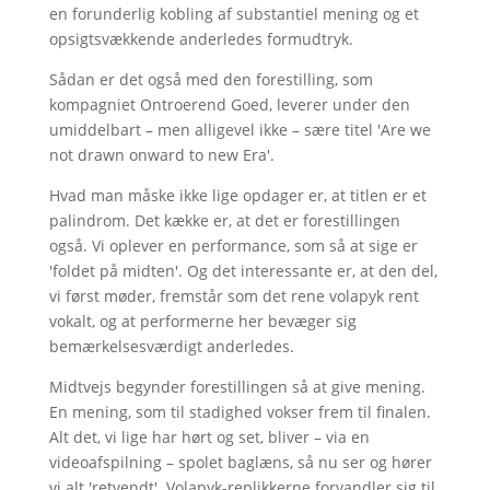
en forunderlig kobling af substantiel mening og et
opsigtsvækkende anderledes formudtryk.
Sådan er det også med den forestilling, som
kompagniet Ontroerend Goed, leverer under den
umiddelbart – men alligevel ikke – sære titel 'Are we
not drawn onward to new Era'.
Hvad man måske ikke lige opdager er, at titlen er et
palindrom. Det kække er, at det er forestillingen
også. Vi oplever en performance, som så at sige er
'foldet på midten'. Og det interessante er, at den del,
vi først møder, fremstår som det rene volapyk rent
vokalt, og at performerne her bevæger sig
bemærkelsesværdigt anderledes.
Midtvejs begynder forestillingen så at give mening.
En mening, som til stadighed vokser frem til finalen.
Alt det, vi lige har hørt og set, bliver – via en
videoafspilning – spolet baglæns, så nu ser og hører
vi alt 'retvendt'. Volapyk-replikkerne forvandler sig til