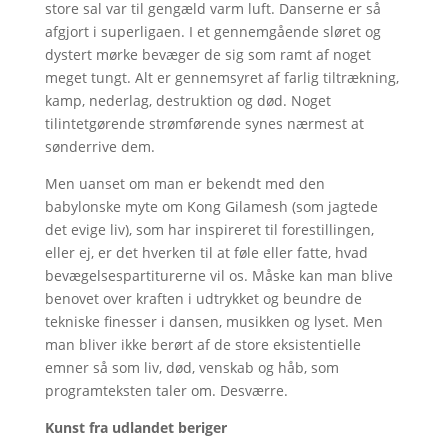
store sal var til gengæld varm luft. Danserne er så
afgjort i superligaen. I et gennemgående sløret og
dystert mørke bevæger de sig som ramt af noget
meget tungt. Alt er gennemsyret af farlig tiltrækning,
kamp, nederlag, destruktion og død. Noget
tilintetgørende strømførende synes nærmest at
sønderrive dem.
Men uanset om man er bekendt med den
babylonske myte om Kong Gilamesh (som jagtede
det evige liv), som har inspireret til forestillingen,
eller ej, er det hverken til at føle eller fatte, hvad
bevægelsespartiturerne vil os. Måske kan man blive
benovet over kraften i udtrykket og beundre de
tekniske finesser i dansen, musikken og lyset. Men
man bliver ikke berørt af de store eksistentielle
emner så som liv, død, venskab og håb, som
programteksten taler om. Desværre.
Kunst fra udlandet beriger