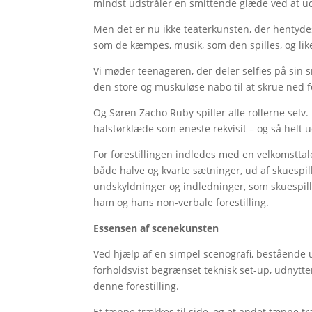
mindst udstråler en smittende glæde ved at ud
Men det er nu ikke teaterkunsten, der hentydes 
som de kæmpes, musik, som den spilles, og lik
Vi møder teenageren, der deler selfies på sin
den store og muskuløse nabo til at skrue ned 
Og Søren Zacho Ruby spiller alle rollerne selv
halstørklæde som eneste rekvisit – og så helt 
For forestillingen indledes med en velkomsttal
både halve og kvarte sætninger, ud af skuespil
undskyldninger og indledninger, som skuespill
ham og hans non-verbale forestilling.
Essensen af scenekunsten
Ved hjælp af en simpel scenografi, bestående u
forholdsvist begrænset teknisk set-up, udnytter
denne forestilling.
Et tæppe trækkes til side, og et andet tæppe tr