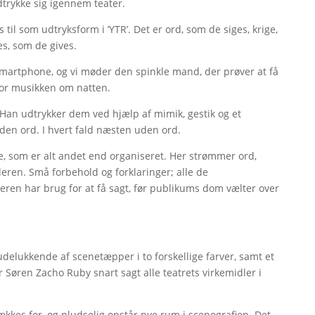
trykke sig igennem teater.
til som udtryksform i ’YTR’. Det er ord, som de siges, krige,
es, som de gives.
 smartphone, og vi møder den spinkle mand, der prøver at få
for musikken om natten.
. Han udtrykker dem ved hjælp af mimik, gestik og et
uden ord. I hvert fald næsten uden ord.
e, som er alt andet end organiseret. Her strømmer ord,
leren. Små forbehold og forklaringer; alle de
eren har brug for at få sagt, før publikums dom vælter over
delukkende af scenetæpper i to forskellige farver, samt et
 Søren Zacho Ruby snart sagt alle teatrets virkemidler i
ækkes for, og pludselig opstår nye rum i scenografien. Det