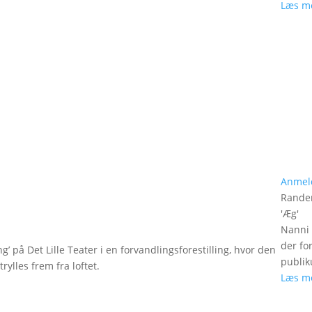
Læs m
Anmel
Rander
'
Æg
'
Nanni 
der fo
g’ på Det Lille Teater i en forvandlingsforestilling, hvor den
publik
rylles frem fra loftet.
Læs m