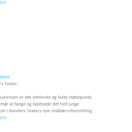
ere
delse
s Teater
:
Lorenzen er det smilende og faste støttepunkt,
rmår at fange og fastholde det helt unge
um i Randers Teaters nye småbørnsforestilling
ere