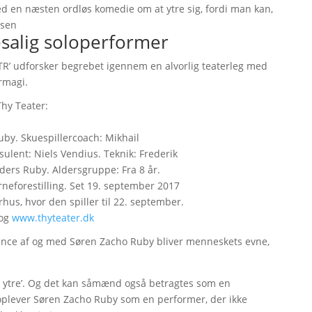
 en næsten ordløs komedie om at ytre sig, fordi man kan,
nsen
esalig soloperformer
YTR’ udforsker begrebet igennem en alvorlig teaterleg med
rmagi.
hy Teater:
by. Skuespillercoach: Mikhail
ulent: Niels Vendius. Teknik: Frederik
ers Ruby. Aldersgruppe: Fra 8 år.
rneforestilling. Set 19. september 2017
hus, hvor den spiller til 22. september.
og
www.thyteater.dk
rmance af og med Søren Zacho Ruby bliver menneskets evne,
 ’at ytre’. Og det kan såmænd også betragtes som en
i oplever Søren Zacho Ruby som en performer, der ikke