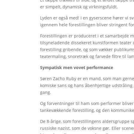
er simpelt, dynamisk og virkningsfuldt.
Lyden er også med! I en gyserscene hører vi sv
igennem hele forestillingen bliver stringent fo
Forestillingen er produceret i et samarbejde
tilsyneladende dissekeret kunstformen teater 
forestilling gribende, og som vækker publikums
teatermaling, snoretræk og farvede filtre til l
Sympatisk men vovet performance
Søren Zacho Ruby er en mand, som man gerne vi
komiske sans og hans åbenhjertige udstråling g
gang.
Og forventninger til ham som performer bliver
tankevækkende forestilling, og den kommunikerer
De 8-årige, som forestillingens aldersgruppe
russiske nazist, som de voksne gør. Eller scen