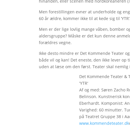
hinanden, eller scenen med nordkoreaneren (?)
Men forestillingen evner at underholde og enga
60 år ældre, kommer ikke til at kede sig til ’YTR’
Men er der lige lovlig mange våben, bomber og 
aldersgruppe? Måske er det kun denne anmeld
forældres vegne.
Ikke desto mindre er Det Kommende Teater og
både vil og kan! Det eneste, den ikke lever op 
uden at læse om den først. Teater skal nemlig ik
Det Kommende Teater & T
'YTR'
Af og med: Søren Zacho Ru
Belinson. Kunstnerisk kons
Eberhardt. Komponist: And
Varighed: 60 minutter. Tu
på Teatret Gruppe 38 i Aar
www.kommendeteater.dk