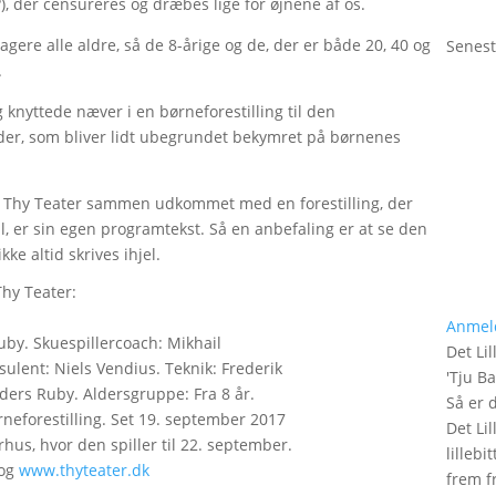
, der censureres og dræbes lige for øjnene af os.
gere alle aldre, så de 8-årige og de, der er både 20, 40 og
Senest
.
knyttede næver i en børneforestilling til den
er, som bliver lidt ubegrundet bekymret på børnenes
 Thy Teater sammen udkommet med en forestilling, der
til, er sin egen programtekst. Så en anbefaling er at se den
ke altid skrives ihjel.
hy Teater:
Anmel
by. Skuespillercoach: Mikhail
Det Lil
ulent: Niels Vendius. Teknik: Frederik
'
Tju B
ers Ruby. Aldersgruppe: Fra 8 år.
Så er 
rneforestilling. Set 19. september 2017
Det Lil
hus, hvor den spiller til 22. september.
lilleb
og
www.thyteater.dk
frem fr