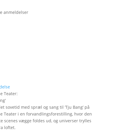
e anmeldelser
delse
le Teater
:
ang
'
det sovetid med spræl og sang til ’Tju Bang’ på
le Teater i en forvandlingsforestilling, hvor den
itte scenes vægge foldes ud, og universer trylles
a loftet.