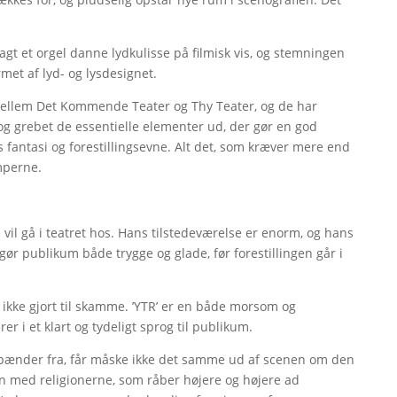
agt et orgel danne lydkulisse på filmisk vis, og stemningen
rmet af lyd- og lysdesignet.
 mellem Det Kommende Teater og Thy Teater, og de har
og grebet de essentielle elementer ud, der gør en god
 fantasi og forestillingsevne. Alt det, som kræver mere end
amperne.
l gå i teatret hos. Hans tilstedeværelse er enorm, og hans
ør publikum både trygge og glade, før forestillingen går i
 ikke gjort til skamme. ’YTR’ er en både morsom og
 i et klart og tydeligt sprog til publikum.
 spænder fra, får måske ikke det samme ud af scenen om den
en med religionerne, som råber højere og højere ad