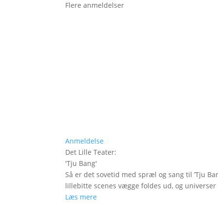
Flere anmeldelser
Anmeldelse
Det Lille Teater
:
'
Tju Bang
'
Så er det sovetid med spræl og sang til ’Tju Ban
lillebitte scenes vægge foldes ud, og universer t
Læs mere