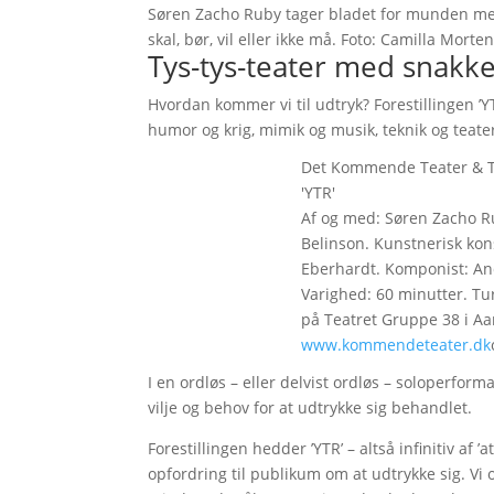
Søren Zacho Ruby tager bladet for munden med
skal, bør, vil eller ikke må. Foto: Camilla Morte
Tys-tys-teater med snakk
Hvordan kommer vi til udtryk? Forestillingen ’
humor og krig, mimik og musik, teknik og teate
Det Kommende Teater & T
'YTR'
Af og med: Søren Zacho Ru
Belinson. Kunstnerisk kons
Eberhardt. Komponist: And
Varighed: 60 minutter. Tu
på Teatret Gruppe 38 i Aar
www.kommendeteater.dk
I en ordløs – eller delvist ordløs – soloperfo
vilje og behov for at udtrykke sig behandlet.
Forestillingen hedder ’YTR’ – altså infinitiv af
opfordring til publikum om at udtrykke sig. V