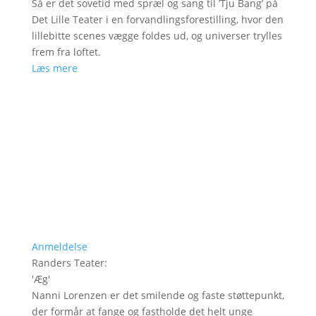
Så er det sovetid med spræl og sang til ’Tju Bang’ på
Det Lille Teater i en forvandlingsforestilling, hvor den
lillebitte scenes vægge foldes ud, og universer trylles
frem fra loftet.
Læs mere
Anmeldelse
Randers Teater
:
'
Æg
'
Nanni Lorenzen er det smilende og faste støttepunkt,
der formår at fange og fastholde det helt unge