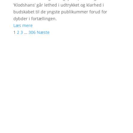
’Klodshans’ går lethed i udtrykket og klarhed i
budskabet til de yngste publikummer forud for
dybder i fortællingen.
Læs mere
1
2
3
…
306
Næste