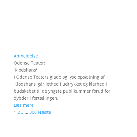
Anmeldelse
Odense Teater
:
'
Klodshans
'
I Odense Teaters glade og lyse opsætning af
’Klodshans’ går lethed i udtrykket og klarhed i
budskabet til de yngste publikummer forud for
dybder i fortællingen.
Læs mere
1
2
3
…
306
Næste