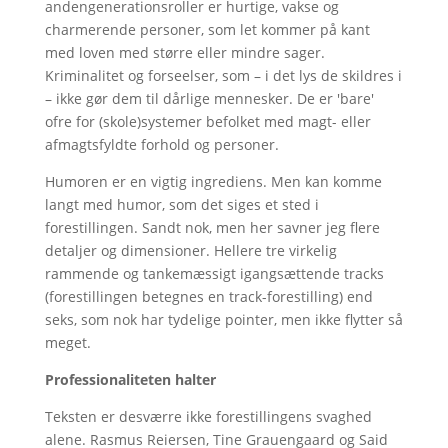
andengenerationsroller er hurtige, vakse og
charmerende personer, som let kommer på kant
med loven med større eller mindre sager.
Kriminalitet og forseelser, som – i det lys de skildres i
– ikke gør dem til dårlige mennesker. De er 'bare'
ofre for (skole)systemer befolket med magt- eller
afmagtsfyldte forhold og personer.
Humoren er en vigtig ingrediens. Men kan komme
langt med humor, som det siges et sted i
forestillingen. Sandt nok, men her savner jeg flere
detaljer og dimensioner. Hellere tre virkelig
rammende og tankemæssigt igangsættende tracks
(forestillingen betegnes en track-forestilling) end
seks, som nok har tydelige pointer, men ikke flytter så
meget.
Professionaliteten halter
Teksten er desværre ikke forestillingens svaghed
alene. Rasmus Reiersen, Tine Grauengaard og Said