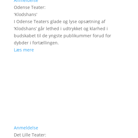
Anmeldelse
Odense Teater
:
'
Klodshans
'
I Odense Teaters glade og lyse opsætning af
’Klodshans’ går lethed i udtrykket og klarhed i
budskabet til de yngste publikummer forud for
dybder i fortællingen.
Læs mere
Anmeldelse
Det Lille Teater
: