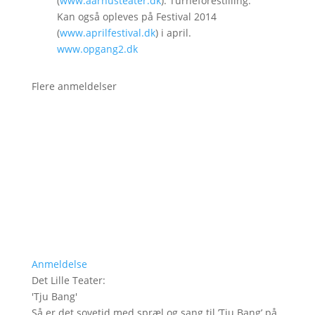
(
www.aarhusteater.dk
). Turneforestilling.
Kan også opleves på Festival 2014
(
www.aprilfestival.dk
) i april.
www.opgang2.dk
Flere anmeldelser
Anmeldelse
Det Lille Teater
:
'
Tju Bang
'
Så er det sovetid med spræl og sang til ’Tju Bang’ på