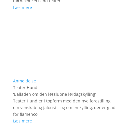
børnekoncert end teater.
Læs mere
Anmeldelse
Teater Hund
:
'
Balladen om den løsslupne lørdagskylling
'
Teater Hund er i topform med den nye forestilling
om venskab og jalousi – og om en kylling, der er glad
for flamenco.
Læs mere