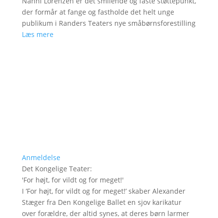
Nanni Lorenzen er det smilende og faste støttepunkt,
der formår at fange og fastholde det helt unge
publikum i Randers Teaters nye småbørnsforestilling
Læs mere
Anmeldelse
Det Kongelige Teater
:
'
For højt, for vildt og for meget!
'
I ’For højt, for vildt og for meget!’ skaber Alexander
Stæger fra Den Kongelige Ballet en sjov karikatur
over forældre, der altid synes, at deres børn larmer