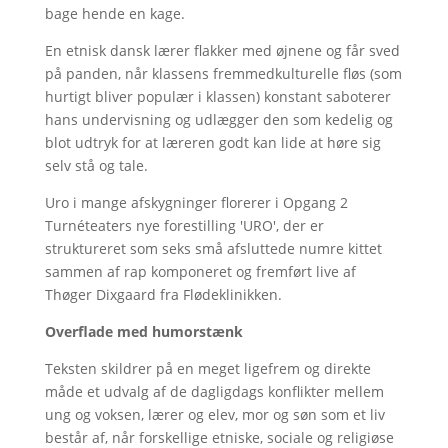
bage hende en kage.
En etnisk dansk lærer flakker med øjnene og får sved
på panden, når klassens fremmedkulturelle fløs (som
hurtigt bliver populær i klassen) konstant saboterer
hans undervisning og udlægger den som kedelig og
blot udtryk for at læreren godt kan lide at høre sig
selv stå og tale.
Uro i mange afskygninger florerer i Opgang 2
Turnéteaters nye forestilling 'URO', der er
struktureret som seks små afsluttede numre kittet
sammen af rap komponeret og fremført live af
Thøger Dixgaard fra Flødeklinikken.
Overflade med humorstænk
Teksten skildrer på en meget ligefrem og direkte
måde et udvalg af de dagligdags konflikter mellem
ung og voksen, lærer og elev, mor og søn som et liv
består af, når forskellige etniske, sociale og religiøse