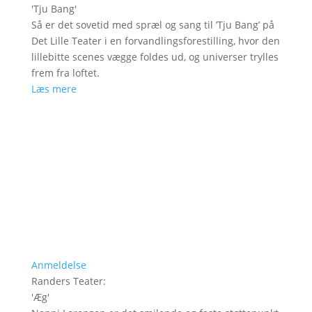
'
Tju Bang
'
Så er det sovetid med spræl og sang til ’Tju Bang’ på
Det Lille Teater i en forvandlingsforestilling, hvor den
lillebitte scenes vægge foldes ud, og universer trylles
frem fra loftet.
Læs mere
Anmeldelse
Randers Teater
:
'
Æg
'