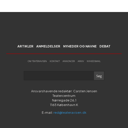
ARTIKLER
ANMELDELSER
NYHEDER OG NAVNE
DEBAT
OM TEATERAVISEN
KONTAKT
ANNONCER
ARKIV
NYHEDSMAIL
Ansvarshavende redaktør: Carsten Jensen
Teatercentrum
Nørregade 26,1
1165 København K
E-mail:
red@teateravisen.dk