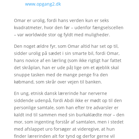
www.opgang2.dk
Omar er urolig, fordi hans verden kun er seks
kvadratmeter, hvor den før – udenfor fængselscellen
– var worldwide stor og fyldt med muligheder.
Den noget ældre fyr, som Omar altid har set op til,
sidder urolig på sædet i sin smarte bil, fordi Omar,
hans novice af en lærling (som ikke rigtigt har fattet
det skråplan, han er ude på) lige om et øjeblik skal
snuppe tasken med de mange penge fra den
købmand, som skrår over vejen til banken.
En ung, etnisk dansk lærerinde har nerverne
siddende udenpå, fordi Abdi ikke er mødt op til den
personlige samtale, som han efter tre advarsler er
kaldt ind til sammen med sin burkaklædte mor – den
mor, som ingenting forstår af samtalen, men i stedet
med afslappet uro forsøger at videregive, at hun
finder lærerinden alt for tynd og derfor gerne vil