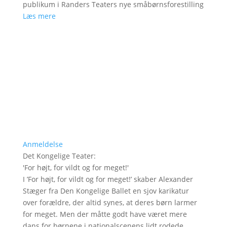
publikum i Randers Teaters nye småbørnsforestilling
Læs mere
Anmeldelse
Det Kongelige Teater
:
'
For højt, for vildt og for meget!
'
I ’For højt, for vildt og for meget!’ skaber Alexander
Stæger fra Den Kongelige Ballet en sjov karikatur
over forældre, der altid synes, at deres børn larmer
for meget. Men der måtte godt have været mere
dans for børnene i nationalscenens lidt rodede