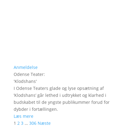
Anmeldelse
Odense Teater
:
'
Klodshans
'
I Odense Teaters glade og lyse opsætning af
’Klodshans’ går lethed i udtrykket og klarhed i
budskabet til de yngste publikummer forud for
dybder i fortællingen.
Læs mere
1
2
3
…
306
Næste