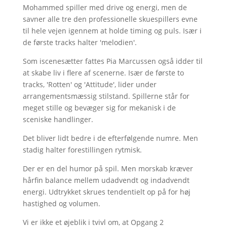
Mohammed spiller med drive og energi, men de
savner alle tre den professionelle skuespillers evne
til hele vejen igennem at holde timing og puls. Især i
de første tracks halter 'melodien'.
Som iscenesætter fattes Pia Marcussen også idder til
at skabe liv i flere af scenerne. Især de første to
tracks, 'Rotten' og 'Attitude', lider under
arrangementsmæssig stilstand. Spillerne står for
meget stille og bevæger sig for mekanisk i de
sceniske handlinger.
Det bliver lidt bedre i de efterfølgende numre. Men
stadig halter forestillingen rytmisk.
Der er en del humor på spil. Men morskab kræver
hårfin balance mellem udadvendt og indadvendt
energi. Udtrykket skrues tendentielt op på for høj
hastighed og volumen.
Vi er ikke et øjeblik i tvivl om, at Opgang 2