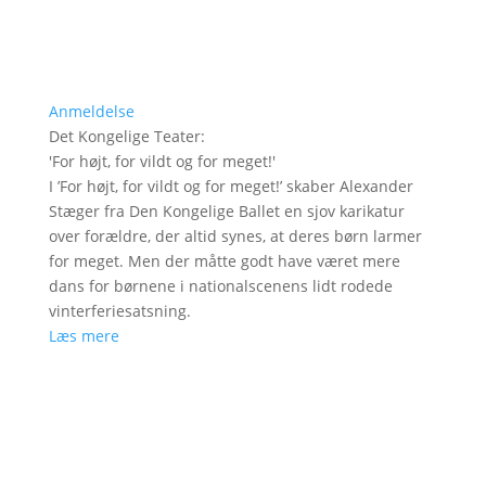
Anmeldelse
Det Kongelige Teater
:
'
For højt, for vildt og for meget!
'
I ’For højt, for vildt og for meget!’ skaber Alexander
Stæger fra Den Kongelige Ballet en sjov karikatur
over forældre, der altid synes, at deres børn larmer
for meget. Men der måtte godt have været mere
dans for børnene i nationalscenens lidt rodede
vinterferiesatsning.
Læs mere