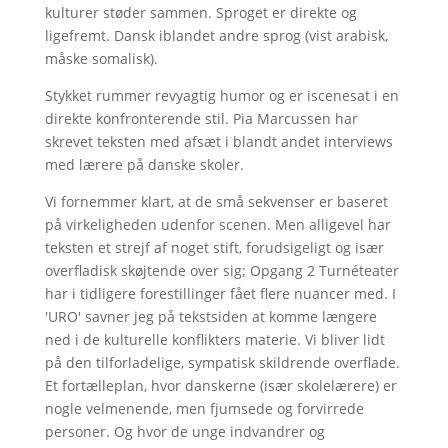
kulturer støder sammen. Sproget er direkte og
ligefremt. Dansk iblandet andre sprog (vist arabisk,
måske somalisk).
Stykket rummer revyagtig humor og er iscenesat i en
direkte konfronterende stil. Pia Marcussen har
skrevet teksten med afsæt i blandt andet interviews
med lærere på danske skoler.
Vi fornemmer klart, at de små sekvenser er baseret
på virkeligheden udenfor scenen. Men alligevel har
teksten et strejf af noget stift, forudsigeligt og især
overfladisk skøjtende over sig; Opgang 2 Turnéteater
har i tidligere forestillinger fået flere nuancer med. I
'URO' savner jeg på tekstsiden at komme længere
ned i de kulturelle konflikters materie. Vi bliver lidt
på den tilforladelige, sympatisk skildrende overflade.
Et fortælleplan, hvor danskerne (især skolelærere) er
nogle velmenende, men fjumsede og forvirrede
personer. Og hvor de unge indvandrer og