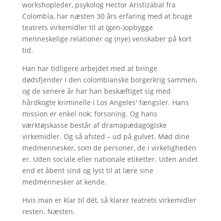
workshopleder, psykolog Hector Aristizábal fra
Colombia, har næsten 30 års erfaring med at bruge
teatrets virkemidler til at (gen-)opbygge
menneskelige relationer og (nye) venskaber på kort
tid.
Han har tidligere arbejdet med at bringe
dødsfjender i den colombianske borgerkrig sammen,
og de senere år har han beskæftiget sig med
hårdkogte kriminelle i Los Angeles' fængsler. Hans
mission er enkel nok: forsoning. Og hans
værktøjskasse består af dramapædagogiske
virkemidler. Og så afsted – ud på gulvet. Mød dine
medmennesker, som de personer, de i virkeligheden
er. Uden sociale eller nationale etiketter. Uden andet
end et åbent sind og lyst til at lære sine
medmennesker at kende.
Hvis man er klar til dét, så klarer teatrets virkemidler
resten. Næsten.