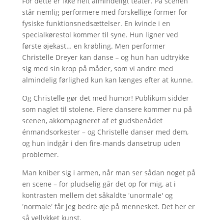
For dette er ikke helt almindeligt teater. På scenen
står nemlig performere med forskellige former for
fysiske funktionsnedsættelser. En kvinde i en
specialkørestol kommer til syne. Hun ligner ved
første øjekast… en krøbling. Men performer
Christelle Dreyer kan danse – og hun han udtrykke
sig med sin krop på måder, som vi andre med
almindelig førlighed kun kan længes efter at kunne.
Og Christelle gør det med humor! Publikum sidder
som naglet til stolene. Flere dansere kommer nu på
scenen, akkompagneret af et gudsbenådet
énmandsorkester – og Christelle danser med dem,
og hun indgår i den fire-mands dansetrup uden
problemer.
Man kniber sig i armen, når man ser sådan noget på
en scene – for pludselig går det op for mig, at i
kontrasten mellem det såkaldte 'unormale' og
'normale' får jeg bedre øje på mennesket. Det her er
så vellykket kunst.