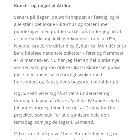
Kunst – og noget af Afrika
Senere på dagen, da workshoppen er færdig, og vi
alle står i det lokale kulturhus og spiser lune
pandekager med puddersukker på, finder jeg ud af,
at mine workshop-kolleger kommer fra bl.a. USA,
Nigeria, Israel, Nordirland og Sydafrika. Men dét er jo
bare håbløse nationale etiketter – først og fremmest
er vi mennesker. Nu har jeg fået en hel bunke nye
venner, som jeg kan drikke lokal friskpresset guava-
juice med, mens solen hurtigt synker mod
horisonten, og Kapstadens begsorte nat falder på.
Og jo, Faith viser sig så at være underviser og
dramapædagog på
University of the Witwatersrand
i
Johannesburg og tilmed en del af Drama for Life-
projektet, som står for at organisere hele den
temadag, som jeg deltager i. Såmænd.
Vi har været 'på gulvet' hele eftermiddagen, og nu