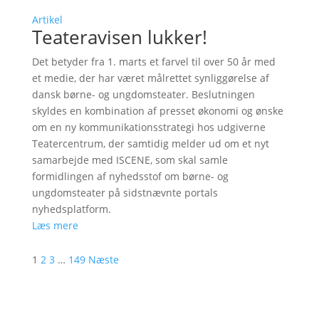
Artikel
Teateravisen lukker!
Det betyder fra 1. marts et farvel til over 50 år med
et medie, der har været målrettet synliggørelse af
dansk børne- og ungdomsteater. Beslutningen
skyldes en kombination af presset økonomi og ønske
om en ny kommunikationsstrategi hos udgiverne
Teatercentrum, der samtidig melder ud om et nyt
samarbejde med ISCENE, som skal samle
formidlingen af nyhedsstof om børne- og
ungdomsteater på sidstnævnte portals
nyhedsplatform.
Læs mere
1
2
3
…
149
Næste