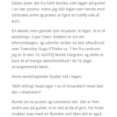
Sådan lyder det fra Faith Busika, som ligger på gulvet
i en sær positur, mens jeg står bøjet over hende med
udstrakte arme og prøver at ligne et rutefly ude af
kurs.
En akavet, men ganske sjov situation. Vi leger. Vi er til
workshop i Cape Town. Klokken er tre om
eftermiddagen, og udenfor stråler en klar efterårssol
over Township Guga S'Thebe ca. 7 km fra centrum.
Jeg er til den 19. ASSITEJ World Congress, og dette er
bare ét af mange aktivitetstilbud i de 16 dage,
arrangementet kører.
Vores workshopleder bryder ind i legen:
'Skift stilling! Hvad siger I nu til hinanden? Hvad sker
der i relationen?'
Rundt om os pustes og rumsteres der. Der er fem
andre par på gulvet. Vi er ved at dø af grin. For hvad
snakker man med en flymotor om? Men det er også