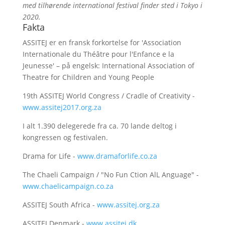
med tilhørende international festival finder sted i Tokyo i
2020.
Fakta
ASSITEJ er en fransk forkortelse for 'Association
Internationale du Théâtre pour l'Enfance e la
Jeunesse' – på engelsk: International Association of
Theatre for Children and Young People
19th ASSITEJ World Congress / Cradle of Creativity -
www.assitej2017.org.za
I alt 1.390 delegerede fra ca. 70 lande deltog i
kongressen og festivalen.
Drama for Life -
www.dramaforlife.co.za
The Chaeli Campaign / "No Fun Ction AlL Anguage" -
www.chaelicampaign.co.za
ASSITEJ South Africa -
www.assitej.org.za
ASSITEJ Denmark -
www.assitej.dk