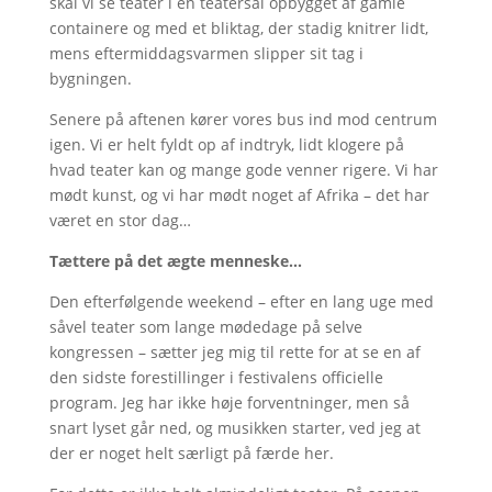
skal vi se teater i en teatersal opbygget af gamle
containere og med et bliktag, der stadig knitrer lidt,
mens eftermiddagsvarmen slipper sit tag i
bygningen.
Senere på aftenen kører vores bus ind mod centrum
igen. Vi er helt fyldt op af indtryk, lidt klogere på
hvad teater kan og mange gode venner rigere. Vi har
mødt kunst, og vi har mødt noget af Afrika – det har
været en stor dag…
Tættere på det ægte menneske…
Den efterfølgende weekend – efter en lang uge med
såvel teater som lange mødedage på selve
kongressen – sætter jeg mig til rette for at se en af
den sidste forestillinger i festivalens officielle
program. Jeg har ikke høje forventninger, men så
snart lyset går ned, og musikken starter, ved jeg at
der er noget helt særligt på færde her.