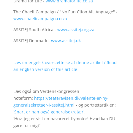
Drama for Life -
www.dramaforlife.co.za
The Chaeli Campaign / "No Fun Ction AlL Anguage" -
www.chaelicampaign.co.za
ASSITEJ South Africa -
www.assitej.org.za
ASSITEJ Denmark -
www.assitej.dk
Læs en engelsk oversættelse af denne artikel / Read
an English version of this article
Læs også om Verdenskongressen i
noteform:
https://teateravisen.dk/valente-er-ny-
generalsekretaer-i-assitej.html
- og portrætartiklen:
'Snart er han også generalsekretær'
.
'Hov, jeg er vist en havareret flymotor! Hvad kan DU
gøre for mig?'