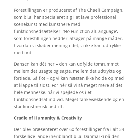
Forestillingen er produceret af The Chaeli Campaign,
som bl.a. har specialeret sig i at lave professionel
scenekunst med kunstnere med
funktionsnedsættelser. 'No Fun ction alL anguage',
som forestillingen hedder, afsøger på mange måder,
hvordan vi skaber mening i det, vi ikke kan udtrykke
med ord.
Dansen kan dét her – den kan udfylde tomrummet
mellem det usagte og sagte, mellem det udtrykte og
fortiede. Så flot – og vi kan næsten ikke holde op med
at klappe til sidst. For hér så vi så meget mere af det
hele menneske, når vi spejlede os i et
funktionsnedsat individ. Meget tankevækkende og en
stor kunstnerisk bedrift.
Cradle of Humanity & Creativity
Der blev præsenteret over 60 forestillinger fra i alt 34
forskellige lande (heriblandt bl.a. Danmark) på den