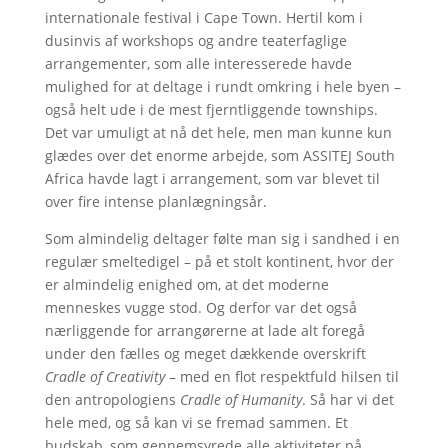
internationale festival i Cape Town. Hertil kom i
dusinvis af workshops og andre teaterfaglige
arrangementer, som alle interesserede havde
mulighed for at deltage i rundt omkring i hele byen –
også helt ude i de mest fjerntliggende townships.
Det var umuligt at nå det hele, men man kunne kun
glædes over det enorme arbejde, som ASSITEJ South
Africa havde lagt i arrangement, som var blevet til
over fire intense planlægningsår.
Som almindelig deltager følte man sig i sandhed i en
regulær smeltedigel – på et stolt kontinent, hvor der
er almindelig enighed om, at det moderne
menneskes vugge stod. Og derfor var det også
nærliggende for arrangørerne at lade alt foregå
under den fælles og meget dækkende overskrift
Cradle of Creativity
– med en flot respektfuld hilsen til
den antropologiens
Cradle of Humanity
. Så har vi det
hele med, og så kan vi se fremad sammen. Et
budskab, som gennemsyrede alle aktiviteter på