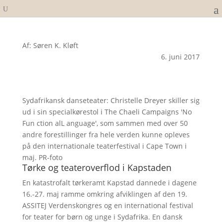
Af: Søren K. Kløft
6. juni 2017
Sydafrikansk danseteater: Christelle Dreyer skiller sig
ud i sin specialkørestol i The Chaeli Campaigns 'No
Fun ction alL anguage', som sammen med over 50
andre forestillinger fra hele verden kunne opleves
på den internationale teaterfestival i Cape Town i
maj. PR-foto
Tørke og teateroverflod i Kapstaden
En katastrofalt tørkeramt Kapstad dannede i dagene
16.-27. maj ramme omkring afviklingen af den 19.
ASSITEJ Verdenskongres og en international festival
for teater for børn og unge i Sydafrika. En dansk