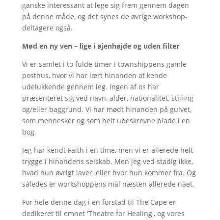
ganske interessant at lege sig frem gennem dagen
på denne måde, og det synes de øvrige workshop-
deltagere også.
Mød en ny ven – lige i øjenhøjde og uden filter
Vi er samlet i to fulde timer i townshippens gamle
posthus, hvor vi har lært hinanden at kende
udelukkende gennem leg. Ingen af os har
præsenteret sig ved navn, alder, nationalitet, stilling
og/eller baggrund. Vi har mødt hinanden på gulvet,
som mennesker og som helt ubeskrevne blade i en
bog.
Jeg har kendt Faith i en time, men vi er allerede helt
trygge i hinandens selskab. Men jeg ved stadig ikke,
hvad hun øvrigt laver, eller hvor hun kommer fra. Og
således er workshoppens mål næsten allerede nået.
For hele denne dag i en forstad til The Cape er
dedikeret til emnet 'Theatre for Healing', og vores