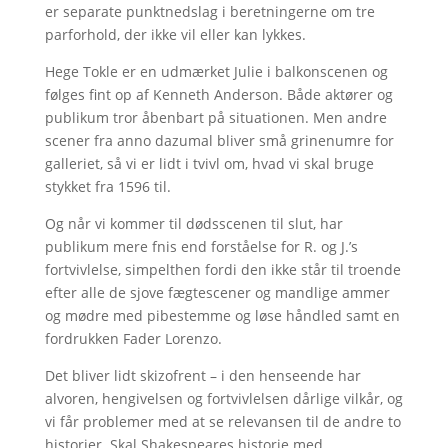
er separate punktnedslag i beretningerne om tre
parforhold, der ikke vil eller kan lykkes.
Hege Tokle er en udmærket Julie i balkonscenen og
følges fint op af Kenneth Anderson. Både aktører og
publikum tror åbenbart på situationen. Men andre
scener fra anno dazumal bliver små grinenumre for
galleriet, så vi er lidt i tvivl om, hvad vi skal bruge
stykket fra 1596 til.
Og når vi kommer til dødsscenen til slut, har
publikum mere fnis end forståelse for R. og J.’s
fortvivlelse, simpelthen fordi den ikke står til troende
efter alle de sjove fægtescener og mandlige ammer
og mødre med pibestemme og løse håndled samt en
fordrukken Fader Lorenzo.
Det bliver lidt skizofrent – i den henseende har
alvoren, hengivelsen og fortvivlelsen dårlige vilkår, og
vi får problemer med at se relevansen til de andre to
historier. Skal Shakespeares historie med