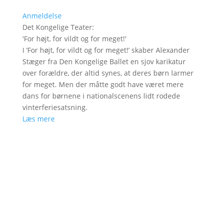
Anmeldelse
Det Kongelige Teater
:
'
For højt, for vildt og for meget!
'
I ’For højt, for vildt og for meget!’ skaber Alexander
Stæger fra Den Kongelige Ballet en sjov karikatur
over forældre, der altid synes, at deres børn larmer
for meget. Men der måtte godt have været mere
dans for børnene i nationalscenens lidt rodede
vinterferiesatsning.
Læs mere