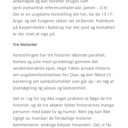
ankelhøjde og kan herefter bruges som
(anti-)romantisk referencemateriale. Jamen – O.K!
Det er en ungdoms-forestilling det her, for de 13-17-
årige, og det fungerer sådan set strålende. Publikum
på Kasperskolen i Ballerup har det sjovt og kontakten
er der intet at sige på.
Tre historier
Forestillingen har tre historier løbende parallelt:
Romeo og Julie med spredehagl gennem det
verdensberømte epos, Hege Tokles private historie
om ungdomsforelskelsen Per Olav, og den fiktive (?)
beretning om samboforholdet som går op i en røg af
planlægning og jalousi og kedsomhed.
Det er i og for sig ikke noget problem at følge de tre
historier, og de tre aktører fylder historiernes mange
personer med både liv og humor. Men jeg kan ikke
rigtigt se, hvordan de forskellige historier
kommenterer, endsige belyser hinanden. Det, vi får,