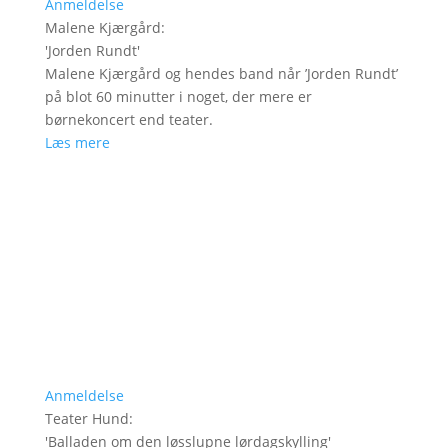
Anmeldelse
Malene Kjærgård
:
'
Jorden Rundt
'
Malene Kjærgård og hendes band når ’Jorden Rundt’
på blot 60 minutter i noget, der mere er
børnekoncert end teater.
Læs mere
Anmeldelse
Teater Hund
:
'
Balladen om den løsslupne lørdagskylling
'