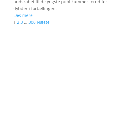
budskabet til de yngste publikummer forud for
dybder i fortællingen.
Læs mere
1
2
3
…
306
Næste