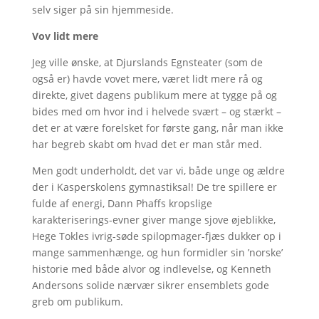
selv siger på sin hjemmeside.
Vov lidt mere
Jeg ville ønske, at Djurslands Egnsteater (som de
også er) havde vovet mere, været lidt mere rå og
direkte, givet dagens publikum mere at tygge på og
bides med om hvor ind i helvede svært – og stærkt –
det er at være forelsket for første gang, når man ikke
har begreb skabt om hvad det er man står med.
Men godt underholdt, det var vi, både unge og ældre
der i Kasperskolens gymnastiksal! De tre spillere er
fulde af energi, Dann Phaffs kropslige
karakteriserings-evner giver mange sjove øjeblikke,
Hege Tokles ivrig-søde spilopmager-fjæs dukker op i
mange sammenhænge, og hun formidler sin ’norske’
historie med både alvor og indlevelse, og Kenneth
Andersons solide nærvær sikrer ensemblets gode
greb om publikum.