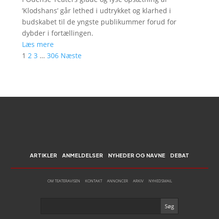
’Klodshans’ går lethed i udtrykket og klarhed i
budskabet til de yngste publikummer forud for
dybder i fortællingen.
Læs mere
1
2
3
…
306
Næste
ARTIKLER
ANMELDELSER
NYHEDER OG NAVNE
DEBAT
OM TEATERAVISEN
KONTAKT
ANNONCER
ARKIV
NYHEDSMAIL