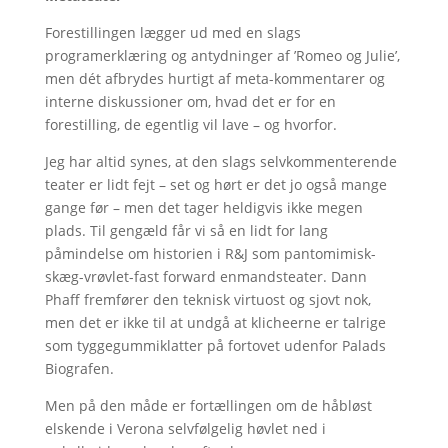
Forestillingen lægger ud med en slags
programerklæring og antydninger af ’Romeo og Julie’,
men dét afbrydes hurtigt af meta-kommentarer og
interne diskussioner om, hvad det er for en
forestilling, de egentlig vil lave – og hvorfor.
Jeg har altid synes, at den slags selvkommenterende
teater er lidt fejt – set og hørt er det jo også mange
gange før – men det tager heldigvis ikke megen
plads. Til gengæld får vi så en lidt for lang
påmindelse om historien i R&J som pantomimisk-
skæg-vrøvlet-fast forward enmandsteater. Dann
Phaff fremfører den teknisk virtuost og sjovt nok,
men det er ikke til at undgå at klicheerne er talrige
som tyggegummiklatter på fortovet udenfor Palads
Biografen.
Men på den måde er fortællingen om de håbløst
elskende i Verona selvfølgelig høvlet ned i