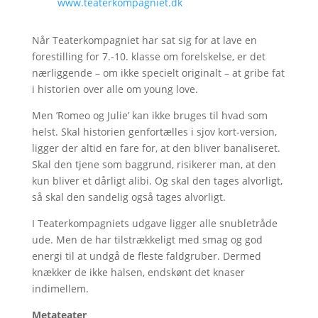
www.teaterkompagniet.dk
Når Teaterkompagniet har sat sig for at lave en
forestilling for 7.-10. klasse om forelskelse, er det
nærliggende – om ikke specielt originalt – at gribe fat
i historien over alle om young love.
Men ’Romeo og Julie’ kan ikke bruges til hvad som
helst. Skal historien genfortælles i sjov kort-version,
ligger der altid en fare for, at den bliver banaliseret.
Skal den tjene som baggrund, risikerer man, at den
kun bliver et dårligt alibi. Og skal den tages alvorligt,
så skal den sandelig også tages alvorligt.
I Teaterkompagniets udgave ligger alle snubletråde
ude. Men de har tilstrækkeligt med smag og god
energi til at undgå de fleste faldgruber. Dermed
knækker de ikke halsen, endskønt det knaser
indimellem.
Metateater