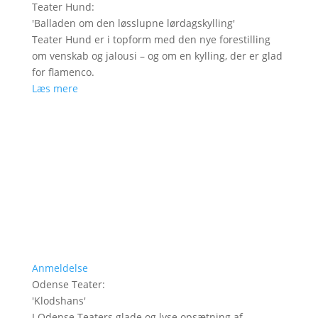
Teater Hund
:
'
Balladen om den løsslupne lørdagskylling
'
Teater Hund er i topform med den nye forestilling
om venskab og jalousi – og om en kylling, der er glad
for flamenco.
Læs mere
Anmeldelse
Odense Teater
:
'
Klodshans
'
I Odense Teaters glade og lyse opsætning af