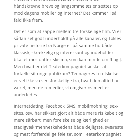
håndskrevne breve og langsomme æsler sættes op
mod dagens mobiler og internet? Det kommer i så
fald ikke frem.
Det er som at zappe mellem tre forskellige film. Vi er
sådan set godt underholdt på alle kanaler, og Tokles
private historie fra Norge er på samme tid både
klassisk, skrækkelig og interessant og indeholder
bl.a. et mor-datter-skisma, som kan minde om R og J.
Men hvad er det Teaterkompagniet ønsker at
fortælle sit unge publikum? Teenageres forelskelse
er vel ikke væsensforskellige fra, hvad den altid har
været, men de remedier, vi omgiver os med, er
anderledes.
Internetdating, Facebook, SMS, mobilmobning, sex-
sites, osv. har sikkert gjort alt både mere risikabelt og
mere sårbart, men forelskelse og kærlighed er
stadigvæk ’menneskehedens både dejligste, sværeste
og mest forfærdelige følelse’, som Teaterkompagniet