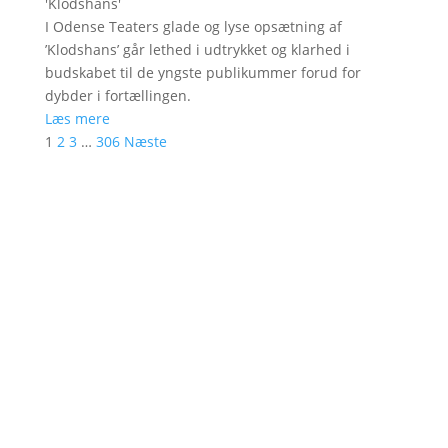
'
Klodshans
'
I Odense Teaters glade og lyse opsætning af
’Klodshans’ går lethed i udtrykket og klarhed i
budskabet til de yngste publikummer forud for
dybder i fortællingen.
Læs mere
1
2
3
…
306
Næste