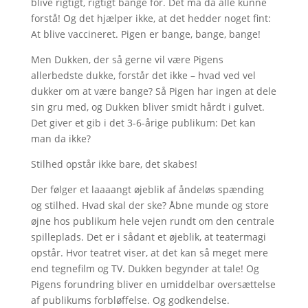
blive rigtigt, rigtigt bange for. Det må da alle kunne
forstå! Og det hjælper ikke, at det hedder noget fint:
At blive vaccineret. Pigen er bange, bange, bange!
Men Dukken, der så gerne vil være Pigens
allerbedste dukke, forstår det ikke – hvad ved vel
dukker om at være bange? Så Pigen har ingen at dele
sin gru med, og Dukken bliver smidt hårdt i gulvet.
Det giver et gib i det 3-6-årige publikum: Det kan
man da ikke?
Stilhed opstår ikke bare, det skabes!
Der følger et laaaangt øjeblik af åndeløs spænding
og stilhed. Hvad skal der ske? Åbne munde og store
øjne hos publikum hele vejen rundt om den centrale
spilleplads. Det er i sådant et øjeblik, at teatermagi
opstår. Hvor teatret viser, at det kan så meget mere
end tegnefilm og TV. Dukken begynder at tale! Og
Pigens forundring bliver en umiddelbar oversættelse
af publikums forbløffelse. Og godkendelse.