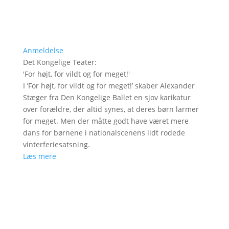
Anmeldelse
Det Kongelige Teater
:
'
For højt, for vildt og for meget!
'
I ’For højt, for vildt og for meget!’ skaber Alexander
Stæger fra Den Kongelige Ballet en sjov karikatur
over forældre, der altid synes, at deres børn larmer
for meget. Men der måtte godt have været mere
dans for børnene i nationalscenens lidt rodede
vinterferiesatsning.
Læs mere