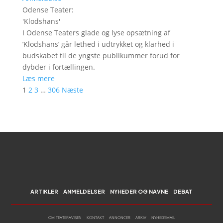
Odense Teater
:
'
Klodshans
'
I Odense Teaters glade og lyse opsætning af
’Klodshans’ går lethed i udtrykket og klarhed i
budskabet til de yngste publikummer forud for
dybder i fortællingen.
Læs mere
1
2
3
…
306
Næste
ARTIKLER
ANMELDELSER
NYHEDER OG NAVNE
DEBAT
OM TEATERAVISEN
KONTAKT
ANNONCER
ARKIV
NYHEDSMAIL