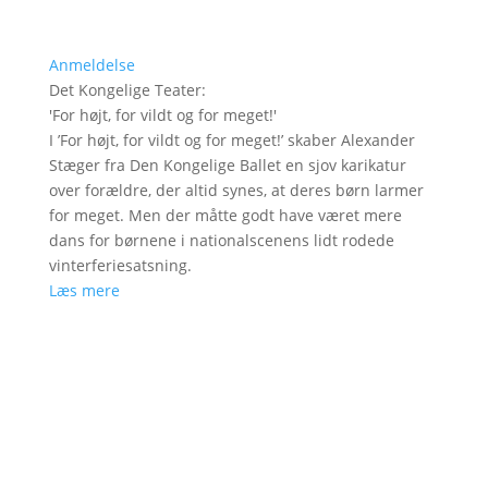
Anmeldelse
Det Kongelige Teater
:
'
For højt, for vildt og for meget!
'
I ’For højt, for vildt og for meget!’ skaber Alexander
Stæger fra Den Kongelige Ballet en sjov karikatur
over forældre, der altid synes, at deres børn larmer
for meget. Men der måtte godt have været mere
dans for børnene i nationalscenens lidt rodede
vinterferiesatsning.
Læs mere