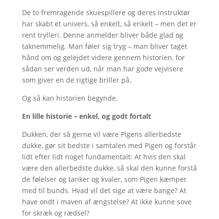
De to fremragende skuespillere og deres instruktør
har skabt et univers, så enkelt, så enkelt – men det er
rent trylleri. Denne anmelder bliver både glad og
taknemmelig. Man føler sig tryg – man bliver taget
hånd om og gelejdet videre gennem historien, for
sådan ser verden ud, når man har gode vejvisere
som giver en de rigtige briller på.
Og så kan historien begynde.
En lille historie – enkel, og godt fortalt
Dukken, der så gerne vil være Pigens allerbedste
dukke, gør sit bedste i samtalen med Pigen og forstår
lidt efter lidt noget fundamentalt: At hvis den skal
være den allerbedste dukke, så skal den kunne forstå
de følelser og tanker og kvaler, som Pigen kæmper
med til bunds. Hvad vil det sige at være bange? At
have ondt i maven af ængstelse? At ikke kunne sove
for skræk og rædsel?