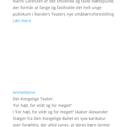
Nanni Lorenzen er det smilende og faste støttepunkt,
der formår at fange og fastholde det helt unge
publikum i Randers Teaters nye småbørnsforestilling
Læs mere
Anmeldelse
Det Kongelige Teater
:
'
For højt, for vildt og for meget!
'
I ’For højt, for vildt og for meget!’ skaber Alexander
Stæger fra Den Kongelige Ballet en sjov karikatur
over forældre, der altid synes, at deres børn larmer