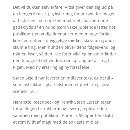
Det vil dukken selv erfare. Altså giver den sig ud på
en længere rejse. Jeg kvier mig for at røbe for meget
af historien, men dukken møder et charmerende
gadekryds af en hund (som vakte jublende latter hos
publikum), en yndig linedanser med mange farlige
kunster, nattens uhyggelige mørke i skoven, og andre
skumle ting. Men hunden bliver dens følgesvend, og
månen lyser, så den ikke farer vild, og omsider finder
den tilbage til det vindue, den sprang ud af – og til
Pigen. Med ny erfaring og ny forståelse.
Søren Skjold har leveret en indlevet tekst og dertil –
som instruktør – givet historien et poetisk og sjovt
scenisk liv.
Henriette Rosenbeck og Henrik Steen Larsen tager
fortællingen i strakt arm og lever og oplever den
sammen med publikum. Anne-lis Skipper har skabt
et rom fyldt af magi med de enkleste midler.