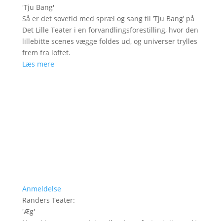
'
Tju Bang
'
Så er det sovetid med spræl og sang til ’Tju Bang’ på
Det Lille Teater i en forvandlingsforestilling, hvor den
lillebitte scenes vægge foldes ud, og universer trylles
frem fra loftet.
Læs mere
Anmeldelse
Randers Teater
:
'
Æg
'