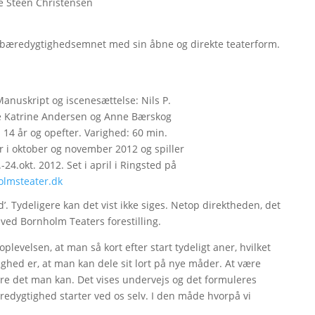
e Steen Christensen
 bæredygtighedsemnet med sin åbne og direkte teaterform.
Manuskript og iscenesættelse: Nils P.
 Katrine Andersen og Anne Bærskog
 14 år og opefter. Varighed: 60 min.
r i oktober og november 2012 og spiller
24.okt. 2012. Set i april i Ringsted på
lmsteater.dk
d’. Tydeligere kan det vist ikke siges. Netop direktheden, det
 ved Bornholm Teaters forestilling.
oplevelsen, at man så kort efter start tydeligt aner, hvilket
ighed er, at man kan dele sit lort på nye måder. At være
re det man kan. Det vises undervejs og det formuleres
bæredygtighed starter ved os selv. I den måde hvorpå vi