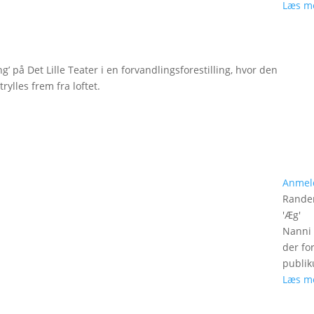
Læs m
g’ på Det Lille Teater i en forvandlingsforestilling, hvor den
rylles frem fra loftet.
Anmel
Rander
'
Æg
'
Nanni 
der fo
publik
Læs m