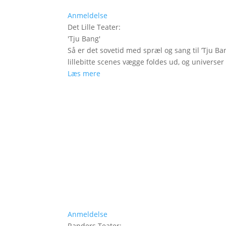
Anmeldelse
Det Lille Teater
:
'
Tju Bang
'
Så er det sovetid med spræl og sang til ’Tju Ban
lillebitte scenes vægge foldes ud, og universer t
Læs mere
Anmeldelse
Randers Teater
: