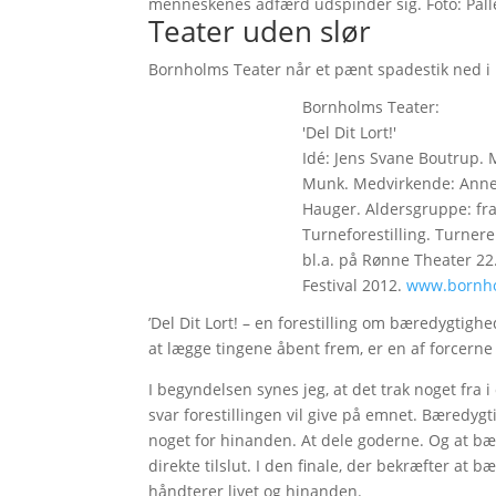
menneskenes adfærd udspinder sig. Foto: Pall
Teater uden slør
Bornholms Teater når et pænt spadestik ned i
Bornholms Teater:
'Del Dit Lort!'
Idé: Jens Svane Boutrup. 
Munk. Medvirkende: Anne
Hauger. Aldersgruppe: fra
Turneforestilling. Turnere
bl.a. på Rønne Theater 22.-
Festival 2012.
www.bornho
’Del Dit Lort! – en forestilling om bæredygtighe
at lægge tingene åbent frem, er en af forcerne
I begyndelsen synes jeg, at det trak noget fra i 
svar forestillingen vil give på emnet. Bæredygt
noget for hinanden. At dele goderne. Og at bæ
direkte tilslut. I den finale, der bekræfter at 
håndterer livet og hinanden.