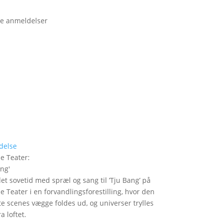
e anmeldelser
delse
le Teater
:
ang
'
det sovetid med spræl og sang til ’Tju Bang’ på
le Teater i en forvandlingsforestilling, hvor den
itte scenes vægge foldes ud, og universer trylles
a loftet.