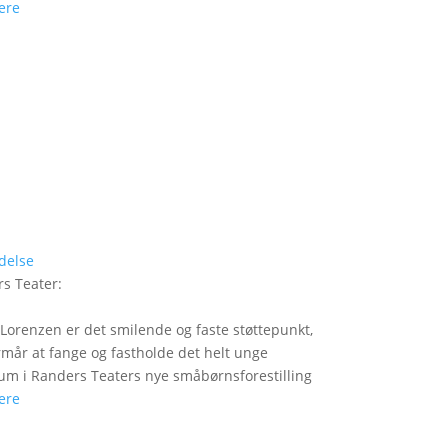
ere
delse
s Teater
:
Lorenzen er det smilende og faste støttepunkt,
rmår at fange og fastholde det helt unge
um i Randers Teaters nye småbørnsforestilling
ere