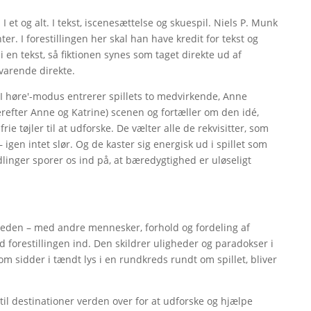
 et og alt. I tekst, iscenesættelse og skuespil. Niels P. Munk
er. I forestillingen her skal han have kredit for tekst og
i en tekst, så fiktionen synes som taget direkte ud af
varende direkte.
l I høre'-modus entrerer spillets to medvirkende, Anne
efter Anne og Katrine) scenen og fortæller om den idé,
ie tøjler til at udforske. De vælter alle de rekvisitter, som
 igen intet slør. Og de kaster sig energisk ud i spillet som
dlinger sporer os ind på, at bæredygtighed er uløseligt
den – med andre mennesker, forhold og fordeling af
 forestillingen ind. Den skildrer uligheder og paradokser i
m sidder i tændt lys i en rundkreds rundt om spillet, bliver
til destinationer verden over for at udforske og hjælpe