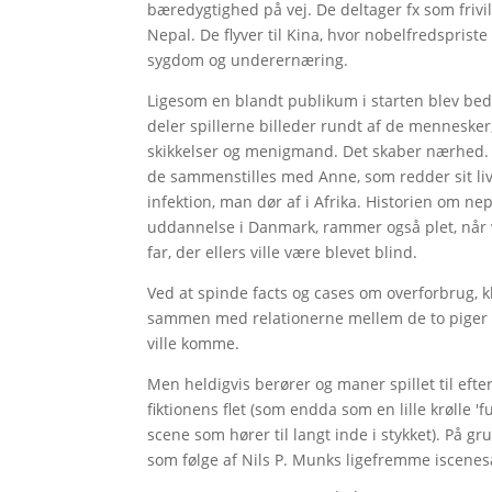
bæredygtighed på vej. De deltager fx som frivi
Nepal. De flyver til Kina, hvor nobelfredspriste
sygdom og underernæring.
Ligesom en blandt publikum i starten blev bed
deler spillerne billeder rundt af de menneske
skikkelser og menigmand. Det skaber nærhed. I
de sammenstilles med Anne, som redder sit liv
infektion, man dør af i Afrika. Historien om n
uddannelse i Danmark, rammer også plet, når v
far, der ellers ville være blevet blind.
Ved at spinde facts og cases om overforbrug, 
sammen med relationerne mellem de to piger ko
ville komme.
Men heldigvis berører og maner spillet til eft
fiktionens flet (som endda som en lille krølle 'f
scene som hører til langt inde i stykket). På g
som følge af Nils P. Munks ligefremme iscenes