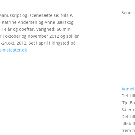
Senest
Manuskript og iscenesættelse: Nils P.
 Katrine Andersen og Anne Bærskog
 14 år og opefter. Varighed: 60 min.
r i oktober og november 2012 og spiller
24.okt. 2012. Set i april i Ringsted på
lmsteater.dk
Anmel
Det Lil
'
Tju B
Så er 
Det Lil
lilleb
frem fr