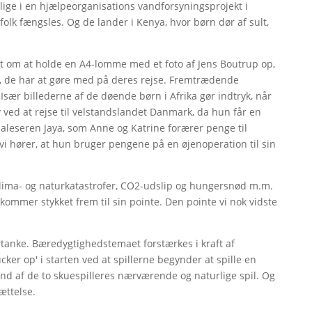
llige i en hjælpeorganisations vandforsyningsprojekt i
 folk fængsles. Og de lander i Kenya, hvor børn dør af sult,
t om at holde en A4-lomme med et foto af Jens Boutrup op,
r, de har at gøre med på deres rejse. Fremtrædende
sær billederne af de døende børn i Afrika gør indtryk, når
 ved at rejse til velstandslandet Danmark, da hun får en
epaleseren Jaya, som Anne og Katrine forærer penge til
i hører, at hun bruger pengene på en øjenoperation til sin
klima- og naturkatastrofer, CO2-udslip og hungersnød m.m.
mmer stykket frem til sin pointe. Den pointe vi nok vidste
ertanke. Bæredygtighedstemaet forstærkes i kraft af
ucker op' i starten ved at spillerne begynder at spille en
rund af de to skuespilleres nærværende og naturlige spil. Og
ættelse.