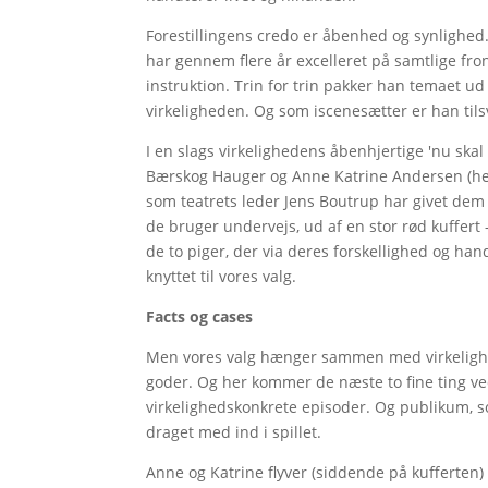
Forestillingens credo er åbenhed og synlighed. I
har gennem flere år excelleret på samtlige front
instruktion. Trin for trin pakker han temaet ud 
virkeligheden. Og som iscenesætter er han tils
I en slags virkelighedens åbenhjertige 'nu ska
Bærskog Hauger og Anne Katrine Andersen (her
som teatrets leder Jens Boutrup har givet dem fr
de bruger undervejs, ud af en stor rød kuffert –
de to piger, der via deres forskellighed og han
knyttet til vores valg.
Facts og cases
Men vores valg hænger sammen med virkelighe
goder. Og her kommer de næste to fine ting ved
virkelighedskonkrete episoder. Og publikum, so
draget med ind i spillet.
Anne og Katrine flyver (siddende på kufferten) 