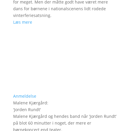
for meget. Men der måtte godt have været mere
dans for børnene i nationalscenens lidt rodede
vinterferiesatsning.
Læs mere
Anmeldelse
Malene Kjærgård
:
'
Jorden Rundt
'
Malene Kjærgård og hendes band når ’Jorden Rundt’
på blot 60 minutter i noget, der mere er
børnekoncert end teater.