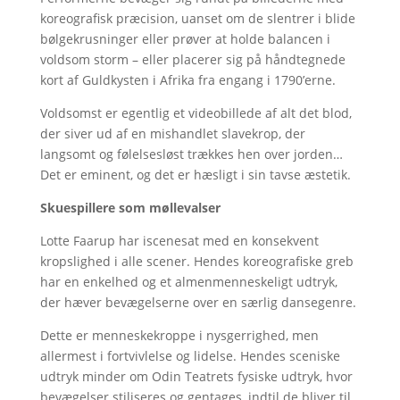
koreografisk præcision, uanset om de slentrer i blide
bølgekrusninger eller prøver at holde balancen i
voldsom storm – eller placerer sig på håndtegnede
kort af Guldkysten i Afrika fra engang i 1790’erne.
Voldsomst er egentlig et videobillede af alt det blod,
der siver ud af en mishandlet slavekrop, der
langsomt og følelsesløst trækkes hen over jorden…
Det er eminent, og det er hæsligt i sin tavse æstetik.
Skuespillere som møllevalser
Lotte Faarup har iscenesat med en konsekvent
kropslighed i alle scener. Hendes koreografiske greb
har en enkelhed og et almenmenneskeligt udtryk,
der hæver bevægelserne over en særlig dansegenre.
Dette er menneskekroppe i nysgerrighed, men
allermest i fortvivlelse og lidelse. Hendes sceniske
udtryk minder om Odin Teatrets fysiske udtryk, hvor
bevægelser stiliseres og gentages, indtil de bliver til