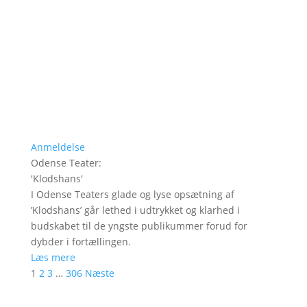
Anmeldelse
Odense Teater
:
'
Klodshans
'
I Odense Teaters glade og lyse opsætning af
’Klodshans’ går lethed i udtrykket og klarhed i
budskabet til de yngste publikummer forud for
dybder i fortællingen.
Læs mere
1
2
3
…
306
Næste