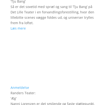
'
Tju Bang
'
Så er det sovetid med spræl og sang til ’Tju Bang’ på
Det Lille Teater i en forvandlingsforestilling, hvor den
lillebitte scenes vægge foldes ud, og universer trylles
frem fra loftet.
Læs mere
Anmeldelse
Randers Teater
:
'
Æg
'
Nanni Lorenzen er det smilende og faste støttepunkt,