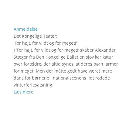
Anmeldelse
Det Kongelige Teater
:
'
For højt, for vildt og for meget!
'
I ’For højt, for vildt og for meget!’ skaber Alexander
Stæger fra Den Kongelige Ballet en sjov karikatur
over forældre, der altid synes, at deres børn larmer
for meget. Men der måtte godt have været mere
dans for børnene i nationalscenens lidt rodede
vinterferiesatsning.
Læs mere