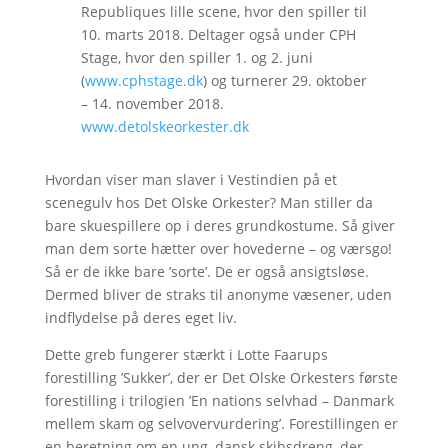
Republiques lille scene, hvor den spiller til
10. marts 2018. Deltager også under CPH
Stage, hvor den spiller 1. og 2. juni
(
www.cphstage.dk
) og turnerer 29. oktober
– 14. november 2018.
www.detolskeorkester.dk
Hvordan viser man slaver i Vestindien på et
scenegulv hos Det Olske Orkester? Man stiller da
bare skuespillere op i deres grundkostume. Så giver
man dem sorte hætter over hovederne – og værsgo!
Så er de ikke bare ’sorte’. De er også ansigtsløse.
Dermed bliver de straks til anonyme væsener, uden
indflydelse på deres eget liv.
Dette greb fungerer stærkt i Lotte Faarups
forestilling ’Sukker’, der er Det Olske Orkesters første
forestilling i trilogien ’En nations selvhad – Danmark
mellem skam og selvovervurdering’. Forestillingen er
en beretning om en ung, dansk skibsdreng, der