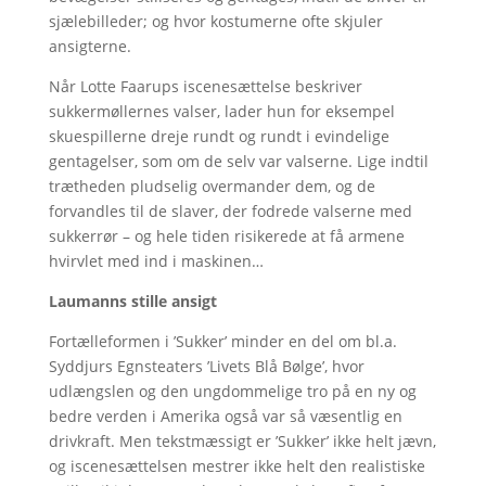
sjælebilleder; og hvor kostumerne ofte skjuler
ansigterne.
Når Lotte Faarups iscenesættelse beskriver
sukkermøllernes valser, lader hun for eksempel
skuespillerne dreje rundt og rundt i evindelige
gentagelser, som om de selv var valserne. Lige indtil
trætheden pludselig overmander dem, og de
forvandles til de slaver, der fodrede valserne med
sukkerrør – og hele tiden risikerede at få armene
hvirvlet med ind i maskinen…
Laumanns stille ansigt
Fortælleformen i ’Sukker’ minder en del om bl.a.
Syddjurs Egnsteaters ’Livets Blå Bølge’, hvor
udlængslen og den ungdommelige tro på en ny og
bedre verden i Amerika også var så væsentlig en
drivkraft. Men tekstmæssigt er ’Sukker’ ikke helt jævn,
og iscenesættelsen mestrer ikke helt den realistiske