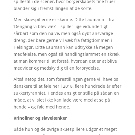
spillestil i de scener, hvor borgerskabets fine fruer
blander sig i fremstillingen af de sorte.
Men skuespillerne er skønne. Ditte Laumann – fra
’Dengang vi blev væk’ – spiller lige vidunderligt
sårbart som den naive, men også dybt ansvarlige
dreng, der bare gerne vil væk fra fattigdommen i
Helsingør. Ditte Laumann kan udtrykke så megen
medfølelse, men også så handlingslammet en skræk,
at man kommer til at forstå, hvordan det er at blive
medvider og medskyldig til en forbrydelse.
Altså netop det, som forestillingen gerne vil have os
danskere til at føle her i 2018, flere hundrede år efter
sukkertyranniet. Hendes ansigt er stille på sådan en
måde, at vi slet ikke kan lade være med at se på
hende – og føle med hende.
Krinoliner og slavelænker
Både hun og de øvrige skuespillere udgør et meget