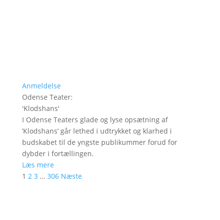
Anmeldelse
Odense Teater
:
'
Klodshans
'
I Odense Teaters glade og lyse opsætning af
’Klodshans’ går lethed i udtrykket og klarhed i
budskabet til de yngste publikummer forud for
dybder i fortællingen.
Læs mere
1
2
3
…
306
Næste