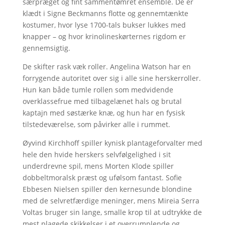
særpræget og fint sammentømret ensemble. De er
klædt i Signe Beckmanns flotte og gennemtænkte
kostumer, hvor lyse 1700-tals bukser lukkes med
knapper – og hvor krinolineskørternes rigdom er
gennemsigtig.
De skifter rask væk roller. Angelina Watson har en
forrygende autoritet over sig i alle sine herskerroller.
Hun kan både tumle rollen som medvidende
overklassefrue med tilbagelænet hals og brutal
kaptajn med søstærke knæ, og hun har en fysisk
tilstedeværelse, som påvirker alle i rummet.
Øyvind Kirchhoff spiller kynisk plantageforvalter med
hele den hvide herskers selvfølgelighed i sit
underdrevne spil, mens Morten Klode spiller
dobbeltmoralsk præst og ufølsom fantast. Sofie
Ebbesen Nielsen spiller den kernesunde blondine
med de selvretfærdige meninger, mens Mireia Serra
Voltas bruger sin lange, smalle krop til at udtrykke de
mest plagede skikkelser i et overrumplende og