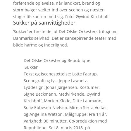
forførende oplevelse, når landkort, brand og
stormbølger vælter ind over scenen og næsten
sluger tilskueren med sig. Foto: Øyvind Kirchhoff
Sukker på samvittigheden
’Sukker’ er første del af Det Olske Orkesters trilogi om
Danmarks selvhad. Det er sansepirrende teater med
både harme og inderlighed.
Det Olske Orkester og Republique:
'Sukker'
Tekst og iscenesættelse: Lotte Faarup.
Scenografi og lys: Jeppe Lawaetz.
Lyddesign: Jonas Jørgensen. Kostumer:
Signe Beckmann. Medvirkende. Øyvind
Kirchhoff, Morten Klode, Ditte Laumann,
Sofie Ebbesen Nielsen, Mireia Serra Voltas
og Angelina Watson. Målgruppe: Fra 14 år.
Varighed: 90 minutter. Co-produktion med
Republique. Set 8. marts 2018. på