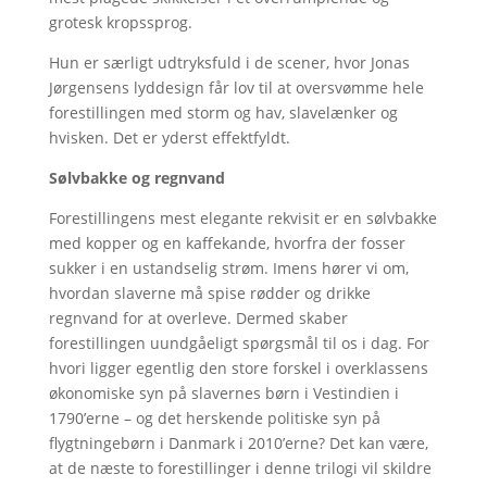
grotesk kropssprog.
Hun er særligt udtryksfuld i de scener, hvor Jonas
Jørgensens lyddesign får lov til at oversvømme hele
forestillingen med storm og hav, slavelænker og
hvisken. Det er yderst effektfyldt.
Sølvbakke og regnvand
Forestillingens mest elegante rekvisit er en sølvbakke
med kopper og en kaffekande, hvorfra der fosser
sukker i en ustandselig strøm. Imens hører vi om,
hvordan slaverne må spise rødder og drikke
regnvand for at overleve. Dermed skaber
forestillingen uundgåeligt spørgsmål til os i dag. For
hvori ligger egentlig den store forskel i overklassens
økonomiske syn på slavernes børn i Vestindien i
1790’erne – og det herskende politiske syn på
flygtningebørn i Danmark i 2010’erne? Det kan være,
at de næste to forestillinger i denne trilogi vil skildre