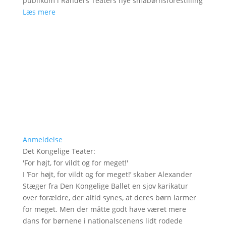
publikum i Randers Teaters nye småbørnsforestilling
Læs mere
Anmeldelse
Det Kongelige Teater
:
'
For højt, for vildt og for meget!
'
I ’For højt, for vildt og for meget!’ skaber Alexander
Stæger fra Den Kongelige Ballet en sjov karikatur
over forældre, der altid synes, at deres børn larmer
for meget. Men der måtte godt have været mere
dans for børnene i nationalscenens lidt rodede