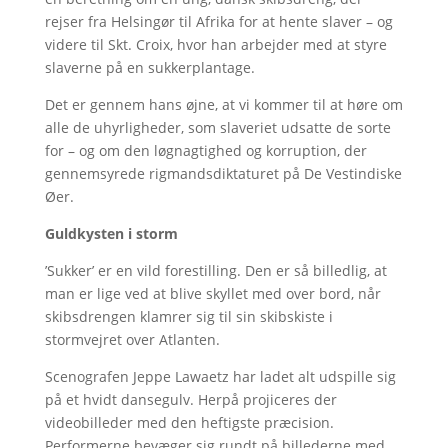
rejser fra Helsingør til Afrika for at hente slaver – og
videre til Skt. Croix, hvor han arbejder med at styre
slaverne på en sukkerplantage.
Det er gennem hans øjne, at vi kommer til at høre om
alle de uhyrligheder, som slaveriet udsatte de sorte
for – og om den løgnagtighed og korruption, der
gennemsyrede rigmandsdiktaturet på De Vestindiske
Øer.
Guldkysten i storm
’Sukker’ er en vild forestilling. Den er så billedlig, at
man er lige ved at blive skyllet med over bord, når
skibsdrengen klamrer sig til sin skibskiste i
stormvejret over Atlanten.
Scenografen Jeppe Lawaetz har ladet alt udspille sig
på et hvidt dansegulv. Herpå projiceres der
videobilleder med den heftigste præcision.
Performerne bevæger sig rundt på billederne med