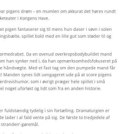
' var pigens drøm – en mumlen om akkurat det høres rundt
keteater i Kongens Have.
 pigen fantaserer sig til mens hun daser i søvn i solen
gsbælte, spillet bold med en lille gut som støder til og
for ormedrabet. Da en ovenud overkropsbodybuildet mand
d, som han synker ned i, da han opmærksomhedsfokuseret på
ine håndvægte. Med et fast tag om den pumpede mand får
et! Manden synes lidt uengageret ude på at score pigens
verdrevshumor, som i øvrigt præger hele spillet i små
l noget uforløst og lidt som fra en anden historie.
r fuldstændig tydelig i sin fortælling. Dramaturgien er
 lader i al fald vente på sig. De første to tredjedele af
d stranden'-gøremål.