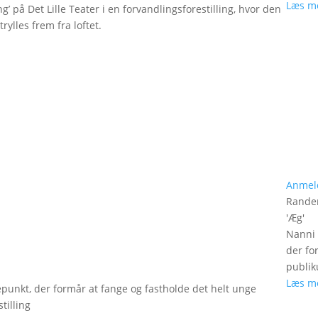
Læs m
g’ på Det Lille Teater i en forvandlingsforestilling, hvor den
rylles frem fra loftet.
Anmel
Rander
'
Æg
'
Nanni 
der fo
publik
Læs m
epunkt, der formår at fange og fastholde det helt unge
tilling