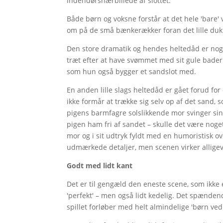
indendørsnærbillede af slottet.
Både børn og voksne forstår at det hele 'bare
om på de små bænkerækker foran det lille duk
Den store dramatik og hendes heltedåd er noget
træt efter at have svømmet med sit gule baderin
som hun også bygger et sandslot med.
En anden lille slags heltedåd er gået forud 
ikke formår at trække sig selv op af det san
pigens barmfagre solslikkende mor svinger s
pigen ham fri af sandet – skulle det være nog
mor og i sit udtryk fyldt med en humoristisk o
udmærkede detaljer, men scenen virker alligeve
Godt med lidt kant
Det er til gengæld den eneste scene, som ikke e
'perfekt' – men også lidt kedelig. Det spændende
spillet forløber med helt almindelige 'børn ve