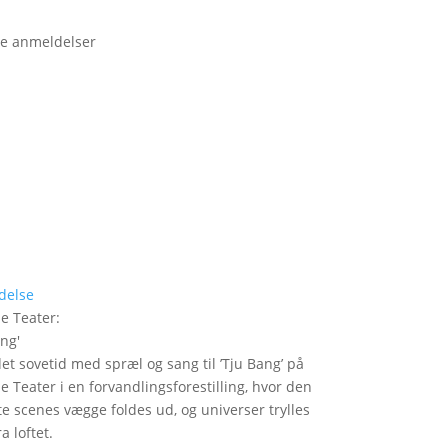
e anmeldelser
delse
le Teater
:
ang
'
det sovetid med spræl og sang til ’Tju Bang’ på
le Teater i en forvandlingsforestilling, hvor den
itte scenes vægge foldes ud, og universer trylles
a loftet.