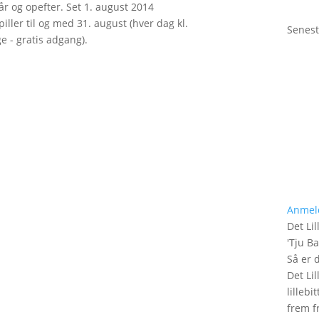
r og opefter. Set 1. august 2014
ller til og med 31. august (hver dag kl.
Senest
e - gratis adgang).
Anmel
Det Lil
'
Tju B
Så er 
Det Lil
lilleb
frem fr