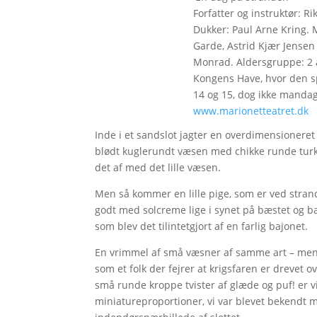
Forfatter og instruktør: R
Dukker: Paul Arne Kring. M
Garde, Astrid Kjær Jense
Monrad. Aldersgruppe: 2 å
Kongens Have, hvor den spi
14 og 15, dog ikke mandag
www.marionetteatret.dk
Inde i et sandslot jagter en overdimensioneret
blødt kuglerundt væsen med chikke runde turk
det af med det lille væsen.
Men så kommer en lille pige, som er ved stra
godt med solcreme lige i synet på bæstet og ba
som blev det tilintetgjort af en farlig bajonet.
En vrimmel af små væsner af samme art – men i
som et folk der fejrer at krigsfaren er drevet ov
små runde kroppe tvister af glæde og puf! er vi
miniatureproportioner, vi var blevet bekendt me