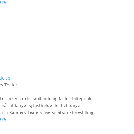
ere
delse
s Teater
:
Lorenzen er det smilende og faste støttepunkt,
rmår at fange og fastholde det helt unge
um i Randers Teaters nye småbørnsforestilling
ere