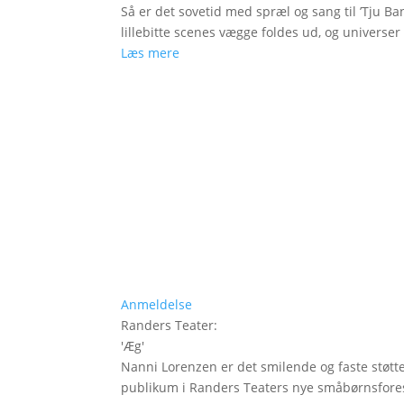
Så er det sovetid med spræl og sang til ’Tju Ban
lillebitte scenes vægge foldes ud, og universer t
Læs mere
Anmeldelse
Randers Teater
:
'
Æg
'
Nanni Lorenzen er det smilende og faste støtt
publikum i Randers Teaters nye småbørnsfores