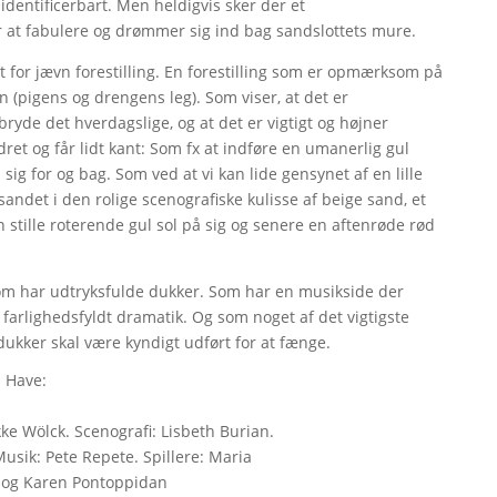
il identificerbart. Men heldigvis sker der et
r at fabulere og drømmer sig ind bag sandslottets mure.
t for jævn forestilling. En forestilling som er opmærksom på
en (pigens og drengens leg). Som viser, at det er
yde det hverdagslige, og at det er vigtigt og højner
dret og får lidt kant: Som fx at indføre en umanerlig gul
sig for og bag. Som ved at vi kan lide gensynet af en lille
andet i den rolige scenografiske kulisse af beige sand, et
 stille roterende gul sol på sig og senere en aftenrøde rød
som har udtryksfulde dukker. Som har en musikside der
farlighedsfyldt dramatik. Og som noget af det vigtigste
 dukker skal være kyndigt udført for at fænge.
 Have:
ikke Wölck. Scenografi: Lisbeth Burian.
usik: Pete Repete. Spillere: Maria
n og Karen Pontoppidan