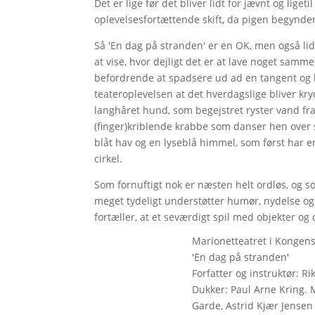
Det er lige før det bliver lidt for jævnt og liget
oplevelsesfortættende skift, da pigen begynde
Så 'En dag på stranden' er en OK, men også lid
at vise, hvor dejligt det er at lave noget samm
befordrende at spadsere ud ad en tangent og br
teateroplevelsen at det hverdagslige bliver kry
langhåret hund, som begejstret ryster vand fra 
(finger)kriblende krabbe som danser hen over s
blåt hav og en lyseblå himmel, som først har en
cirkel.
Som fornuftigt nok er næsten helt ordløs, og 
meget tydeligt understøtter humør, nydelse og 
fortæller, at et seværdigt spil med objekter og
Marionetteatret i Kongens
'En dag på stranden'
Forfatter og instruktør: R
Dukker: Paul Arne Kring. M
Garde, Astrid Kjær Jense