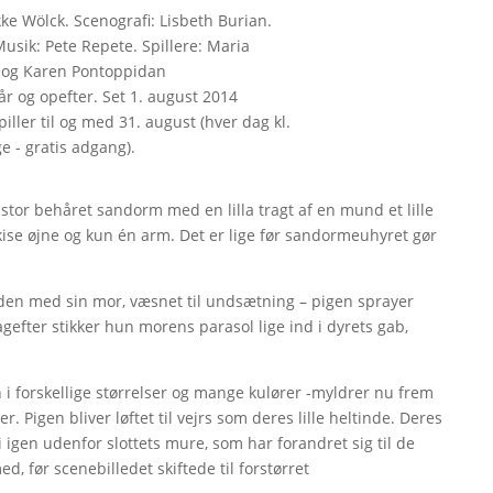
ikke Wölck. Scenografi: Lisbeth Burian.
usik: Pete Repete. Spillere: Maria
n og Karen Pontoppidan
r og opefter. Set 1. august 2014
ller til og med 31. august (hver dag kl.
e - gratis adgang).
 stor behåret sandorm med en lilla tragt af en mund et lille
ise øjne og kun én arm. Det er lige før sandormeuhyret gør
nden med sin mor, væsnet til undsætning – pigen sprayer
gefter stikker hun morens parasol lige ind i dyrets gab,
 forskellige størrelser og mange kulører -myldrer nu frem
er. Pigen bliver løftet til vejrs som deres lille heltinde. Deres
 igen udenfor slottets mure, som har forandret sig til de
d, før scenebilledet skiftede til forstørret