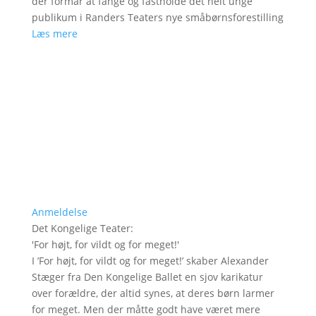
der formår at fange og fastholde det helt unge
publikum i Randers Teaters nye småbørnsforestilling
Læs mere
Anmeldelse
Det Kongelige Teater
:
'
For højt, for vildt og for meget!
'
I ’For højt, for vildt og for meget!’ skaber Alexander
Stæger fra Den Kongelige Ballet en sjov karikatur
over forældre, der altid synes, at deres børn larmer
for meget. Men der måtte godt have været mere