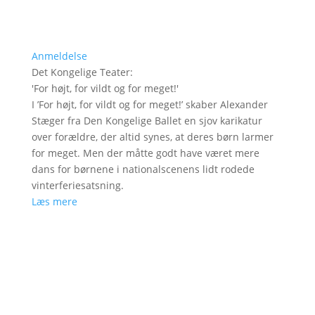
Anmeldelse
Det Kongelige Teater
:
'
For højt, for vildt og for meget!
'
I ’For højt, for vildt og for meget!’ skaber Alexander
Stæger fra Den Kongelige Ballet en sjov karikatur
over forældre, der altid synes, at deres børn larmer
for meget. Men der måtte godt have været mere
dans for børnene i nationalscenens lidt rodede
vinterferiesatsning.
Læs mere