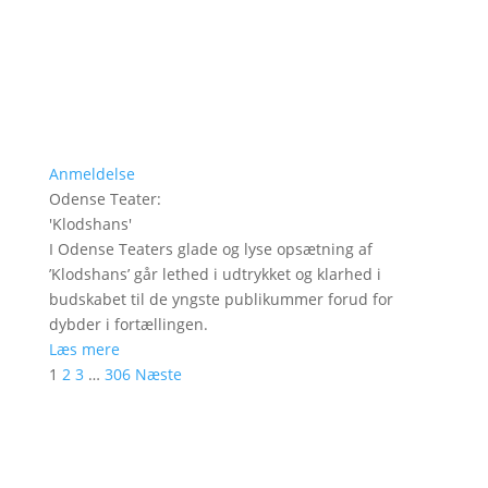
Anmeldelse
Odense Teater
:
'
Klodshans
'
I Odense Teaters glade og lyse opsætning af
’Klodshans’ går lethed i udtrykket og klarhed i
budskabet til de yngste publikummer forud for
dybder i fortællingen.
Læs mere
1
2
3
…
306
Næste