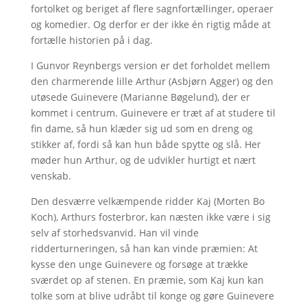
fortolket og beriget af flere sagnfortællinger, operaer
og komedier. Og derfor er der ikke én rigtig måde at
fortælle historien på i dag.
I Gunvor Reynbergs version er det forholdet mellem
den charmerende lille Arthur (Asbjørn Agger) og den
utøsede Guinevere (Marianne Bøgelund), der er
kommet i centrum. Guinevere er træt af at studere til
fin dame, så hun klæder sig ud som en dreng og
stikker af, fordi så kan hun både spytte og slå. Her
møder hun Arthur, og de udvikler hurtigt et nært
venskab.
Den desværre velkæmpende ridder Kaj (Morten Bo
Koch), Arthurs fosterbror, kan næsten ikke være i sig
selv af storhedsvanvid. Han vil vinde
ridderturneringen, så han kan vinde præmien: At
kysse den unge Guinevere og forsøge at trække
sværdet op af stenen. En præmie, som Kaj kun kan
tolke som at blive udråbt til konge og gøre Guinevere