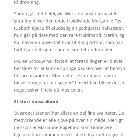
til dronning.
Sådan går det heldigvis ikke. I en noget forhastet
slutning bliver den onde troldkvinde Morgan le Fay
(Lisbeth Kjærulff) pludselig en godhjertet halvsøster,
hun går på date med den rare troldmand, Merlin, og
Kaj bliver en pavestolt bror til Kong Arthur, som han
hidtil har betragtet som en snottet undermåler.
Louise Schouw har fortalt, at forestillingen er blevet
beskåret for at kunne springe pausen over af hensyn
til coronasmitten. Mon det er i slutningen, der er
blevet strøget et par scener? I hvert fald bliver det en
noget uskøn finale på musicalen.
Et stort musicalbrød
’Sværdet i stenen’ har ellers en del fine kvaliteter. De
medvirkende er alle sjove på hver sin måde. Særligt
morsom er Marianne Bøgelund som Guinevere,
ligesom hun sammen med Lisbeth Kjærulff udgør et