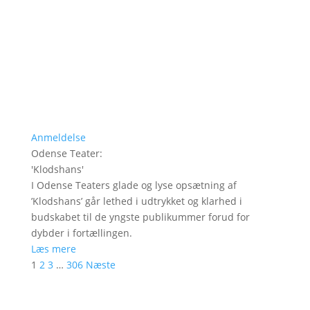
Anmeldelse
Odense Teater
:
'
Klodshans
'
I Odense Teaters glade og lyse opsætning af
’Klodshans’ går lethed i udtrykket og klarhed i
budskabet til de yngste publikummer forud for
dybder i fortællingen.
Læs mere
1
2
3
…
306
Næste