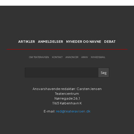
ARTIKLER
ANMELDELSER
NYHEDER OG NAVNE
DEBAT
OM TEATERAVISEN
KONTAKT
ANNONCER
ARKIV
NYHEDSMAIL
Ansvarshavende redaktør: Carsten Jensen
Teatercentrum
Nørregade 26,1
1165 København K
E-mail:
red@teateravisen.dk