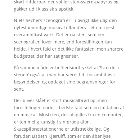
skørt ridderpar, der spiller sten-sværd-papyrus og
gakker ud i klassisk slapstick.
Niels Sechers scenografi er – i øvrigt ikke ulig den
nytestamentlige musical i Randers – et nærmest
overambitiøst værk. Det er næsten, som om
scenografien lover mere, end forestillingen kan
holde. I hvert fald er det ikke fantasien, men snarere
budgettet, der har sat grænser.
På samme måde er helhedsindtrykket af ’Sværdet i
stenen’ også, at man har været lidt for ambitiøs i
begyndelsen og opdaget sine begrænsninger for
sent.
Der bliver slået et stort musicalbrød op, men
forestillingen ender i bedste fald som en imitation af
en musical. Musikken, der afspilles fra en computer,
er temmelig kunstig i sin produktion.
Skuespilpræstationerne er utilstrækkelige. Og
foruden Lisbeth Kjærulff, som er den åbenlyse