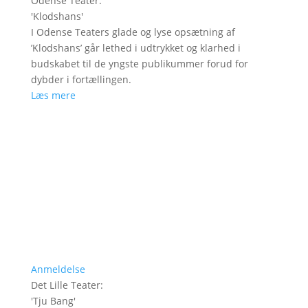
Odense Teater
:
'
Klodshans
'
I Odense Teaters glade og lyse opsætning af
’Klodshans’ går lethed i udtrykket og klarhed i
budskabet til de yngste publikummer forud for
dybder i fortællingen.
Læs mere
Anmeldelse
Det Lille Teater
:
'
Tju Bang
'