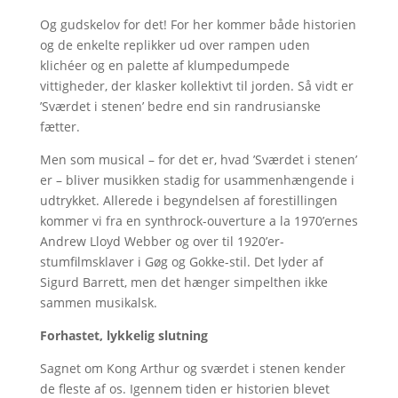
Og gudskelov for det! For her kommer både historien
og de enkelte replikker ud over rampen uden
klichéer og en palette af klumpedumpede
vittigheder, der klasker kollektivt til jorden. Så vidt er
’Sværdet i stenen’ bedre end sin randrusianske
fætter.
Men som musical – for det er, hvad ’Sværdet i stenen’
er – bliver musikken stadig for usammenhængende i
udtrykket. Allerede i begyndelsen af forestillingen
kommer vi fra en synthrock-ouverture a la 1970’ernes
Andrew Lloyd Webber og over til 1920’er-
stumfilmsklaver i Gøg og Gokke-stil. Det lyder af
Sigurd Barrett, men det hænger simpelthen ikke
sammen musikalsk.
Forhastet, lykkelig slutning
Sagnet om Kong Arthur og sværdet i stenen kender
de fleste af os. Igennem tiden er historien blevet