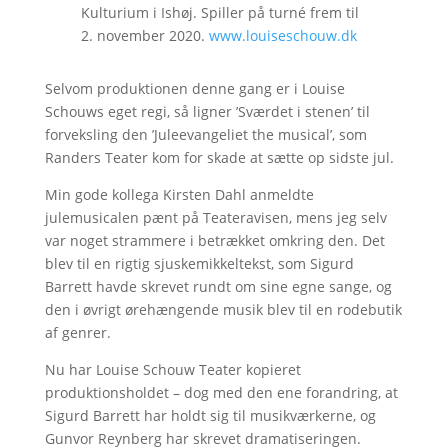
Kulturium i Ishøj. Spiller på turné frem til
2. november 2020.
www.louiseschouw.dk
Selvom produktionen denne gang er i Louise
Schouws eget regi, så ligner ’Sværdet i stenen’ til
forveksling den ’Juleevangeliet the musical’, som
Randers Teater kom for skade at sætte op sidste jul.
Min gode kollega Kirsten Dahl anmeldte
julemusicalen pænt på Teateravisen, mens jeg selv
var noget strammere i betrækket omkring den. Det
blev til en rigtig sjuskemikkeltekst, som Sigurd
Barrett havde skrevet rundt om sine egne sange, og
den i øvrigt ørehængende musik blev til en rodebutik
af genrer.
Nu har Louise Schouw Teater kopieret
produktionsholdet – dog med den ene forandring, at
Sigurd Barrett har holdt sig til musikværkerne, og
Gunvor Reynberg har skrevet dramatiseringen.