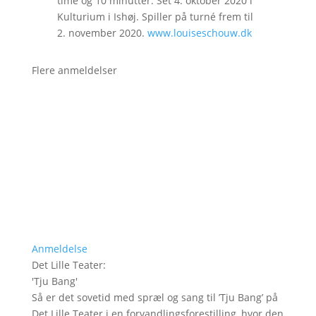
time og 10 minutter. Set 4. oktober 2020 i
Kulturium i Ishøj. Spiller på turné frem til
2. november 2020.
www.louiseschouw.dk
Flere anmeldelser
Anmeldelse
Det Lille Teater
:
'
Tju Bang
'
Så er det sovetid med spræl og sang til ’Tju Bang’ på
Det Lille Teater i en forvandlingsforestilling, hvor den