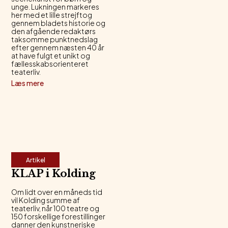
unge. Lukningen markeres
her med et lille strejftog
gennem bladets historie og
den afgående redaktørs
taksomme punktnedslag
efter gennem næsten 40 år
at have fulgt et unikt og
fællesskabsorienteret
teaterliv.
Læs mere
Artikel
KLAP i Kolding
Om lidt over en måneds tid
vil Kolding summe af
teaterliv, når 100 teatre og
150 forskellige forestillinger
danner den kunstneriske