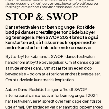
SWOP 2024 – International Dansefestival for børn og unge satte
tilskuerkroppene i svingninger gennem både danseforestillinger og
forskellige installationer. Foto: Anne Middelboe Christensen
STOP & SWOP
Dansefestivalen for børn og unge i Roskilde
bød på danseforestillinger for både babyer
og teenagere. Men SWOP 2024 bredte også
kunstarten ud, så tilskuernes kroppe mødte
andre kunstarter i inkluderende crossover
Bytte-bytte-købmand… SWOP-dansefestivalen
handler om at bytte bevægelser. Om at danse og om
at nyde andres dans. Om at sætte sin egen krop i
bevægelse – og om at efterligne andres bevægelser.
Om at udveksle kunstnerisk inspiration.
Aaben Dans i Roskilde har igen afholdt SWOP –
International dansefestival for børn og unge. I 2024
har festivalen været spredt over fem dage den første
uge af maj. Om lørdagen var der samtidig loppemarked