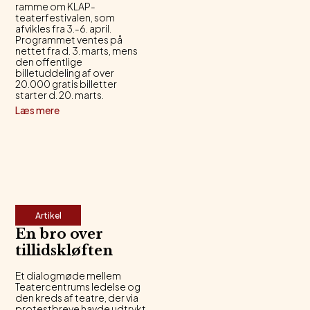
ramme om KLAP-
teaterfestivalen, som
afvikles fra 3.-6. april.
Programmet ventes på
nettet fra d. 3. marts, mens
den offentlige
billetuddeling af over
20.000 gratis billetter
starter d. 20. marts.
Læs mere
Artikel
En bro over
tillidskløften
Et dialogmøde mellem
Teatercentrums ledelse og
den kreds af teatre, der via
protestbreve havde udtrykt