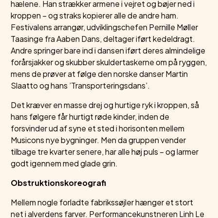
hælene. Han strækker armene i vejret og bøjer ned i
kroppen – og straks kopierer alle de andre ham.
Festivalens arrangør, udviklingschefen Pernille Møller
Taasinge fra Aaben Dans, deltager iført kedeldragt.
Andre springer bare ind i dansen iført deres almindelige
forårsjakker og skubber skuldertaskerne om på ryggen,
mens de prøver at følge den norske danser Martin
Slaatto og hans ’Transporteringsdans’.
Det kræver en masse drej og hurtige ryk i kroppen, så
hans følgere får hurtigt røde kinder, inden de
forsvinder ud af syne et sted i horisonten mellem
Musicons nye bygninger. Men da gruppen vender
tilbage tre kvarter senere, har alle høj puls – og larmer
godt igennem med glade grin.
Obstruktionskoreografi
Mellem nogle forladte fabrikssøjler hænger et stort
net i alverdens farver. Performancekunstneren Linh Le