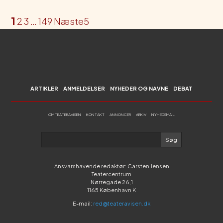
1
2
3
…
149
Næste
ARTIKLER
ANMELDELSER
NYHEDER OG NAVNE
DEBAT
OM TEATERAVISEN
KONTAKT
ANNONCER
ARKIV
NYHEDSMAIL
Ansvarshavende redaktør: Carsten Jensen
Teatercentrum
Nørregade 26,1
1165 København K
E-mail:
red@teateravisen.dk