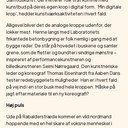
kunstbud på deres egen krop i digital form. ’Min digitale
krop’, hedder kunstværksaktiviteten i hvert fald.
Alligevel bliver det de analoge kroppe udenfor, der
lokker mest. Henne langs med Laboratoriets
firkantede betonbygning er folk nemlig i gang med at
bygge reder. De står på hovedet i buskene og samler
grene, som de fletter og bundter i sindrige mønstre –
inspireret af performancekunstneren og
billedkunstneren Seimi Nørregaard. Den kunstneriske
leder og koreograf Thomas Eisenhardt fra Aaben Dans
tester redebyggeriets muligheder. Han er i hvert fald
på vej ind i en stor busk med hele kroppen. Måske på
jagt efter materiale til en ny koreografi?
Høj puls
Ude på Rabalderstræde kommer en vild nordmand
hoppende med en hel skare af voksne mennesker i