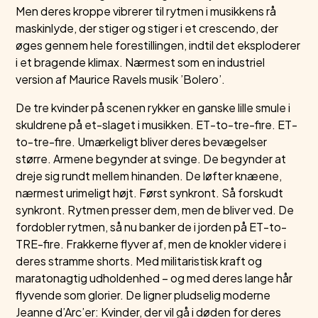
Men deres kroppe vibrerer til rytmen i musikkens rå
maskinlyde, der stiger og stiger i et crescendo, der
øges gennem hele forestillingen, indtil det eksploderer
i et bragende klimax. Nærmest som en industriel
version af Maurice Ravels musik ’Bolero’.
De tre kvinder på scenen rykker en ganske lille smule i
skuldrene på et-slaget i musikken. ET-to-tre-fire. ET-
to-tre-fire. Umærkeligt bliver deres bevægelser
større. Armene begynder at svinge. De begynder at
dreje sig rundt mellem hinanden. De løfter knæene,
nærmest urimeligt højt. Først synkront. Så forskudt
synkront. Rytmen presser dem, men de bliver ved. De
fordobler rytmen, så nu banker de i jorden på ET-to-
TRE-fire. Frakkerne flyver af, men de knokler videre i
deres stramme shorts. Med militaristisk kraft og
maratonagtig udholdenhed – og med deres lange hår
flyvende som glorier. De ligner pludselig moderne
Jeanne d’Arc’er: Kvinder, der vil gå i døden for deres