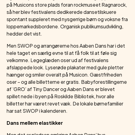
på Musicons store plads foran rockmuseet Ragnarock,
så her blev festivalens dedikerede dansetilskuere
spontant suppleret med nysgerrige børn og voksne fra
loppemarkedsbordene. Organisk publikumsudvikling,
hedder det vist.
Men SWOP og arrangørerne hos Aaben Dans har i det
hele taget en særlig evne til at få folk til at føle sig
velkomne. Legeglæden oser ud af festivalens
afslappede look. Lyserøde plakater med gule pletter
hænger og smiler overalt på Musicon. Gæstfriheden
oser – og alle billetterne er gratis. Babyforestillingerne
af ’GRO’ af Tiny Dancer og Aaben Dans er blevet
spillet nede i byen på Roskilde Bibliotek, hvor alle
billetter har været revet væk. De lokale børnefamilier
har sat SWOP i kalenderen.
Dans mellem elastikker
Men det er pladsen omkring Aaben Dans’ hus