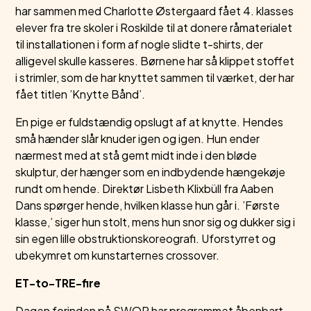
har sammen med Charlotte Østergaard fået 4. klasses
elever fra tre skoler i Roskilde til at donere råmaterialet
til installationen i form af nogle slidte t-shirts, der
alligevel skulle kasseres. Børnene har så klippet stoffet
i strimler, som de har knyttet sammen til værket, der har
fået titlen ’Knytte Bånd’.
En pige er fuldstændig opslugt af at knytte. Hendes
små hænder slår knuder igen og igen. Hun ender
nærmest med at stå gemt midt inde i den bløde
skulptur, der hænger som en indbydende hængekøje
rundt om hende. Direktør Lisbeth Klixbüll fra Aaben
Dans spørger hende, hvilken klasse hun går i. ’Første
klasse,’ siger hun stolt, mens hun snor sig og dukker sig i
sin egen lille obstruktionskoreografi. Uforstyrret og
ubekymret om kunstarternes crossover.
ET-to-TRE-fire
Dagen forinden på SWOP har programmet åbenbart