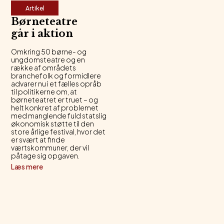
Artikel
Børneteatre
går i aktion
Omkring 50 børne- og
ungdomsteatre og en
række af områdets
branchefolk og formidlere
advarer nu i et fælles opråb
til politikerne om, at
børneteatret er truet – og
helt konkret af problemet
med manglende fuld statslig
økonomisk støtte til den
store årlige festival, hvor det
er svært at finde
værtskommuner, der vil
påtage sig opgaven.
Læs mere