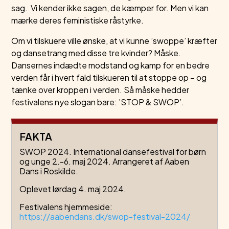
sag. Vi kender ikke sagen, de kæmper for. Men vi kan
mærke deres feministiske råstyrke.
Om vi tilskuere ville ønske, at vi kunne ’swoppe’ kræfter
og dansetrang med disse tre kvinder? Måske.
Dansernes indædte modstand og kamp for en bedre
verden får i hvert fald tilskueren til at stoppe op – og
tænke over kroppen i verden. Så måske hedder
festivalens nye slogan bare: ’STOP & SWOP’.
FAKTA
SWOP 2024. International dansefestival for børn
og unge 2.-6. maj 2024. Arrangeret af Aaben
Dans i Roskilde.
Oplevet lørdag 4. maj 2024.
Festivalens hjemmeside:
https://aabendans.dk/swop-festival-2024/