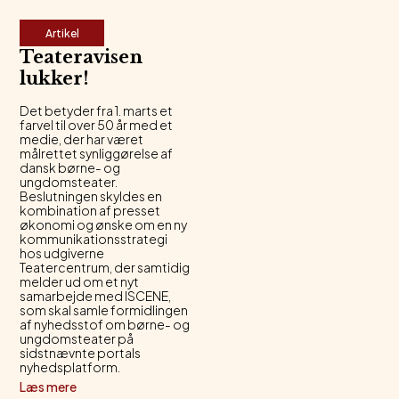
Artikel
Teateravisen
lukker!
Det betyder fra 1. marts et
farvel til over 50 år med et
medie, der har været
målrettet synliggørelse af
dansk børne- og
ungdomsteater.
Beslutningen skyldes en
kombination af presset
økonomi og ønske om en ny
kommunikationsstrategi
hos udgiverne
Teatercentrum, der samtidig
melder ud om et nyt
samarbejde med ISCENE,
som skal samle formidlingen
af nyhedsstof om børne- og
ungdomsteater på
sidstnævnte portals
nyhedsplatform.
Læs mere