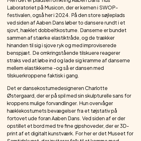
Laboratoriet på Musicon, der er kernen i SWOP-
festivalen, også her i 2024. På den store søjleplads
ved siden af Aaben Dans løber to dansere rundt i et
sjovt, hæklet dobbeltkostume. Danserne er bundet
sammen af stærke elastiktråde, og de trækker
hinanden til sig i sjove ryk og med improviserede
benspjæt. De omkringstående tilskuere reagerer
straks ved at løbe ind og lade sig kramme af danserne
mellem elastikkerne -og så er dansen med
tilskuerkroppene faktisk i gang.
Det er dansekostumedesigneren Charlotte
Østergaard, der er på spil med sin skulpturelle sans for
kroppens mulige forvandlinger. Hun overvåger
hæklekostumets bevægelser fra et tøjstativ på
fortovet ude foran Aaben Dans. Ved siden af er der
opstillet et bord med tre fine gipshoveder, der er 3D-
print af et digitalt kunstværk. For her er det Museet for
Samtidskunst, der inviterer folk til at komme med