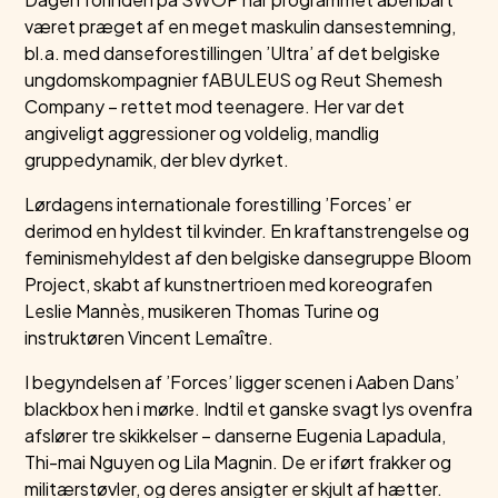
været præget af en meget maskulin dansestemning,
bl.a. med danseforestillingen ’Ultra’ af det belgiske
ungdomskompagnier fABULEUS og Reut Shemesh
Company – rettet mod teenagere. Her var det
angiveligt aggressioner og voldelig, mandlig
gruppedynamik, der blev dyrket.
Lørdagens internationale forestilling ’Forces’ er
derimod en hyldest til kvinder. En kraftanstrengelse og
feminismehyldest af den belgiske dansegruppe Bloom
Project, skabt af kunstnertrioen med koreografen
Leslie Mannès, musikeren Thomas Turine og
instruktøren Vincent Lemaître.
I begyndelsen af ’Forces’ ligger scenen i Aaben Dans’
blackbox hen i mørke. Indtil et ganske svagt lys ovenfra
afslører tre skikkelser – danserne Eugenia Lapadula,
Thi-mai Nguyen og Lila Magnin. De er iført frakker og
militærstøvler, og deres ansigter er skjult af hætter.