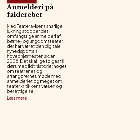
Anmelderi på
falderebet
Med Teateravisens snarlige
lukning stopper det
omfangsrige anmelderi af
børne- og ungdomsteater,
der har været den digitale
nyhedsportals
hovedhjørnesten siden
2008. Det skal lige følges til
dørs med lidt historie; noget
om teatrenes og
arrangørernes møde med
anmelderiet og meget om
teaterkritikkens væsen og
berettigelse
Læs mere