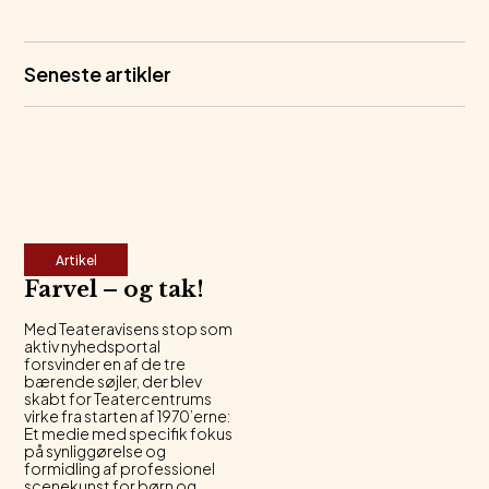
Seneste artikler
Artikel
Farvel – og tak!
Med Teateravisens stop som
aktiv nyhedsportal
forsvinder en af de tre
bærende søjler, der blev
skabt for Teatercentrums
virke fra starten af 1970’erne:
Et medie med specifik fokus
på synliggørelse og
formidling af professionel
scenekunst for børn og