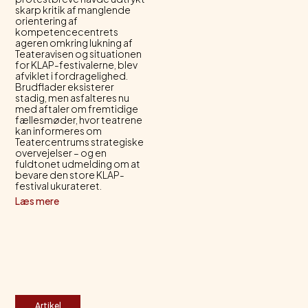
skarp kritik af manglende
orientering af
kompetencecentrets
ageren omkring lukning af
Teateravisen og situationen
for KLAP-festivalerne, blev
afviklet i fordragelighed.
Brudflader eksisterer
stadig, men asfalteres nu
med aftaler om fremtidige
fællesmøder, hvor teatrene
kan informeres om
Teatercentrums strategiske
overvejelser – og en
fuldtonet udmelding om at
bevare den store KLAP-
festival ukurateret.
Læs mere
Artikel