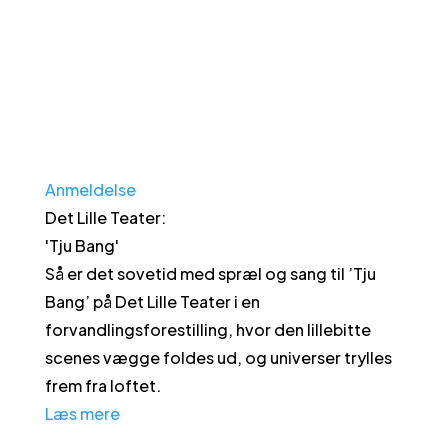
Anmeldelse
Det Lille Teater
:
'
Tju Bang
'
Så er det sovetid med spræl og sang til ’Tju
Bang’ på Det Lille Teater i en
forvandlingsforestilling, hvor den lillebitte
scenes vægge foldes ud, og universer trylles
frem fra loftet.
Læs mere