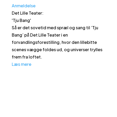
Anmeldelse
Det Lille Teater
:
'
Tju Bang
'
Så er det sovetid med spræl og sang til ’Tju
Bang’ på Det Lille Teater i en
forvandlingsforestilling, hvor den lillebitte
scenes vægge foldes ud, og universer trylles
frem fra loftet.
Læs mere