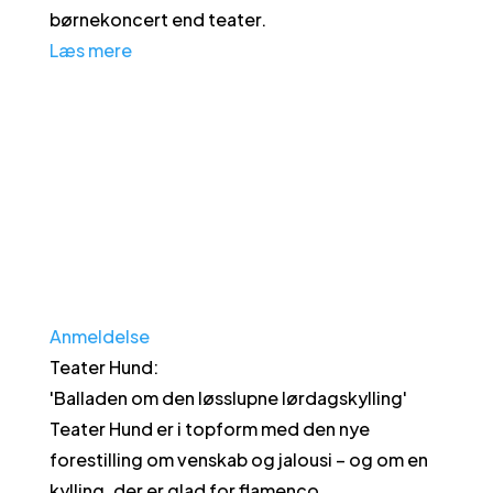
børnekoncert end teater.
Læs mere
Anmeldelse
Teater Hund
:
'
Balladen om den løsslupne lørdagskylling
'
Teater Hund er i topform med den nye
forestilling om venskab og jalousi – og om en
kylling, der er glad for flamenco.