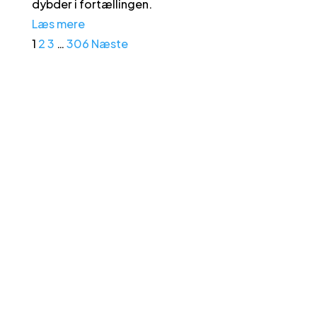
dybder i fortællingen.
Læs mere
1
2
3
…
306
Næste