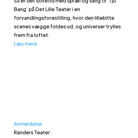
Så er det sovetid med spræl og sang til ’Tju
Bang’ på Det Lille Teater i en
forvandlingsforestilling, hvor den lillebitte
scenes vægge foldes ud, og universer trylles
frem fra loftet.
Læs mere
Anmeldelse
Randers Teater
: