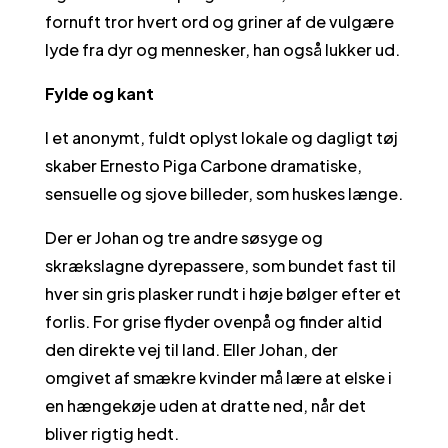
fornuft tror hvert ord og griner af de vulgære
lyde fra dyr og mennesker, han også lukker ud.
Fylde og kant
I et anonymt, fuldt oplyst lokale og dagligt tøj
skaber Ernesto Piga Carbone dramatiske,
sensuelle og sjove billeder, som huskes længe.
Der er Johan og tre andre søsyge og
skrækslagne dyrepassere, som bundet fast til
hver sin gris plasker rundt i høje bølger efter et
forlis. For grise flyder ovenpå og finder altid
den direkte vej til land. Eller Johan, der
omgivet af smækre kvinder må lære at elske i
en hængekøje uden at dratte ned, når det
bliver rigtig hedt.