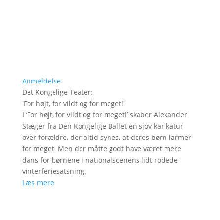
Anmeldelse
Det Kongelige Teater
:
'
For højt, for vildt og for meget!
'
I ’For højt, for vildt og for meget!’ skaber Alexander
Stæger fra Den Kongelige Ballet en sjov karikatur
over forældre, der altid synes, at deres børn larmer
for meget. Men der måtte godt have været mere
dans for børnene i nationalscenens lidt rodede
vinterferiesatsning.
Læs mere