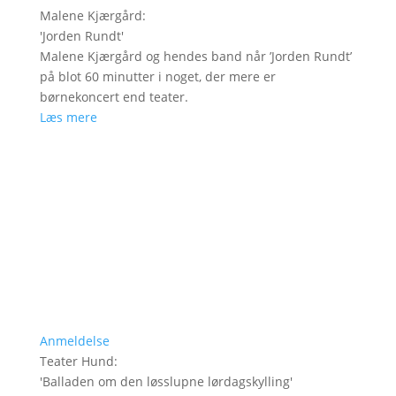
Malene Kjærgård
:
'
Jorden Rundt
'
Malene Kjærgård og hendes band når ’Jorden Rundt’
på blot 60 minutter i noget, der mere er
børnekoncert end teater.
Læs mere
Anmeldelse
Teater Hund
:
'
Balladen om den løsslupne lørdagskylling
'