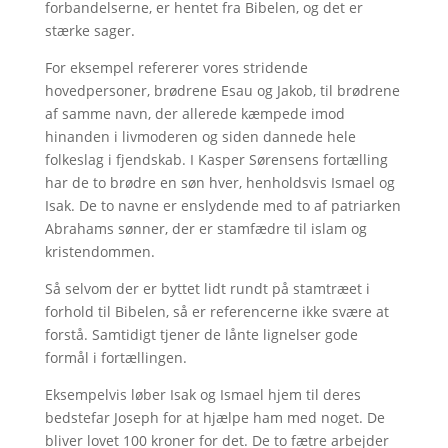
forbandelserne, er hentet fra Bibelen, og det er
stærke sager.
For eksempel refererer vores stridende
hovedpersoner, brødrene Esau og Jakob, til brødrene
af samme navn, der allerede kæmpede imod
hinanden i livmoderen og siden dannede hele
folkeslag i fjendskab. I Kasper Sørensens fortælling
har de to brødre en søn hver, henholdsvis Ismael og
Isak. De to navne er enslydende med to af patriarken
Abrahams sønner, der er stamfædre til islam og
kristendommen.
Så selvom der er byttet lidt rundt på stamtræet i
forhold til Bibelen, så er referencerne ikke svære at
forstå. Samtidigt tjener de lånte lignelser gode
formål i fortællingen.
Eksempelvis løber Isak og Ismael hjem til deres
bedstefar Joseph for at hjælpe ham med noget. De
bliver lovet 100 kroner for det. De to fætre arbejder