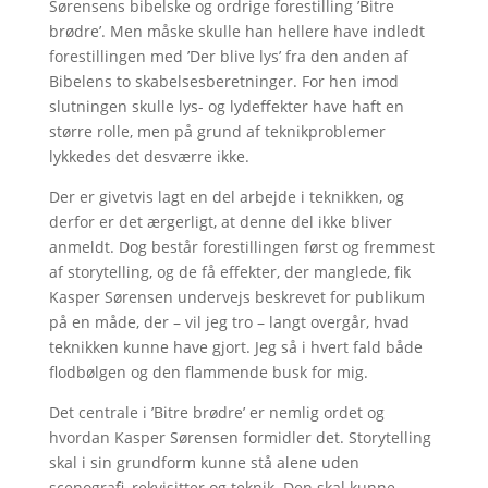
Sørensens bibelske og ordrige forestilling ’Bitre
brødre’. Men måske skulle han hellere have indledt
forestillingen med ’Der blive lys’ fra den anden af
Bibelens to skabelsesberetninger. For hen imod
slutningen skulle lys- og lydeffekter have haft en
større rolle, men på grund af teknikproblemer
lykkedes det desværre ikke.
Der er givetvis lagt en del arbejde i teknikken, og
derfor er det ærgerligt, at denne del ikke bliver
anmeldt. Dog består forestillingen først og fremmest
af storytelling, og de få effekter, der manglede, fik
Kasper Sørensen undervejs beskrevet for publikum
på en måde, der – vil jeg tro – langt overgår, hvad
teknikken kunne have gjort. Jeg så i hvert fald både
flodbølgen og den flammende busk for mig.
Det centrale i ’Bitre brødre’ er nemlig ordet og
hvordan Kasper Sørensen formidler det. Storytelling
skal i sin grundform kunne stå alene uden
scenografi, rekvisitter og teknik. Den skal kunne