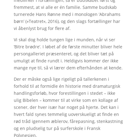
medvirker i fortællingen, så er budskabet først og
fremmest, at vi alle er én familie. Samme budskab
turnerede Hans Rønne med i monologen ’Abrahams
børn’ (»Teatret«, 2016), og den slags fortællinger har
vi åbenlyst brug for flere af.
Vi skal dog holde tungen lige i munden, når vi ser
’Bitre brødre’. I løbet af de første minutter bliver hele
persongalleriet præsenteret, og det bliver tæt på
umuligt at finde rundt i. Heldigvis kommer der ikke
mange nye til, så vi lærer dem efterhånden at kende.
Der er måske også lige rigeligt på tallerkenen i
forhold til at formidle én historie med dramaturgisk
handlingsforløb, hvor forestillingen i stedet – ikke
ulig Bibelen – kommer til at virke som en kollage af
scener, der hver især har noget på hjerte. Det kan i
hvert fald synes temmelig uoverskueligt at finde en
rød tråd igennem æblerov, fårepasning, stenkastning
og en pludselig tur på surferskole i Fransk
Polynesien.