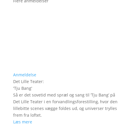
Flere anmeldelser
Anmeldelse
Det Lille Teater
:
'
Tju Bang
'
Så er det sovetid med spræl og sang til ’Tju Bang’ på
Det Lille Teater i en forvandlingsforestilling, hvor den
lillebitte scenes vægge foldes ud, og universer trylles
frem fra loftet.
Læs mere