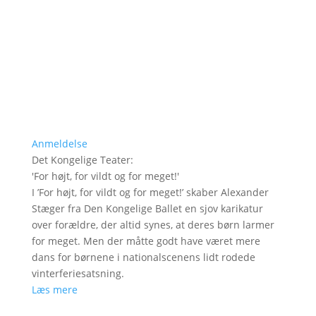
Anmeldelse
Det Kongelige Teater
:
'
For højt, for vildt og for meget!
'
I ’For højt, for vildt og for meget!’ skaber Alexander
Stæger fra Den Kongelige Ballet en sjov karikatur
over forældre, der altid synes, at deres børn larmer
for meget. Men der måtte godt have været mere
dans for børnene i nationalscenens lidt rodede
vinterferiesatsning.
Læs mere