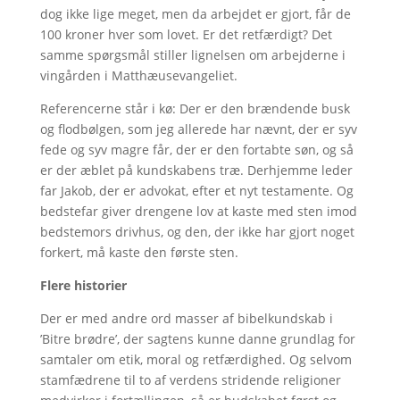
dog ikke lige meget, men da arbejdet er gjort, får de
100 kroner hver som lovet. Er det retfærdigt? Det
samme spørgsmål stiller lignelsen om arbejderne i
vingården i Matthæusevangeliet.
Referencerne står i kø: Der er den brændende busk
og flodbølgen, som jeg allerede har nævnt, der er syv
fede og syv magre får, der er den fortabte søn, og så
er der æblet på kundskabens træ. Derhjemme leder
far Jakob, der er advokat, efter et nyt testamente. Og
bedstefar giver drengene lov at kaste med sten imod
bedstemors drivhus, og den, der ikke har gjort noget
forkert, må kaste den første sten.
Flere historier
Der er med andre ord masser af bibelkundskab i
’Bitre brødre’, der sagtens kunne danne grundlag for
samtaler om etik, moral og retfærdighed. Og selvom
stamfædrene til to af verdens stridende religioner