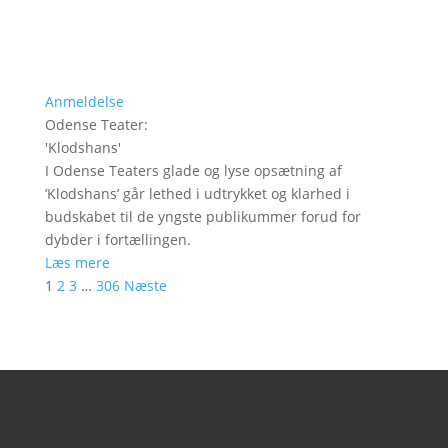
Anmeldelse
Odense Teater
:
'
Klodshans
'
I Odense Teaters glade og lyse opsætning af
’Klodshans’ går lethed i udtrykket og klarhed i
budskabet til de yngste publikummer forud for
dybder i fortællingen.
Læs mere
1
2
3
…
306
Næste