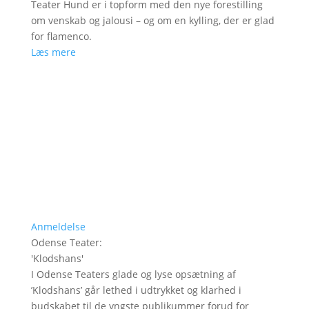
Teater Hund er i topform med den nye forestilling
om venskab og jalousi – og om en kylling, der er glad
for flamenco.
Læs mere
Anmeldelse
Odense Teater
:
'
Klodshans
'
I Odense Teaters glade og lyse opsætning af
’Klodshans’ går lethed i udtrykket og klarhed i
budskabet til de yngste publikummer forud for