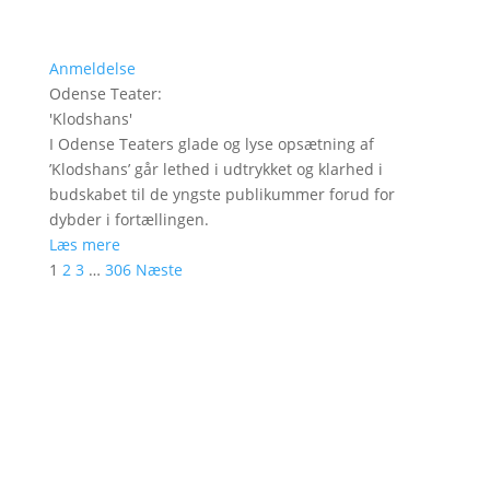
Anmeldelse
Odense Teater
:
'
Klodshans
'
I Odense Teaters glade og lyse opsætning af
’Klodshans’ går lethed i udtrykket og klarhed i
budskabet til de yngste publikummer forud for
dybder i fortællingen.
Læs mere
1
2
3
…
306
Næste