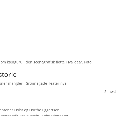
 kænguru i den scenografisk flotte ’Hva’ det?’. Foto:
storie
ioner mangler i Grønnegade Teater nye
Senest
lantener Holst og Dorthe Eggertsen.
 Scenografi: Tanja Bovin. Animationer og