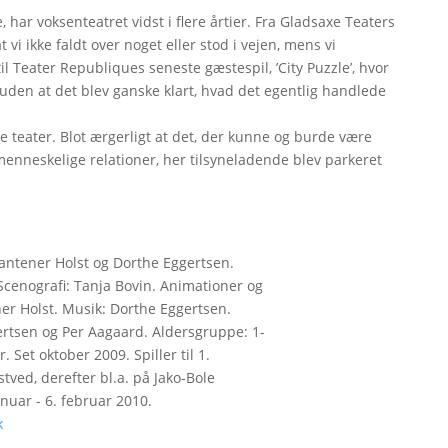
 har voksenteatret vidst i flere årtier. Fra Gladsaxe Teaters
t vi ikke faldt over noget eller stod i vejen, mens vi
il Teater Republiques seneste gæstespil, ’City Puzzle’, hvor
 uden at det blev ganske klart, hvad det egentlig handlede
e teater. Blot ærgerligt at det, der kunne og burde være
menneskelige relationer, her tilsyneladende blev parkeret
lantener Holst og Dorthe Eggertsen.
 Scenografi: Tanja Bovin. Animationer og
ner Holst. Musik: Dorthe Eggertsen.
rtsen og Per Aagaard. Aldersgruppe: 1-
. Set oktober 2009. Spiller til 1.
ved, derefter bl.a. på Jako-Bole
anuar - 6. februar 2010.
k