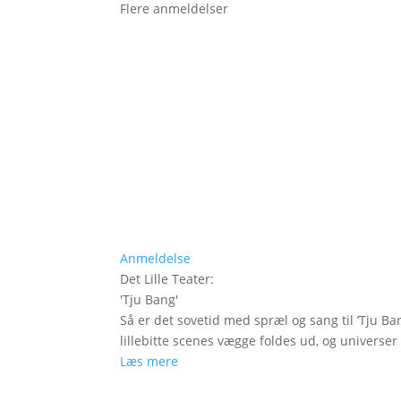
Flere anmeldelser
Anmeldelse
Det Lille Teater
:
'
Tju Bang
'
Så er det sovetid med spræl og sang til ’Tju Ban
lillebitte scenes vægge foldes ud, og universer t
Læs mere