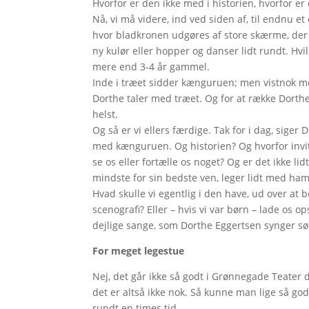
Hvorfor er den ikke med i historien, hvorfor e
Nå, vi må videre, ind ved siden af, til endnu e
hvor bladkronen udgøres af store skærme, der k
ny kulør eller hopper og danser lidt rundt. Hvilk
mere end 3-4 år gammel.
Inde i træet sidder kænguruen; men vistnok mes
Dorthe taler med træet. Og for at række Dorthe 
helst.
Og så er vi ellers færdige. Tak for i dag, siger 
med kænguruen. Og historien? Og hvorfor invite
se os eller fortælle os noget? Og er det ikke lid
mindste for sin bedste ven, leger lidt med ham
Hvad skulle vi egentlig i den have, ud over a
scenografi? Eller – hvis vi var børn – lade os o
dejlige sange, som Dorthe Eggertsen synger s
For meget legestue
Nej, det går ikke så godt i Grønnegade Teater 
det er altså ikke nok. Så kunne man lige så go
rundt en times tid.