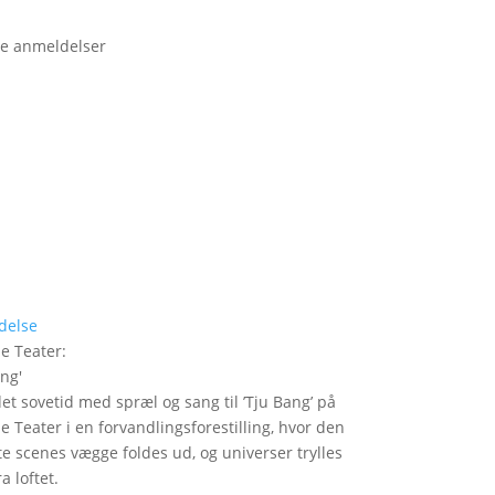
e anmeldelser
delse
le Teater
:
ang
'
det sovetid med spræl og sang til ’Tju Bang’ på
le Teater i en forvandlingsforestilling, hvor den
itte scenes vægge foldes ud, og universer trylles
a loftet.