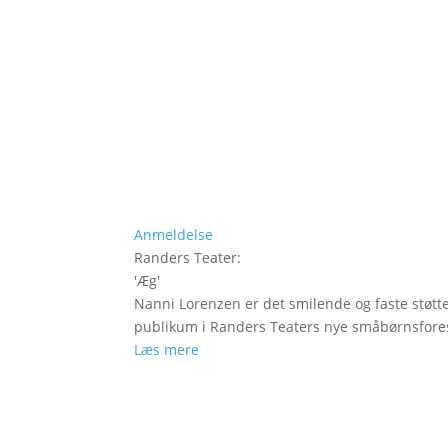
Anmeldelse
Randers Teater
:
'
Æg
'
Nanni Lorenzen er det smilende og faste støtt
publikum i Randers Teaters nye småbørnsfores
Læs mere