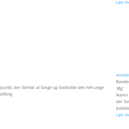
Læs m
Anmel
Rander
epunkt, der formår at fange og fastholde det helt unge
'
Æg
'
tilling
Nanni 
der fo
publik
Læs m