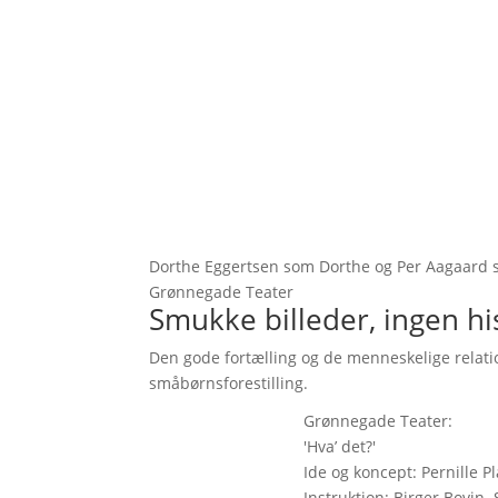
Dorthe Eggertsen som Dorthe og Per Aagaard som
Grønnegade Teater
Smukke billeder, ingen hi
Den gode fortælling og de menneskelige relat
småbørnsforestilling.
Grønnegade Teater:
'Hva’ det?'
Ide og koncept: Pernille P
Instruktion: Birger Bovin.