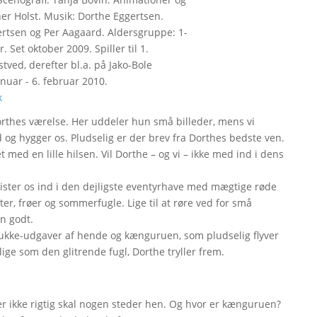
ner Holst. Musik: Dorthe Eggertsen.
rtsen og Per Aagaard. Aldersgruppe: 1-
. Set oktober 2009. Spiller til 1.
ved, derefter bl.a. på Jako-Bole
anuar - 6. februar 2010.
k
rthes værelse. Her uddeler hun små billeder, mens vi
og hygger os. Pludselig er der brev fra Dorthes bedste ven.
med en lille hilsen. Vil Dorthe – og vi – ikke med ind i dens
i lister os ind i den dejligste eventyrhave med mægtige røde
r, frøer og sommerfugle. Lige til at røre ved for små
n godt.
 dukke-udgaver af hende og kænguruen, som pludselig flyver
ige som den glitrende fugl, Dorthe tryller frem.
 der ikke rigtig skal nogen steder hen. Og hvor er kænguruen?