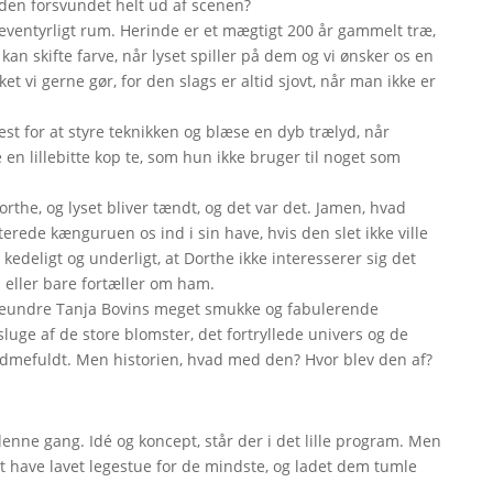
r den forsvundet helt ud af scenen?
t eventyrligt rum. Herinde er et mægtigt 200 år gammelt træ,
an skifte farve, når lyset spiller på dem og vi ønsker os en
et vi gerne gør, for den slags er altid sjovt, når man ikke er
t for at styre teknikken og blæse en dyb trælyd, når
en lillebitte kop te, som hun ikke bruger til noget som
Dorthe, og lyset bliver tændt, og det var det. Jamen, hvad
rede kænguruen os ind i sin have, hvis den slet ikke ville
t kedeligt og underligt, at Dorthe ikke interesserer sig det
 eller bare fortæller om ham.
t beundre Tanja Bovins meget smukke og fabulerende
psluge af de store blomster, det fortryllede univers og de
ødmefuldt. Men historien, hvad med den? Hvor blev den af?
denne gang. Idé og koncept, står der i det lille program. Men
dt have lavet legestue for de mindste, og ladet dem tumle