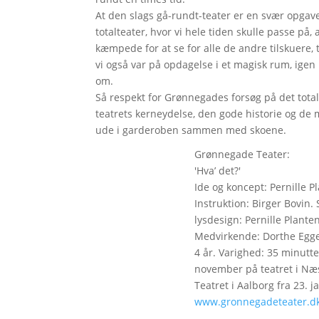
At den slags gå-rundt-teater er en svær opgave,
totalteater, hvor vi hele tiden skulle passe på, a
kæmpede for at se for alle de andre tilskuere, t
vi også var på opdagelse i et magisk rum, igen
om.
Så respekt for Grønnegades forsøg på det total
teatrets kerneydelse, den gode historie og de 
ude i garderoben sammen med skoene.
Grønnegade Teater:
'Hva’ det?'
Ide og koncept: Pernille P
Instruktion: Birger Bovin.
lysdesign: Pernille Plante
Medvirkende: Dorthe Egge
4 år. Varighed: 35 minutter
november på teatret i Næst
Teatret i Aalborg fra 23. j
www.gronnegadeteater.d