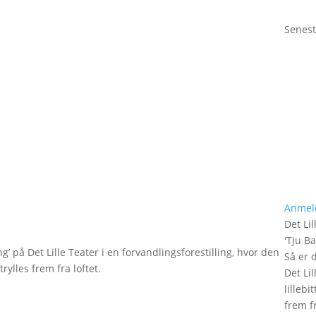
Senest
Anmel
Det Lil
'
Tju B
g’ på Det Lille Teater i en forvandlingsforestilling, hvor den
Så er 
rylles frem fra loftet.
Det Lil
lilleb
frem fr