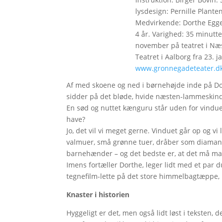
lysdesign: Pernille Plante
Medvirkende: Dorthe Egge
4 år. Varighed: 35 minutter
november på teatret i Næst
Teatret i Aalborg fra 23. j
www.gronnegadeteater.d
Af med skoene og ned i børnehøjde inde på Do
sidder på det bløde, hvide næsten-lammeskind 
En sød og nuttet kænguru står uden for vinduet 
have?
Jo, det vil vi meget gerne. Vinduet går op og v
valmuer, små grønne tuer, dråber som diamante
barnehænder – og det bedste er, at det må ma
Imens fortæller Dorthe, leger lidt med et par
tegnefilm-lette på det store himmelbagtæppe, l
Knaster i historien
Hyggeligt er det, men også lidt løst i teksten,