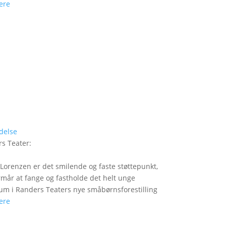
ere
delse
s Teater
:
Lorenzen er det smilende og faste støttepunkt,
rmår at fange og fastholde det helt unge
um i Randers Teaters nye småbørnsforestilling
ere