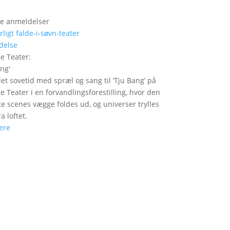
e anmeldelser
delse
le Teater
:
ang
'
det sovetid med spræl og sang til ’Tju Bang’ på
le Teater i en forvandlingsforestilling, hvor den
itte scenes vægge foldes ud, og universer trylles
a loftet.
ere