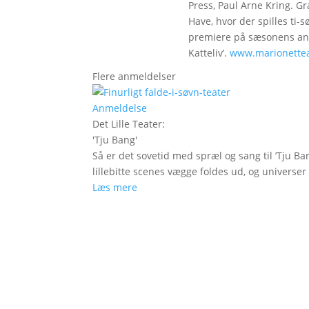
Press, Paul Arne Kring. Gr
Have, hvor der spilles ti-sø 
premiere på sæsonens ande
Katteliv’.
www.marionettea
Flere anmeldelser
Anmeldelse
Det Lille Teater
:
'
Tju Bang
'
Så er det sovetid med spræl og sang til ’Tju Ban
lillebitte scenes vægge foldes ud, og universer t
Læs mere