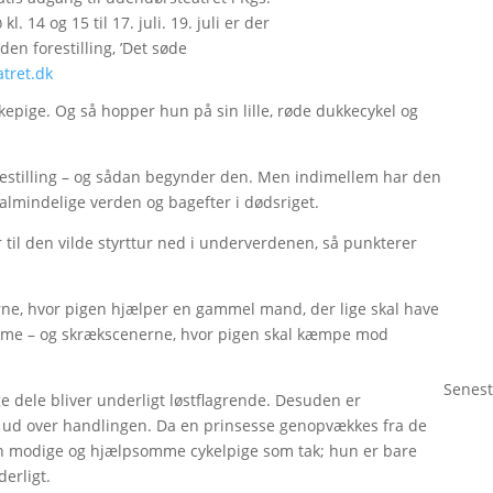
kl. 14 og 15 til 17. juli. 19. juli er der
n forestilling, ’Det søde
tret.dk
dukkepige. Og så hopper hun på sin lille, røde dukkecykel og
estilling – og sådan begynder den. Men indimellem har den
n almindelige verden og bagefter i dødsriget.
til den vilde styrttur ned i underverdenen, så punkterer
erne, hvor pigen hjælper en gammel mand, der lige skal have
dame – og skrækscenerne, hvor pigen skal kæmpe mod
Senest
 dele bliver underligt løstflagrende. Desuden er
redt ud over handlingen. Da en prinsesse genopvækkes fra de
den modige og hjælpsomme cykelpige som tak; hun er bare
derligt.