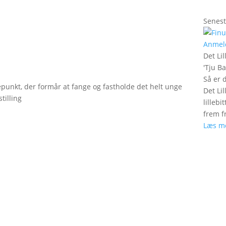
Senest
Anmel
Det Lil
'
Tju B
Så er 
epunkt, der formår at fange og fastholde det helt unge
Det Lil
tilling
lilleb
frem fr
Læs m