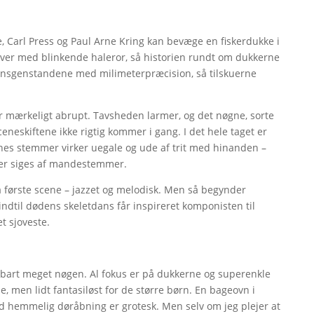
 Carl Press og Paul Arne Kring kan bevæge en fiskerdukke i
yver med blinkende haleror, så historien rundt om dukkerne
ionsgenstandene med milimeterpræcision, så tilskuerne
r mærkeligt abrupt. Tavsheden larmer, og det nøgne, sorte
eneskiftene ikke rigtig kommer i gang. I det hele taget er
ernes stemmer virker uegale og ude af trit med hinanden –
kker siges af mandestemmer.
a første scene – jazzet og melodisk. Men så begynder
 indtil dødens skeletdans får inspireret komponisten til
t sjoveste.
lbart meget nøgen. Al fokus er på dukkerne og superenkle
e, men lidt fantasiløst for de større børn. En bageovn i
ed hemmelig døråbning er grotesk. Men selv om jeg plejer at