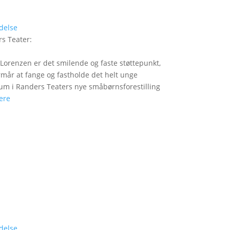
delse
s Teater
:
Lorenzen er det smilende og faste støttepunkt,
rmår at fange og fastholde det helt unge
um i Randers Teaters nye småbørnsforestilling
ere
delse