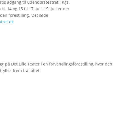
atis adgang til udendørsteatret i Kgs.
kl. 14 og 15 til 17. juli. 19. juli er der
n forestilling, ’Det søde
tret.dk
g’ på Det Lille Teater i en forvandlingsforestilling, hvor den
rylles frem fra loftet.