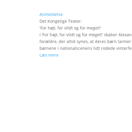
Anmeldelse
Det Kongelige Teater
:
'
For højt, for vildt og for meget!
'
I ’For højt, for vildt og for meget!’ skaber Ale
forældre, der altid synes, at deres børn larm
børnene i nationalscenens lidt rodede vinterfe
Læs mere