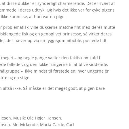
e, at disse dukker er synderligt charmerende. Det er svært at
ræmmede i deres udtryk. Og hvis det ikke var for cykelpigens
 ikke kunne se, at hun var en pige.
ler problematisk, ville dukkerne matche fint med deres mutte
iskfangede fisk og en genoplivet prinsesse, så virker deres
dej, der hæver op via en tyggegummiboble, pustede lidt
or meget – og nogle gange vælter den faktisk omkuld i
de billeder, og den lokker ungerne til at blive siddende.
ålgruppe – ikke mindst til førstedelen, hvor ungerne er
 træ og en stige.
n altså ikke. Så måske er det meget godt, at pigen bare
hiesen. Musik: Ole Højer Hansen.
ansen. Medvirkende: Maria Garde, Carl