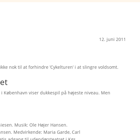
12. juni 2011
ke nok til at forhindre ’Cykelturen’ i at slingre voldsomt.
et
e i København viser dukkespil på højeste niveau. Men
hiesen. Musik: Ole Højer Hansen.
ansen. Medvirkende: Maria Garde, Carl
atis adgang til udendørsteatret i Kgs.