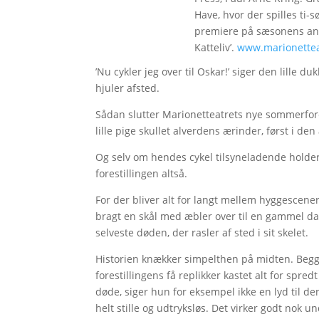
Have, hvor der spilles ti-sø 
premiere på sæsonens ande
Katteliv’.
www.marionettea
’Nu cykler jeg over til Oskar!’ siger den lille 
hjuler afsted.
Sådan slutter Marionetteatrets nye sommerfor
lille pige skullet alverdens ærinder, først i de
Og selv om hendes cykel tilsyneladende holder 
forestillingen altså.
For der bliver alt for langt mellem hyggescen
bragt en skål med æbler over til en gammel 
selveste døden, der rasler af sted i sit skelet.
Historien knækker simpelthen på midten. Begge
forestillingens få replikker kastet alt for sp
døde, siger hun for eksempel ikke en lyd til 
helt stille og udtryksløs. Det virker godt nok un