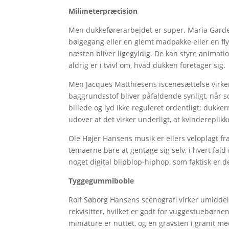
Milimeterpræcision
Men dukkeførerarbejdet er super. Maria Garde,
bølgegang eller en glemt madpakke eller en fl
næsten bliver ligegyldig. De kan styre animat
aldrig er i tvivl om, hvad dukken foretager sig.
Men Jacques Matthiesens iscenesættelse virke
baggrundsstof bliver påfaldende synligt, når sc
billede og lyd ikke reguleret ordentligt; dukk
udover at det virker underligt, at kvinderepli
Ole Højer Hansens musik er ellers veloplagt fr
temaerne bare at gentage sig selv, i hvert fald
noget digital blipblop-hiphop, som faktisk er de
Tyggegummiboble
Rolf Søborg Hansens scenografi virker umidde
rekvisitter, hvilket er godt for vuggestuebørnen
miniature er nuttet, og en gravsten i granit m