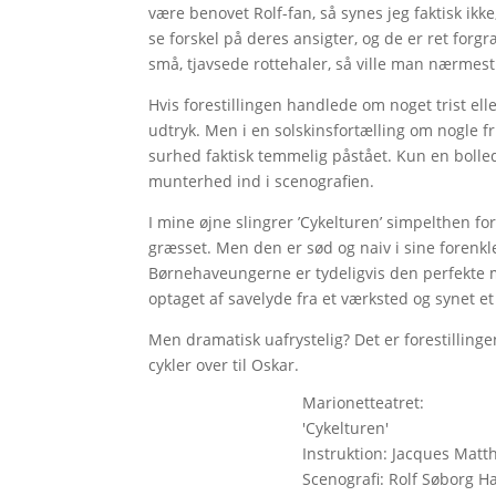
være benovet Rolf-fan, så synes jeg faktisk ikk
se forskel på deres ansigter, og de er ret forg
små, tjavsede rottehaler, så ville man nærmest
Hvis forestillingen handlede om noget trist el
udtryk. Men i en solskinsfortælling om nogle fr
surhed faktisk temmelig påstået. Kun en bolle
munterhed ind i scenografien.
I mine øjne slingrer ’Cykelturen’ simpelthen f
græsset. Men den er sød og naiv i sine forenkle
Børnehaveungerne er tydeligvis den perfekte m
optaget af savelyde fra et værksted og synet et
Men dramatisk uafrystelig? Det er forestillinge
cykler over til Oskar.
Marionetteatret:
'Cykelturen'
Instruktion: Jacques Matt
Scenografi: Rolf Søborg H