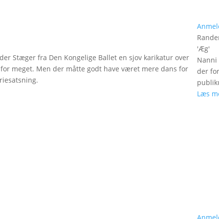
Anmel
Rander
'
Æg
'
xander Stæger fra Den Kongelige Ballet en sjov karikatur over
Nanni 
er for meget. Men der måtte godt have været mere dans for
der fo
riesatsning.
publik
Læs m
Anmel