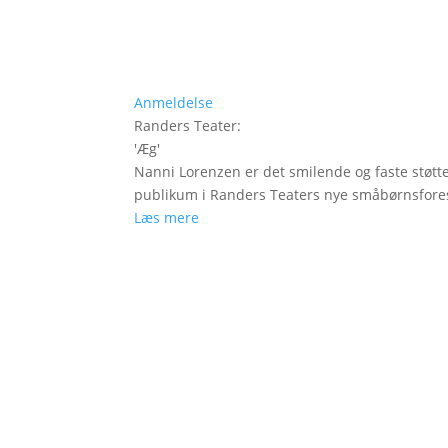
Anmeldelse
Randers Teater
:
'
Æg
'
Nanni Lorenzen er det smilende og faste støtt
publikum i Randers Teaters nye småbørnsfores
Læs mere