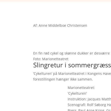
Af: Anne Middelboe Christensen
En fin rød cykel og skønne dukker er desværre ik
Foto: Marionetteatret
Slingretur i sommergræss
’Cykelturen’ på Marionetteatret i Kongens Hav
forestillingen hænger ikke sammen.
Marionetteatret:
'Cykelturen'
Instruktion: Jacques Matt
Scenografi: Rolf Søborg H
Press, Paul Arne Kring. Gr