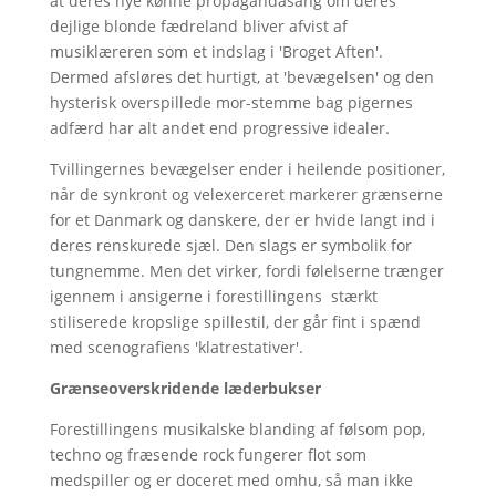
at deres nye kønne propagandasang om deres
dejlige blonde fædreland bliver afvist af
musiklæreren som et indslag i 'Broget Aften'.
Dermed afsløres det hurtigt, at 'bevægelsen' og den
hysterisk overspillede mor-stemme bag pigernes
adfærd har alt andet end progressive idealer.
Tvillingernes bevægelser ender i heilende positioner,
når de synkront og velexerceret markerer grænserne
for et Danmark og danskere, der er hvide langt ind i
deres renskurede sjæl. Den slags er symbolik for
tungnemme. Men det virker, fordi følelserne trænger
igennem i ansigerne i forestillingens stærkt
stiliserede kropslige spillestil, der går fint i spænd
med scenografiens 'klatrestativer'.
Grænseoverskridende læderbukser
Forestillingens musikalske blanding af følsom pop,
techno og fræsende rock fungerer flot som
medspiller og er doceret med omhu, så man ikke