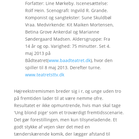
Forfatter: Line Mørkeby. Iscenesættelse:
Rolf Hein. Scenografi: Ingvild R. Grande.
Komponist og sangtekster: Sune Skuldbøl
Vraa. Medvirkende: Kit Maiken Mortensen,
Betina Grove Ankerdal og Marianne
Søndergaard Madsen. Aldersgruppe: Fra
14 år og op. Varighed: 75 minutter. Set 4.
maj 2013 på
Bådteatret(
www.baadteatret.dk
), hvor den
spiller til 8 maj 2013. Derefter turne.
www.teatretsttv.dk
Højreekstremismen breder sig i r, og unge uden tro
på fremtiden lader til at være nemme ofre.
Resultatet er ikke opmuntrende, hvis man skal tage
'Ung blond pige' som et troværdigt fremtidsscenarie.
Det gør forestillingen, men kun tilsyneladende. Et
godt stykke af vejen sker det med en
tænderskærende komik, der lægger afstand til