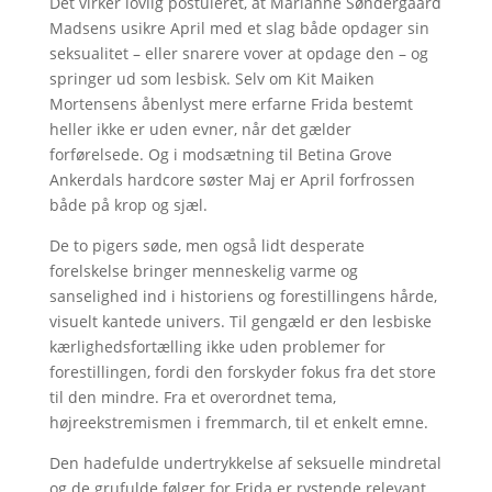
Det virker lovlig postuleret, at Marianne Søndergaard
Madsens usikre April med et slag både opdager sin
seksualitet – eller snarere vover at opdage den – og
springer ud som lesbisk. Selv om Kit Maiken
Mortensens åbenlyst mere erfarne Frida bestemt
heller ikke er uden evner, når det gælder
forførelsede. Og i modsætning til Betina Grove
Ankerdals hardcore søster Maj er April forfrossen
både på krop og sjæl.
De to pigers søde, men også lidt desperate
forelskelse bringer menneskelig varme og
sanselighed ind i historiens og forestillingens hårde,
visuelt kantede univers. Til gengæld er den lesbiske
kærlighedsfortælling ikke uden problemer for
forestillingen, fordi den forskyder fokus fra det store
til den mindre. Fra et overordnet tema,
højreekstremismen i fremmarch, til et enkelt emne.
Den hadefulde undertrykkelse af seksuelle mindretal
og de grufulde følger for Frida er rystende relevant.