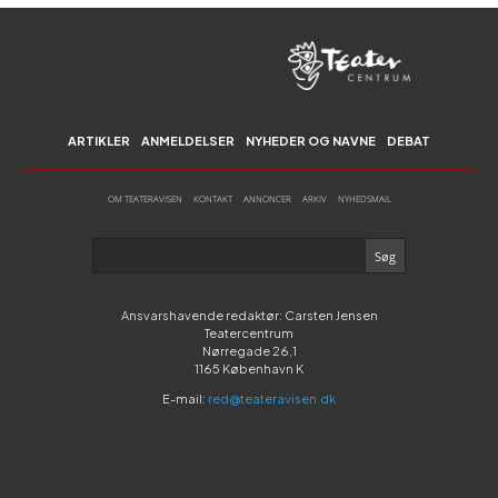
ARTIKLER
ANMELDELSER
NYHEDER OG NAVNE
DEBAT
OM TEATERAVISEN
KONTAKT
ANNONCER
ARKIV
NYHEDSMAIL
Ansvarshavende redaktør: Carsten Jensen
Teatercentrum
Nørregade 26,1
1165 København K
E-mail:
red@teateravisen.dk