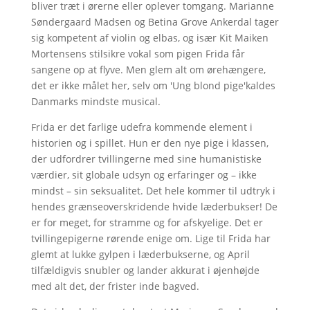
bliver træt i ørerne eller oplever tomgang. Marianne
Søndergaard Madsen og Betina Grove Ankerdal tager
sig kompetent af violin og elbas, og især Kit Maiken
Mortensens stilsikre vokal som pigen Frida får
sangene op at flyve. Men glem alt om ørehængere,
det er ikke målet her, selv om 'Ung blond pige'kaldes
Danmarks mindste musical.
Frida er det farlige udefra kommende element i
historien og i spillet. Hun er den nye pige i klassen,
der udfordrer tvillingerne med sine humanistiske
værdier, sit globale udsyn og erfaringer og – ikke
mindst – sin seksualitet. Det hele kommer til udtryk i
hendes grænseoverskridende hvide læderbukser! De
er for meget, for stramme og for afskyelige. Det er
tvillingepigerne rørende enige om. Lige til Frida har
glemt at lukke gylpen i læderbukserne, og April
tilfældigvis snubler og lander akkurat i øjenhøjde
med alt det, der frister inde bagved.