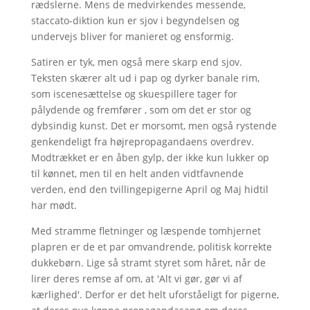
rædslerne. Mens de medvirkendes messende,
staccato-diktion kun er sjov i begyndelsen og
undervejs bliver for manieret og ensformig.
Satiren er tyk, men også mere skarp end sjov.
Teksten skærer alt ud i pap og dyrker banale rim,
som iscenesættelse og skuespillere tager for
pålydende og fremfører , som om det er stor og
dybsindig kunst. Det er morsomt, men også rystende
genkendeligt fra højrepropagandaens overdrev.
Modtrækket er en åben gylp, der ikke kun lukker op
til kønnet, men til en helt anden vidtfavnende
verden, end den tvillingepigerne April og Maj hidtil
har mødt.
Med stramme fletninger og læspende tomhjernet
plapren er de et par omvandrende, politisk korrekte
dukkebørn. Lige så stramt styret som håret, når de
lirer deres remse af om, at 'Alt vi gør, gør vi af
kærlighed'. Derfor er det helt uforståeligt for pigerne,