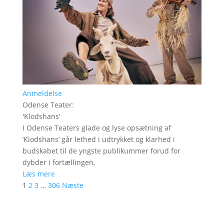
Anmeldelse
Odense Teater
:
'
Klodshans
'
I Odense Teaters glade og lyse opsætning af
’Klodshans’ går lethed i udtrykket og klarhed i
budskabet til de yngste publikummer forud for
dybder i fortællingen.
Læs mere
1
2
3
…
306
Næste