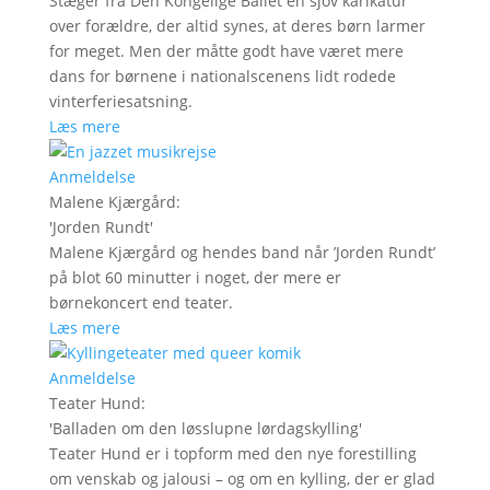
Stæger fra Den Kongelige Ballet en sjov karikatur
over forældre, der altid synes, at deres børn larmer
for meget. Men der måtte godt have været mere
dans for børnene i nationalscenens lidt rodede
vinterferiesatsning.
Læs mere
Anmeldelse
Malene Kjærgård
:
'
Jorden Rundt
'
Malene Kjærgård og hendes band når ’Jorden Rundt’
på blot 60 minutter i noget, der mere er
børnekoncert end teater.
Læs mere
Anmeldelse
Teater Hund
:
'
Balladen om den løsslupne lørdagskylling
'
Teater Hund er i topform med den nye forestilling
om venskab og jalousi – og om en kylling, der er glad