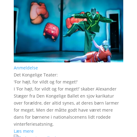
Anmeldelse
Det Kongelige Teater
:
'
For højt, for vildt og for meget!
'
I ’For højt, for vildt og for meget!’ skaber Alexander
Stæger fra Den Kongelige Ballet en sjov karikatur
over forældre, der altid synes, at deres børn larmer
for meget. Men der måtte godt have været mere
dans for børnene i nationalscenens lidt rodede
vinterferiesatsning.
Læs mere