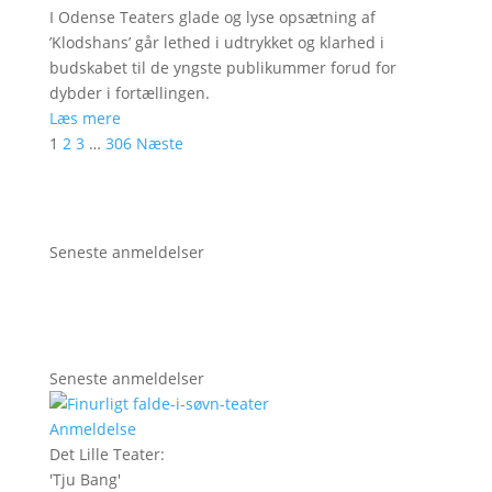
I Odense Teaters glade og lyse opsætning af
’Klodshans’ går lethed i udtrykket og klarhed i
budskabet til de yngste publikummer forud for
dybder i fortællingen.
Læs mere
1
2
3
…
306
Næste
Seneste anmeldelser
Seneste anmeldelser
Anmeldelse
Det Lille Teater
:
'
Tju Bang
'