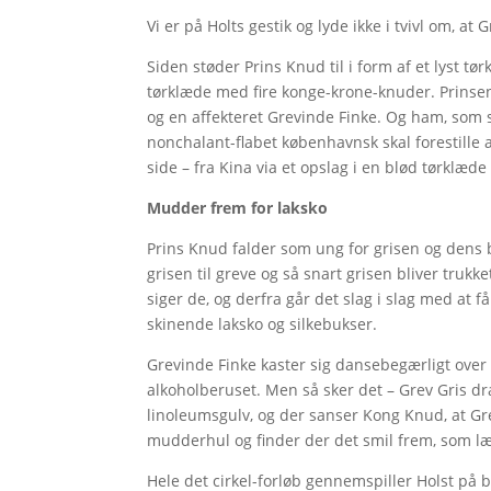
Vi er på Holts gestik og lyde ikke i tvivl om, at
Siden støder Prins Knud til i form af et lyst tø
tørklæde med fire konge-krone-knuder. Prinse
og en affekteret Grevinde Finke. Og ham, som 
nonchalant-flabet københavnsk skal forestille
side – fra Kina via et opslag i en blød tørklæd
Mudder frem for laksko
Prins Knud falder som ung for grisen og den
grisen til greve og så snart grisen bliver trukke
siger de, og derfra går det slag i slag med at få
skinende laksko og silkebukser.
Grevinde Finke kaster sig dansebegærligt over
alkoholberuset. Men så sker det – Grev Gris dra
linoleumsgulv, og der sanser Kong Knud, at Grev
mudderhul og finder der det smil frem, som læ
Hele det cirkel-forløb gennemspiller Holst på 