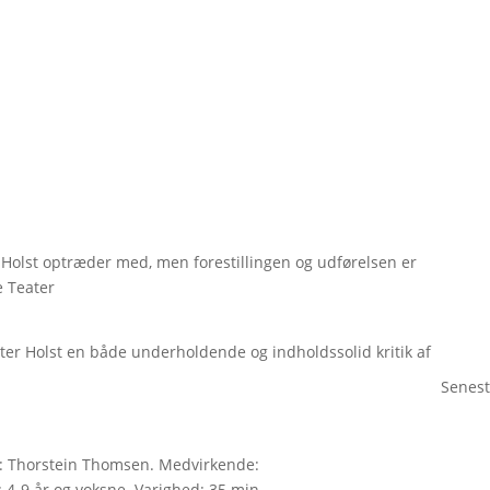
Holst optræder med, men forestillingen og udførelsen er
e Teater
ter Holst en både underholdende og indholdssolid kritik af
Senest
n: Thorstein Thomsen. Medvirkende:
 4-9 år og voksne. Varighed: 35 min.