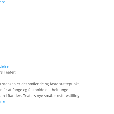
ere
delse
s Teater
:
Lorenzen er det smilende og faste støttepunkt,
rmår at fange og fastholde det helt unge
um i Randers Teaters nye småbørnsforestilling
ere