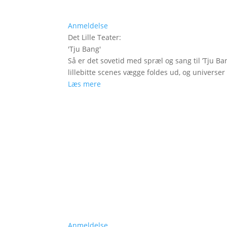
Anmeldelse
Det Lille Teater
:
'
Tju Bang
'
Så er det sovetid med spræl og sang til ’Tju Ban
lillebitte scenes vægge foldes ud, og universer t
Læs mere
Anmeldelse