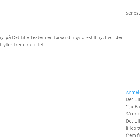
Senest
g’ på Det Lille Teater i en forvandlingsforestilling, hvor den
rylles frem fra loftet.
Anmel
Det Lil
'
Tju B
Så er 
Det Lil
lilleb
frem fr