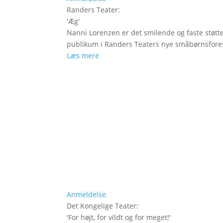
Randers Teater
:
'
Æg
'
Nanni Lorenzen er det smilende og faste støtt
publikum i Randers Teaters nye småbørnsfores
Læs mere
Anmeldelse
Det Kongelige Teater
:
'
For højt, for vildt og for meget!
'