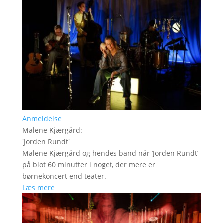
Anmeldelse
Malene Kjærgård
:
'
Jorden Rundt
'
Malene Kjærgård og hendes band når ’Jorden Rundt’
på blot 60 minutter i noget, der mere er
børnekoncert end teater.
Læs mere