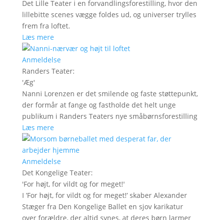
Det Lille Teater i en forvandlingsforestilling, hvor den
lillebitte scenes vægge foldes ud, og universer trylles
frem fra loftet.
Læs mere
Anmeldelse
Randers Teater
:
'
Æg
'
Nanni Lorenzen er det smilende og faste støttepunkt,
der formår at fange og fastholde det helt unge
publikum i Randers Teaters nye småbørnsforestilling
Læs mere
Anmeldelse
Det Kongelige Teater
:
'
For højt, for vildt og for meget!
'
I ’For højt, for vildt og for meget!’ skaber Alexander
Stæger fra Den Kongelige Ballet en sjov karikatur
over forældre, der altid synes, at deres børn larmer