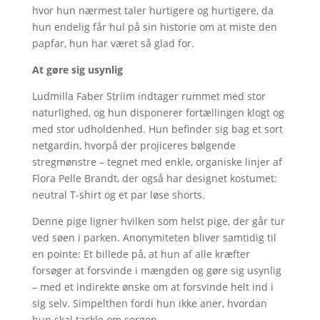
hvor hun nærmest taler hurtigere og hurtigere, da
hun endelig får hul på sin historie om at miste den
papfar, hun har været så glad for.
At gøre sig usynlig
Ludmilla Faber Striim indtager rummet med stor
naturlighed, og hun disponerer fortællingen klogt og
med stor udholdenhed. Hun befinder sig bag et sort
netgardin, hvorpå der projiceres bølgende
stregmønstre – tegnet med enkle, organiske linjer af
Flora Pelle Brandt, der også har designet kostumet:
neutral T-shirt og et par løse shorts.
Denne pige ligner hvilken som helst pige, der går tur
ved søen i parken. Anonymiteten bliver samtidig til
en pointe: Et billede på, at hun af alle kræfter
forsøger at forsvinde i mængden og gøre sig usynlig
– med et indirekte ønske om at forsvinde helt ind i
sig selv. Simpelthen fordi hun ikke aner, hvordan
hun skal tackle om sorgen.