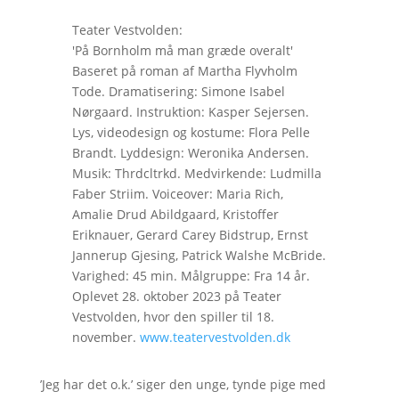
Teater Vestvolden:
'På Bornholm må man græde overalt'
Baseret på roman af Martha Flyvholm
Tode. Dramatisering: Simone Isabel
Nørgaard. Instruktion: Kasper Sejersen.
Lys, videodesign og kostume: Flora Pelle
Brandt. Lyddesign: Weronika Andersen.
Musik: Thrdcltrkd. Medvirkende: Ludmilla
Faber Striim. Voiceover: Maria Rich,
Amalie Drud Abildgaard, Kristoffer
Eriknauer, Gerard Carey Bidstrup, Ernst
Jannerup Gjesing, Patrick Walshe McBride.
Varighed: 45 min. Målgruppe: Fra 14 år.
Oplevet 28. oktober 2023 på Teater
Vestvolden, hvor den spiller til 18.
november.
www.teatervestvolden.dk
’Jeg har det o.k.’ siger den unge, tynde pige med