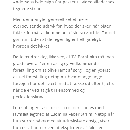
Andersens lyddesign fint passer til videobilledernes
tegnede striber.
Men der mangler generelt set et mere
overbevisende udtryk for, hvad der sker, når pigen
faktisk formår at komme ud af sin sorgboble. For det
gør hun! Uden at det egentlig er helt tydeligt,
hvordan det lykkes.
Dette ændrer dog ikke ved, at ’På Bornholm må man
græde overalt’ er en ærlig og vedkommende
forestilling om at blive ramt af sorg – og en yderst
aktuel forestilling netop nu, hvor mange unge i
forvejen har det svært med at række ud efter hjælp,
når de er ved at gå til i ensomhed og
perfektionskrav.
Forestillingen fascinerer, fordi den spilles med
lavmælt ægthed af Ludmilla Faber Striim. Netop når
hun stirrer på os med sit udtryksløse ansigt, viser
hun os, at hun er ved at eksplodere af følelser