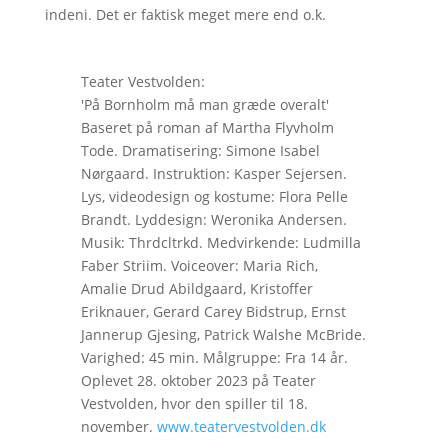
indeni. Det er faktisk meget mere end o.k.
Teater Vestvolden:
'På Bornholm må man græde overalt'
Baseret på roman af Martha Flyvholm
Tode. Dramatisering: Simone Isabel
Nørgaard. Instruktion: Kasper Sejersen.
Lys, videodesign og kostume: Flora Pelle
Brandt. Lyddesign: Weronika Andersen.
Musik: Thrdcltrkd. Medvirkende: Ludmilla
Faber Striim. Voiceover: Maria Rich,
Amalie Drud Abildgaard, Kristoffer
Eriknauer, Gerard Carey Bidstrup, Ernst
Jannerup Gjesing, Patrick Walshe McBride.
Varighed: 45 min. Målgruppe: Fra 14 år.
Oplevet 28. oktober 2023 på Teater
Vestvolden, hvor den spiller til 18.
november.
www.teatervestvolden.dk