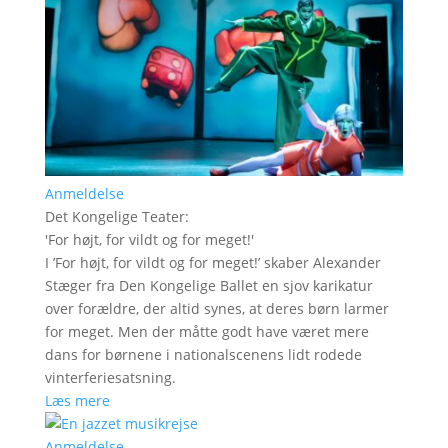
Anmeldelse
Det Kongelige Teater
:
'
For højt, for vildt og for meget!
'
I ’For højt, for vildt og for meget!’ skaber Alexander
Stæger fra Den Kongelige Ballet en sjov karikatur
over forældre, der altid synes, at deres børn larmer
for meget. Men der måtte godt have været mere
dans for børnene i nationalscenens lidt rodede
vinterferiesatsning.
Læs mere
Anmeldelse