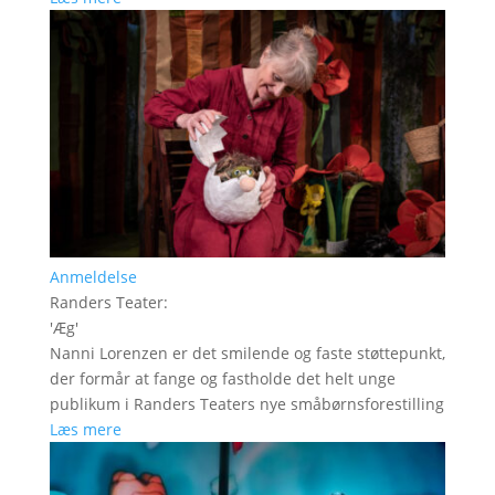
Anmeldelse
Randers Teater
:
'
Æg
'
Nanni Lorenzen er det smilende og faste støttepunkt,
der formår at fange og fastholde det helt unge
publikum i Randers Teaters nye småbørnsforestilling
Læs mere