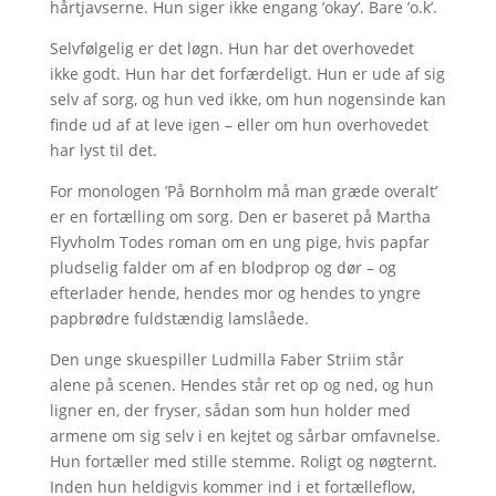
hårtjavserne. Hun siger ikke engang ’okay’. Bare ’o.k’.
Selvfølgelig er det løgn. Hun har det overhovedet
ikke godt. Hun har det forfærdeligt. Hun er ude af sig
selv af sorg, og hun ved ikke, om hun nogensinde kan
finde ud af at leve igen – eller om hun overhovedet
har lyst til det.
For monologen ’På Bornholm må man græde overalt’
er en fortælling om sorg. Den er baseret på Martha
Flyvholm Todes roman om en ung pige, hvis papfar
pludselig falder om af en blodprop og dør – og
efterlader hende, hendes mor og hendes to yngre
papbrødre fuldstændig lamslåede.
Den unge skuespiller Ludmilla Faber Striim står
alene på scenen. Hendes står ret op og ned, og hun
ligner en, der fryser, sådan som hun holder med
armene om sig selv i en kejtet og sårbar omfavnelse.
Hun fortæller med stille stemme. Roligt og nøgternt.
Inden hun heldigvis kommer ind i et fortælleflow,