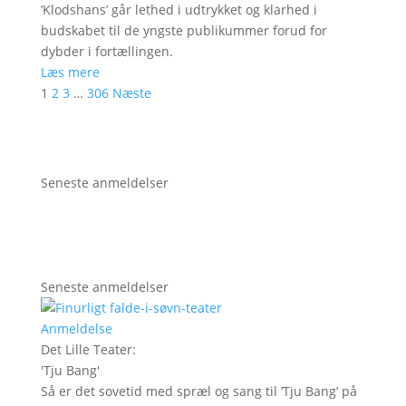
’Klodshans’ går lethed i udtrykket og klarhed i
budskabet til de yngste publikummer forud for
dybder i fortællingen.
Læs mere
1
2
3
…
306
Næste
Seneste anmeldelser
Seneste anmeldelser
Anmeldelse
Det Lille Teater
:
'
Tju Bang
'
Så er det sovetid med spræl og sang til ’Tju Bang’ på