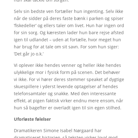
Selv sin bedste ven fortæller hun ingenting. Selv ikke
når de sidder på deres faste bænk i parken og spiser
’fiskedeller’ og ellers taler om livet. Hun har ingen ord
for sin sorg. Og kæresten lader hun bare rejse afsted
igen til udlandet – uden at fortælle, hvor meget hun
har brug for at tale om sit savn. For som hun siger:
’Det går jo o.k.’
Vi oplever ikke hendes venner og heller ikke hendes
ulykkelige mor i fysisk form på scenen. Det behøver
vi ikke. For vi hører deres stemmer speaket af dygtige
skuespillere i yderst levende optagelser af hendes
telefonsamtaler og snakke. Med den interessante
effekt, at pigen faktisk virker endnu mere ensom, når
hun så bagefter er overladt igen til sin egen stilhed.
Uforløste følelser
Dramatikeren Simone Isabel Nørgaard har
dramatiseret historien, så teksten virker loyal mod