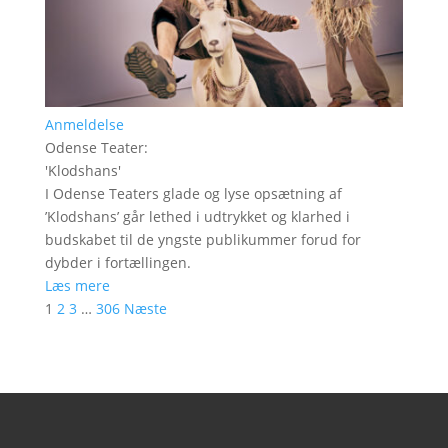
Anmeldelse
Odense Teater
:
'
Klodshans
'
I Odense Teaters glade og lyse opsætning af
’Klodshans’ går lethed i udtrykket og klarhed i
budskabet til de yngste publikummer forud for
dybder i fortællingen.
Læs mere
1
2
3
…
306
Næste