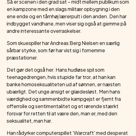
Så er scenen i den grad sat – midt mellem publikum som
en kampzone med en slags militær opbygning i den
ene ende og en tårnhøj lærerpult i den anden. Den har
indbygget vandhane, men viser sig også at gemme på
andre interessante overraskelser.
Som skuespiller har Andreas Berg Nielsen en særlig
sårbar styrke, som før har vist sig i fornemme
præstationer.
Det gør det også her. Hans hudløse spil som
teenagedrengen, hvis stupide far tror, at han kan
banke homoseksualiteten ud af sønnen, er næsten
ubærligt. Det unge ansigt er glædesløst. Men hans
værdighed og sammenbidte kampgejst er fjernt fra
offerrolle og sentimentalitet og et rørende stærkt
forsvar for retten til at være den, man er, med den
seksualitet, man har.
Han rådyrker computerspillet 'Warcraft' med desperat