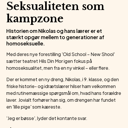
Seksualiteten som
kampzone
Historien om Nikolas og hans lærer er et
stærkt opgør mellem to generationer af
homoseksuelle.
Med deres nye forestilling 'Old School – New Shool'
sætter teatret Hils Din Mor igen fokus på
homoseksualitet, men fra en ny vinkel – eller flere.
Der er kommet en ny dreng, Nikolas, i 9. klasse, og den
friske historie- og idrætslærer hilser ham velkommen
med rutinemæssige spørgsmål om, hvad hans forældre
laver. Jovialt forhører han sig, om drengen har fundet
en 'lille pige' som kæreste.
'Jeg er bøsse', lyder det kontante svar.