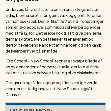
Undervejs får vi en historie om en britisk krigshelt, der
aldrig blev hædret, men gemt væk og glemt, fordi han
var homoseksuel. Den er fikst flettet ind i forestillingen
som en skoleopgave, som Nikolas skiver på og ender
med at få 12 for. Det er ikke nok til at tilgive den lærer,
der har svigtet. Men det rækker til en lavmælt og
derfor bevægende accept af hinanden og den kamp
de kæmper hver på sin måde.
'Old School – New School' tegner et skarpt billede af
en ny generation af homoseksuelle, der ikke vil finde
sig i at skulle leve halvvejs i skjul og blive diskrimineret.
Det går da også den rigtige vej i den vestlige verde,
men der er stadig lang vej til 'New School' også i
Danmark.