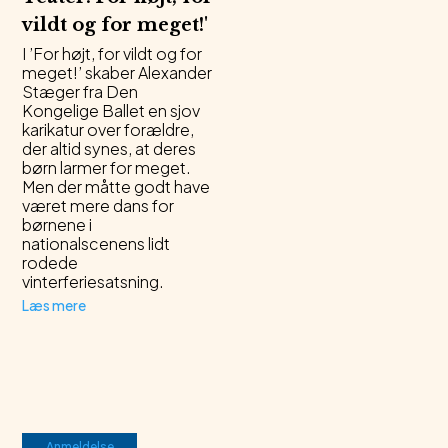
vildt og for meget!
'
I ’For højt, for vildt og for
meget!’ skaber Alexander
Stæger fra Den
Kongelige Ballet en sjov
karikatur over forældre,
der altid synes, at deres
børn larmer for meget.
Men der måtte godt have
været mere dans for
børnene i
nationalscenens lidt
rodede
vinterferiesatsning.
Læs mere
Anmeldelse