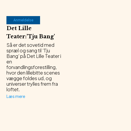
Anmeldelse
Det Lille
Teater
:
'
Tju Bang
'
Så er det sovetid med
spræl og sang til ’Tju
Bang’ på Det Lille Teater i
en
forvandlingsforestilling,
hvor den lillebitte scenes
vægge foldes ud, og
universer trylles frem fra
loftet.
Læs mere