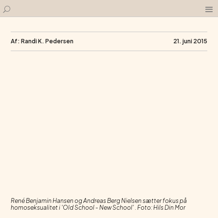
Af: Randi K. Pedersen
21. juni 2015
René Benjamin Hansen og Andreas Berg Nielsen sætter fokus på
homoseksualitet i 'Old School - New School' . Foto: Hils Din Mor