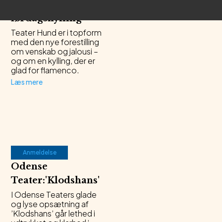
den løsslupne
lørdagskylling
'
Teater Hund er i topform
med den nye forestilling
om venskab og jalousi –
og om en kylling, der er
glad for flamenco.
Læs mere
Anmeldelse
Odense
Teater
:
'
Klodshans
'
I Odense Teaters glade
og lyse opsætning af
’Klodshans’ går lethed i