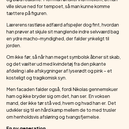
ville skrue ned for tempoet, så man kunne komme
tættere på figuren.
Lærerens rastløse adfærd afspejler dog fint, hvordan
han prøver at skjule sit manglende indre selvværd bag
en ydre macho-myndighed, der falder ynkeligt til
jorden.
Om ikke før, så når han meget symbolsk åbner sit skab,
og det vælter ud med kvindetøj fra den pikante
afdeling i alle afskygninger af lyserødt og pink – et
kosteligt og tragikomisk syn.
Men facaden falder også, fordi Nikolas gennemskuer
ham og ikke bryder sig om det, han ser. En voksen
mand, der ikke tør stå ved, hvem og hvad han er. Det
udvikler sig til en hård kamp mellem de to med trusler
om henholdsvis afsløring og tvangsfjernelse.
En ny generation