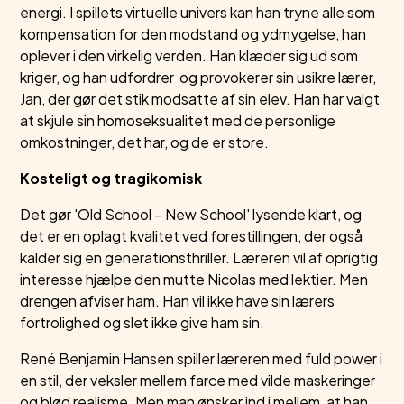
energi. I spillets virtuelle univers kan han tryne alle som
kompensation for den modstand og ydmygelse, han
oplever i den virkelig verden. Han klæder sig ud som
kriger, og han udfordrer og provokerer sin usikre lærer,
Jan, der gør det stik modsatte af sin elev. Han har valgt
at skjule sin homoseksualitet med de personlige
omkostninger, det har, og de er store.
Kosteligt og tragikomisk
Det gør 'Old School ­­­– New School' lysende klart, og
det er en oplagt kvalitet ved forestillingen, der også
kalder sig en generationsthriller. Læreren vil af oprigtig
interesse hjælpe den mutte Nicolas med lektier. Men
drengen afviser ham. Han vil ikke have sin lærers
fortrolighed og slet ikke give ham sin.
René Benjamin Hansen spiller læreren med fuld power i
en stil, der veksler mellem farce med vilde maskeringer
og blød realisme. Men man ønsker ind i mellem, at han