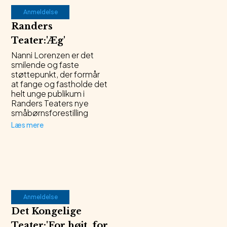
Anmeldelse
Randers
Teater
:
'
Æg
'
Nanni Lorenzen er det
smilende og faste
støttepunkt, der formår
at fange og fastholde det
helt unge publikum i
Randers Teaters nye
småbørnsforestilling
Læs mere
Anmeldelse
Det Kongelige
Teater
:
'
For højt, for