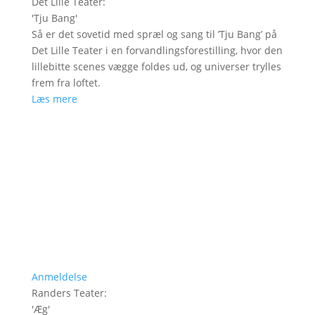
Det Lille Teater
:
'
Tju Bang
'
Så er det sovetid med spræl og sang til ’Tju Bang’ på
Det Lille Teater i en forvandlingsforestilling, hvor den
lillebitte scenes vægge foldes ud, og universer trylles
frem fra loftet.
Læs mere
Anmeldelse
Randers Teater
:
'
Æg
'