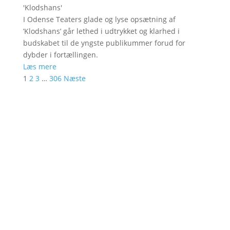
'
Klodshans
'
I Odense Teaters glade og lyse opsætning af
’Klodshans’ går lethed i udtrykket og klarhed i
budskabet til de yngste publikummer forud for
dybder i fortællingen.
Læs mere
1
2
3
…
306
Næste