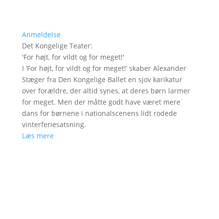
Anmeldelse
Det Kongelige Teater
:
'
For højt, for vildt og for meget!
'
I ’For højt, for vildt og for meget!’ skaber Alexander
Stæger fra Den Kongelige Ballet en sjov karikatur
over forældre, der altid synes, at deres børn larmer
for meget. Men der måtte godt have været mere
dans for børnene i nationalscenens lidt rodede
vinterferiesatsning.
Læs mere