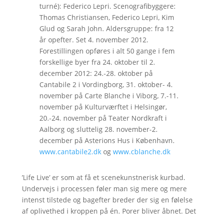
turné): Federico Lepri. Scenografibyggere:
Thomas Christiansen, Federico Lepri, Kim
Glud og Sarah John. Aldersgruppe: fra 12
år opefter. Set 4. november 2012.
Forestillingen opføres i alt 50 gange i fem
forskellige byer fra 24. oktober til 2.
december 2012: 24.-28. oktober på
Cantabile 2 i Vordingborg, 31. oktober- 4.
november på Carte Blanche i Viborg, 7.-11.
november på Kulturværftet i Helsingør,
20.-24. november på Teater Nordkraft i
Aalborg og sluttelig 28. november-2.
december på Asterions Hus i København.
www.cantabile2.dk
og
www.cblanche.dk
’Life Live’ er som at få et scenekunstnerisk kurbad.
Undervejs i processen føler man sig mere og mere
intenst tilstede og bagefter breder der sig en følelse
af oplivethed i kroppen på én. Porer bliver åbnet. Det