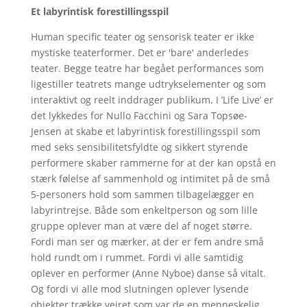
Et labyrintisk forestillingsspil
Human specific teater og sensorisk teater er ikke
mystiske teaterformer. Det er 'bare' anderledes
teater. Begge teatre har begået performances som
ligestiller teatrets mange udtrykselementer og som
interaktivt og reelt inddrager publikum. I ’Life Live’ er
det lykkedes for Nullo Facchini og Sara Topsøe-
Jensen at skabe et labyrintisk forestillingsspil som
med seks sensibilitetsfyldte og sikkert styrende
performere skaber rammerne for at der kan opstå en
stærk følelse af sammenhold og intimitet på de små
5-personers hold som sammen tilbagelægger en
labyrintrejse. Både som enkeltperson og som lille
gruppe oplever man at være del af noget større.
Fordi man ser og mærker, at der er fem andre små
hold rundt om i rummet. Fordi vi alle samtidig
oplever en performer (Anne Nyboe) danse så vitalt.
Og fordi vi alle mod slutningen oplever lysende
objekter trække vejret som var de en menneskelig