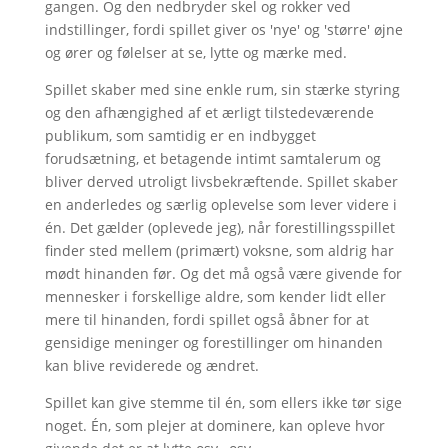
gangen. Og den nedbryder skel og rokker ved
indstillinger, fordi spillet giver os 'nye' og 'større' øjne
og ører og følelser at se, lytte og mærke med.
Spillet skaber med sine enkle rum, sin stærke styring
og den afhængighed af et ærligt tilstedeværende
publikum, som samtidig er en indbygget
forudsætning, et betagende intimt samtalerum og
bliver derved utroligt livsbekræftende. Spillet skaber
en anderledes og særlig oplevelse som lever videre i
én. Det gælder (oplevede jeg), når forestillingsspillet
finder sted mellem (primært) voksne, som aldrig har
mødt hinanden før. Og det må også være givende for
mennesker i forskellige aldre, som kender lidt eller
mere til hinanden, fordi spillet også åbner for at
gensidige meninger og forestillinger om hinanden
kan blive reviderede og ændret.
Spillet kan give stemme til én, som ellers ikke tør sige
noget. Én, som plejer at dominere, kan opleve hvor