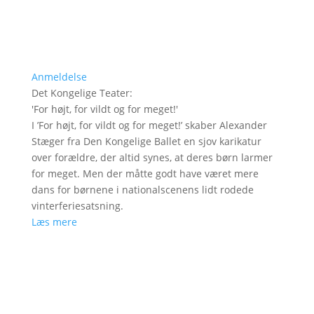
Anmeldelse
Det Kongelige Teater
:
'
For højt, for vildt og for meget!
'
I ’For højt, for vildt og for meget!’ skaber Alexander
Stæger fra Den Kongelige Ballet en sjov karikatur
over forældre, der altid synes, at deres børn larmer
for meget. Men der måtte godt have været mere
dans for børnene i nationalscenens lidt rodede
vinterferiesatsning.
Læs mere