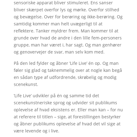
sensoriske apparat bliver stimuleret. Ens sanser
bliver skærpet overfor lys og mørke. Overfor stilhed
og bevægelse. Over for berøring og ikke-berøring. Og
samtidig kommer man helt uvægerligt til at
reflektere. Tanker myldrer frem. Man kommer til at
grunde over hvad de andre i den lille fem-personers
gruppe, man har været i, har sagt. Og man genhører
og genovervejer de svar, man selv kom med.
På den led fylder og åbner ’Life Live’ én op. Og man
føler sig glad og taknemmelig over at nogle kan begå
en sådan type af udfordrende, skrøbelig og modig
scenekunst.
’Life Live’ udvikler på én og samme tid det
scenekunstneriske sprog og udvider sit publikums
oplevelse af hvad eksistens er. Eller man kan – for nu
at referere til titlen – sige, at forestillingen bestyrker
og åbner publikums oplevelse af hvad det vil sige at
være levende og i live.