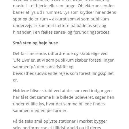
muskel – et hjerte eller en lunge. Objekterne sender
baner af lys ud i rummet. Lys som krydser hinandens
spor og deler rum – akkurat som vi som publikum
undervejs er kommet tættere på både os selv og
hinanden i en fælles sanse- og forundringsproces.
Små sten og høje huse
Det fascinerende, udfordrende og skrøbelige ved
’Life Live’ er, at vi som publikum skaber forestillingen
sammen på den sansefyldte og
bevidsthedsudvidende rejse, som forestillingsspillet
er.
Holdene bliver skabt ved at de, som ved indgangen
har fået det samme lille billede udleveret, søger hen
under et lille lys, hvor det samme billede findes
sammen med en performer.
På de seks små oplyste stationer i mørket bygger
seks performerne et tillidsforhold op til deres