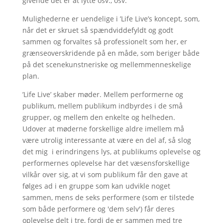
givende det er at lytte osv., osv.
Mulighederne er uendelige i ’Life Live’s koncept, som,
når det er skruet så spændviddefyldt og godt
sammen og forvaltes så professionelt som her, er
grænseoverskridende på en måde, som beriger både
på det scenekunstneriske og mellemmenneskelige
plan.
’Life Live’ skaber møder. Mellem performerne og
publikum, mellem publikum indbyrdes i de små
grupper, og mellem den enkelte og helheden.
Udover at møderne forskellige aldre imellem må
være utrolig interessante at være en del af, så slog
det mig i erindringens lys, at publikums oplevelse og
performernes oplevelse har det væsensforskellige
vilkår over sig, at vi som publikum får den gave at
følges ad i en gruppe som kan udvikle noget
sammen, mens de seks performere (som er tilstede
som både performere og 'dem selv') får deres
oplevelse delt i tre, fordi de er sammen med tre