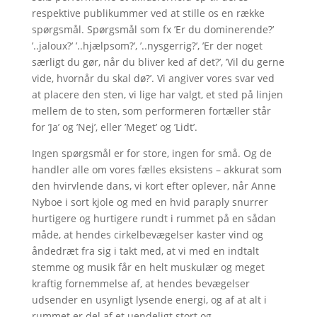
respektive publikummer ved at stille os en række
spørgsmål. Spørgsmål som fx ’Er du dominerende?’
’..jaloux?’ ’..hjælpsom?’, ’..nysgerrig?’, ’Er der noget
særligt du gør, når du bliver ked af det?’, ’Vil du gerne
vide, hvornår du skal dø?’. Vi angiver vores svar ved
at placere den sten, vi lige har valgt, et sted på linjen
mellem de to sten, som performeren fortæller står
for ’Ja’ og ’Nej’, eller ’Meget’ og ’Lidt’.
Ingen spørgsmål er for store, ingen for små. Og de
handler alle om vores fælles eksistens – akkurat som
den hvirvlende dans, vi kort efter oplever, når Anne
Nyboe i sort kjole og med en hvid paraply snurrer
hurtigere og hurtigere rundt i rummet på en sådan
måde, at hendes cirkelbevægelser kaster vind og
åndedræt fra sig i takt med, at vi med en indtalt
stemme og musik får en helt muskulær og meget
kraftig fornemmelse af, at hendes bevægelser
udsender en usynligt lysende energi, og af at alt i
rummet er del af et uendeligt stort og