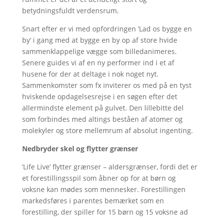
betydningsfuldt verdensrum.
Snart efter er vi med opfordringen ’Lad os bygge en
by’ i gang med at bygge en by op af store hvide
sammenklappelige vægge som billedanimeres.
Senere guides vi af en ny performer ind i et af
husene for der at deltage i nok noget nyt.
Sammenkomster som fx inviterer os med på en tyst
hviskende opdagelsesrejse i en søgen efter det
allermindste element på gulvet. Den lillebitte del
som forbindes med altings beståen af atomer og
molekyler og store mellemrum af absolut ingenting.
Nedbryder skel og flytter grænser
’Life Live’ flytter grænser – aldersgrænser, fordi det er
et forestillingsspil som åbner op for at børn og
voksne kan mødes som mennesker. Forestillingen
markedsføres i parentes bemærket som en
forestilling, der spiller for 15 børn og 15 voksne ad