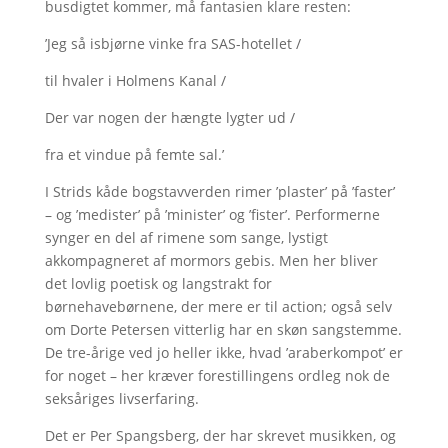
busdigtet kommer, må fantasien klare resten:
’Jeg så isbjørne vinke fra SAS-hotellet /
til hvaler i Holmens Kanal /
Der var nogen der hængte lygter ud /
fra et vindue på femte sal.’
I Strids kåde bogstavverden rimer ’plaster’ på ’faster’
– og ’medister’ på ’minister’ og ’fister’. Performerne
synger en del af rimene som sange, lystigt
akkompagneret af mormors gebis. Men her bliver
det lovlig poetisk og langstrakt for
børnehavebørnene, der mere er til action; også selv
om Dorte Petersen vitterlig har en skøn sangstemme.
De tre-årige ved jo heller ikke, hvad ’araberkompot’ er
for noget – her kræver forestillingens ordleg nok de
seksåriges livserfaring.
Det er Per Spangsberg, der har skrevet musikken, og