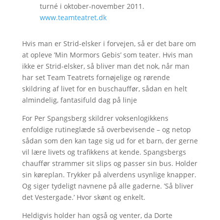
turné i oktober-november 2011.
www.teamteatret.dk
Hvis man er Strid-elsker i forvejen, så er det bare om
at opleve ’Min Mormors Gebis’ som teater. Hvis man
ikke er Strid-elsker, så bliver man det nok, når man
har set Team Teatrets fornøjelige og rørende
skildring af livet for en buschauffør, sådan en helt
almindelig, fantasifuld dag på linje
For Per Spangsberg skildrer voksenlogikkens
enfoldige rutineglæde så overbevisende – og netop
sådan som den kan tage sig ud for et barn, der gerne
vil lære livets og trafikkens at kende. Spangsbergs
chauffør strammer sit slips og passer sin bus. Holder
sin køreplan. Trykker på alverdens usynlige knapper.
Og siger tydeligt navnene på alle gaderne. ’Så bliver
det Vestergade.’ Hvor skønt og enkelt.
Heldigvis holder han også og venter, da Dorte