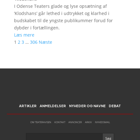
I Odense Teaters glade og lyse opsætning af
’Klodshans’ går lethed i udtrykket og klarhed i
budskabet til de yngste publikummer forud for
dybder i fortællingen.
Læs mere
1
2
3
…
306
Næste
ARTIKLER
ANMELDELSER
NYHEDER OG NAVNE
DEBAT
OM TEATERAVISEN
KONTAKT
ANNONCER
ARKIV
NYHEDSMAIL