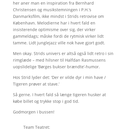
her aner man en inspiration fra Bernhard
Christensen og musikstemningen i P.H.’s
Danmarksfilm, ikke mindst i Strids retrovise om
København. Melodierne har i hvert fald en
insisterende optimisme over sig, der virker
gammeldags; måske fordi de rytmisk virker lidt
tamme. Lidt junglejazz ville nok have gjort godt.
Men okay. Strids univers er altså også lidt retro i sin
rimglæde – med hilsner til Halfdan Rasmussens
uopslidelige ’Børges bukser brændte’-humor.
Hos Strid lyder det: ’Der er vilde dyr i min have /
Tigeren prøver at stave.’
Så gerne. I hvert fald så længe tigeren husker at
købe billet og trykke stop i god tid.
Godmorgen i bussen!
Team Teatret: