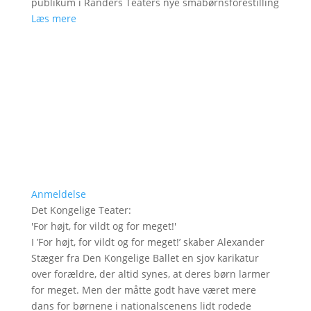
publikum i Randers Teaters nye småbørnsforestilling
Læs mere
Anmeldelse
Det Kongelige Teater
:
'
For højt, for vildt og for meget!
'
I ’For højt, for vildt og for meget!’ skaber Alexander
Stæger fra Den Kongelige Ballet en sjov karikatur
over forældre, der altid synes, at deres børn larmer
for meget. Men der måtte godt have været mere
dans for børnene i nationalscenens lidt rodede