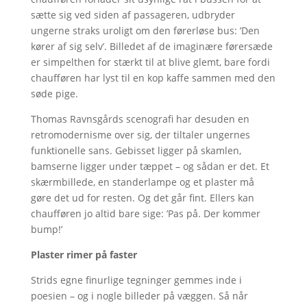
sætte sig ved siden af passageren, udbryder
ungerne straks uroligt om den førerløse bus: ’Den
kører af sig selv’. Billedet af de imaginære førersæde
er simpelthen for stærkt til at blive glemt, bare fordi
chaufføren har lyst til en kop kaffe sammen med den
søde pige.
Thomas Ravnsgårds scenografi har desuden en
retromodernisme over sig, der tiltaler ungernes
funktionelle sans. Gebisset ligger på skamlen,
bamserne ligger under tæppet – og sådan er det. Et
skærmbillede, en standerlampe og et plaster må
gøre det ud for resten. Og det går fint. Ellers kan
chaufføren jo altid bare sige: ’Pas på. Der kommer
bump!’
Plaster rimer på faster
Strids egne finurlige tegninger gemmes inde i
poesien – og i nogle billeder på væggen. Så når