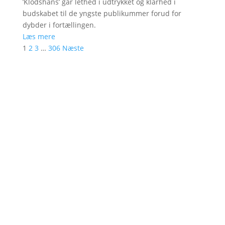
’Klodshans’ går lethed i udtrykket og klarhed i
budskabet til de yngste publikummer forud for
dybder i fortællingen.
Læs mere
1
2
3
…
306
Næste