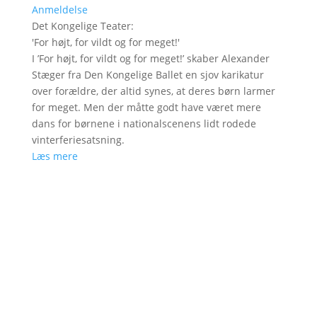
Anmeldelse
Det Kongelige Teater
:
'
For højt, for vildt og for meget!
'
I ’For højt, for vildt og for meget!’ skaber Alexander
Stæger fra Den Kongelige Ballet en sjov karikatur
over forældre, der altid synes, at deres børn larmer
for meget. Men der måtte godt have været mere
dans for børnene i nationalscenens lidt rodede
vinterferiesatsning.
Læs mere