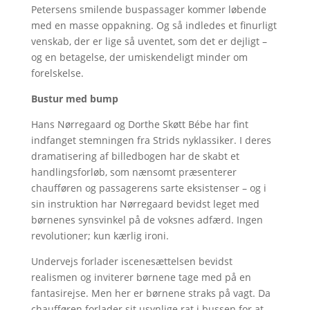
Petersens smilende buspassager kommer løbende
med en masse oppakning. Og så indledes et finurligt
venskab, der er lige så uventet, som det er dejligt –
og en betagelse, der umiskendeligt minder om
forelskelse.
Bustur med bump
Hans Nørregaard og Dorthe Skøtt Bébe har fint
indfanget stemningen fra Strids nyklassiker. I deres
dramatisering af billedbogen har de skabt et
handlingsforløb, som nænsomt præsenterer
chaufføren og passagerens sarte eksistenser – og i
sin instruktion har Nørregaard bevidst leget med
børnenes synsvinkel på de voksnes adfærd. Ingen
revolutioner; kun kærlig ironi.
Undervejs forlader iscenesættelsen bevidst
realismen og inviterer børnene tage med på en
fantasirejse. Men her er børnene straks på vagt. Da
chaufføren forlader sit usynlige rat i bussen for at