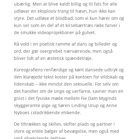
ubærlig. Men at blive kaldt billig og til fals for alle
udløser en eksplosiv trang til hævn, hun ikke kan
styre. Det udløse et blodbad, som vi kun hører om og
kun ser som en del af et kirsebærtræs røde farver i
de smukke videoprojektioner på gulvet.
Rå vold i en poetisk ramme af dans og billeder og
ord, der gør overgrebet nærværende, men også
bliver lidt af en æstetisk spændetrøje.
Koreografiens renfærdige og kønt dansede udtryk og
den klarøjede tekst koster på kontoen for vildskab og
lidenskab – ikke mindst den seksuelle. For selv om
det handler om de unge og uerfarne, savner man en
gnist i det fysiske møde mellem Fie Dam Myginds
skyggeramte pige og Søren Linding Urup og Anne
Nyboes coladrikkende elskende.
De tiltrækkes og skilles, skifter plads og partner i
store og enkle bølger af bevægelse, men også med
små afvekslende deltajer.