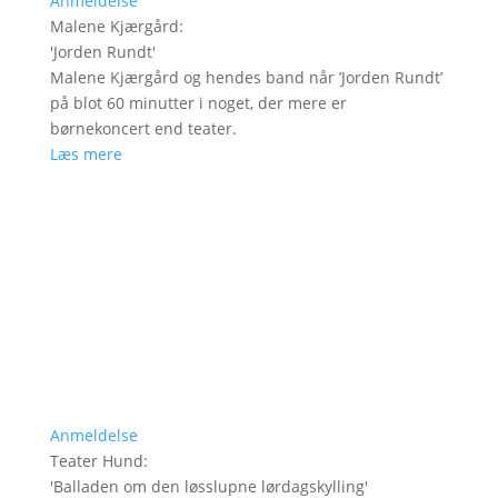
Anmeldelse
Malene Kjærgård
:
'
Jorden Rundt
'
Malene Kjærgård og hendes band når ’Jorden Rundt’
på blot 60 minutter i noget, der mere er
børnekoncert end teater.
Læs mere
Anmeldelse
Teater Hund
:
'
Balladen om den løsslupne lørdagskylling
'