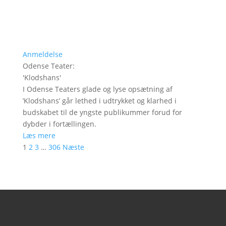
Anmeldelse
Odense Teater
:
'
Klodshans
'
I Odense Teaters glade og lyse opsætning af
’Klodshans’ går lethed i udtrykket og klarhed i
budskabet til de yngste publikummer forud for
dybder i fortællingen.
Læs mere
1
2
3
…
306
Næste