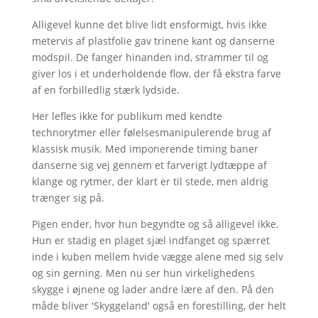
Alligevel kunne det blive lidt ensformigt, hvis ikke
metervis af plastfolie gav trinene kant og danserne
modspil. De fanger hinanden ind, strammer til og
giver los i et underholdende flow, der få ekstra farve
af en forbilledlig stærk lydside.
Her lefles ikke for publikum med kendte
technorytmer eller følelsesmanipulerende brug af
klassisk musik. Med imponerende timing baner
danserne sig vej gennem et farverigt lydtæppe af
klange og rytmer, der klart er til stede, men aldrig
trænger sig på.
Pigen ender, hvor hun begyndte og så alligevel ikke.
Hun er stadig en plaget sjæl indfanget og spærret
inde i kuben mellem hvide vægge alene med sig selv
og sin gerning. Men nu ser hun virkelighedens
skygge i øjnene og lader andre lære af den. På den
måde bliver 'Skyggeland' også en forestilling, der helt