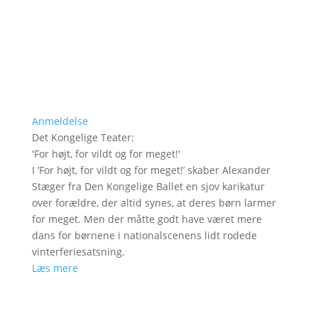
Anmeldelse
Det Kongelige Teater
:
'
For højt, for vildt og for meget!
'
I ’For højt, for vildt og for meget!’ skaber Alexander
Stæger fra Den Kongelige Ballet en sjov karikatur
over forældre, der altid synes, at deres børn larmer
for meget. Men der måtte godt have været mere
dans for børnene i nationalscenens lidt rodede
vinterferiesatsning.
Læs mere