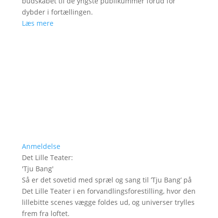
budskabet til de yngste publikummer forud for
dybder i fortællingen.
Læs mere
Anmeldelse
Det Lille Teater
:
'
Tju Bang
'
Så er det sovetid med spræl og sang til ’Tju Bang’ på
Det Lille Teater i en forvandlingsforestilling, hvor den
lillebitte scenes vægge foldes ud, og universer trylles
frem fra loftet.