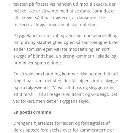
teksten på fineste vis hånden ud mod tilskuere, der
måske ikke er så vante med at se dans. Samtidig er
alt skrevet så tilpas nøgternt, at danserne ikke
risikerer at kløjs i højdramatiske replikker.
'Skyggeland' er en sval og veldrejet danseforestilling
om purung skrøbelighed og en sårbar kærlighed, der
ender som sin egen værste modsætning, en sort
skygge af blindt had. En dreng kommer til skade, og
hun bliver spærret inde.
En så voldsom handling kommer ikke ud den blå luft.
Noget har ramt det sted, der får pigens indre skygge
og tro følgesvend – 'Vi var altid tre, og skyggen kom
altid først' – til at reagere voldsomt og voldeligt. Det
var forkert, men det er skyggens skyld.
En poetisk ramme
Drengens hjerteløse forræderi og fornægtelse af
deres spæde forelskelse over for kammeraterne er