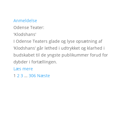
Anmeldelse
Odense Teater
:
'
Klodshans
'
I Odense Teaters glade og lyse opsætning af
’Klodshans’ går lethed i udtrykket og klarhed i
budskabet til de yngste publikummer forud for
dybder i fortællingen.
Læs mere
1
2
3
…
306
Næste