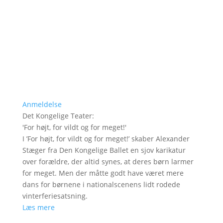
Anmeldelse
Det Kongelige Teater
:
'
For højt, for vildt og for meget!
'
I ’For højt, for vildt og for meget!’ skaber Alexander
Stæger fra Den Kongelige Ballet en sjov karikatur
over forældre, der altid synes, at deres børn larmer
for meget. Men der måtte godt have været mere
dans for børnene i nationalscenens lidt rodede
vinterferiesatsning.
Læs mere