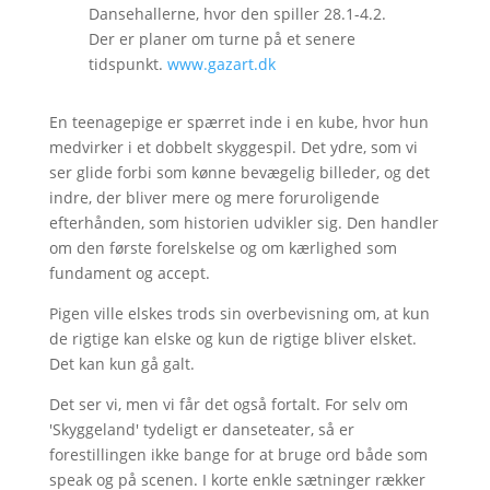
Dansehallerne, hvor den spiller 28.1-4.2.
Der er planer om turne på et senere
tidspunkt.
www.gazart.dk
En teenagepige er spærret inde i en kube, hvor hun
medvirker i et dobbelt skyggespil. Det ydre, som vi
ser glide forbi som kønne bevægelig billeder, og det
indre, der bliver mere og mere foruroligende
efterhånden, som historien udvikler sig. Den handler
om den første forelskelse og om kærlighed som
fundament og accept.
Pigen ville elskes trods sin overbevisning om, at kun
de rigtige kan elske og kun de rigtige bliver elsket.
Det kan kun gå galt.
Det ser vi, men vi får det også fortalt. For selv om
'Skyggeland' tydeligt er danseteater, så er
forestillingen ikke bange for at bruge ord både som
speak og på scenen. I korte enkle sætninger rækker