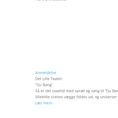
Anmeldelse
Det Lille Teater
:
'
Tju Bang
'
Så er det sovetid med spræl og sang til ’Tju Ban
lillebitte scenes vægge foldes ud, og universer t
Læs mere