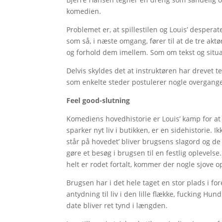
komedien.
Problemet er, at spillestilen og Louis’ desperat
som så, i næste omgang, fører til at de tre aktør
og forhold dem imellem. Som om tekst og situa
Delvis skyldes det at instruktøren har drevet t
som enkelte steder postulerer nogle overgang
Feel good-slutning
Komediens hovedhistorie er Louis’ kamp for at
sparker nyt liv i butikken, er en sidehistorie. Ik
står på hovedet’ bliver brugsens slagord og de
gøre et besøg i brugsen til en festlig oplevel
helt er rodet fortalt, kommer der nogle sjove op
Brugsen har i det hele taget en stor plads i fo
antydning til liv i den lille flække, fucking Hu
date bliver ret tynd i længden.