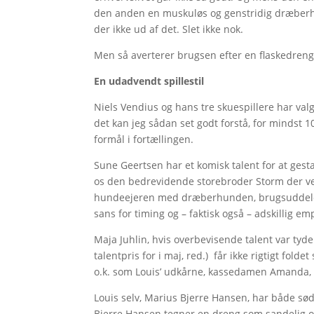
den anden en muskuløs og genstridig dræberhu
der ikke ud af det. Slet ikke nok.
Men så averterer brugsen efter en flaskedreng
En udadvendt spillestil
Niels Vendius og hans tre skuespillere har valg
det kan jeg sådan set godt forstå, for mindst 1
formål i fortællingen.
Sune Geertsen har et komisk talent for at gestal
os den bedrevidende storebroder Storm der ved
hundeejeren med dræberhunden, brugsuddelere
sans for timing og – faktisk også – adskillig emp
Maja Juhlin, hvis overbevisende talent var tydel
talentpris for i maj, red.) får ikke rigtigt fol
o.k. som Louis’ udkårne, kassedamen Amanda, 
Louis selv, Marius Bjerre Hansen, har både s
Bjerre Hansen tegner en dreng som sandelig også