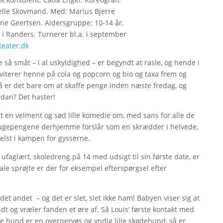
Pelle Skovmand. Med: Marius Bjerre
ne Geertsen. Aldersgruppe: 10-14 år.
11 i Randers. Turnerer bl.a. i september
eater.dk
å småt – i al uskyldighed – er begyndt at rasle, og hende i
nviterer henne på cola og popcorn og bio og taxa frem og
Så er det bare om at skaffe penge inden næste fredag, og
rdan? Det haster!
et en velment og sød lille komedie om, med sans for alle de
ugepengene derhjemme forslår som en skrædder i helvede,
helst i kampen for gysserne.
aglært, skoledreng på 14 med udsigt til sin første date, er
le sprøjte er der for eksempel efterspørgsel efter
 det andet – og det er slet, slet ikke ham! Babyen viser sig at
ndt og vræler fanden et øre af. Så Louis’ første kontakt med
e hund er en overnervøs og yndig lille skødehund, så er