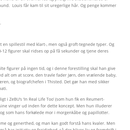
nd. Louis får kam til sit uregerlige hår. Og penge kommer
.
t en spillestil med klart-, men også groft-tegnede typer. Og
0-12 figurer skal ridses op på få sekunder og tjene deres
te figurer på ingen tid, og i denne forestilling skal han give
 alt om at score, den travle fader Jørn, den vrælende baby,
n, og biografchefen i Thisted. Det gør han med sikker
ati.
igt i ZeBU’s ‘In Real Life Too’ (som hun fik en Reumert-
det sine vinger ud inden for dette koncept. Men hun illuderer
og som hans forkølede mor i morgenkåbe og papillotter.
ødme og generthed, og man kan godt forstå hans kvaler. Men
 har initiativ og frejdighed, så der bliver liv og fremdrift i