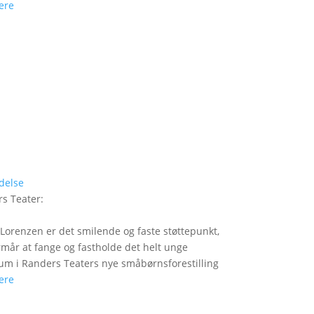
ere
delse
s Teater
:
Lorenzen er det smilende og faste støttepunkt,
rmår at fange og fastholde det helt unge
um i Randers Teaters nye småbørnsforestilling
ere