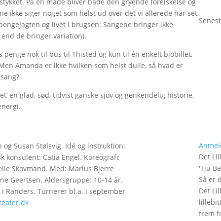
af stykket. På en måde bliver både den gryende forelskelse og
e ikke siger noget som helst ud over det vi allerede har set
Senest
engejagten og livet i brugsen: Sangene bringer ikke
end de bringer variation).
 penge nok til bus til Thisted og kun til én enkelt biobillet,
 Men Amanda er ikke hvilken som helst dulle, så hvad er
esang?
t’ en glad, sød, tidvist ganske sjov og genkendelig historie,
energi.
Anmel
 og Susan Stølsvig. Idé og instruktion:
Det Lil
k konsulent: Catia Engel. Koreografi:
'
Tju B
Pelle Skovmand. Med: Marius Bjerre
Så er 
ne Geertsen. Aldersgruppe: 10-14 år.
Det Lil
11 i Randers. Turnerer bl.a. i september
lilleb
eater.dk
frem fr