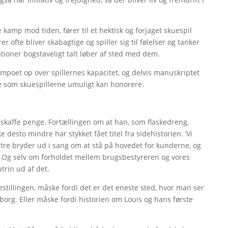
e kamp mod tiden, fører til et hektisk og forjaget skuespil
er ofte bliver skabagtige og spiller sig til følelser og tanker
tioner bogstaveligt talt løber af sted med dem.
empoet op over spillernes kapacitet, og delvis manuskriptet
e som skuespillerne umuligt kan honorere.
 skaffe penge. Fortællingen om at han, som flaskedreng,
ke desto mindre har stykket fået titel fra sidehistorien. ‘Vi
 tre bryder ud i sang om at stå på hovedet for kunderne, og
se. Og selv om forholdet mellem brugsbestyreren og vores
trin ud af det.
restillingen, måske fordi det er det eneste sted, hvor man ser
ndborg. Eller måske fordi historien om Louis og hans første