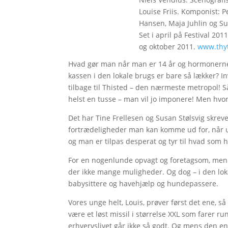
Louise Friis. Komponist: 
Hansen, Maja Juhlin og Su
Set i april på Festival 20
og oktober 2011.
www.thyt
Hvad gør man når man er 14 år og hormonerne s
kassen i den lokale brugs er bare så lækker? I
tilbage til Thisted – den nærmeste metropol! 
helst en tusse – man vil jo imponere! Men hvo
Det har Tine Frellesen og Susan Stølsvig skrev
fortrædeligheder man kan komme ud for, når 
og man er tilpas desperat og tyr til hvad som 
For en nogenlunde opvagt og foretagsom, men uf
der ikke mange muligheder. Og dog – i den loka
babysittere og havehjælp og hundepassere.
Vores unge helt, Louis, prøver først det ene, så
være et løst missil i størrelse XXL som farer ru
erhvervslivet går ikke så godt. Og mens den en