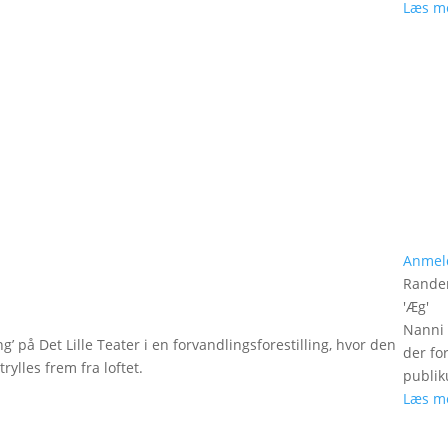
Læs m
Anmel
Rander
'
Æg
'
Nanni 
g’ på Det Lille Teater i en forvandlingsforestilling, hvor den
der fo
rylles frem fra loftet.
publik
Læs m