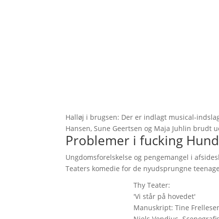
Halløj i brugsen: Der er indlagt musical-indsla
Hansen, Sune Geertsen og Maja Juhlin brudt u
Problemer i fucking Hun
Ungdomsforelskelse og pengemangel i afsidesli
Teaters komedie for de nyudsprungne teenage
Thy Teater:
'Vi står på hovedet'
Manuskript: Tine Frellesen
Niels Vendius. Scenografis