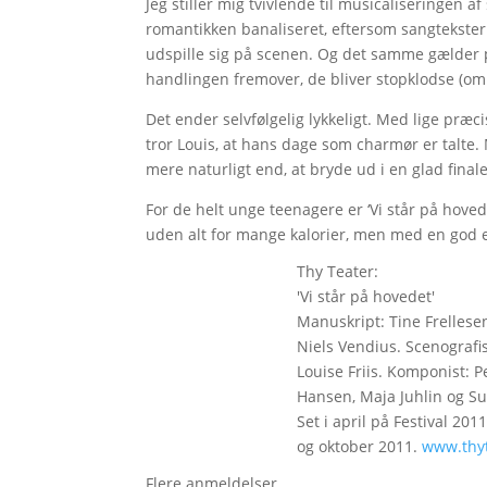
Jeg stiller mig tvivlende til musicaliseringen 
romantikken banaliseret, eftersom sangtekstern
udspille sig på scenen. Og det samme gælder p
handlingen fremover, de bliver stopklodse (om 
Det ender selvfølgelig lykkeligt. Med lige præcis
tror Louis, at hans dage som charmør er talte.
mere naturligt end, at bryde ud i en glad final
For de helt unge teenagere er ‘Vi står på hovede
uden alt for mange kalorier, men med en god 
Thy Teater:
'Vi står på hovedet'
Manuskript: Tine Frellesen
Niels Vendius. Scenografis
Louise Friis. Komponist: 
Hansen, Maja Juhlin og Su
Set i april på Festival 20
og oktober 2011.
www.thyt
Flere anmeldelser