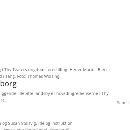
g i Thy Teaters ungdomsforestilling. Her er Marius Bjerre
d i sang. Foto: Thomas Wolsing
dborg
ggende lillebitte landsby er hovedingredienserne i Thy
re.
Senest
 og Susan Stølsvig. Idé og instruktion:
k konsulent: Catia Engel. Koreografi: