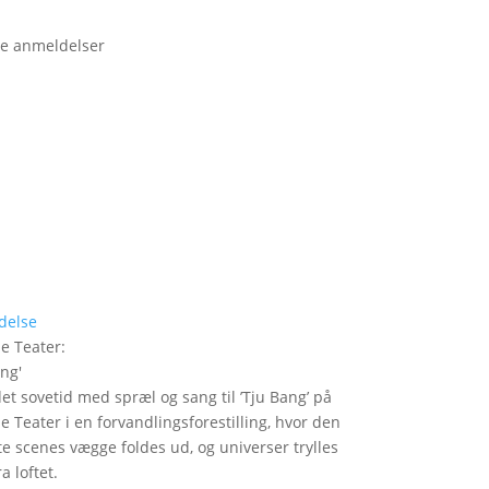
e anmeldelser
delse
le Teater
:
ang
'
det sovetid med spræl og sang til ’Tju Bang’ på
le Teater i en forvandlingsforestilling, hvor den
itte scenes vægge foldes ud, og universer trylles
a loftet.