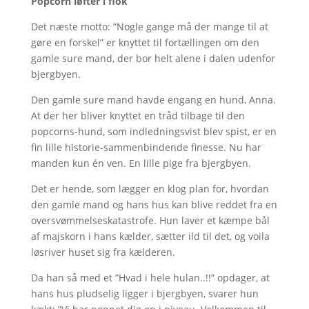
Popcorn løfter i flok
Det næste motto: ”Nogle gange må der mange til at
gøre en forskel” er knyttet til fortællingen om den
gamle sure mand, der bor helt alene i dalen udenfor
bjergbyen.
Den gamle sure mand havde engang en hund, Anna.
At der her bliver knyttet en tråd tilbage til den
popcorns-hund, som indledningsvist blev spist, er en
fin lille historie-sammenbindende finesse. Nu har
manden kun én ven. En lille pige fra bjergbyen.
Det er hende, som lægger en klog plan for, hvordan
den gamle mand og hans hus kan blive reddet fra en
oversvømmelseskatastrofe. Hun laver et kæmpe bål
af majskorn i hans kælder, sætter ild til det, og voila
løsriver huset sig fra kælderen.
Da han så med et ”Hvad i hele hulan..!!” opdager, at
hans hus pludselig ligger i bjergbyen, svarer hun