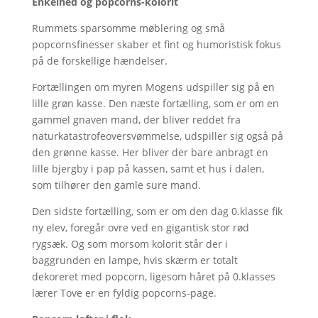
Enkelhed og popcorns-kolorit
Rummets sparsomme møblering og små
popcornsfinesser skaber et fint og humoristisk fokus
på de forskellige hændelser.
Fortællingen om myren Mogens udspiller sig på en
lille grøn kasse. Den næste fortælling, som er om en
gammel gnaven mand, der bliver reddet fra
naturkatastrofeoversvømmelse, udspiller sig også på
den grønne kasse. Her bliver der bare anbragt en
lille bjergby i pap på kassen, samt et hus i dalen,
som tilhører den gamle sure mand.
Den sidste fortælling, som er om den dag 0.klasse fik
ny elev, foregår ovre ved en gigantisk stor rød
rygsæk. Og som morsom kolorit står der i
baggrunden en lampe, hvis skærm er totalt
dekoreret med popcorn, ligesom håret på 0.klasses
lærer Tove er en fyldig popcorns-page.