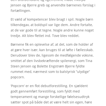
Jensen og Bjerre greb og anvendte børnenes forslag i
fortællingen.
Et væld af kompetencer blev bragt i spil. Nogle børn
tilkendegav, at boldspil var lige dem. Andre fortalte,
at de var gode til at tegne. Nogle andre kunne noget
tredje. Alt blev flettet ind. Tove blev reddet.
Børnene fik en oplevelse af, at det, som de holder af
at gøre hver især, kan bruges til at løfte i fællesskab.
Derudover blev de, ligesom de medfølgende voksne,
smittet af den livsbekræftende spilenergi, som Tina
Steen Jensen og Bolette Engstrøm Bjerre fyldte
rummet med, nærmest som to balstyrisk ”ulydige”
popcorn.
’Popcorn’ er en flot debutforestilling. En sjældent
godt gennemført forestilling, som fyldt med
temperament og mange forskellige følelsesudtryk
sætter spot på både det at være helt sin egen, høre