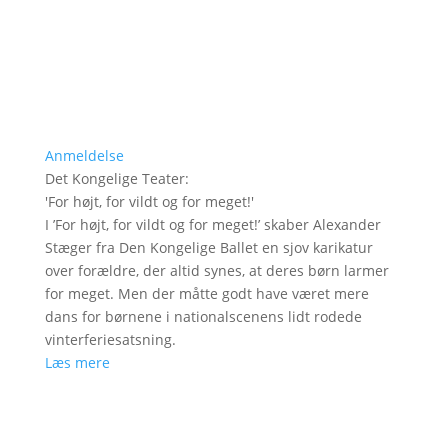
Anmeldelse
Det Kongelige Teater
:
'
For højt, for vildt og for meget!
'
I ’For højt, for vildt og for meget!’ skaber Alexander
Stæger fra Den Kongelige Ballet en sjov karikatur
over forældre, der altid synes, at deres børn larmer
for meget. Men der måtte godt have været mere
dans for børnene i nationalscenens lidt rodede
vinterferiesatsning.
Læs mere