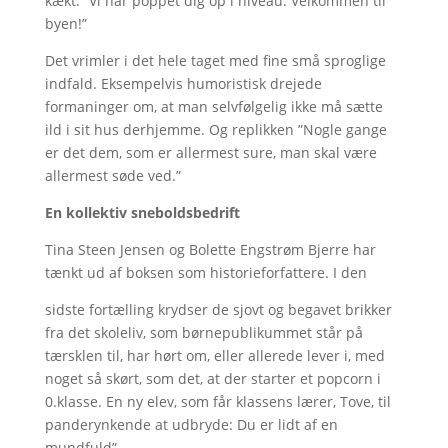
kækt: ”Vi har poppet dig op i niveau. Velkommen til
byen!”
Det vrimler i det hele taget med fine små sproglige
indfald. Eksempelvis humoristisk drejede
formaninger om, at man selvfølgelig ikke må sætte
ild i sit hus derhjemme. Og replikken ”Nogle gange
er det dem, som er allermest sure, man skal være
allermest søde ved.”
En kollektiv sneboldsbedrift
Tina Steen Jensen og Bolette Engstrøm Bjerre har
tænkt ud af boksen som historieforfattere. I den
sidste fortælling krydser de sjovt og begavet brikker
fra det skoleliv, som børnepublikummet står på
tærsklen til, har hørt om, eller allerede lever i, med
noget så skørt, som det, at der starter et popcorn i
0.klasse. En ny elev, som får klassens lærer, Tove, til
panderynkende at udbryde: Du er lidt af en
mundfuld”.