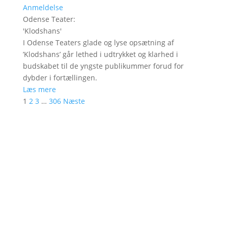
Anmeldelse
Odense Teater
:
'
Klodshans
'
I Odense Teaters glade og lyse opsætning af
’Klodshans’ går lethed i udtrykket og klarhed i
budskabet til de yngste publikummer forud for
dybder i fortællingen.
Læs mere
1
2
3
…
306
Næste