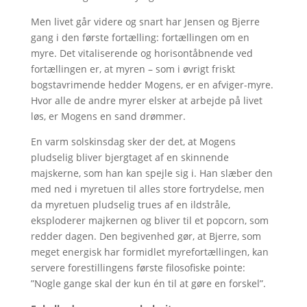
Men livet går videre og snart har Jensen og Bjerre
gang i den første fortælling: fortællingen om en
myre. Det vitaliserende og horisontåbnende ved
fortællingen er, at myren – som i øvrigt friskt
bogstavrimende hedder Mogens, er en afviger-myre.
Hvor alle de andre myrer elsker at arbejde på livet
løs, er Mogens en sand drømmer.
En varm solskinsdag sker der det, at Mogens
pludselig bliver bjergtaget af en skinnende
majskerne, som han kan spejle sig i. Han slæber den
med ned i myretuen til alles store fortrydelse, men
da myretuen pludselig trues af en ildstråle,
eksploderer majkernen og bliver til et popcorn, som
redder dagen. Den begivenhed gør, at Bjerre, som
meget energisk har formidlet myrefortællingen, kan
servere forestillingens første filosofiske pointe:
”Nogle gange skal der kun én til at gøre en forskel”.