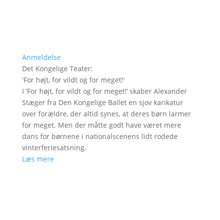
Anmeldelse
Det Kongelige Teater
:
'
For højt, for vildt og for meget!
'
I ’For højt, for vildt og for meget!’ skaber Alexander
Stæger fra Den Kongelige Ballet en sjov karikatur
over forældre, der altid synes, at deres børn larmer
for meget. Men der måtte godt have været mere
dans for børnene i nationalscenens lidt rodede
vinterferiesatsning.
Læs mere