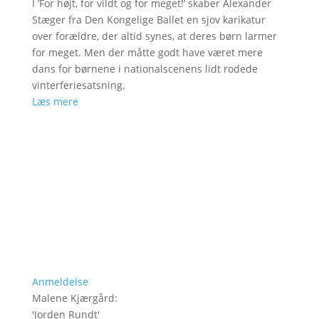
I ’For højt, for vildt og for meget!’ skaber Alexander
Stæger fra Den Kongelige Ballet en sjov karikatur
over forældre, der altid synes, at deres børn larmer
for meget. Men der måtte godt have været mere
dans for børnene i nationalscenens lidt rodede
vinterferiesatsning.
Læs mere
Anmeldelse
Malene Kjærgård
:
'
Jorden Rundt
'