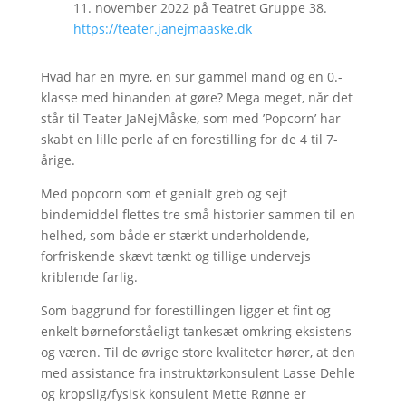
11. november 2022 på Teatret Gruppe 38.
https://teater.janejmaaske.dk
Hvad har en myre, en sur gammel mand og en 0.-
klasse med hinanden at gøre? Mega meget, når det
står til Teater JaNejMåske, som med ’Popcorn’ har
skabt en lille perle af en forestilling for de 4 til 7-
årige.
Med popcorn som et genialt greb og sejt
bindemiddel flettes tre små historier sammen til en
helhed, som både er stærkt underholdende,
forfriskende skævt tænkt og tillige undervejs
kriblende farlig.
Som baggrund for forestillingen ligger et fint og
enkelt børneforståeligt tankesæt omkring eksistens
og væren. Til de øvrige store kvaliteter hører, at den
med assistance fra instruktørkonsulent Lasse Dehle
og kropslig/fysisk konsulent Mette Rønne er