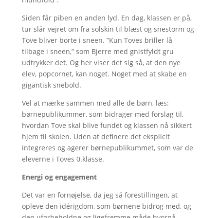
Siden får piben en anden lyd. En dag, klassen er på,
tur slår vejret om fra solskin til blæst og snestorm og
Tove bliver borte i sneen. ”Kun Toves briller lå
tilbage i sneen,” som Bjerre med gnistfyldt gru
udtrykker det. Og her viser det sig så, at den nye
elev, popcornet, kan noget. Noget med at skabe en
gigantisk snebold.
Vel at mærke sammen med alle de børn, læs:
børnepublikummer, som bidrager med forslag til,
hvordan Tove skal blive fundet og klassen nå sikkert
hjem til skolen. Uden at definere det eksplicit
integreres og agerer børnepublikummet, som var de
eleverne i Toves 0.klasse.
Energi og engagement
Det var en fornøjelse, da jeg så forestillingen, at
opleve den idérigdom, som børnene bidrog med, og
den uforbeholdne og ligefremme måde hvorpå