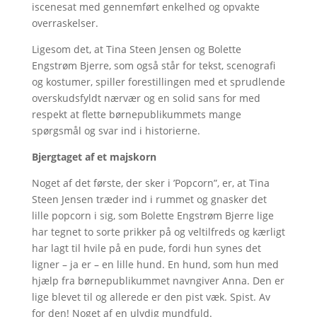
iscenesat med gennemført enkelhed og opvakte
overraskelser.
Ligesom det, at Tina Steen Jensen og Bolette
Engstrøm Bjerre, som også står for tekst, scenografi
og kostumer, spiller forestillingen med et sprudlende
overskudsfyldt nærvær og en solid sans for med
respekt at flette børnepublikummets mange
spørgsmål og svar ind i historierne.
Bjergtaget af et majskorn
Noget af det første, der sker i ’Popcorn”, er, at Tina
Steen Jensen træder ind i rummet og gnasker det
lille popcorn i sig, som Bolette Engstrøm Bjerre lige
har tegnet to sorte prikker på og veltilfreds og kærligt
har lagt til hvile på en pude, fordi hun synes det
ligner – ja er – en lille hund. En hund, som hun med
hjælp fra børnepublikummet navngiver Anna. Den er
lige blevet til og allerede er den pist væk. Spist. Av
for den! Noget af en ulydig mundfuld.