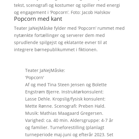
tekst, scenografi og kostumer og spiller med energi
og engagement i ’Popcorn’. Foto: Jacob Halskov
Popcorn med kant
Teater JaNejMåske fylder med ’Popcorn’ rummet med
nytænkte fortællinger og serverer dem med
sprudlende spilgejst og eklatante evner til at
integrere børnepublikummet i fiktionen.
Teater JaNejMåske:
'Popcorn'
Af og med Tina Steen Jensen og Bolette
Engstrøm Bjerre. Instruktørkonsulent:
Lasse Dehle. Kropslig/fysisk konsulent:
Mette Rønne. Scenografi: Preben Hald.
Musik: Mathias Maagaard Gregersen.
Varighed: ca. 40 min. Aldersgruppe: 4-7 år
og familier. Turneforestilling (planlagt
turneperiode maj-juni og efterår 2023. Set