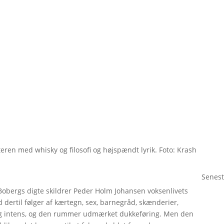
ren med whisky og filosofi og højspændt lyrik. Foto: Krash
Senest
bergs digte skildrer Peder Holm Johansen voksenlivets
ertil følger af kærtegn, sex, barnegråd, skænderier,
t og intens, og den rummer udmærket dukkeføring. Men den