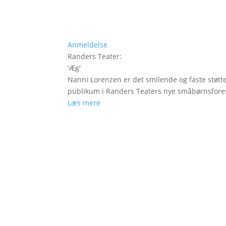
Anmeldelse
Randers Teater
:
'
Æg
'
Nanni Lorenzen er det smilende og faste støtt
publikum i Randers Teaters nye småbørnsfores
Læs mere