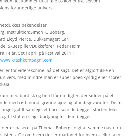
blikum let kommer til at føle os koblet fra, selvom
siens forunderlige univers.
onetdukkes bekendelser'
g. Instruktion:Simon K. Boberg.
rd Lloyd Pierce. Dukkemager: Carl
ede. Skuespiller/Dukkefører: Peder Holm
 14 år. Set i april på Festival 2011 i
.
www.krashkompagni.com
 er for viderekomne. Så det sagt. Det er afgjort ikke en
it univers, med mindre man er super poesikyndig eller scorer
skala.
llerum med bardisk og bord får en digter, der sidder på et
vinde med rød mund, grønne øjne og blondegevandter. De to
noget goldt samleje, et barn, som de begge i starten føler
, og til slut en slags bortgang for dem begge.
en, der er baseret på Thomas Bobergs digt af samme navn fra
ksistens. Og om hvem der er marionet for hvem – eller som