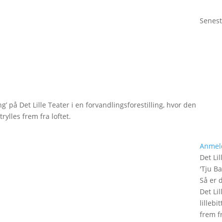
Senest
g’ på Det Lille Teater i en forvandlingsforestilling, hvor den
rylles frem fra loftet.
Anmel
Det Lil
'
Tju B
Så er 
Det Lil
lilleb
frem fr