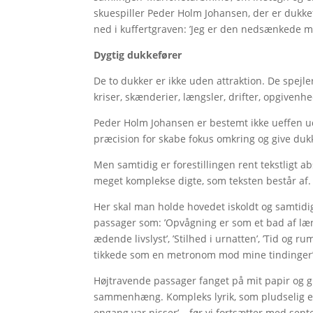
skuespiller Peder Holm Johansen, der er dukkef
ned i kuffertgraven: ’Jeg er den nedsænkede mar
Dygtig dukkefører
De to dukker er ikke uden attraktion. De spej
kriser, skænderier, længsler, drifter, opgivenhe
Peder Holm Johansen er bestemt ikke ueffen u
præcision for skabe fokus omkring og give dukk
Men samtidig er forestillingen rent tekstligt 
meget komplekse digte, som teksten består af.
Her skal man holde hovedet iskoldt og samtidig
passager som: ’Opvågning er som et bad af længs
ædende livslyst’, ’Stilhed i urnatten’, ’Tid o
tikkede som en metronom mod mine tindinger’
Højtravende passager fanget på mit papir og gi
sammenhæng. Kompleks lyrik, som pludselig et s
engang var nisser’ – før vi fortsætter med sen