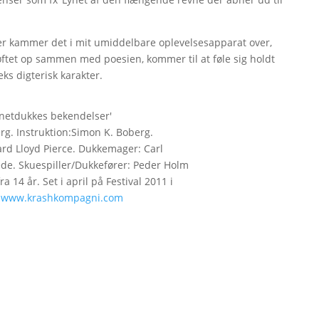
er kammer det i mit umiddelbare oplevelsesapparat over,
 løftet op sammen med poesien, kommer til at føle sig holdt
eks digterisk karakter.
onetdukkes bekendelser'
g. Instruktion:Simon K. Boberg.
rd Lloyd Pierce. Dukkemager: Carl
ede. Skuespiller/Dukkefører: Peder Holm
 14 år. Set i april på Festival 2011 i
.
www.krashkompagni.com