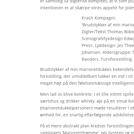
er samtidig så digterisk kompleks, at vi som pu
intentionen er at skærpe vores appetit for poe
Krash Kompagni:
'Brudstykker af min mari
Digter/Tekst:Thomas Bober
Scenografi/lysdesign:Edwa
Press. Lyddesign: Jes The
Johansen. Aldersgruppe: fra
Randers. Turnforestilling
Brudstykker af min marionetdukkes bekendelser’
forestilling, der umiddelbart lukker en ind i s
meget højt på den følelsesmæssige intelligens
Men lad os blive konkrete: I et lille intimt spi
værtshus og drikker whisky, øje på en smuk k
(marionetdukke)personers møde resulterer i et 
ømhed for, en snarlig efterfølgende adskillelse
På et mere abstrakt plan kredser forestilling
samlingen ’Marionetdrømme’, om livstegn og e