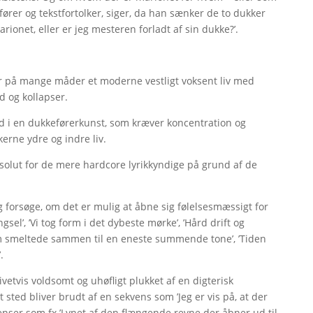
ører og tekstfortolker, siger, da han sænker de to dukker
ionet, eller er jeg mesteren forladt af sin dukke?’.
ler på mange måder et moderne vestligt voksent liv med
d og kollapser.
d i en dukkeførerkunst, som kræver koncentration og
erne ydre og indre liv.
absolut for de mere hardcore lyrikkyndige på grund af de
 forsøge, om det er mulig at åbne sig følelsesmæssigt for
el’, ’Vi tog form i det dybeste mørke’, ’Hård drift og
g rum smeltede sammen til en eneste summende tone’, ’Tiden
.
vetvis voldsomt og uhøfligt plukket af en digterisk
ted bliver brudt af en sekvens som ’Jeg er vis på, at der
tenser som fx ’Lynet af den flængende revne der åbner ud til