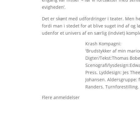
evigheden’.
Det er skønt med udfordringer i teater. Men h
fordi man i stedet for at blive suget ind af og
udenfor et univers af en særlig (indviet) kompl
Krash Kompagni:
'Brudstykker af min mari
Digter/Tekst:Thomas Bober
Scenografi/lysdesign:Edwa
Press. Lyddesign: Jes The
Johansen. Aldersgruppe: fra
Randers. Turnforestilling
Flere anmeldelser