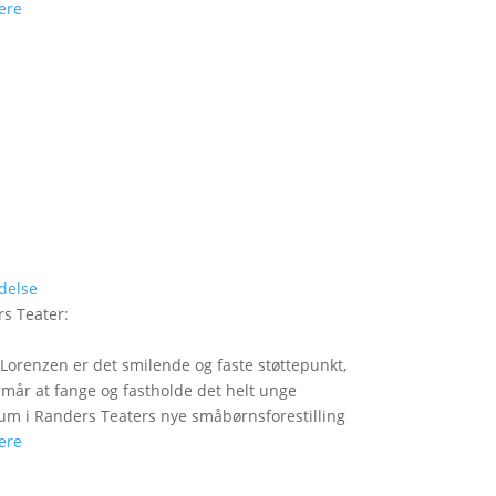
ere
delse
s Teater
:
Lorenzen er det smilende og faste støttepunkt,
rmår at fange og fastholde det helt unge
um i Randers Teaters nye småbørnsforestilling
ere