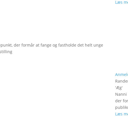
Læs m
epunkt, der formår at fange og fastholde det helt unge
tilling
Anmel
Rander
'
Æg
'
Nanni 
der fo
publik
Læs m