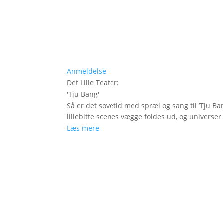
Anmeldelse
Det Lille Teater
:
'
Tju Bang
'
Så er det sovetid med spræl og sang til ’Tju Ban
lillebitte scenes vægge foldes ud, og universer t
Læs mere