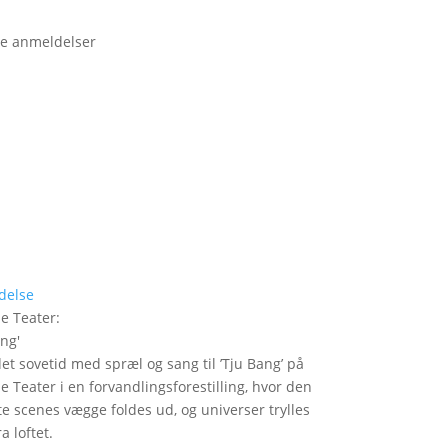
e anmeldelser
delse
le Teater
:
ang
'
det sovetid med spræl og sang til ’Tju Bang’ på
le Teater i en forvandlingsforestilling, hvor den
itte scenes vægge foldes ud, og universer trylles
a loftet.