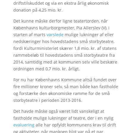
driftstilskuddet og via en ekstra årlig økonomisk
donation på 4,25 mio. kr.
Det kunne måske derfor ligne teatertorden, når
Københavns kulturborgmester, Pia Allerslev (V), i
starten af marts
varslede
mulige lukninger af eller
nedskæringer hos hovedstadens små storbyteatre,
fordi Kulturministeriet skærer 1,8 mio. kr. af statens
rammebeløb til hovedstadens små storbyteatre fra
2014, samtidig med at kommunen selv ville beskære
ordningen med 0,7 mio. kr. årligt.
For nu har Københavns Kommune altså fundet over
fire millioner kroner selv, så man både kan fastholde
og forstærke den økonomiske ramme for de små
storbyteatre i perioden 2013-2016.
Det havde måske også været lidt vanskeligt at
fastholde mulige lukninger af teatre, der i en nylig
evaluering
alle har opfyldt kommunens krav til drift
og aktiviteter, når mankoen blot var på et par