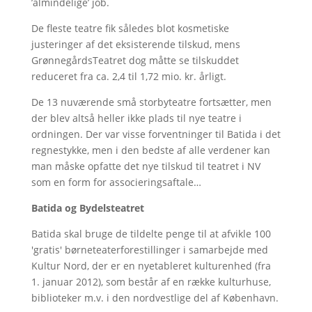
’almindelige’ job.
De fleste teatre fik således blot kosmetiske
justeringer af det eksisterende tilskud, mens
GrønnegårdsTeatret dog måtte se tilskuddet
reduceret fra ca. 2,4 til 1,72 mio. kr. årligt.
De 13 nuværende små storbyteatre fortsætter, men
der blev altså heller ikke plads til nye teatre i
ordningen. Der var visse forventninger til Batida i det
regnestykke, men i den bedste af alle verdener kan
man måske opfatte det nye tilskud til teatret i NV
som en form for associeringsaftale…
Batida og Bydelsteatret
Batida skal bruge de tildelte penge til at afvikle 100
'gratis' børneteaterforestillinger i samarbejde med
Kultur Nord, der er en nyetableret kulturenhed (fra
1. januar 2012), som består af en række kulturhuse,
biblioteker m.v. i den nordvestlige del af København.