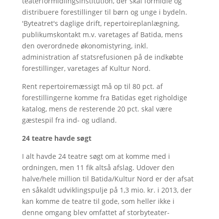
teaterformidlingsinstitution, der skal formidle og
distribuere forestillinger til børn og unge i bydeln.
'Byteatret's daglige drift, repertoireplanlægning,
publikumskontakt m.v. varetages af Batida, mens
den overordnede økonomistyring, inkl.
administration af statsrefusionen på de indkøbte
forestillinger, varetages af Kultur Nord.
Rent repertoiremæssigt må op til 80 pct. af
forestillingerne komme fra Batidas eget righoldige
katalog, mens de resterende 20 pct. skal være
gæstespil fra ind- og udland.
24 teatre havde søgt
I alt havde 24 teatre søgt om at komme med i
ordningen, men 11 fik altså afslag. Udover den
halve/hele million til Batida/Kultur Nord er der afsat
en såkaldt udviklingspulje på 1,3 mio. kr. i 2013, der
kan komme de teatre til gode, som heller ikke i
denne omgang blev omfattet af storbyteater-