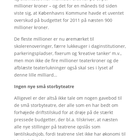
millioner kroner – og det for en måneds tid siden
viste sig, at Københavns Kommune havde et uventet
overskud på budgettet for 2011 på næsten 900
millioner kroner.
De fleste millioner er nu øremærket til
skolerenoveringer, færre lukkeuger i daginstitutioner,
parkeringspladser, fixerum og ’kreative tanker’ m.v.,
men mon ikke de fire millioner teaterkroner og de
afblæste teaterlukninger også skal ses i lyset af
denne lille milliard…
Ingen nye små storbyteatre
Alligevel er der altså ikke tale om nogen gavebod til
de små storbyteatre, der alle som en har bedt om
forhøjede driftstilskud for at drøje på de stærkt
pressede budgetter, der bl.a. tilskriver, at næsten
alle nye stillinger på teatrene opslås som
løntilskudsjob, fordi teatrene slet ikke har økonomi til