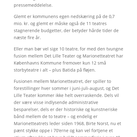
pressemeddelelse.
Glemt er kommunens egen nedskæring på de 0,7
mio. kr. og glemt er måske også de 11 teatres
stagnerende budgetter, der betyder hårde tider de
næste fire år.
Eller man bør vel sige 10 teatre, for med den tvungne
fusion mellem Det Lille Teater og Marionetteatret har
Københavns Kommune fremover kun 12 små
storbyteatre i alt – plus Batida på fløjen.
Fusionen mellem Marionetteatret, der spiller to
forestillinger hver sommer i juni-juli-august, og Det
Lille Teater kommer ikke helt overraskende. Dels vil
der være visse indlysende administrative
besparelser, dels er der historiske og kunstneriske
bånd mellem de to teatre – og endelig er
Marionetteatrets leder siden 1968, Birte Norst, nu et
pænt stykke oppe i 70’erne og kan vel fortjene et