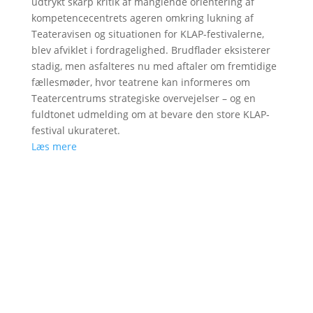
udtrykt skarp kritik af manglende orientering af
kompetencecentrets ageren omkring lukning af
Teateravisen og situationen for KLAP-festivalerne,
blev afviklet i fordragelighed. Brudflader eksisterer
stadig, men asfalteres nu med aftaler om fremtidige
fællesmøder, hvor teatrene kan informeres om
Teatercentrums strategiske overvejelser – og en
fuldtonet udmelding om at bevare den store KLAP-
festival ukurateret.
Læs mere