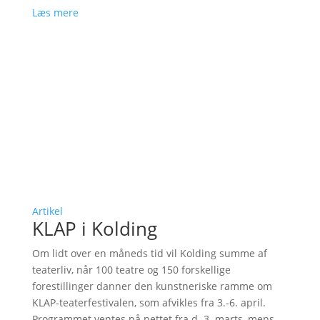
Læs mere
Artikel
KLAP i Kolding
Om lidt over en måneds tid vil Kolding summe af
teaterliv, når 100 teatre og 150 forskellige
forestillinger danner den kunstneriske ramme om
KLAP-teaterfestivalen, som afvikles fra 3.-6. april.
Programmet ventes på nettet fra d. 3. marts, mens