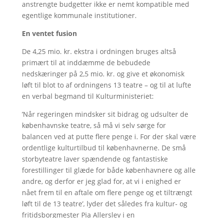
anstrengte budgetter ikke er nemt kompatible med
egentlige kommunale institutioner.
En ventet fusion
De 4,25 mio. kr. ekstra i ordningen bruges altså
primært til at inddæmme de bebudede
nedskæringer på 2,5 mio. kr. og give et økonomisk
løft til blot to af ordningens 13 teatre – og til at lufte
en verbal begmand til Kulturministeriet:
’Når regeringen mindsker sit bidrag og udsulter de
københavnske teatre, så må vi selv sørge for
balancen ved at putte flere penge i. For der skal være
ordentlige kulturtilbud til københavnerne. De små
storbyteatre laver spændende og fantastiske
forestillinger til glæde for både københavnere og alle
andre, og derfor er jeg glad for, at vi i enighed er
nået frem til en aftale om flere penge og et tiltrængt
løft til de 13 teatre’, lyder det således fra kultur- og
fritidsborgmester Pia Allerslev i en