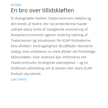
Artikel
En bro over tillidskløften
Et dialogmøde mellem Teatercentrums ledelse og
den kreds af teatre, der via protestbreve havde
udtrykt skarp kritik af manglende orientering af
kompetencecentrets ageren omkring lukning af
Teateravisen og situationen for KLAP-festivalerne,
blev afviklet i fordragelighed. Brudflader eksisterer
stadig, men asfalteres nu med aftaler om fremtidige
fællesmøder, hvor teatrene kan informeres om
Teatercentrums strategiske overvejelser – og en
fuldtonet udmelding om at bevare den store KLAP-
festival ukurateret.
Læs mere