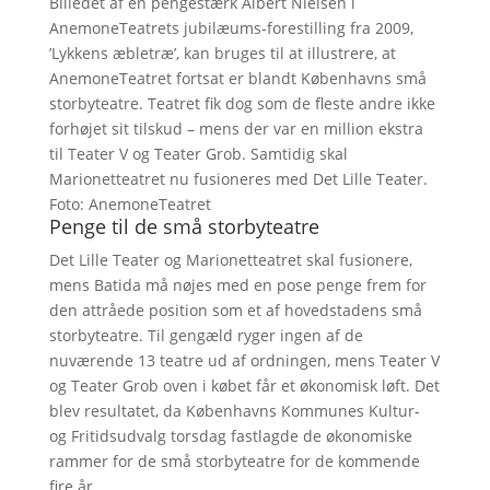
Billedet af en pengestærk Albert Nielsen i
AnemoneTeatrets jubilæums-forestilling fra 2009,
’Lykkens æbletræ’, kan bruges til at illustrere, at
AnemoneTeatret fortsat er blandt Københavns små
storbyteatre. Teatret fik dog som de fleste andre ikke
forhøjet sit tilskud – mens der var en million ekstra
til Teater V og Teater Grob. Samtidig skal
Marionetteatret nu fusioneres med Det Lille Teater.
Foto: AnemoneTeatret
Penge til de små storbyteatre
Det Lille Teater og Marionetteatret skal fusionere,
mens Batida må nøjes med en pose penge frem for
den attråede position som et af hovedstadens små
storbyteatre. Til gengæld ryger ingen af de
nuværende 13 teatre ud af ordningen, mens Teater V
og Teater Grob oven i købet får et økonomisk løft. Det
blev resultatet, da Københavns Kommunes Kultur-
og Fritidsudvalg torsdag fastlagde de økonomiske
rammer for de små storbyteatre for de kommende
fire år.