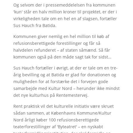
Og selvom der i pressemeddelelsen fra kommunen
'kun' står en halv million kroner til projektet, er der i
virkeligheden tale om en hel en af slagsen, fortæller
Sus Hauch fra Batida.
Kommunen giver nemlig en hel million til køb af
refusionsberettigede forestillinger og får så
halvdelen refunderet – af staten såmænd. Så får
kommunen også på den måde sagt tak for sidst…
Sus Hauch fortæller i øvrigt, at der er tale om en tre-
årig bevilling og at Batida er glad for donationen og
muligheden for at forstærke det i forvejen gode
samarbejde med Kultur Nord – herunder ikke mindst
det nye kulturhus på Rentemestervej.
Rent praktisk vil det kulturelle initiativ være skruet
sådan sammen, at Københavns Kommune/Kultur
Nord årligt køber 100 refusionsberettigede
teaterforestillinger af 'Byteatret' – en nyskabt