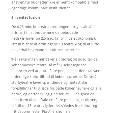
anstrengte budgetter ikke er nemt kompatible med
egentlige kommunale institutioner.
En ventet fusion
De 4,25 mio. kr. ekstra i ordningen bruges altså
primært til at inddæmme de bebudede
nedskæringer på 2,5 mio. kr. og give et økonomisk
løft til blot to af ordningens 13 teatre – og til at lufte
en verbal begmand til Kulturministeriet:
’Når regeringen mindsker sit bidrag og udsulter de
københavnske teatre, så må vi selv sørge for
balancen ved at putte flere penge i. For der skal være
ordentlige kulturtilbud til københavnerne. De små
storbyteatre laver spændende og fantastiske
forestillinger til glæde for både københavnere og alle
andre, og derfor er jeg glad for, at vi i enighed er
nået frem til en aftale om flere penge og et tiltrængt
løft til de 13 teatre’, lyder det således fra kultur- og
fritidsborgmester Pia Allerslev i en