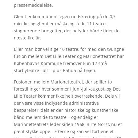
pressemeddelelse.
Glemt er kommunens egen nedskæring på de 0,7
mio. kr. og glemt er måske også de 11 teatres
stagnerende budgetter, der betyder hårde tider de
næste fire år.
Eller man bør vel sige 10 teatre, for med den tvungne
fusion mellem Det Lille Teater og Marionetteatret har
Københavns Kommune fremover kun 12 små
storbyteatre i alt – plus Batida på fløjen.
Fusionen mellem Marionetteatret, der spiller to
forestillinger hver sommer i juni-juli-august, og Det
Lille Teater kommer ikke helt overraskende. Dels vil
der være visse indlysende administrative
besparelser, dels er der historiske og kunstneriske
bånd mellem de to teatre – og endelig er
Marionetteatrets leder siden 1968, Birte Norst, nu et
pænt stykke oppe i 70’erne og kan vel fortjene et