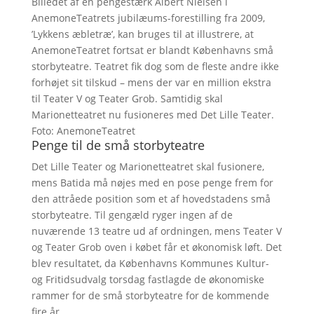
Billedet af en pengestærk Albert Nielsen i
AnemoneTeatrets jubilæums-forestilling fra 2009,
’Lykkens æbletræ’, kan bruges til at illustrere, at
AnemoneTeatret fortsat er blandt Københavns små
storbyteatre. Teatret fik dog som de fleste andre ikke
forhøjet sit tilskud – mens der var en million ekstra
til Teater V og Teater Grob. Samtidig skal
Marionetteatret nu fusioneres med Det Lille Teater.
Foto: AnemoneTeatret
Penge til de små storbyteatre
Det Lille Teater og Marionetteatret skal fusionere,
mens Batida må nøjes med en pose penge frem for
den attråede position som et af hovedstadens små
storbyteatre. Til gengæld ryger ingen af de
nuværende 13 teatre ud af ordningen, mens Teater V
og Teater Grob oven i købet får et økonomisk løft. Det
blev resultatet, da Københavns Kommunes Kultur-
og Fritidsudvalg torsdag fastlagde de økonomiske
rammer for de små storbyteatre for de kommende
fire år.