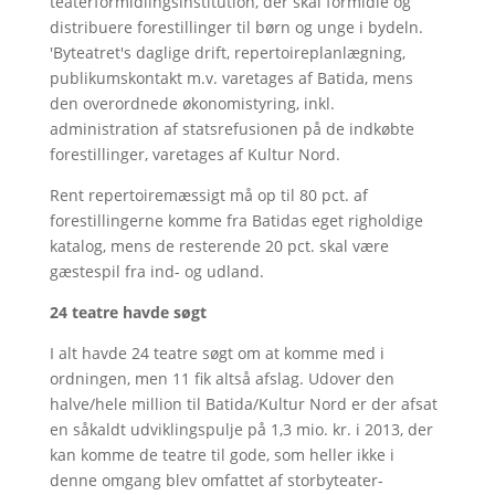
teaterformidlingsinstitution, der skal formidle og
distribuere forestillinger til børn og unge i bydeln.
'Byteatret's daglige drift, repertoireplanlægning,
publikumskontakt m.v. varetages af Batida, mens
den overordnede økonomistyring, inkl.
administration af statsrefusionen på de indkøbte
forestillinger, varetages af Kultur Nord.
Rent repertoiremæssigt må op til 80 pct. af
forestillingerne komme fra Batidas eget righoldige
katalog, mens de resterende 20 pct. skal være
gæstespil fra ind- og udland.
24 teatre havde søgt
I alt havde 24 teatre søgt om at komme med i
ordningen, men 11 fik altså afslag. Udover den
halve/hele million til Batida/Kultur Nord er der afsat
en såkaldt udviklingspulje på 1,3 mio. kr. i 2013, der
kan komme de teatre til gode, som heller ikke i
denne omgang blev omfattet af storbyteater-