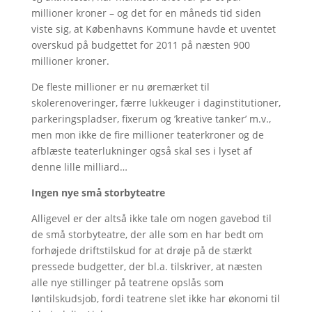
millioner kroner – og det for en måneds tid siden
viste sig, at Københavns Kommune havde et uventet
overskud på budgettet for 2011 på næsten 900
millioner kroner.
De fleste millioner er nu øremærket til
skolerenoveringer, færre lukkeuger i daginstitutioner,
parkeringspladser, fixerum og ’kreative tanker’ m.v.,
men mon ikke de fire millioner teaterkroner og de
afblæste teaterlukninger også skal ses i lyset af
denne lille milliard…
Ingen nye små storbyteatre
Alligevel er der altså ikke tale om nogen gavebod til
de små storbyteatre, der alle som en har bedt om
forhøjede driftstilskud for at drøje på de stærkt
pressede budgetter, der bl.a. tilskriver, at næsten
alle nye stillinger på teatrene opslås som
løntilskudsjob, fordi teatrene slet ikke har økonomi til