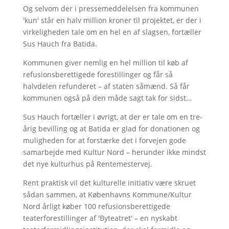
Og selvom der i pressemeddelelsen fra kommunen
'kun' står en halv million kroner til projektet, er der i
virkeligheden tale om en hel en af slagsen, fortæller
Sus Hauch fra Batida.
Kommunen giver nemlig en hel million til køb af
refusionsberettigede forestillinger og får så
halvdelen refunderet – af staten såmænd. Så får
kommunen også på den måde sagt tak for sidst…
Sus Hauch fortæller i øvrigt, at der er tale om en tre-
årig bevilling og at Batida er glad for donationen og
muligheden for at forstærke det i forvejen gode
samarbejde med Kultur Nord – herunder ikke mindst
det nye kulturhus på Rentemestervej.
Rent praktisk vil det kulturelle initiativ være skruet
sådan sammen, at Københavns Kommune/Kultur
Nord årligt køber 100 refusionsberettigede
teaterforestillinger af 'Byteatret' – en nyskabt