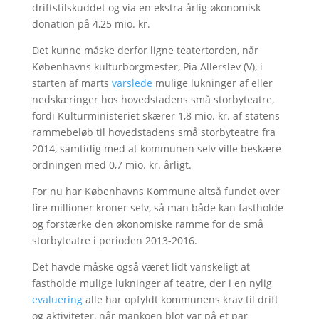
driftstilskuddet og via en ekstra årlig økonomisk
donation på 4,25 mio. kr.
Det kunne måske derfor ligne teatertorden, når
Københavns kulturborgmester, Pia Allerslev (V), i
starten af marts
varslede
mulige lukninger af eller
nedskæringer hos hovedstadens små storbyteatre,
fordi Kulturministeriet skærer 1,8 mio. kr. af statens
rammebeløb til hovedstadens små storbyteatre fra
2014, samtidig med at kommunen selv ville beskære
ordningen med 0,7 mio. kr. årligt.
For nu har Københavns Kommune altså fundet over
fire millioner kroner selv, så man både kan fastholde
og forstærke den økonomiske ramme for de små
storbyteatre i perioden 2013-2016.
Det havde måske også været lidt vanskeligt at
fastholde mulige lukninger af teatre, der i en nylig
evaluering
alle har opfyldt kommunens krav til drift
og aktiviteter, når mankoen blot var på et par