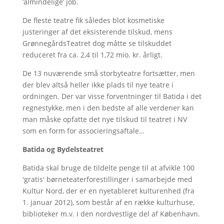
’almindelige’ job.
De fleste teatre fik således blot kosmetiske
justeringer af det eksisterende tilskud, mens
GrønnegårdsTeatret dog måtte se tilskuddet
reduceret fra ca. 2,4 til 1,72 mio. kr. årligt.
De 13 nuværende små storbyteatre fortsætter, men
der blev altså heller ikke plads til nye teatre i
ordningen. Der var visse forventninger til Batida i det
regnestykke, men i den bedste af alle verdener kan
man måske opfatte det nye tilskud til teatret i NV
som en form for associeringsaftale…
Batida og Bydelsteatret
Batida skal bruge de tildelte penge til at afvikle 100
'gratis' børneteaterforestillinger i samarbejde med
Kultur Nord, der er en nyetableret kulturenhed (fra
1. januar 2012), som består af en række kulturhuse,
biblioteker m.v. i den nordvestlige del af København.