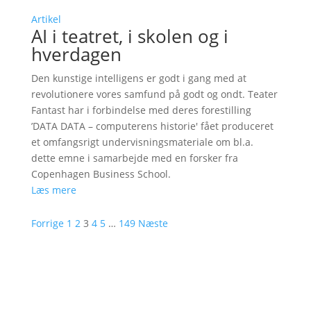
Artikel
AI i teatret, i skolen og i
hverdagen
Den kunstige intelligens er godt i gang med at
revolutionere vores samfund på godt og ondt. Teater
Fantast har i forbindelse med deres forestilling
’DATA DATA – computerens historie' fået produceret
et omfangsrigt undervisningsmateriale om bl.a.
dette emne i samarbejde med en forsker fra
Copenhagen Business School.
Læs mere
Forrige
1
2
3
4
5
…
149
Næste