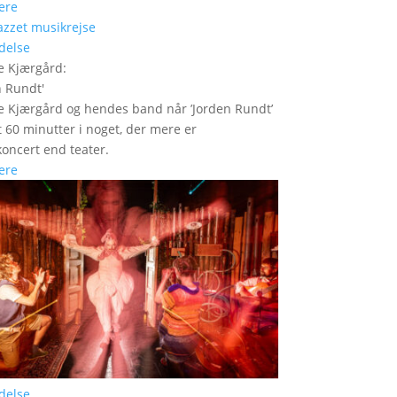
ere
delse
e Kjærgård
:
n Rundt
'
 Kjærgård og hendes band når ’Jorden Rundt’
t 60 minutter i noget, der mere er
oncert end teater.
ere
delse