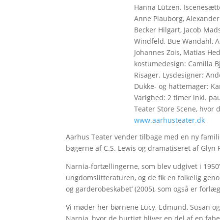
Hanna Lützen. Iscenesætt
Anne Plauborg, Alexander
Becker Hilgart, Jacob Mad
Windfeld, Bue Wandahl, A
Johannes Zois, Matias Hed
kostumedesign: Camilla B
Risager. Lysdesigner: And
Dukke- og hattemager: Kar
Varighed: 2 timer inkl. p
Teater Store Scene, hvor de
www.aarhusteater.dk
Aarhus Teater vender tilbage med en ny familie
bøgerne af C.S. Lewis og dramatiseret af Glyn 
Narnia-fortællingerne, som blev udgivet i 1950
ungdomslitteraturen, og de fik en folkelig gen
og garderobeskabet’ (2005), som også er forlæg
Vi møder her børnene Lucy, Edmund, Susan og
Narnia, hvor de hurtigt bliver en del af en fab