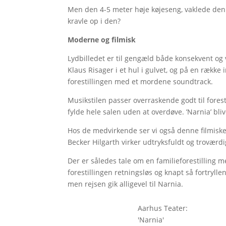
Men den 4-5 meter høje køjeseng, vaklede den ik
kravle op i den?
Moderne og filmisk
Lydbilledet er til gengæld både konsekvent o
Klaus Risager i et hul i gulvet, og på en rækk
forestillingen med et mordene soundtrack.
Musikstilen passer overraskende godt til forest
fylde hele salen uden at overdøve. ’Narnia’ bl
Hos de medvirkende ser vi også denne filmiske
Becker Hilgarth virker udtryksfuldt og troværd
Der er således tale om en familieforestilling 
forestillingen retningsløs og knapt så fortry
men rejsen gik alligevel til Narnia.
Aarhus Teater:
'Narnia'