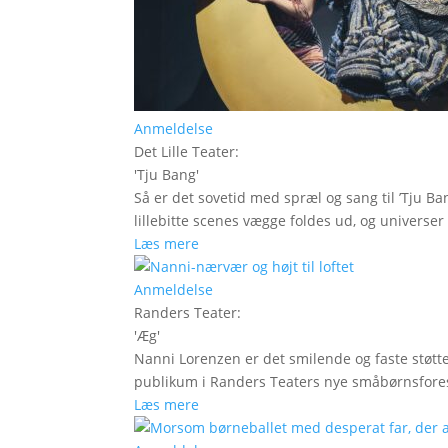
Anmeldelse
Det Lille Teater
:
'
Tju Bang
'
Så er det sovetid med spræl og sang til ’Tju Ban
lillebitte scenes vægge foldes ud, og universer t
Læs mere
Anmeldelse
Randers Teater
:
'
Æg
'
Nanni Lorenzen er det smilende og faste støtt
publikum i Randers Teaters nye småbørnsfores
Læs mere