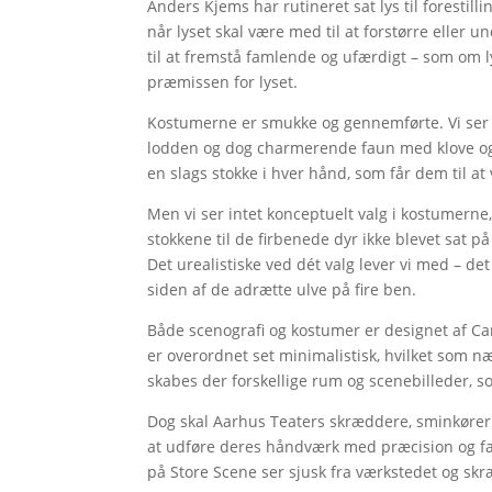
Anders Kjems har rutineret sat lys til forestil
når lyset skal være med til at forstørre eller
til at fremstå famlende og ufærdigt – som om l
præmissen for lyset.
Kostumerne er smukke og gennemførte. Vi ser 
lodden og dog charmerende faun med klove og
en slags stokke i hver hånd, som får dem til at
Men vi ser intet konceptuelt valg i kostumerne
stokkene til de firbenede dyr ikke blevet sat p
Det urealistiske ved dét valg lever vi med – det
siden af de adrætte ulve på fire ben.
Både scenografi og kostumer er designet af C
er overordnet set minimalistisk, hvilket som næ
skabes der forskellige rum og scenebilleder, 
Dog skal Aarhus Teaters skræddere, sminkører
at udføre deres håndværk med præcision og fan
på Store Scene ser sjusk fra værkstedet og sk