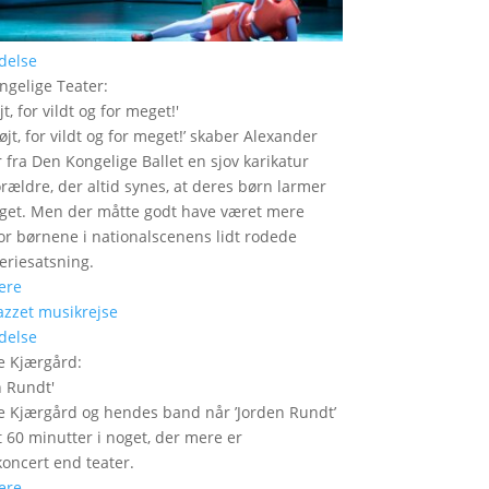
delse
ngelige Teater
:
jt, for vildt og for meget!
'
højt, for vildt og for meget!’ skaber Alexander
 fra Den Kongelige Ballet en sjov karikatur
orældre, der altid synes, at deres børn larmer
get. Men der måtte godt have været mere
or børnene i nationalscenens lidt rodede
feriesatsning.
ere
delse
e Kjærgård
:
n Rundt
'
 Kjærgård og hendes band når ’Jorden Rundt’
t 60 minutter i noget, der mere er
oncert end teater.
ere