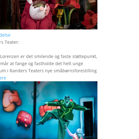
delse
s Teater
:
Lorenzen er det smilende og faste støttepunkt,
rmår at fange og fastholde det helt unge
um i Randers Teaters nye småbørnsforestilling
ere