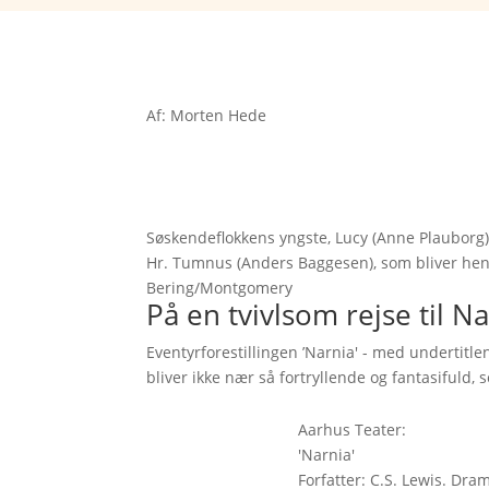
Af: Morten Hede
Søskendeflokkens yngste, Lucy (Anne Plauborg
Hr. Tumnus (Anders Baggesen), som bliver hend
Bering/Montgomery
På en tvivlsom rejse til N
Eventyrforestillingen ’Narnia' - med undertitl
bliver ikke nær så fortryllende og fantasifuld
Aarhus Teater:
'Narnia'
Forfatter: C.S. Lewis. Dra