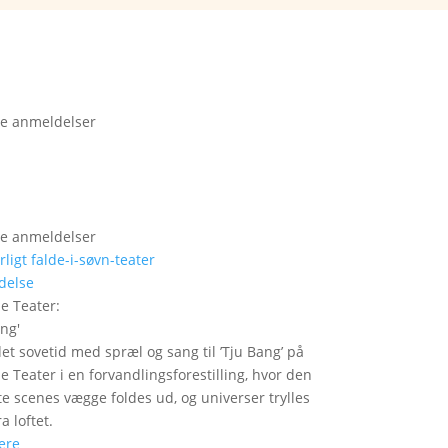
e anmeldelser
e anmeldelser
delse
le Teater
:
ang
'
det sovetid med spræl og sang til ’Tju Bang’ på
le Teater i en forvandlingsforestilling, hvor den
itte scenes vægge foldes ud, og universer trylles
a loftet.
ere