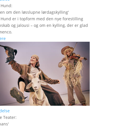
r Hund
:
den om den løsslupne lørdagskylling
'
 Hund er i topform med den nye forestilling
skab og jalousi – og om en kylling, der er glad
amenco.
ere
delse
e Teater
:
hans
'