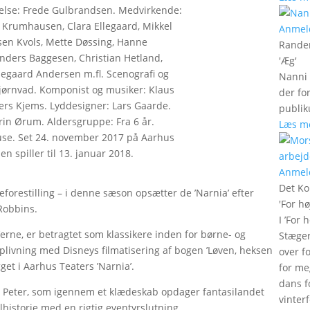
else: Frede Gulbrandsen. Medvirkende:
 Krumhausen, Clara Ellegaard, Mikkel
Anmel
sen Kvols, Mette Døssing, Hanne
Rander
nders Baggesen, Christian Hetland,
'
Æg
'
egaard Andersen m.fl. Scenografi og
Nanni 
jørnvad. Komponist og musiker: Klaus
der fo
ers Kjems. Lyddesigner: Lars Gaarde.
publik
in Ørum. Aldersgruppe: Fra 6 år.
Læs m
ause. Set 24. november 2017 på Aarhus
n spiller til 13. januar 2018.
Anmel
Det Ko
forestilling – i denne sæson opsætter de ’Narnia’ efter
'
For hø
Robbins.
I ’For 
’erne, er betragtet som klassikere inden for børne- og
Stæger
oplivning med Disneys filmatisering af bogen ’Løven, heksen
over f
get i Aarhus Teaters ’Narnia’.
for me
dans f
 Peter, som igennem et klædeskab opdager fantasilandet
vinter
elhistorie med en rigtig eventyrslutning.