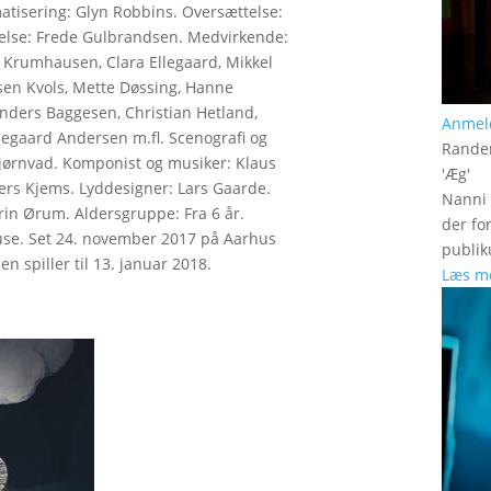
matisering: Glyn Robbins. Oversættelse:
else: Frede Gulbrandsen. Medvirkende:
 Krumhausen, Clara Ellegaard, Mikkel
sen Kvols, Mette Døssing, Hanne
nders Baggesen, Christian Hetland,
Anmel
egaard Andersen m.fl. Scenografi og
Rander
jørnvad. Komponist og musiker: Klaus
'
Æg
'
ers Kjems. Lyddesigner: Lars Gaarde.
Nanni 
in Ørum. Aldersgruppe: Fra 6 år.
der fo
ause. Set 24. november 2017 på Aarhus
publik
n spiller til 13. januar 2018.
Læs m