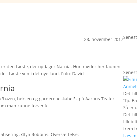
Senest
28. november 2017
) er den første, der opdager Narnia. Hun møder her faunen
Senest
es første ven i det nye land. Foto: David
arnia
Anmel
Det Lil
en 'Løven, heksen og garderobeskabet' - på Aarhus Teater
'
Tju B
, som man kunne forvente.
Så er 
Det Lil
lilleb
frem fr
matisering: Glyn Robbins. Oversættelse:
Læs m