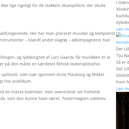
I Oden
ke lige rigeligt for de stakkels skuespillere, der skulle
’Klods
budska
dybder
Læs m
g velfungerende. Her har man placeret musiker og komponist
e instrumenter – blandt andet slagtøj – akkompagnerer han
Anmel
Det Lil
'
Tju B
illingen, og lyddesignet af Lars Gaarde får musikken til at
Så er 
iver på den måde en særdeles filmisk teateroplevelse.
Det Lil
 spillestil, som især igennem Anne Plauborg og Mikkel
lilleb
igt hos publikum.
frem fr
Læs m
med en masse kvaliteter, men overordnet set fremstår
llende, som den kunne have været. Teatermagien udeblev,