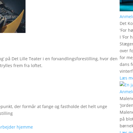
Anmel
Det Ko
'
For hø
I ’For 
Stæger
over f
for me
g’ på Det Lille Teater i en forvandlingsforestilling, hvor den
dans f
rylles frem fra loftet.
vinter
Læs m
Anmel
Malen
'
Jorde
epunkt, der formår at fange og fastholde det helt unge
Malene
tilling
på blo
børnek
Læs m