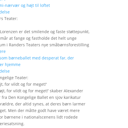
delse
s Teater
:
Lorenzen er det smilende og faste støttepunkt,
rmår at fange og fastholde det helt unge
um i Randers Teaters nye småbørnsforestilling
ere
delse
ngelige Teater
:
jt, for vildt og for meget!
'
højt, for vildt og for meget!’ skaber Alexander
 fra Den Kongelige Ballet en sjov karikatur
orældre, der altid synes, at deres børn larmer
get. Men der måtte godt have været mere
or børnene i nationalscenens lidt rodede
feriesatsning.