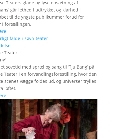
se Teaters glade og lyse opsætning af
hans’ går lethed i udtrykket og klarhed i
bet til de yngste publikummer forud for
 i fortællingen.
ere
delse
le Teater
:
ang
'
det sovetid med spræl og sang til ’Tju Bang’ på
le Teater i en forvandlingsforestilling, hvor den
itte scenes vægge foldes ud, og universer trylles
a loftet.
ere