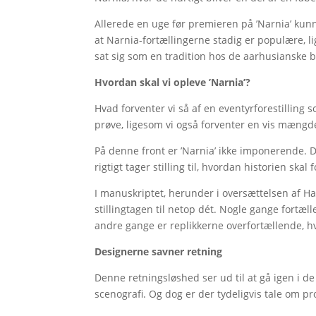
Allerede en uge før premieren på ’Narnia’ kunn
at Narnia-fortællingerne stadig er populære, l
sat sig som en tradition hos de aarhusianske b
Hvordan skal vi opleve ’Narnia’?
Hvad forventer vi så af en eventyrforestilling so
prøve, ligesom vi også forventer en vis mængd
På denne front er ’Narnia’ ikke imponerende. 
rigtigt tager stilling til, hvordan historien skal
I manuskriptet, herunder i oversættelsen af 
stillingtagen til netop dét. Nogle gange fortæll
andre gange er replikkerne overfortællende, h
Designerne savner retning
Denne retningsløshed ser ud til at gå igen i d
scenografi. Og dog er der tydeligvis tale om pr