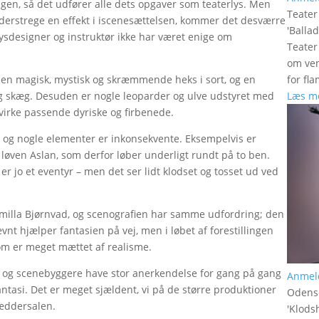
lingen, så det udfører alle dets opgaver som teaterlys. Men
Teate
 understrege en effekt i iscenesættelsen, kommer det desværre
'
Balla
ysdesigner og instruktør ikke har været enige om
Teater
om ven
for fl
en magisk, mystisk og skræmmende heks i sort, og en
Læs m
 skæg. Desuden er nogle leoparder og ulve udstyret med
 virke passende dyriske og firbenede.
, og nogle elementer er inkonsekvente. Eksempelvis er
å løven Aslan, som derfor løber underligt rundt på to ben.
 er jo et eventyr – men det ser lidt klodset og tosset ud ved
amilla Bjørnvad, og scenografien har samme udfordring; den
vnt hjælper fantasien på vej, men i løbet af forestillingen
som er meget mættet af realisme.
 og scenebyggere have stor anerkendelse for gang på gang
Anmel
tasi. Det er meget sjældent, vi på de større produktioner
Odens
ræddersalen.
'
Klods