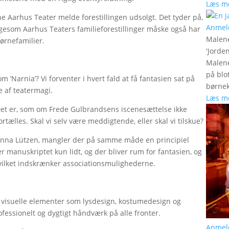
Læs m
e Aarhus Teater melde forestillingen udsolgt. Det tyder på,
Anmel
igesom Aarhus Teaters familieforestillinger måske også har
Malen
ørnefamilier.
'
Jorde
Malene
på blo
m ’Narnia’? Vi forventer i hvert fald at få fantasien sat på
børnek
e af teatermagi.
Læs m
Det er, som om Frede Gulbrandsens iscenesættelse ikke
 fortælles. Skal vi selv være meddigtende, eller skal vi tilskue?
Hanna Lützen, mangler der på samme måde en principiel
er manuskriptet kun lidt, og der bliver rum for fantasien, og
vilket indskrænker associationsmulighederne.
e visuelle elementer som lysdesign, kostumedesign og
ofessionelt og dygtigt håndværk på alle fronter.
Anmel