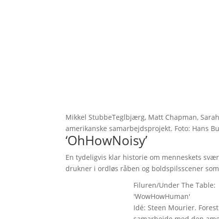
Mikkel StubbeTeglbjærg, Matt Chapman, Sarah P
amerikanske samarbejdsprojekt. Foto: Hans B
‘OhHowNoisy’
En tydeligvis klar historie om menneskets svær
drukner i ordløs råben og boldspilsscener som 
Filuren/Under The Table:
'WowHowHuman'
Idé: Steen Mourier. Foresti
samarbejde med den amer