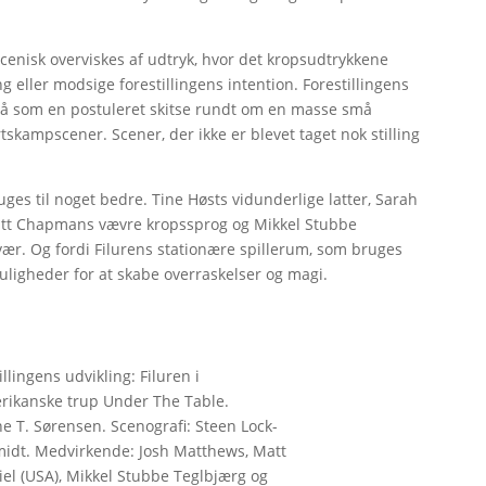
scenisk overviskes af udtryk, hvor det kropsudtrykkene
ng eller modsige forestillingens intention. Forestillingens
som en postuleret skitse rundt om en masse små
rtskampscener. Scener, der ikke er blevet taget nok stilling
uges til noget bedre. Tine Høsts vidunderlige latter, Sarah
Matt Chapmans vævre kropssprog og Mikkel Stubbe
vær. Og fordi Filurens stationære spillerum, som bruges
 muligheder for at skabe overraskelser og magi.
llingens udvikling: Filuren i
ikanske trup Under The Table.
e T. Sørensen. Scenografi: Steen Lock-
idt. Medvirkende: Josh Matthews, Matt
el (USA), Mikkel Stubbe Teglbjærg og