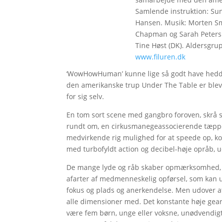
Samlende instruktion: Sun
Hansen. Musik: Morten Sm
Chapman og Sarah Petersi
Tine Høst (DK). Aldersgrup
www.filuren.dk
‘WowHowHuman’ kunne lige så godt have hedde
den amerikanske trup Under The Table er ble
for sig selv.
En tom sort scene med gangbro foroven, skrå sc
rundt om, en cirkusmanegeassocierende tæpp
medvirkende rig mulighed for at speede op, ko
med turbofyldt action og decibel-høje opråb, 
De mange lyde og råb skaber opmærksomhed, og
afarter af medmenneskelig opførsel, som kan ud
fokus og plads og anerkendelse. Men udover at 
alle dimensioner med. Det konstante høje gea
være fem børn, unge eller voksne, unødvendigt 