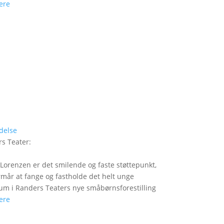
ere
delse
s Teater
:
Lorenzen er det smilende og faste støttepunkt,
rmår at fange og fastholde det helt unge
um i Randers Teaters nye småbørnsforestilling
ere