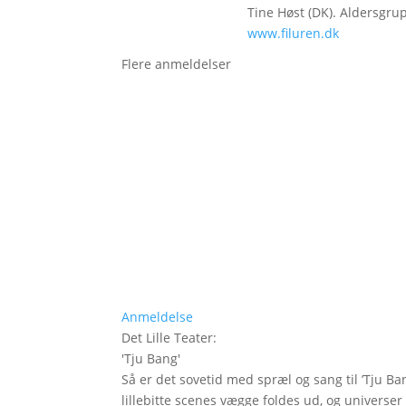
Tine Høst (DK). Aldersgrup
www.filuren.dk
Flere anmeldelser
Anmeldelse
Det Lille Teater
:
'
Tju Bang
'
Så er det sovetid med spræl og sang til ’Tju Ban
lillebitte scenes vægge foldes ud, og universer t