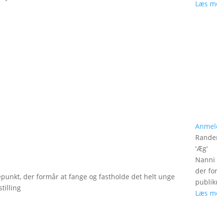
Læs m
Anmel
Rander
'
Æg
'
Nanni 
der fo
epunkt, der formår at fange og fastholde det helt unge
publik
tilling
Læs m