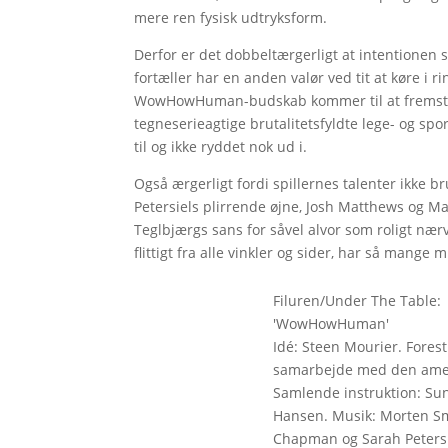
mere ren fysisk udtryksform.
Derfor er det dobbeltærgerligt at intentionen 
fortæller har en anden valør ved tit at køre i ri
WowHowHuman-budskab kommer til at fremstå 
tegneserieagtige brutalitetsfyldte lege- og spo
til og ikke ryddet nok ud i.
Også ærgerligt fordi spillernes talenter ikke br
Petersiels plirrende øjne, Josh Matthews og 
Teglbjærgs sans for såvel alvor som roligt nær
flittigt fra alle vinkler og sider, har så mange
Filuren/Under The Table:
'WowHowHuman'
Idé: Steen Mourier. Foresti
samarbejde med den amer
Samlende instruktion: Sun
Hansen. Musik: Morten Sm
Chapman og Sarah Petersi