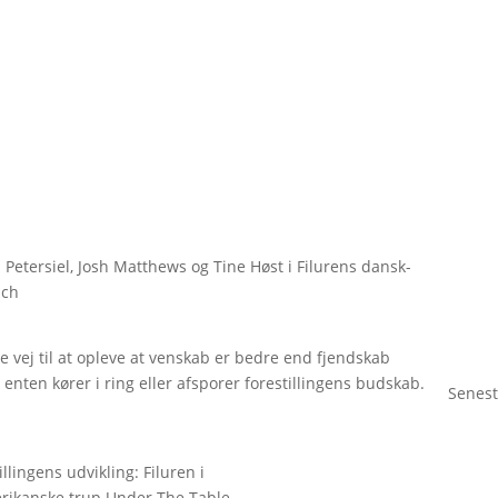
etersiel, Josh Matthews og Tine Høst i Filurens dansk-
uch
e vej til at opleve at venskab er bedre end fjendskab
enten kører i ring eller afsporer forestillingens budskab.
Senest
llingens udvikling: Filuren i
ikanske trup Under The Table.