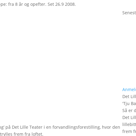
pe: fra 8 år og opefter. Set 26.9 2008.
Senest
Anmel
Det Lil
'
Tju B
Så er 
Det Lil
lilleb
g’ på Det Lille Teater i en forvandlingsforestilling, hvor den
frem fr
rylles frem fra loftet.