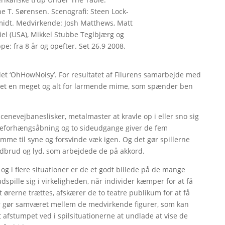
e T. Sørensen. Scenografi: Steen Lock-
idt. Medvirkende: Josh Matthews, Matt
el (USA), Mikkel Stubbe Teglbjærg og
pe: fra 8 år og opefter. Set 26.9 2008.
t ‘OhHowNoisy’. For resultatet af Filurens samarbejde med
vet en meget og alt for larmende mime, som spænder ben
enevejbaneslisker, metalmaster at kravle op i eller sno sig
eforhængsåbning og to sideudgange giver de fem
mme til syne og forsvinde væk igen. Og det gør spillerne
udbrud og lyd, som arbejdede de på akkord.
 i flere situationer er de et godt billede på de mange
spille sig i virkeligheden, når individer kæmper for at få
ørerne trættes, afskærer de to teatre publikum for at få
r gør samværet mellem de medvirkende figurer, som kan
afstumpet ved i spilsituationerne at undlade at vise de