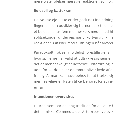
mere tyste følelsesmæssige reaktioner, som ogs
Boldspil og kattekram
De lydløse øjeblikke er der godt nok indlednings
fingerspil som udvikler sig humoristisk til en
et boldspil alias fem menneskers møde med hin
splitsekunder undervejs når vi kortvarigt, fx 
reaktioner. Og især mod slutningen når alvore
Paradoksalt nok ser vi tydeligt forestillingens 
hvor spillerne har valgt at udtrykke sig gennem
det er menneskeligt at udforske, udfordre og l
udenfor. At den eller de ramte bliver kede af d
fra sig. At man kan have behov for at trække sig
menneskelige er lysten til og behovet for a
er rar.
Intentionen overviskes
Filuren, som har en lang tradition for at sætte
det mimiske, Commedia dell’Arte kropslige og kl