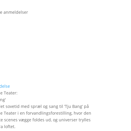
e anmeldelser
delse
le Teater
:
ang
'
det sovetid med spræl og sang til ’Tju Bang’ på
le Teater i en forvandlingsforestilling, hvor den
itte scenes vægge foldes ud, og universer trylles
a loftet.