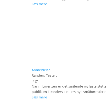
Læs mere
Anmeldelse
Randers Teater
:
'
Æg
'
Nanni Lorenzen er det smilende og faste støtt
publikum i Randers Teaters nye småbørnsfores
Læs mere