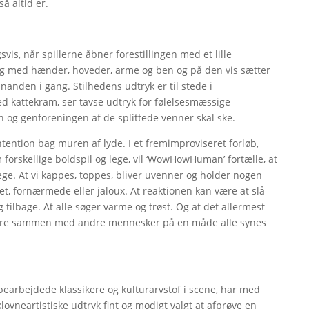
å altid er.
vis, når spillerne åbner forestillingen med et lille
 leg med hænder, hoveder, arme og ben og på den vis sætter
anden i gang. Stilhedens udtryk er til stede i
med kattekram, ser tavse udtryk for følelsesmæssige
n og genforeningen af de splittede venner skal ske.
intention bag muren af lyde. I et fremimproviseret forløb,
 forskellige boldspil og lege, vil ‘WowHowHuman’ fortælle, at
ege. At vi kappes, toppes, bliver uvenner og holder nogen
et, fornærmede eller jaloux. At reaktionen kan være at slå
 tilbage. At alle søger varme og trøst. Og at det allermest
t være sammen med andre mennesker på en måde alle synes
 bearbejdede klassikere og kulturarvstof i scene, har med
ovneartistiske udtryk fint og modigt valgt at afprøve en