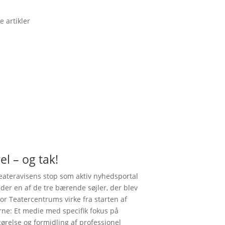
e artikler
el – og tak!
ateravisens stop som aktiv nyhedsportal
nder en af de tre bærende søjler, der blev
for Teatercentrums virke fra starten af
rne: Et medie med specifik fokus på
gørelse og formidling af professionel