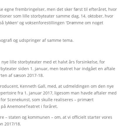
e egne frembringelser, men det sker først til efteråret, hvor
ioner som lille storbyteater samme dag, 14. oktober, hvor
t på lykken' og voksenforestillingen 'Drømme om noget
cenografi og udspringer af samme tema.
 nye lille storbyteater med et halvt års forsinkelse, for
rbyteater siden 1. januar, men teatret har indgået en aftale
arten af sæson 2017-18.
g producent, Kenneth Gall, med, at udmeldingen om den nye
repertoire fra 1. januar 2017, ligesom man havde aftaler med
t for Scenekunst, som skulle realiseres – primært
 på AnemoneTeatret i foråret.
re – staten og kommunen – om, at vi officielt starter vores
son 2017/18.