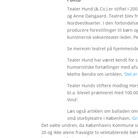
Teater Hund (& Co.) er stiftet i 2
og Anne Dalsgaard. Teatret blev fr
Nordvestkvarter. I den forbindelse
producere forestillinger til børn og
kunstnerisk voksenteater-leder, Pe
Se mereom teatret på hjemmesid
Teater Hund har været kendt for si
humoristiske fortællinger med afsæ
Methe Bendix om iartiklen,
'Det er
Teater Hunds stiftere modtog Hors
bl.a. blevet præmieret med 100.000 
Vind'.
Læs også artiklen om balladen o
små storbyteatre i København,
'Gr
Det vakte undren, da Københavns Kommune sid
20 og ikke alene fravalgte to veletablerede b