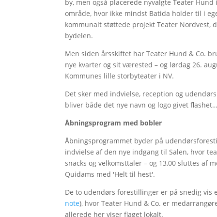
by, men også placerede nyvalgte Teater Hund i
område, hvor ikke mindst Batida holder til i 
kommunalt støttede projekt Teater Nordvest, der
bydelen.
Men siden årsskiftet har Teater Hund & Co. brugt
nye kvarter og sit værested – og lørdag 26. a
Kommunes lille storbyteater i NV.
Det sker med indvielse, reception og udendør
bliver både det nye navn og logo givet flashet
Åbningsprogram med bobler
Åbningsprogrammet byder på udendørsforestillin
indvielse af den nye indgang til Salen, hvor tea
snacks og velkomsttaler – og 13,00 sluttes af
Quidams med 'Helt til hest'.
De to udendørs forestillinger er på snedig vis
note
), hvor Teater Hund & Co. er medarrangø
allerede her viser flaget lokalt.