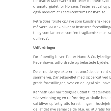
for teatret Mærkværk,« fortæller Kenneth Gall 
dramaturgiatet for Horsens Teaterfestival og 
også medlem af Teatercentrums bestyrelse.
Petra Søes første opgave som kunstnerisk lede
må være '&Co.' – bliver at instruere forestill
til og som lanceres som 'en tragikomisk musika
utilfreds'.
Udfordringer
Forhåbentlig bliver Teater Hund & Co. lykkelige
Københavns udfordrede og belastede bydele.
De er nu de nye aktører i et område, der ren
samme vej, Dansekapellet med Uppercut ved Bi
gratis forestillinger, hvor en del også skal h
Kenneth Gall har tidligere udtalt til teateravis
'skævvridning og en udfordring at skulle betale
sal bliver opført gratis forestillinger – huslej
del af det nye samarbejde bl.a. er, at gratis for