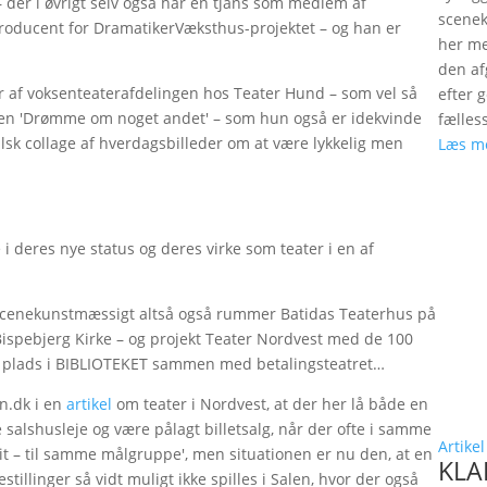
– der i øvrigt selv også har en tjans som medlem af
scenek
producent for DramatikerVæksthus-projektet – og han er
her me
den a
r af voksenteaterafdelingen hos Teater Hund – som vel så
efter 
ingen 'Drømme om noget andet' – som hun også er idekvinde
fælles
lsk collage af hverdagsbilleder om at være lykkelig men
Læs m
 i deres nye status og deres virke som teater i en af
t scenekunstmæssigt altså også rummer Batidas Teaterhus på
spebjerg Kirke – og projekt Teater Nordvest med de 100
ave plads i BIBLIOTEKET sammen med betalingsteatret…
en.dk i en
artikel
om teater i Nordvest, at der her lå både en
 salshusleje og være pålagt billetsalg, når der ofte i samme
Artikel
efrit – til samme målgruppe', men situationen er nu den, at en
KLAP
estillinger så vidt muligt ikke spilles i Salen, hvor der også