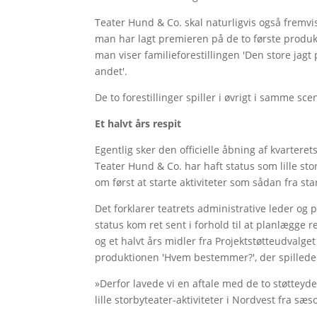
Teater Hund & Co. skal naturligvis også fremvis
man har lagt premieren på de to første produkt
man viser familieforestillingen 'Den store jag
andet'.
De to forestillinger spiller i øvrigt i samme s
Et halvt års respit
Egentlig sker den officielle åbning af kvarterets
Teater Hund & Co. har haft status som lille sto
om først at starte aktiviteter som sådan fra st
Det forklarer teatrets administrative leder o
status kom ret sent i forhold til at planlægge 
og et halvt års midler fra Projektstøtteudvalge
produktionen 'Hvem bestemmer?', der spillede
»Derfor lavede vi en aftale med de to støtteyde
lille storbyteater-aktiviteter i Nordvest fra sæ