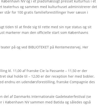
 København NV og i et pladsmæssigt presset kulturhus i et
eget teaterhus og sammen med kulturhuset administrerer det
 står for 100 gratis familieforestillinger hver sæson i
 tiden til at finde sig til rette med sin nye status og sit
ugust markerer man den officielle start som Københavns
s teater på og ved BIBLIOTEKET på Rentemestervej. Her
…
g kl. 11,00 af franske Cie la Passante – 11,50 er der
tret skal holde til – 12,00 er der reception her med bobler,
 med endnu en udendørsforestilling, franske Compagnie des
 en del af Danmarks Internationale Gadeteaterfestival (se
rer i København NV sammen med Batida og således også