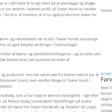
r vi i det halve år brugt tiden på at planlægge og afsøge
 vi har ændret i teatrets profil, så Teater Hund nu hedder
Senest
– for bl.a. at markere, at vi nu også producerer teater for
rne- og voksenteater var et led i Teater Hunds succesrige
t har så også betydet ændringer i ledelseslaget.
eder af børne- og familieforestillingerne – og sit virke som
 Søe blevet hyret som kunstnerisk leder af
Artikel
 og producent. Han har været væk fra teatret med et par år
Farv
itutionen Scenit, men vendte tilbage til Teater Hund i
byteater.
Med Te
forsvi
ireudvalg, som vi har valgt er øverste myndighed – lige efter
skabt 
, da Petrea stadig iscenesætter forestillinger på andre
1970’e
et' (til børn) hos Teater Nordkraft, og 'Stræber' (til unge)
synlig