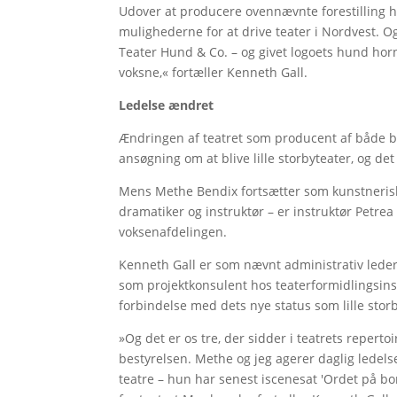
Udover at producere ovennævnte forestilling ha
mulighederne for at drive teater i Nordvest. Og
Teater Hund & Co. – og givet logoets hund horn 
voksne,« fortæller Kenneth Gall.
Ledelse ændret
Ændringen af teatret som producent af både bø
ansøgning om at blive lille storbyteater, og de
Mens Methe Bendix fortsætter som kunstnerisk l
dramatiker og instruktør – er instruktør Petrea
voksenafdelingen.
Kenneth Gall er som nævnt administrativ leder
som projektkonsulent hos teaterformidlingsinst
forbindelse med dets nye status som lille stor
»Og det er os tre, der sidder i teatrets reperto
bestyrelsen. Methe og jeg agerer daglig ledelse
teatre – hun har senest iscenesat 'Ordet på bord