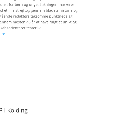
unst for børn og unge. Lukningen markeres
d et lille strejftog gennem bladets historie og
fgående redaktørs taksomme punktnedslag
gennem næsten 40 år at have fulgt et unikt og
skabsorienteret teaterliv.
ere
 i Kolding