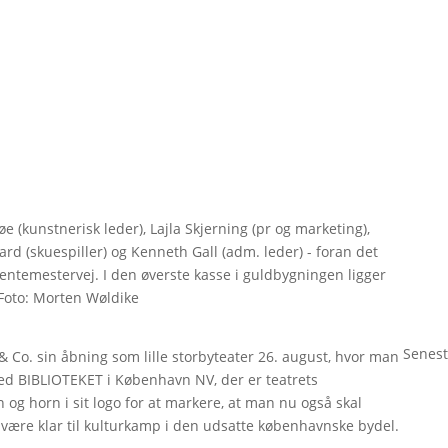
e (kunstnerisk leder), Lajla Skjerning (pr og marketing),
rd (skuespiller) og Kenneth Gall (adm. leder) - foran det
Rentemestervej. I den øverste kasse i guldbygningen ligger
 Foto: Morten Wøldike
Senest
& Co. sin åbning som lille storbyteater 26. august, hvor man
ved BIBLIOTEKET i København NV, der er teatrets
 og horn i sit logo for at markere, at man nu også skal
 være klar til kulturkamp i den udsatte københavnske bydel.