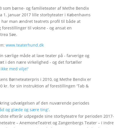
003 som børne- og familieteater af Methe Bendix
a 1. januar 2017 lille storbyteater i Københavns
 har man ændret teatrets profil til både at
 forestillinger til voksne - og ansat en
trea Søe.
en:
www.teaterhund.dk
n særlige måde at lave teater på - farverige og
t i den nære virkelighed - og det fortæller
 ikke med vilje!'
ens Børneteaterpris i 2010, og Methe Bendix er
kr. for sin instruktion af forestillingen 'Tab &
mkring udvælgelsen af den nuværende periodes
åd og glæde og sære ting'
.
ste efterår udpegede sine storbyteatre for perioden 2017-
ørneteatre – AnemoneTeatret og Zangenbergs Teater – i indre