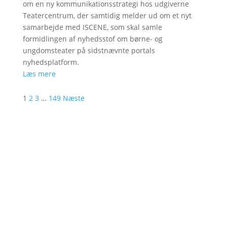
om en ny kommunikationsstrategi hos udgiverne
Teatercentrum, der samtidig melder ud om et nyt
samarbejde med ISCENE, som skal samle
formidlingen af nyhedsstof om børne- og
ungdomsteater på sidstnævnte portals
nyhedsplatform.
Læs mere
1
2
3
…
149
Næste