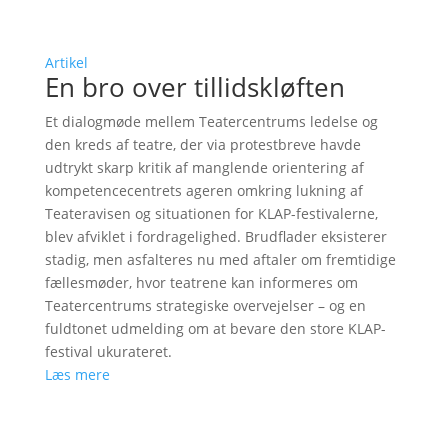
Artikel
En bro over tillidskløften
Et dialogmøde mellem Teatercentrums ledelse og
den kreds af teatre, der via protestbreve havde
udtrykt skarp kritik af manglende orientering af
kompetencecentrets ageren omkring lukning af
Teateravisen og situationen for KLAP-festivalerne,
blev afviklet i fordragelighed. Brudflader eksisterer
stadig, men asfalteres nu med aftaler om fremtidige
fællesmøder, hvor teatrene kan informeres om
Teatercentrums strategiske overvejelser – og en
fuldtonet udmelding om at bevare den store KLAP-
festival ukurateret.
Læs mere