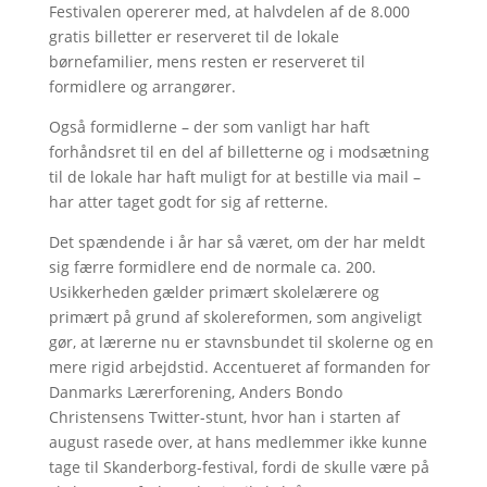
Festivalen opererer med, at halvdelen af de 8.000
gratis billetter er reserveret til de lokale
børnefamilier, mens resten er reserveret til
formidlere og arrangører.
Også formidlerne – der som vanligt har haft
forhåndsret til en del af billetterne og i modsætning
til de lokale har haft muligt for at bestille via mail –
har atter taget godt for sig af retterne.
Det spændende i år har så været, om der har meldt
sig færre formidlere end de normale ca. 200.
Usikkerheden gælder primært skolelærere og
primært på grund af skolereformen, som angiveligt
gør, at lærerne nu er stavnsbundet til skolerne og en
mere rigid arbejdstid. Accentueret af formanden for
Danmarks Lærerforening, Anders Bondo
Christensens Twitter-stunt, hvor han i starten af
august rasede over, at hans medlemmer ikke kunne
tage til Skanderborg-festival, fordi de skulle være på