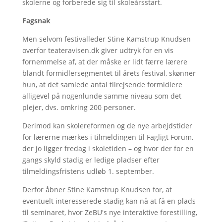
skolerne og forberede sig til skoleårsstart.
Fagsnak
Men selvom festivalleder Stine Kamstrup Knudsen
overfor teateravisen.dk giver udtryk for en vis
fornemmelse af, at der måske er lidt færre lærere
blandt formidlersegmentet til årets festival, skønner
hun, at det samlede antal tilrejsende formidlere
alligevel på nogenlunde samme niveau som det
plejer, dvs. omkring 200 personer.
Derimod kan skolereformen og de nye arbejdstider
for lærerne mærkes i tilmeldingen til Fagligt Forum,
der jo ligger fredag i skoletiden – og hvor der for en
gangs skyld stadig er ledige pladser efter
tilmeldingsfristens udløb 1. september.
Derfor åbner Stine Kamstrup Knudsen for, at
eventuelt interesserede stadig kan nå at få en plads
til seminaret, hvor ZeBU's nye interaktive forestilling,