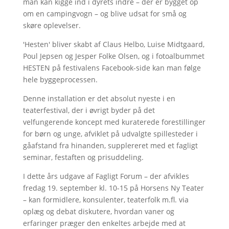
man kan kigge ind i dyrets indre – der er bygget op
om en campingvogn – og blive udsat for små og
skøre oplevelser.
'Hesten' bliver skabt af Claus Helbo, Luise Midtgaard,
Poul Jepsen og Jesper Folke Olsen, og i fotoalbummet
HESTEN på festivalens Facebook-side kan man følge
hele byggeprocessen.
Denne installation er det absolut nyeste i en
teaterfestival, der i øvrigt byder på det
velfungerende koncept med kuraterede forestillinger
for børn og unge, afviklet på udvalgte spillesteder i
gåafstand fra hinanden, supplereret med et fagligt
seminar, festaften og prisuddeling.
I dette års udgave af Fagligt Forum – der afvikles
fredag 19. september kl. 10-15 på Horsens Ny Teater
– kan formidlere, konsulenter, teaterfolk m.fl. via
oplæg og debat diskutere, hvordan vaner og
erfaringer præger den enkeltes arbejde med at