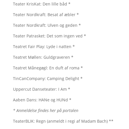
Teater KrisKat: Den lille båd *
Teater Nordkraft: Besat af æbler *
Teater Nordkraft: Ulven og geden *
Teater Patrasket: Det som ingen ved *
Teatret Fair Play: Lyde i natten *
Teatret Møllen: Guldgraveren *
Teatret Månegøgl: En duft af roma *
TinCanCompany: Camping Delight *
Uppercut Danseteater: I Am *
Aaben Dans: HANe og HUNd *
* Anmeldelse findes her på portalen
TeaterBLIK: Regn (anmeldt i regi af Madam Bach) **