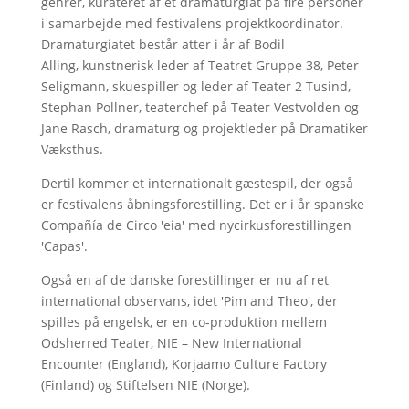
genrer, kurateret af et dramaturgiat på fire personer
i samarbejde med festivalens projektkoordinator.
Dramaturgiatet består atter i år af Bodil
Alling, kunstnerisk leder af Teatret Gruppe 38, Peter
Seligmann, skuespiller og leder af Teater 2 Tusind,
Stephan Pollner, teaterchef på Teater Vestvolden og
Jane Rasch, dramaturg og projektleder på Dramatiker
Væksthus.
Dertil kommer et internationalt gæstespil, der også
er festivalens åbningsforestilling. Det er i år spanske
Compañía de Circo 'eia' med nycirkusforestillingen
'Capas'.
Også en af de danske forestillinger er nu af ret
international observans, idet 'Pim and Theo', der
spilles på engelsk, er en co-produktion mellem
Odsherred Teater, NIE – New International
Encounter (England), Korjaamo Culture Factory
(Finland) og Stiftelsen NIE (Norge).