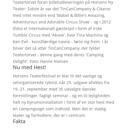
Teatertorvet foran billetudleveringen på Horsens Ny
Teater: Sidste år var det TinCanCompany & Cikaros
med intet mindre end 'Mabel & Billie's Amazing,
Adventurous and Adorable Circus Show' - og i 2012
(foto) et internationalt gæstespil i form af irske
Tumble Circus med 'Above', hvor Tina Machina og
Ken Evil - kunstfærdige navne - førte sig frem. I år
bliver det så atter TinCanCompany, der fylder
Teatertorvet - denne gang med deres 'Camping
Delight'. Foto: Hanne Nielsen
Nu med Hest!
Horsens Teaterfestival er klar til det vanlige og
velorganiserede rykind, når 29. udgave afvikles fra
19.-21. september med 35 udvalgte danske
forestillinger, fagligt seminar - og en til lejligheden
helt ny byrumsinstallation i form af en stor hest med
en campingvogn som indhold. Men det er stadig
teater og formidlere, der er i centrum.
Fakta