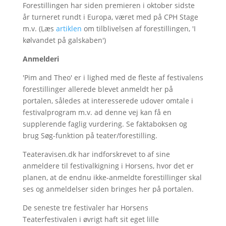
Forestillingen har siden premieren i oktober sidste
år turneret rundt i Europa, været med på CPH Stage
m.v. (Læs
artiklen
om tilblivelsen af forestillingen, 'I
kølvandet på galskaben')
Anmelderi
'Pim and Theo' er i lighed med de fleste af festivalens
forestillinger allerede blevet anmeldt her på
portalen, således at interesserede udover omtale i
festivalprogram m.v. ad denne vej kan få en
supplerende faglig vurdering. Se faktaboksen og
brug Søg-funktion på teater/forestilling.
Teateravisen.dk har indforskrevet to af sine
anmeldere til festivalkigning i Horsens, hvor det er
planen, at de endnu ikke-anmeldte forestillinger skal
ses og anmeldelser siden bringes her på portalen.
De seneste tre festivaler har Horsens
Teaterfestivalen i øvrigt haft sit eget lille