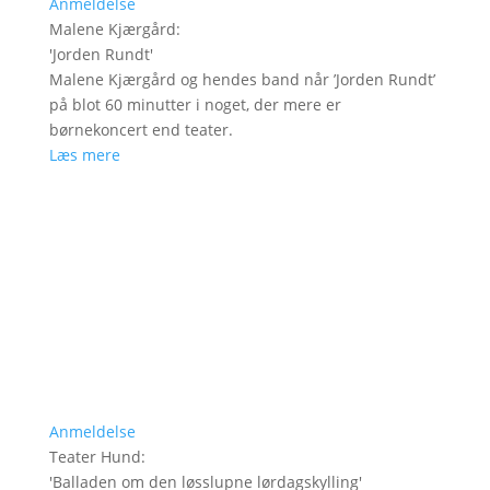
Anmeldelse
Malene Kjærgård
:
'
Jorden Rundt
'
Malene Kjærgård og hendes band når ’Jorden Rundt’
på blot 60 minutter i noget, der mere er
børnekoncert end teater.
Læs mere
Anmeldelse
Teater Hund
:
'
Balladen om den løsslupne lørdagskylling
'