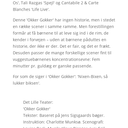
Os', Tali Razgas 'Spejl' og Cantabile 2 & Carte
Blanches 'Life Live'.
Denne 'Okker Gokker' har ingen historie, men i stedet
en række scener i samme ramme. Men forestillingen
formår at få børnene til at leve sig ind i de rim, de
kender i forvejen – uden at børnene påduttes en
historie, der ikke er der. Det er fair, og det er frækt.
Desuden passer de mange forskellige scener fint til
vuggestuebørnenes koncentrationsevne: Fem
minutter pr. guldæg er ganske passende.
For som de siger i 'Okker Gokker': 'Nixen-Bixen, så
lukker biksen'.
Det Lille Teater:
'Okker Gokker'
Tekster: Baseret på Jens Sigsgaards bøger.
Instruktion: Charlotte Munksø. Scenografi: