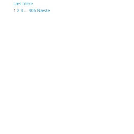
Læs mere
1
2
3
…
306
Næste