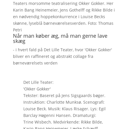
Teaters morsomme teatralisering Okker Gokker. Her
Karin Bang Heinemeier, Jens Gothelff og Rikke Bilde i
en nødvendig hoppekonkurrence i Louise Becks
skønne, lyseblå børneværelsesverden. Foto: Thomas
Petri
Når man køber æg, må man gerne lave
skæg
- i hvert fald på Det Lille Teater, hvor 'Okker Gokker'
bliver en raffineret og abstrakt collage fra
børneværelsets verden
Det Lille Teater:
'Okker Gokker'
Tekster: Baseret på Jens Sigsgaards bøger.
Instruktion: Charlotte Munksø. Scenografi:
Louise Beck. Musik: Klaus Risager. Lys: Egil
Barclay Høgenni Hansen. Dramaturgi:
Trine Wisbech. Medvirkende: Rikke Bilde,
Karin Bang Heinemeier, Lærke Schærff