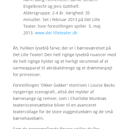
Engelbrecht og Jens Gotthelf.
Aldersgruppe: 2-4 år. Varighed: 35
minutter. Set i februar 2013 på Det Lille
Teater, hvor forestillingen spiller 5. maj
2013.
www.det lilleteater.dk
Åh, hvilken lyseblå farve, der er i børneværelset på
Det Lille Teater! Den helt rigtige lyseblå nuancer med
de helt rigtige hylder og et herligt skrummel af et
varmeapparat til akrobatdrenge og et drømmespejl
for prinsesser.
Forestillingen 'Okker Gokker' stortrives i Louise Becks
nysgerrige scenografi., altså det mylder af
børnesange og remser, som i Charlotte Munksøs
teateriscenesættelse bliver til en avanceret
teatercollage for de store vuggestuebørn og de små
børnehavebørn.
Som de gennemgående figurer spiller de fire