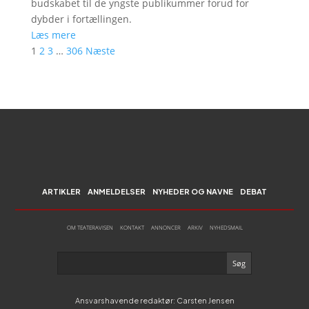
budskabet til de yngste publikummer forud for
dybder i fortællingen.
Læs mere
1
2
3
…
306
Næste
ARTIKLER
ANMELDELSER
NYHEDER OG NAVNE
DEBAT
OM TEATERAVISEN
KONTAKT
ANNONCER
ARKIV
NYHEDSMAIL
Ansvarshavende redaktør: Carsten Jensen