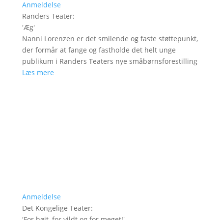
Anmeldelse
Randers Teater
:
'
Æg
'
Nanni Lorenzen er det smilende og faste støttepunkt,
der formår at fange og fastholde det helt unge
publikum i Randers Teaters nye småbørnsforestilling
Læs mere
Anmeldelse
Det Kongelige Teater
:
'
For højt, for vildt og for meget!
'