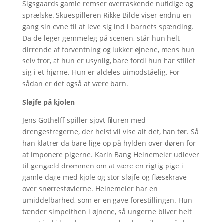
Sigsgaards gamle remser overraskende nutidige og
sprælske. Skuespilleren Rikke Bilde viser endnu en
gang sin evne til at leve sig ind i barnets spænding.
Da de leger gemmeleg på scenen, står hun helt
dirrende af forventning og lukker øjnene, mens hun
selv tror, at hun er usynlig, bare fordi hun har stillet
sig i et hjørne. Hun er aldeles uimodståelig. For
sådan er det også at være barn.
Sløjfe på kjolen
Jens Gothelff spiller sjovt filuren med
drengestregerne, der helst vil vise alt det, han tør. Så
han klatrer da bare lige op på hylden over døren for
at imponere pigerne. Karin Bang Heinemeier udlever
til gengæld drømmen om at være en rigtig pige i
gamle dage med kjole og stor sløjfe og flæsekrave
over snørrestøvlerne. Heinemeier har en
umiddelbarhed, som er en gave forestillingen. Hun
tænder simpelthen i øjnene, så ungerne bliver helt