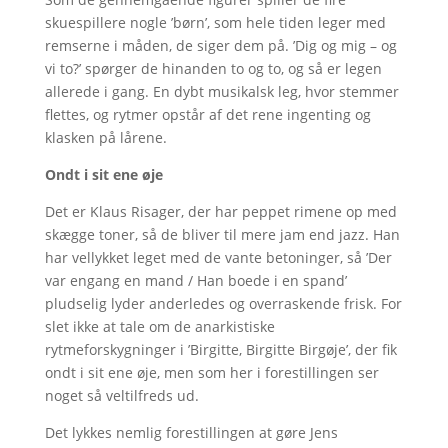
skuespillere nogle ’børn’, som hele tiden leger med
remserne i måden, de siger dem på. ’Dig og mig – og
vi to?’ spørger de hinanden to og to, og så er legen
allerede i gang. En dybt musikalsk leg, hvor stemmer
flettes, og rytmer opstår af det rene ingenting og
klasken på lårene.
Ondt i sit ene øje
Det er Klaus Risager, der har peppet rimene op med
skægge toner, så de bliver til mere jam end jazz. Han
har vellykket leget med de vante betoninger, så ’Der
var engang en mand / Han boede i en spand’
pludselig lyder anderledes og overraskende frisk. For
slet ikke at tale om de anarkistiske
rytmeforskygninger i ’Birgitte, Birgitte Birgøje’, der fik
ondt i sit ene øje, men som her i forestillingen ser
noget så veltilfreds ud.
Det lykkes nemlig forestillingen at gøre Jens