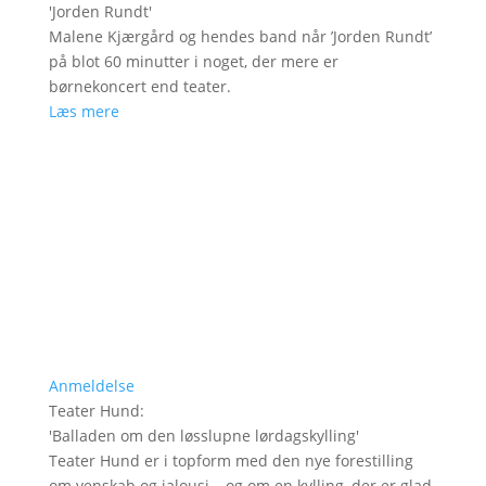
'
Jorden Rundt
'
Malene Kjærgård og hendes band når ’Jorden Rundt’
på blot 60 minutter i noget, der mere er
børnekoncert end teater.
Læs mere
Anmeldelse
Teater Hund
:
'
Balladen om den løsslupne lørdagskylling
'
Teater Hund er i topform med den nye forestilling
om venskab og jalousi – og om en kylling, der er glad