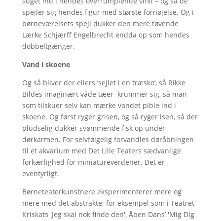
suget ind i hendes overrumplende smil – og så de
spejler sig hendes figur med største fornøjelse. Og i
børneværelsets spejl dukker den mere tøvende
Lærke Schjærff Engelbrecht endda op som hendes
dobbeltgænger.
Vand i skoene
Og så bliver der ellers ’sejlet i en træsko’, så Rikke
Bildes imaginært våde tæer krummer sig, så man
som tilskuer selv kan mærke vandet pible ind i
skoene. Og først ryger grisen, og så ryger isen, så der
pludselig dukker svømmende fisk op under
dørkarmen. For selvfølgelig forvandles døråbningen
til et akvarium med Det Lille Teaters sædvanlige
forkærlighed for miniatureverdener. Det er
eventyrligt.
Børneteaterkunstnere eksperimenterer mere og
mere med det abstrakte; for eksempel som i Teatret
Kriskats 'Jeg skal nok finde den', Åben Dans’ 'Mig Dig