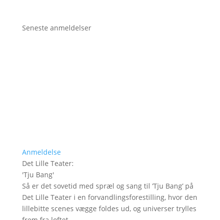
Seneste anmeldelser
Anmeldelse
Det Lille Teater
:
'
Tju Bang
'
Så er det sovetid med spræl og sang til ’Tju Bang’ på
Det Lille Teater i en forvandlingsforestilling, hvor den
lillebitte scenes vægge foldes ud, og universer trylles
frem fra loftet.