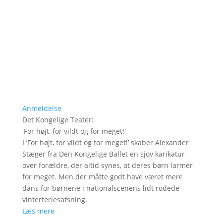
Anmeldelse
Det Kongelige Teater
:
'
For højt, for vildt og for meget!
'
I ’For højt, for vildt og for meget!’ skaber Alexander
Stæger fra Den Kongelige Ballet en sjov karikatur
over forældre, der altid synes, at deres børn larmer
for meget. Men der måtte godt have været mere
dans for børnene i nationalscenens lidt rodede
vinterferiesatsning.
Læs mere