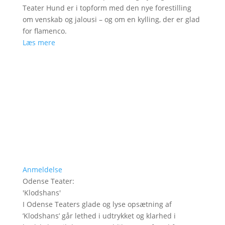
Teater Hund er i topform med den nye forestilling
om venskab og jalousi – og om en kylling, der er glad
for flamenco.
Læs mere
Anmeldelse
Odense Teater
:
'
Klodshans
'
I Odense Teaters glade og lyse opsætning af
’Klodshans’ går lethed i udtrykket og klarhed i