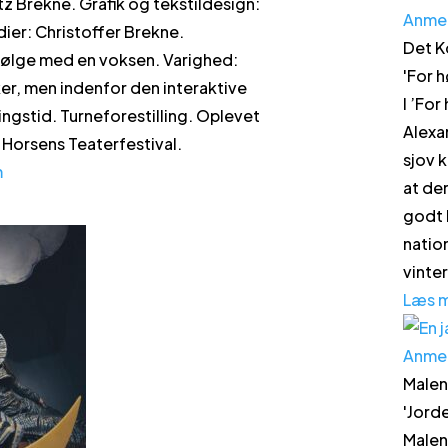
z Brekne. Grafik og tekstildesign:
Anme
dier: Christoffer Brekne.
Det K
følge med en voksen. Varighed:
'
For h
r, men indenfor den interaktive
I ’For
ingstid. Turneforestilling. Oplevet
Alexa
Horsens Teaterfestival.
sjov k
m
at de
godt 
natio
vinte
Læs 
Anme
Malen
'
Jord
Malen