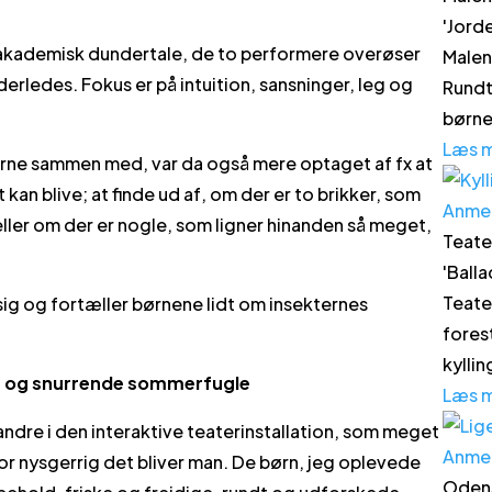
'
Jord
 akademisk dundertale, de to performere overøser
Malen
rledes. Fokus er på intuition, sansninger, leg og
Rundt
børne
Læs 
erne sammen med, var da også mere optaget af fx at
t kan blive; at finde ud af, om der er to brikker, som
Anme
eller om der er nogle, som ligner hinanden så meget,
Teate
'
Balla
Teate
sig og fortæller børnene lidt om insekternes
fores
kyllin
er og snurrende sommerfugle
Læs 
e andre i den interaktive teaterinstallation, som meget
Anme
r nysgerrig det bliver man. De børn, jeg oplevede
Odens