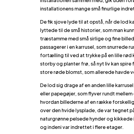
installationen sammen med, gik uden for
installationens mange små finurlige indre
De fik sjove lyde til at opstå, når de lod
lyttede til de små historier, som man kun
træstamme med små sirlige og fine bille
passagerer i en karrusel, som snurrede r
fortælling til ved at trykke på en lille rø
storby og planter frø, så nyt liv kan spi
store røde blomst, som allerede havde v
De lod sig drage af en anden lille karrus
eller papegøjer, som flyver rundt mellem 
hvordan billederne af en række forskellig
over den hvide lysplade, de var tegnet på
naturgrønne pelsede hynder og kikkede in
og indeni var indrettet i flere etager.