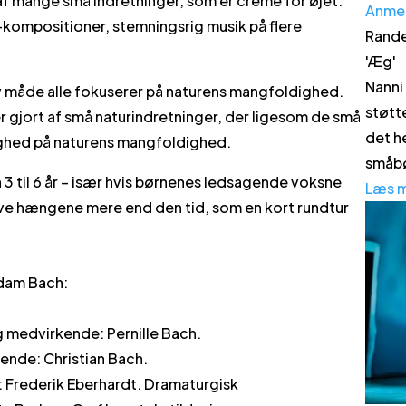
 af mange små indretninger, som er creme for øjet.
Anme
e-kompositioner, stemningsrig musik på flere
Rande
'
Æg
'
Nanni
æv måde alle fokuserer på naturens mangfoldighed.
støtt
er gjort af små naturindretninger, der ligesom de små
det h
ighed på naturens mangfoldighed.
småbø
n 3 til 6 år – især hvis børnenes ledsagende voksne
Læs 
live hængene mere end den tid, som en kort rundtur
dam Bach:
 medvirkende: Pernille Bach.
nde: Christian Bach.
 Frederik Eberhardt. Dramaturgisk