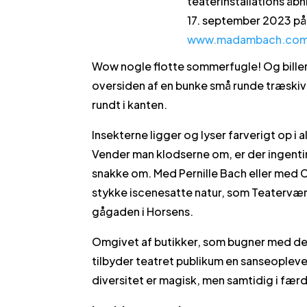
teaterinstallations åbn
17. september 2023 på 
www.madambach.co
Wow nogle flotte sommerfugle! Og biller!
oversiden af en bunke små runde træskiver
rundt i kanten.
Insekterne ligger og lyser farverigt op 
Vender man klodserne om, er der ingentin
snakke om. Med Pernille Bach eller med Chr
stykke iscenesatte natur, som Teatervæ
gågaden i Horsens.
Omgivet af butikker, som bugner med d
tilbyder teatret publikum en sanseopleve
diversitet er magisk, men samtidig i fær