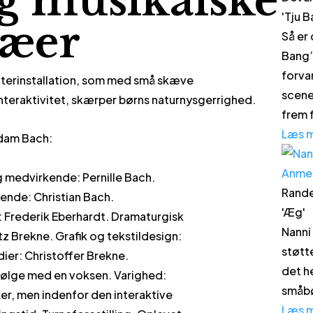
og musikalske
'
Tju 
ræer
Så er
Bang’ 
forvan
eaterinstallation, som med små skæve
scene
interaktivitet, skærper børns naturnysgerrighed.
frem f
Læs 
dam Bach:
Anme
 medvirkende: Pernille Bach.
Rande
nde: Christian Bach.
'
Æg
'
 Frederik Eberhardt. Dramaturgisk
Nanni
z Brekne. Grafik og tekstildesign:
støtt
dier: Christoffer Brekne.
det h
følge med en voksen. Varighed:
småbø
r, men indenfor den interaktive
Læs 