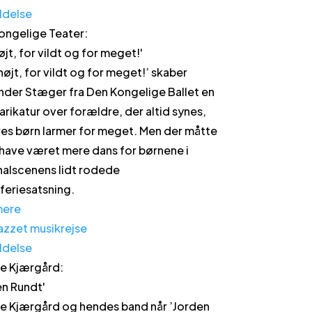
ldelse
ongelige Teater
:
øjt, for vildt og for meget!
'
 højt, for vildt og for meget!’ skaber
nder Stæger fra Den Kongelige Ballet en
arikatur over forældre, der altid synes,
res børn larmer for meget. Men der måtte
have været mere dans for børnene i
nalscenens lidt rodede
rferiesatsning.
mere
ldelse
e Kjærgård
:
en Rundt
'
e Kjærgård og hendes band når ’Jorden