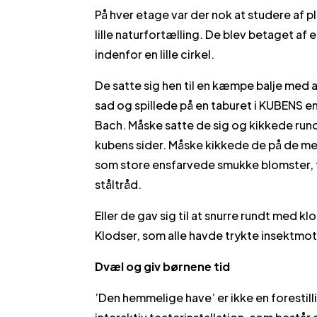
På hver etage var der nok at studere af pl
lille naturfortælling. De blev betaget af 
indenfor en lille cirkel.
De satte sig hen til en kæmpe balje med a
sad og spillede på en taburet i KUBENS en
Bach. Måske satte de sig og kikkede rund
kubens sider. Måske kikkede de på de m
som store ensfarvede smukke blomster, f
ståltråd.
Eller de gav sig til at snurre rundt med
Klodser, som alle havde trykte insektmoti
Dvæl og giv børnene tid
’Den hemmelige have’ er ikke en foresti