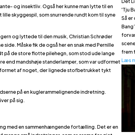
Det Li
ante- og insektliv. Også her kunne man lytte til en
'
Tju 
et lille skyggespil, som snurrende rundt kom til syne
Så er
Bang’ 
forvan
gern og lyttede til den musik, Christian Schrøder
scene
e side. Måske fik de også her en snak med Pernille
frem f
t på de store flotte pilehegn, som stod ude lange
Læs 
ere end mandshøje standerlamper, som var udformet
ormet af noget, der lignede stofbetrukket tykt
 klodserne på en kuglerammelignende indretning.
ver på sig.
lling med en sammenhængende fortælling. Det er en