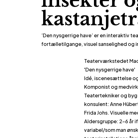
insekter 
kastanjet
’Den nysgerrige have’ er en interaktiv t
fortælletilgange, visuel sanselighed og 
Teaterværkstedet Ma
'Den nysgerrige have'
Idé, iscenesættelse og
Komponist og medvirke
Teatertekniker og byg:
konsulent: Anne Hübert
Frida Johs. Visuelle me
Aldersgruppe: 2-6 år i
variabel/som man ønske