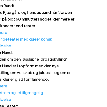
en Rundt
'
e Kjærgård og hendes band når ’Jorden
’ på blot 60 minutter i noget, der mere er
koncert end teater.
mere
ldelse
r Hund
:
den om den løsslupne lørdagskylling
'
r Hund er i topform med den nye
tilling om venskab og jalousi – og om en
g, der er glad for flamenco.
mere
ldelse
e Teater
: