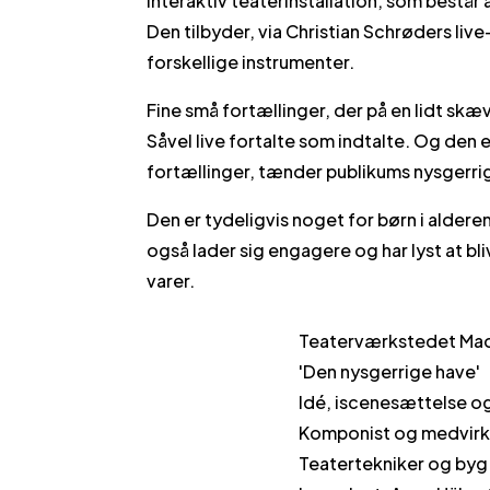
interaktiv teaterinstallation, som består
Den tilbyder, via Christian Schrøders liv
forskellige instrumenter.
Fine små fortællinger, der på en lidt sk
Såvel live fortalte som indtalte. Og den 
fortællinger, tænder publikums nysgerr
Den er tydeligvis noget for børn i aldere
også lader sig engagere og har lyst at b
varer.
Teaterværkstedet Ma
'Den nysgerrige have'
Idé, iscenesættelse og
Komponist og medvirke
Teatertekniker og byg: