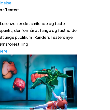
ldelse
rs Teater
:
 Lorenzen er det smilende og faste
epunkt, der formår at fange og fastholde
elt unge publikum i Randers Teaters nye
rnsforestilling
mere