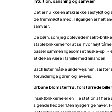
Intuition, sansning og samvær
Det er nu ikke en afskrækkelsesfyldt og
de fremmødte med. Tilgangen er helt ande
samvær.
De børn, som jeg oplevede insekt-brikk
stable brikkerne for at se, hvor højt tårne
passer sammen ligesom i et huske-spil – 
at de kan være i familie med hinanden.
Bach lister måske undervejs hen, sætter 
forunderlige gøren og levevis.
Urbane blomsterfrø, forstørrede bill
Insektbrikkerne er en lille station af fler
sigende hedder ’Den nysgerrige have’. Fo