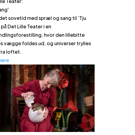
lle Teater
:
Bang
'
 det sovetid med spræl og sang til ’Tju
på Det Lille Teater i en
dlingsforestilling, hvor den lillebitte
s vægge foldes ud, og universer trylles
ra loftet.
mere