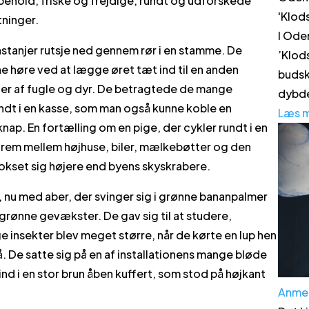
behold, friske og frejdige, rundt og udforskede
'
Klod
tninger.
I Ode
 kastanjer rutsje ned gennem rør i en stamme. De
’Klod
ne høre ved at lægge øret tæt ind til en anden
budsk
der af fugle og dyr. De betragtede de mange
dybde
undt i en kasse, som man også kunne koble en
Læs 
d knap. En fortælling om en pige, der cykler rundt i en
re frem mellem højhuse, biler, mælkebøtter og den
okset sig højere end byens skyskrabere.
el, nu med aber, der svinger sig i grønne bananpalmer
grønne gevækster. De gav sig til at studere,
e insekter blev meget større, når de kørte en lup hen
. De satte sig på en af installationens mange bløde
d i en stor brun åben kuffert, som stod på højkant
Anme