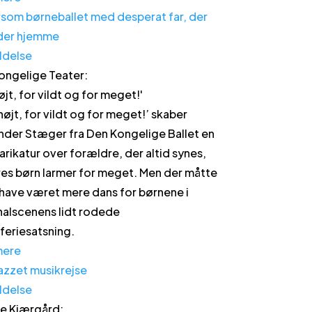
ldelse
ongelige Teater
:
øjt, for vildt og for meget!
'
 højt, for vildt og for meget!’ skaber
nder Stæger fra Den Kongelige Ballet en
arikatur over forældre, der altid synes,
res børn larmer for meget. Men der måtte
have været mere dans for børnene i
nalscenens lidt rodede
rferiesatsning.
mere
ldelse
e Kjærgård
: