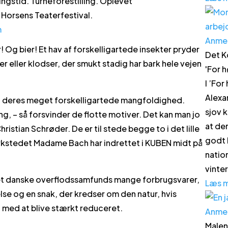
ingstid. Turneforestilling. Oplevet
Horsens Teaterfestival.
m
Anme
 Og bier! Et hav af forskelligartede insekter pryder
Det K
 eller klodser, der smukt stadig har bark hele vejen
'
For h
I ’For
Alexa
i al deres meget forskelligartede mangfoldighed.
sjov k
g, – så forsvinder de flotte motiver. Det kan man jo
at de
istian Schrøder. De er til stede begge to i det lille
godt 
rkstedet Madame Bach har indrettet i KUBEN midt på
natio
vinte
et danske overflodssamfunds mange forbrugsvarer,
Læs 
lse og en snak, der kredser om den natur, hvis
d med at blive stærkt reduceret.
Anme
Malen