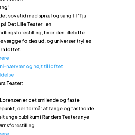
Bang
'
 det sovetid med spræl og sang til ’Tju
på Det Lille Teater i en
dlingsforestilling, hvor den lillebitte
s vægge foldes ud, og universer trylles
ra loftet.
mere
ldelse
rs Teater
:
 Lorenzen er det smilende og faste
epunkt, der formår at fange og fastholde
elt unge publikum i Randers Teaters nye
rnsforestilling
mere