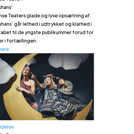
shans
'
nse Teaters glade og lyse opsætning af
shans’ går lethed i udtrykket og klarhed i
abet til de yngste publikummer forud for
r i fortællingen.
mere
ldelse