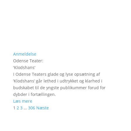
Anmeldelse
Odense Teater
:
'
Klodshans
'
I Odense Teaters glade og lyse opsætning af
’Klodshans’ går lethed i udtrykket og klarhed i
budskabet til de yngste publikummer forud for
dybder i fortællingen.
Læs mere
1
2
3
…
306
Næste