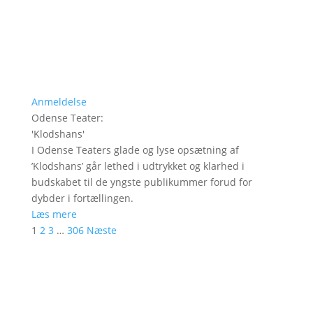
Anmeldelse
Odense Teater
:
'
Klodshans
'
I Odense Teaters glade og lyse opsætning af
’Klodshans’ går lethed i udtrykket og klarhed i
budskabet til de yngste publikummer forud for
dybder i fortællingen.
Læs mere
1
2
3
…
306
Næste