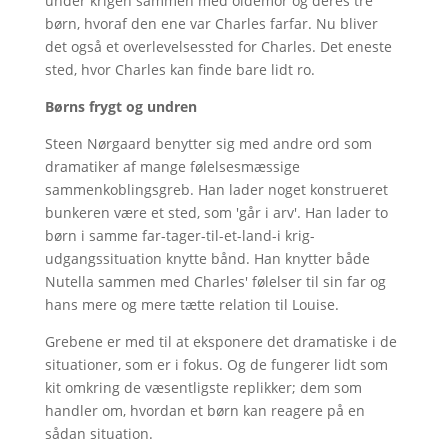
under krigen sammen med oldemor og deres tre
børn, hvoraf den ene var Charles farfar. Nu bliver
det også et overlevelsessted for Charles. Det eneste
sted, hvor Charles kan finde bare lidt ro.
Børns frygt og undren
Steen Nørgaard benytter sig med andre ord som
dramatiker af mange følelsesmæssige
sammenkoblingsgreb. Han lader noget konstrueret
bunkeren være et sted, som 'går i arv'. Han lader to
børn i samme far-tager-til-et-land-i krig-
udgangssituation knytte bånd. Han knytter både
Nutella sammen med Charles' følelser til sin far og
hans mere og mere tætte relation til Louise.
Grebene er med til at eksponere det dramatiske i de
situationer, som er i fokus. Og de fungerer lidt som
kit omkring de væsentligste replikker; dem som
handler om, hvordan et børn kan reagere på en
sådan situation.