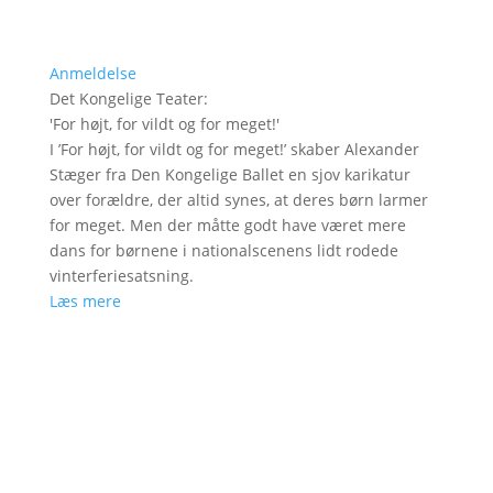
Anmeldelse
Det Kongelige Teater
:
'
For højt, for vildt og for meget!
'
I ’For højt, for vildt og for meget!’ skaber Alexander
Stæger fra Den Kongelige Ballet en sjov karikatur
over forældre, der altid synes, at deres børn larmer
for meget. Men der måtte godt have været mere
dans for børnene i nationalscenens lidt rodede
vinterferiesatsning.
Læs mere