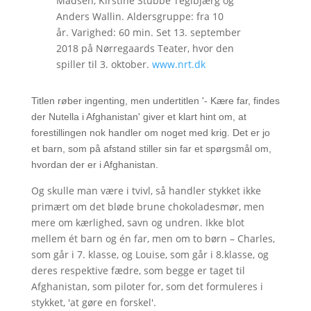
Madsen, Kirstine Stubbe Teglbjærg og
Anders Wallin. Aldersgruppe: fra 10
år. Varighed: 60 min. Set 13. september
2018 på Nørregaards Teater, hvor den
spiller til 3. oktober.
www.nrt.dk
Titlen røber ingenting, men undertitlen '- Kære far, findes
der Nutella i Afghanistan' giver et klart hint om, at
forestillingen nok handler om noget med krig. Det er jo
et barn, som på afstand stiller sin far et spørgsmål om,
hvordan der er i Afghanistan.
Og skulle man være i tvivl, så handler stykket ikke
primært om det bløde brune chokoladesmør, men
mere om kærlighed, savn og undren. Ikke blot
mellem ét barn og én far, men om to børn – Charles,
som går i 7. klasse, og Louise, som går i 8.klasse, og
deres respektive fædre, som begge er taget til
Afghanistan, som piloter for, som det formuleres i
stykket, 'at gøre en forskel'.