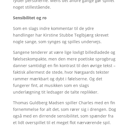
fylder personerne. Mens det andre gange gør spillet
noget stillestående.
Sensibilitet og ro
Som en slags indre kommentar til de ydre
handlinger har Kirstine Stubbe Teglbjærg skrevet
nogle sange, som synges og spilles undervejs.
Sangene tenderer at være lige lovligt billedladede og
følelseskompakte, men den mere poetiske sprogbrug
danner samtidigt en fin kontrast til den øvrige tekst –
faktisk allermest de stede, hvor Nørgaards tekster
rammer mærkbart og dybt i følelserne. Og det
fungerer fint, at musikken som en slags
underlægning tit ledsager de talte replikker.
Thomas Guldberg Madsen spiller Charles med en fin
fornemmelse for alt det, som rører sig i drengen. Dog
også med en dirrende sensibilitet, som spænder fra
et lidt overspillet til et meget flot nærværende spil.