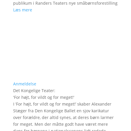
publikum i Randers Teaters nye småbørnsforestilling
Læs mere
Anmeldelse
Det Kongelige Teater
:
'
For højt, for vildt og for meget!
'
I ’For højt, for vildt og for meget!’ skaber Alexander
Stæger fra Den Kongelige Ballet en sjov karikatur
over forældre, der altid synes, at deres børn larmer
for meget. Men der måtte godt have været mere
dans for børnene i nationalscenens lidt rodede