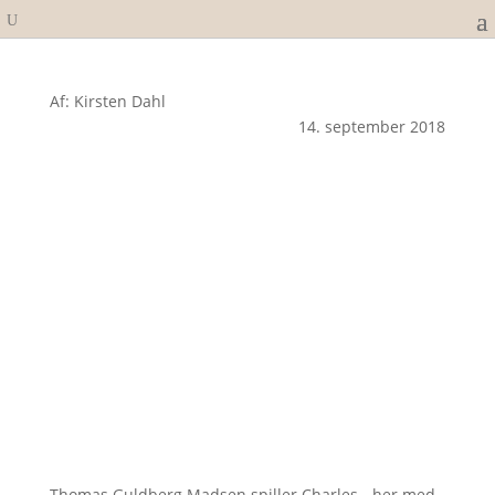
Af: Kirsten Dahl
14. september 2018
Thomas Guldberg Madsen spiller Charles - her med