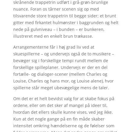
skrånende trappetrin udført i grå-grøn-brunlige
nuance. Foran os tårner scenen sig op med
tilsvarende store trappetrin til begge sider; et brunt
gitter med firkantet hulmønster i baggrunden og helt
nede på gulvniveau – i bunden – er bunkeren,
illustreret med en enkelt brun trækasse.
Arrangementerne får i høj grad liv ved at
skuespillerne – og undervejs også de to musikere –
bevæger sig i forskellige tempi rundt mellem de
forskellige spilleplaner. Undervejs er der en del
fortælle- og dialoger-scener (mellem Charles og
Louise, Charles og hans mor, og Louise alene), hvor
spillerne står meget ubevægelige mens de taler.
Om det er et helt bevidst valg for at skabe fokus på
ordene, eller om det sker af mangel på ideer til,
hvordan det ellers skulle kunne vises, ved jeg ikke.
Kun at det nogle gange på en fin måde skaber
intensitet omkring hændelserne og de følelser som