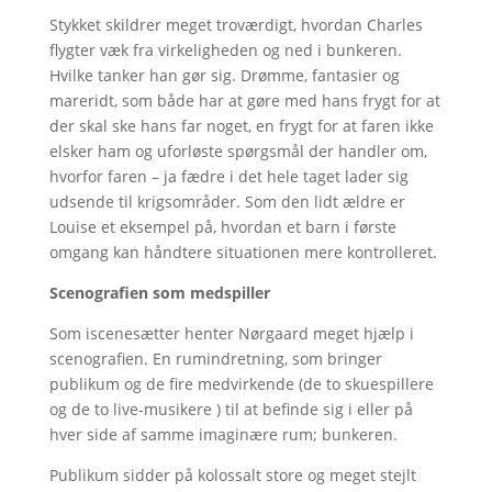
Stykket skildrer meget troværdigt, hvordan Charles
flygter væk fra virkeligheden og ned i bunkeren.
Hvilke tanker han gør sig. Drømme, fantasier og
mareridt, som både har at gøre med hans frygt for at
der skal ske hans far noget, en frygt for at faren ikke
elsker ham og uforløste spørgsmål der handler om,
hvorfor faren – ja fædre i det hele taget lader sig
udsende til krigsområder. Som den lidt ældre er
Louise et eksempel på, hvordan et barn i første
omgang kan håndtere situationen mere kontrolleret.
Scenografien som medspiller
Som iscenesætter henter Nørgaard meget hjælp i
scenografien. En rumindretning, som bringer
publikum og de fire medvirkende (de to skuespillere
og de to live-musikere ) til at befinde sig i eller på
hver side af samme imaginære rum; bunkeren.
Publikum sidder på kolossalt store og meget stejlt