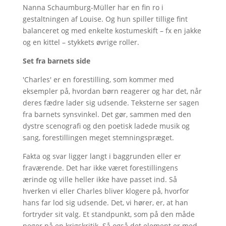
Nanna Schaumburg-Müller har en fin ro i
gestaltningen af Louise. Og hun spiller tillige fint
balanceret og med enkelte kostumeskift – fx en jakke
og en kittel – stykkets øvrige roller.
Set fra barnets side
'Charles' er en forestilling, som kommer med
eksempler på, hvordan børn reagerer og har det, når
deres fædre lader sig udsende. Teksterne ser sagen
fra barnets synsvinkel. Det gør, sammen med den
dystre scenografi og den poetisk ladede musik og
sang, forestillingen meget stemningspræget.
Fakta og svar ligger langt i baggrunden eller er
fraværende. Det har ikke været forestillingens
ærinde og ville heller ikke have passet ind. Så
hverken vi eller Charles bliver klogere på, hvorfor
hans far lod sig udsende. Det, vi hører, er, at han
fortryder sit valg. Et standpunkt, som på den måde
peger på en krigskritik. Så også det element er med.