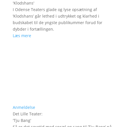
'
Klodshans
'
I Odense Teaters glade og lyse opsætning af
’Klodshans’ går lethed i udtrykket og klarhed i
budskabet til de yngste publikummer forud for
dybder i fortællingen.
Læs mere
Anmeldelse
Det Lille Teater
:
'
Tju Bang
'
Så er det sovetid med spræl og sang til ’Tju Bang’ på