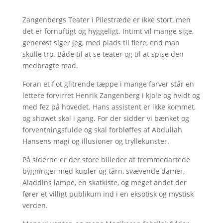
Zangenbergs Teater i Pilestræde er ikke stort, men
det er fornuftigt og hyggeligt. Intimt vil mange sige,
generøst siger jeg, med plads til flere, end man
skulle tro. Både til at se teater og til at spise den
medbragte mad.
Foran et flot glitrende tæppe i mange farver står en
lettere forvirret Henrik Zangenberg i kjole og hvidt og
med fez på hovedet. Hans assistent er ikke kommet,
og showet skal i gang. For der sidder vi bænket og
forventningsfulde og skal forbløffes af Abdullah
Hansens magi og illusioner og tryllekunster.
På siderne er der store billeder af fremmedartede
bygninger med kupler og tårn, svævende damer,
Aladdins lampe, en skatkiste, og meget andet der
fører et villigt publikum ind i en eksotisk og mystisk
verden.