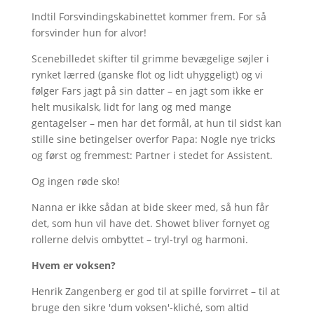
Indtil Forsvindingskabinettet kommer frem. For så
forsvinder hun for alvor!
Scenebilledet skifter til grimme bevægelige søjler i
rynket lærred (ganske flot og lidt uhyggeligt) og vi
følger Fars jagt på sin datter – en jagt som ikke er
helt musikalsk, lidt for lang og med mange
gentagelser – men har det formål, at hun til sidst kan
stille sine betingelser overfor Papa: Nogle nye tricks
og først og fremmest: Partner i stedet for Assistent.
Og ingen røde sko!
Nanna er ikke sådan at bide skeer med, så hun får
det, som hun vil have det. Showet bliver fornyet og
rollerne delvis ombyttet – tryl-tryl og harmoni.
Hvem er voksen?
Henrik Zangenberg er god til at spille forvirret – til at
bruge den sikre 'dum voksen'-kliché, som altid