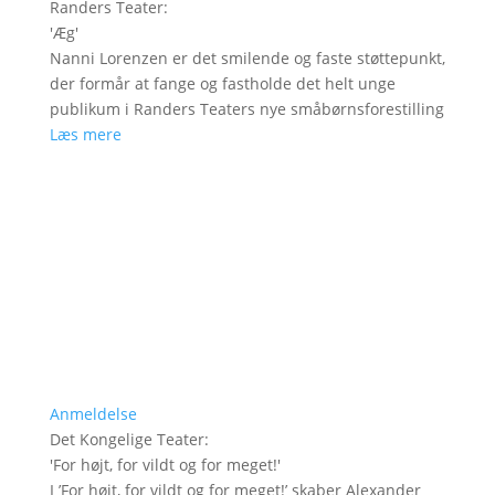
Randers Teater
:
'
Æg
'
Nanni Lorenzen er det smilende og faste støttepunkt,
der formår at fange og fastholde det helt unge
publikum i Randers Teaters nye småbørnsforestilling
Læs mere
Anmeldelse
Det Kongelige Teater
:
'
For højt, for vildt og for meget!
'
I ’For højt, for vildt og for meget!’ skaber Alexander