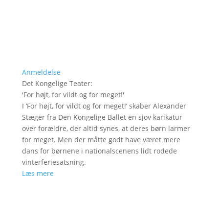
Anmeldelse
Det Kongelige Teater
:
'
For højt, for vildt og for meget!
'
I ’For højt, for vildt og for meget!’ skaber Alexander
Stæger fra Den Kongelige Ballet en sjov karikatur
over forældre, der altid synes, at deres børn larmer
for meget. Men der måtte godt have været mere
dans for børnene i nationalscenens lidt rodede
vinterferiesatsning.
Læs mere