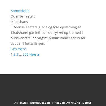
Anmeldelse
Odense Teater
:
'
Klodshans
'
I Odense Teaters glade og lyse opsætning af
’Klodshans’ går lethed i udtrykket og klarhed i
budskabet til de yngste publikummer forud for
dybder i fortællingen.
Læs mere
1
2
3
…
306
Næste
ARTIKLER
ANMELDELSER
NYHEDER OG NAVNE
DEBAT