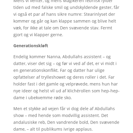
Mens vi venter, og mens Magikeren febrilsk fylder
tiden ud med falske smil og undskyldende gester, får
vi også et par af hans sikre numre: Stearinlyset der
kommer og går og kan klappe sammen og blive helt
væk, for ikke at tale om Den svævende stav. Fermt
gjort og vi klapper gerne.
Generationskløft
Endelig kommer Nanna, Abdullahs assistent – og
datter, viser det sig – og før vi ved af det, er vi midt i
en generationskonflikt. Far og datter har ulige
opfattelser af trylleshowet og deres roller i det. Far
holder fast i det gamle og velprøvede, mens hun har
nye ideer og helst vil ud af klichérollen som hep-hep-
dame i ubekvemme røde sko.
Men et stykke ad vejen får vi dog dele af Abdullahs
show – med hende som modvillig assistent. Det
andalusiske reb, Den vandrende bold, Den svævende
dame, – alt til publikums ivrige applaus.