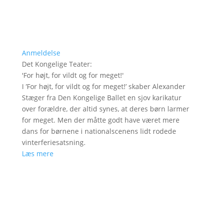
Anmeldelse
Det Kongelige Teater
:
'
For højt, for vildt og for meget!
'
I ’For højt, for vildt og for meget!’ skaber Alexander
Stæger fra Den Kongelige Ballet en sjov karikatur
over forældre, der altid synes, at deres børn larmer
for meget. Men der måtte godt have været mere
dans for børnene i nationalscenens lidt rodede
vinterferiesatsning.
Læs mere