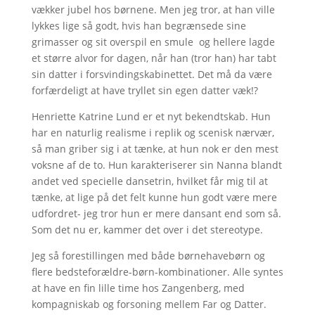
vækker jubel hos børnene. Men jeg tror, at han ville
lykkes lige så godt, hvis han begrænsede sine
grimasser og sit overspil en smule og hellere lagde
et større alvor for dagen, når han (tror han) har tabt
sin datter i forsvindingskabinettet. Det må da være
forfærdeligt at have tryllet sin egen datter væk!?
Henriette Katrine Lund er et nyt bekendtskab. Hun
har en naturlig realisme i replik og scenisk nærvær,
så man griber sig i at tænke, at hun nok er den mest
voksne af de to. Hun karakteriserer sin Nanna blandt
andet ved specielle dansetrin, hvilket får mig til at
tænke, at lige på det felt kunne hun godt være mere
udfordret- jeg tror hun er mere dansant end som så.
Som det nu er, kammer det over i det stereotype.
Jeg så forestillingen med både børnehavebørn og
flere bedsteforældre-børn-kombinationer. Alle syntes
at have en fin lille time hos Zangenberg, med
kompagniskab og forsoning mellem Far og Datter.