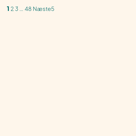
1
2
3
…
48
Næste