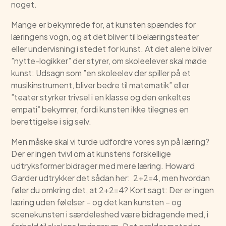
noget.
Mange er bekymrede for, at kunsten spændes for
læringens vogn, og at det bliver til belæringsteater
eller undervisning i stedet for kunst. At det alene bliver
”nytte-logikker” der styrer, om skoleelever skal møde
kunst: Udsagn som ”en skoleelev der spiller på et
musikinstrument, bliver bedre til matematik” eller
”teater styrker trivsel i en klasse og den enkeltes
empati” bekymrer, fordi kunsten ikke tilegnes en
berettigelse i sig selv.
Men måske skal vi turde udfordre vores syn på læring?
Der er ingen tvivl om at kunstens forskellige
udtryksformer bidrager med mere læring. Howard
Garder udtrykker det sådan her: 2+2=4, men hvordan
føler du omkring det, at 2+2=4? Kort sagt: Der er ingen
læring uden følelser – og det kan kunsten – og
scenekunsten i særdeleshed være bidragende med, i