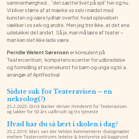
sammenhørighed… ”det sætter livet på spil” her og nu.
Vi bliver større af at mærke os selv i mødet med
kunsten og være lydhør overfor, hvad oplevelsen
vækker i os selv og andre. Men jeg tror ikke, at det ene
udelukker det andet. Så ja, man må lære af teater –
man kan slet ikke lade være.
Pernille Welent Sørensen
er konsulent på
Teatercentrum, kompetencecenter for udbredelse
og formidling af scenekunst for børn og unge og bl.a.
arrangør af Aprilfestival
Sidste suk for Teateravisen – en
nekrolog(?)
25.2.2025: Dirck Backer skriver mindeord for Teateravisen
og takker for 50 års uafbrudt og tro tjeneste
Hvad har du så lært i skolen i dag?
20.2.2015: Marc van der Velden kommenterer dialogmødet
mellem Teatercentrums ledelse & bestyrelse på baggrund