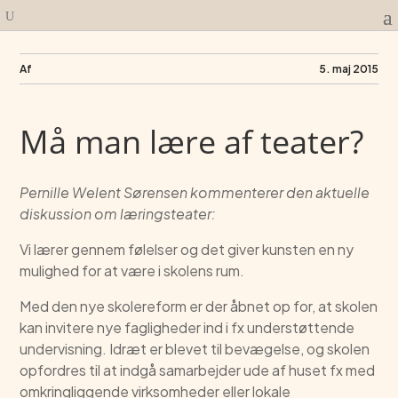
Af
5. maj 2015
Må man lære af teater?
Pernille Welent Sørensen kommenterer den aktuelle
diskussion om læringsteater:
Vi lærer gennem følelser og det giver kunsten en ny
mulighed for at være i skolens rum.
Med den nye skolereform er der åbnet op for, at skolen
kan invitere nye fagligheder ind i fx understøttende
undervisning. Idræt er blevet til bevægelse, og skolen
opfordres til at indgå samarbejder ude af huset fx med
omkringliggende virksomheder eller lokale