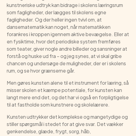
kunstneriske udtryk kan bidrage i skolens læringsrum
som fagligheder, der lægges til skolens egne
fagligheder. Og der heller ingen tvivl om, at
dansematematik kan noget, når matematikken
forankres i kroppen igennem aktive bevægelse. Eller at
en fysiktime, hvor det periodiske system fremføres
som teater, giver nogle andre billeder og sansninger at
forstå og huske ud fra – og jeg synes, at vi skal gribe
chancen og undersøge de muligheder, der er i skolens
rum, og se hvor grænserne går.
Men gøres kunsten alene til et instrument for læring, så
misser skolen et kæmpe potentiale, for kunsten kan
langt mere end det, og det har vi også en forpligtigelse
til at fastholde som kunstnere og skolelærere.
Kunsten udtrykker det komplekse og mangetydige og
stiller spørgsmål i stedet for at give svar. Det vækker
genkendelse, glæde, frygt, sorg, håb,