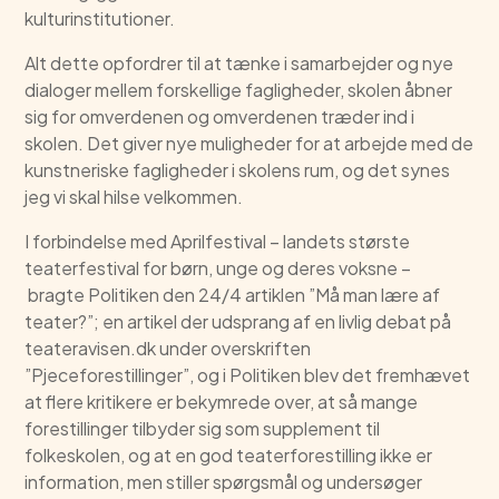
kulturinstitutioner.
Alt dette opfordrer til at tænke i samarbejder og nye
dialoger mellem forskellige fagligheder, skolen åbner
sig for omverdenen og omverdenen træder ind i
skolen. Det giver nye muligheder for at arbejde med de
kunstneriske fagligheder i skolens rum, og det synes
jeg vi skal hilse velkommen.
I forbindelse med Aprilfestival – landets største
teaterfestival for børn, unge og deres voksne –
bragte Politiken den 24/4 artiklen ”Må man lære af
teater?”; en artikel der udsprang af en livlig debat på
teateravisen.dk under overskriften
”Pjeceforestillinger”, og i Politiken blev det fremhævet
at flere kritikere er bekymrede over, at så mange
forestillinger tilbyder sig som supplement til
folkeskolen, og at en god teaterforestilling ikke er
information, men stiller spørgsmål og undersøger