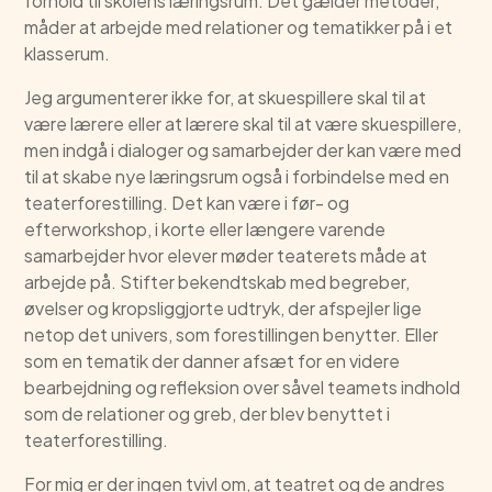
forhold til skolens læringsrum. Det gælder metoder,
måder at arbejde med relationer og tematikker på i et
klasserum.
Jeg argumenterer ikke for, at skuespillere skal til at
være lærere eller at lærere skal til at være skuespillere,
men indgå i dialoger og samarbejder der kan være med
til at skabe nye læringsrum også i forbindelse med en
teaterforestilling. Det kan være i før- og
efterworkshop, i korte eller længere varende
samarbejder hvor elever møder teaterets måde at
arbejde på. Stifter bekendtskab med begreber,
øvelser og kropsliggjorte udtryk, der afspejler lige
netop det univers, som forestillingen benytter. Eller
som en tematik der danner afsæt for en videre
bearbejdning og refleksion over såvel teamets indhold
som de relationer og greb, der blev benyttet i
teaterforestilling.
For mig er der ingen tvivl om, at teatret og de andres