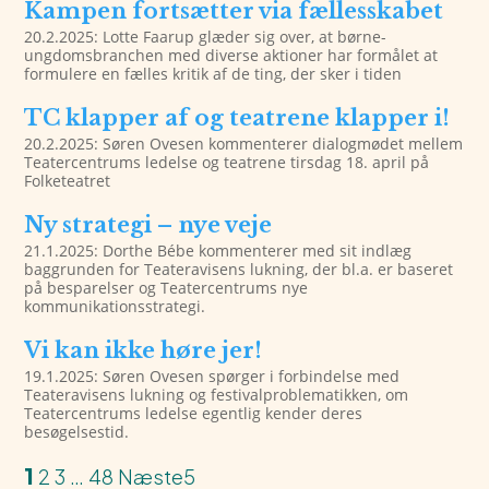
Kampen fortsætter via fællesskabet
20.2.2025: Lotte Faarup glæder sig over, at børne-
ungdomsbranchen med diverse aktioner har formålet at
formulere en fælles kritik af de ting, der sker i tiden
TC klapper af og teatrene klapper i!
20.2.2025: Søren Ovesen kommenterer dialogmødet mellem
Teatercentrums ledelse og teatrene tirsdag 18. april på
Folketeatret
Ny strategi – nye veje
21.1.2025: Dorthe Bébe kommenterer med sit indlæg
baggrunden for Teateravisens lukning, der bl.a. er baseret
på besparelser og Teatercentrums nye
kommunikationsstrategi.
Vi kan ikke høre jer!
19.1.2025: Søren Ovesen spørger i forbindelse med
Teateravisens lukning og festivalproblematikken, om
Teatercentrums ledelse egentlig kender deres
besøgelsestid.
1
2
3
…
48
Næste