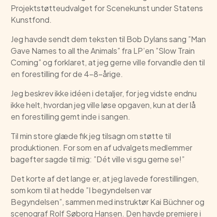
Projektstøtteudvalget for Scenekunst under Statens
Kunstfond.
Jeg havde sendt dem teksten til Bob Dylans sang ”Man
Gave Names to all the Animals” fra LP’en ”Slow Train
Coming” og forklaret, at jeg gerne ville forvandle den til
en forestilling for de 4-8-årige.
Jeg beskrev ikke idéen i detaljer, for jeg vidste endnu
ikke helt, hvordan jeg ville løse opgaven, kun at der lå
en forestilling gemt inde i sangen.
Til min store glæde fik jeg tilsagn om støtte til
produktionen. For som en af udvalgets medlemmer
bagefter sagde til mig: ”Dét ville vi sgu gerne se!”
Det korte af det lange er, at jeg lavede forestillingen,
som kom til at hedde ”I begyndelsen var
Begyndelsen”, sammen med instruktør Kai Büchner og
scenograf Rolf Søborg Hansen. Den havde premiere i