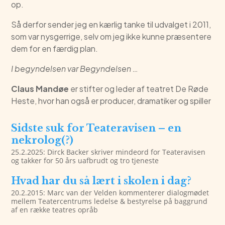
op.
Så derfor sender jeg en kærlig tanke til udvalget i 2011,
som var nysgerrige, selv om jeg ikke kunne præsentere
dem for en færdig plan.
I begyndelsen var Begyndelsen …
Claus Mandøe
er stifter og leder af teatret De Røde
Heste, hvor han også er producer, dramatiker og spiller
Sidste suk for Teateravisen – en
nekrolog(?)
25.2.2025: Dirck Backer skriver mindeord for Teateravisen
og takker for 50 års uafbrudt og tro tjeneste
Hvad har du så lært i skolen i dag?
20.2.2015: Marc van der Velden kommenterer dialogmødet
mellem Teatercentrums ledelse & bestyrelse på baggrund
af en række teatres opråb